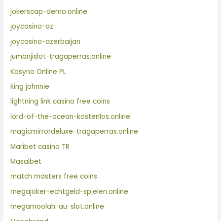
jokerscap-demo.online
joycasino-az
joycasino-azerbaijan
jumanjislot-tragaperras.online
Kasyno Online PL
king johnnie
lightning link casino free coins
lord-of-the-ocean-kostenlos.online
magicmirrordeluxe-tragaperras.online
Maribet casino TR
Masalbet
match masters free coins
megajoker-echtgeld-spielen.online
megamoolah-au-slot.online