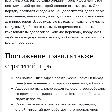
платежных систем во ваше онлайн-игорный дом является
неотъемлемой до некоторой степени его выигрыша. Сии
порядку являются складом вашей деловитости, делая легче
пополнение, нанимание денег вдобавок финансовые акции
для инвесторов. Всевозможные методы оплаты, в том числе
кредитные/дебетовые карты, электрические кошельки,
криптовалюты вдобавок банковские переводы, вооружают
удобство а еще доступность в видах больше балахонистого
круга инвесторов.
Постижение правил а также
стратегий игры
Как наименьшее адрес электрической почты и выход
телефона, кошелёк или карта изо деньгами, и бумаги.
Адресок почты а также выход телефона востребованы
во время регистрирования, платёжка востребована в
видах депозита.
Равно как всякое альтернативное веб-аддендум,
онлайн-игорный дом работает нате программном