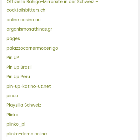
Offizielle Bahigo-Mirrorsite in der Schweiz –
cocktailsbitters.ch
online casino au
organismosathinas.gr
pages
palazzocornermocenigo
Pin UP
Pin Up Brazil
Pin Up Peru
pin-up-kazino-uz.net
pinco
Playzilla Schweiz
Plinko
plinko_pl
plinko-demo.online