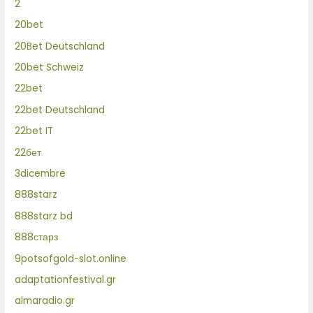
2
20bet
20Bet Deutschland
20bet Schweiz
22bet
22bet Deutschland
22bet IT
22бет
3dicembre
888starz
888starz bd
888старз
9potsofgold-slot.online
adaptationfestival.gr
almaradio.gr