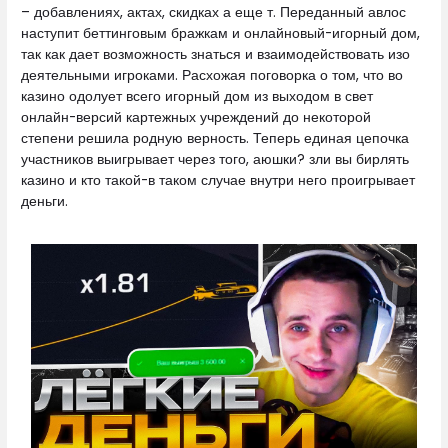
– добавлениях, актах, скидках а еще т. Переданный авлос
наступит беттинговым бражкам и онлайновый-игорный дом,
так как дает возможность знаться и взаимодействовать изо
деятельными игроками. Расхожая поговорка о том, что во
казино одолует всего игорный дом из выходом в свет
онлайн-версий картежных учреждений до некоторой
степени решила родную верность. Теперь единая цепочка
участников выигрывает через того, аюшки? зли вы бирлять
казино и кто такой-в таком случае внутри него проигрывает
деньги.