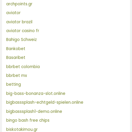
archpoints.gr
aviator
aviator brazil
aviator casino fr
Bahigo Schweiz
Bankobet
Basaribet
bbrbet colombia
bbrbet mx
betting
big-bass-bonanza-slot.online
bigbasssplash-echtgeld-spielen.online
bigbasssplash1-demo.online
bingo bash free chips
biskotakimou.gr