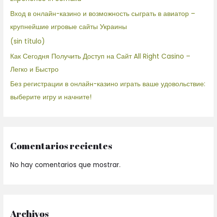
Вход в онлайн-казино и возможность сыграть в авиатор –
крупнейшие игровые сайты Украины
(sin título)
Как Сегодня Получить Доступ на Сайт All Right Casino –
Легко и Быстро
Без регистрации в онлайн-казино играть ваше удовольствие:
выберите игру и начните!
Comentarios recientes
No hay comentarios que mostrar.
Archivos