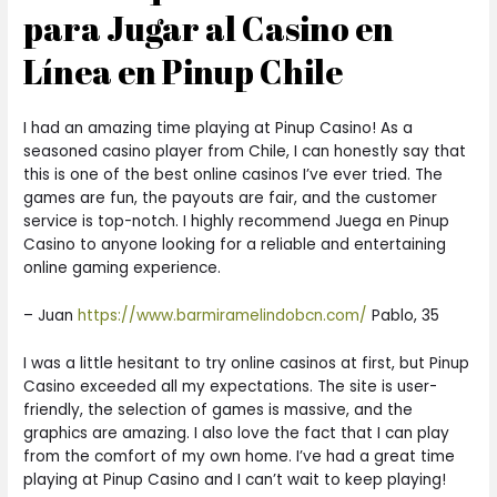
para Jugar al Casino en
Línea en Pinup Chile
I had an amazing time playing at Pinup Casino! As a
seasoned casino player from Chile, I can honestly say that
this is one of the best online casinos I’ve ever tried. The
games are fun, the payouts are fair, and the customer
service is top-notch. I highly recommend Juega en Pinup
Casino to anyone looking for a reliable and entertaining
online gaming experience.
– Juan
https://www.barmiramelindobcn.com/
Pablo, 35
I was a little hesitant to try online casinos at first, but Pinup
Casino exceeded all my expectations. The site is user-
friendly, the selection of games is massive, and the
graphics are amazing. I also love the fact that I can play
from the comfort of my own home. I’ve had a great time
playing at Pinup Casino and I can’t wait to keep playing!