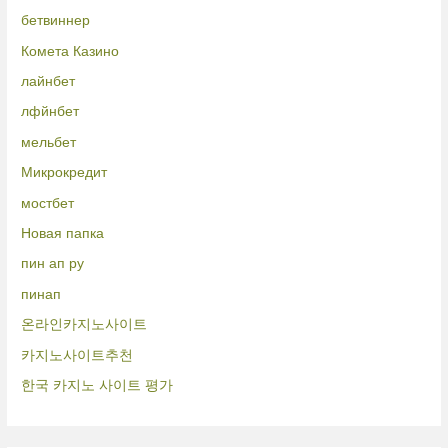
бетвиннер
Комета Казино
лайнбет
лфйнбет
мельбет
Микрокредит
мостбет
Новая папка
пин ап ру
пинап
온라인카지노사이트
카지노사이트추천
한국 카지노 사이트 평가