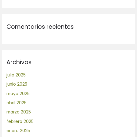
Comentarios recientes
Archivos
julio 2025
junio 2025
mayo 2025
abril 2025
marzo 2025
febrero 2025
enero 2025