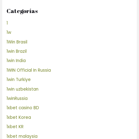
Categorías
1
1w
1Win Brasil
1win Brazil
1win India
1WIN Official In Russia
1win Turkiye
1win uzbekistan
1winRussia
1xbet casino BD
1xbet Korea
1xbet KR
1xbet malaysia