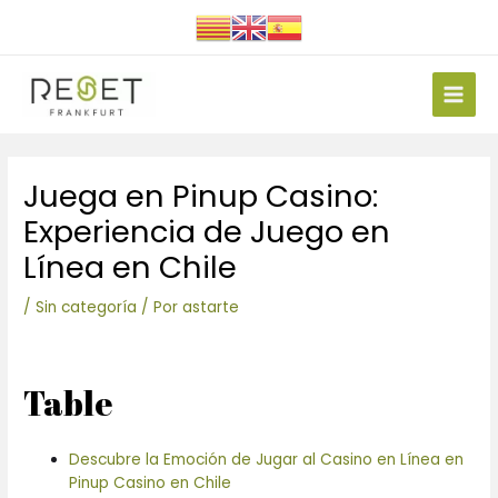
Ir
al
contenido
Main
Men
Navegación
Juega en Pinup Casino:
de
entradas
Experiencia de Juego en
Línea en Chile
/
Sin categoría
/ Por
astarte
Table
Descubre la Emoción de Jugar al Casino en Línea en
Pinup Casino en Chile