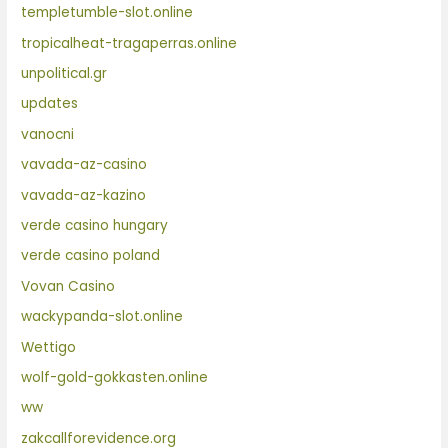
templetumble-slot.online
tropicalheat-tragaperras.online
unpolitical.gr
updates
vanocni
vavada-az-casino
vavada-az-kazino
verde casino hungary
verde casino poland
Vovan Casino
wackypanda-slot.online
Wettigo
wolf-gold-gokkasten.online
ww
zakcallforevidence.org