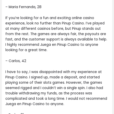
– Maria Fernanda, 28
If you’re looking for a fun and exciting online casino
experience, look no further than Pinup Casino. I’ve played
at many different casinos before, but Pinup stands out
from the rest. The games are always fair, the payouts are
fast, and the customer support is always available to help.
I highly recommend Juega en Pinup Casino to anyone
looking for a great time.
– Carlos, 42
I have to say, I was disappointed with my experience at
Pinup Casino. I signed up, made a deposit, and started
playing some of their slots games. However, the games
seemed rigged and I couldn’t win a single spin. I also had
trouble withdrawing my funds, as the process was
complicated and took a long time. I would not recommend
Juega en Pinup Casino to anyone.