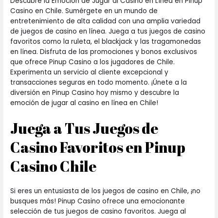
Descubre la Emoción de Jugar al Casino en Línea en Pinup
Casino en Chile. Sumérgete en un mundo de
entretenimiento de alta calidad con una amplia variedad
de juegos de casino en línea. Juega a tus juegos de casino
favoritos como la ruleta, el blackjack y las tragamonedas
en línea. Disfruta de las promociones y bonos exclusivos
que ofrece Pinup Casino a los jugadores de Chile.
Experimenta un servicio al cliente excepcional y
transacciones seguras en todo momento. ¡Únete a la
diversión en Pinup Casino hoy mismo y descubre la
emoción de jugar al casino en línea en Chile!
Juega a Tus Juegos de
Casino Favoritos en Pinup
Casino Chile
Si eres un entusiasta de los juegos de casino en Chile, ¡no
busques más! Pinup Casino ofrece una emocionante
selección de tus juegos de casino favoritos. Juega al