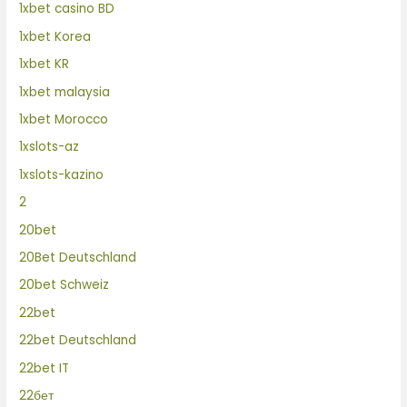
1xbet casino BD
1xbet Korea
1xbet KR
1xbet malaysia
1xbet Morocco
1xslots-az
1xslots-kazino
2
20bet
20Bet Deutschland
20bet Schweiz
22bet
22bet Deutschland
22bet IT
22бет