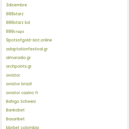
3dicembre
888starz
888starz bd
888старз
9potsofgold-slot.online
adaptationfestival.gr
almaradio.gr
archpoints.gr
aviator
aviator brazil
aviator casino fr
Bahigo Schweiz
Bankobet
Basaribet
bbrbet colombia