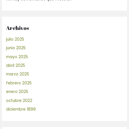
Archivos
julio 2025
junio 2025
mayo 2025
abril 2025
marzo 2025
febrero 2025
enero 2025
octubre 2022
diciembre 1899