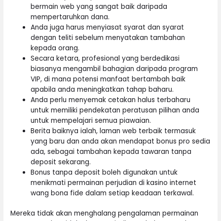
bermain web yang sangat baik daripada
mempertaruhkan dana.
Anda juga harus menyiasat syarat dan syarat
dengan teliti sebelum menyatakan tambahan
kepada orang.
Secara ketara, profesional yang berdedikasi
biasanya mengambil bahagian daripada program
VIP, di mana potensi manfaat bertambah baik
apabila anda meningkatkan tahap baharu.
Anda perlu menyemak cetakan halus terbaharu
untuk memiliki pendekatan peratusan pilihan anda
untuk mempelajari semua piawaian.
Berita baiknya ialah, laman web terbaik termasuk
yang baru dan anda akan mendapat bonus pro sedia
ada, sebagai tambahan kepada tawaran tanpa
deposit sekarang.
Bonus tanpa deposit boleh digunakan untuk
menikmati permainan perjudian di kasino internet
wang bona fide dalam setiap keadaan terkawal.
Mereka tidak akan menghalang pengalaman permainan