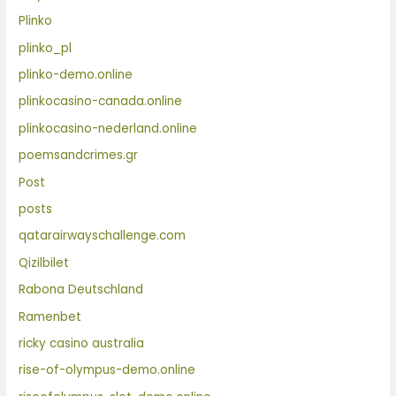
Plinko
plinko_pl
plinko-demo.online
plinkocasino-canada.online
plinkocasino-nederland.online
poemsandcrimes.gr
Post
posts
qatarairwayschallenge.com
Qizilbilet
Rabona Deutschland
Ramenbet
ricky casino australia
rise-of-olympus-demo.online