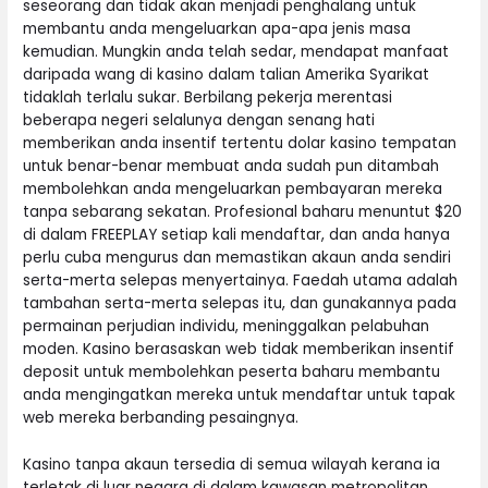
seseorang dan tidak akan menjadi penghalang untuk
membantu anda mengeluarkan apa-apa jenis masa
kemudian. Mungkin anda telah sedar, mendapat manfaat
daripada wang di kasino dalam talian Amerika Syarikat
tidaklah terlalu sukar. Berbilang pekerja merentasi
beberapa negeri selalunya dengan senang hati
memberikan anda insentif tertentu dolar kasino tempatan
untuk benar-benar membuat anda sudah pun ditambah
membolehkan anda mengeluarkan pembayaran mereka
tanpa sebarang sekatan. Profesional baharu menuntut $20
di dalam FREEPLAY setiap kali mendaftar, dan anda hanya
perlu cuba mengurus dan memastikan akaun anda sendiri
serta-merta selepas menyertainya. Faedah utama adalah
tambahan serta-merta selepas itu, dan gunakannya pada
permainan perjudian individu, meninggalkan pelabuhan
moden. Kasino berasaskan web tidak memberikan insentif
deposit untuk membolehkan peserta baharu membantu
anda mengingatkan mereka untuk mendaftar untuk tapak
web mereka berbanding pesaingnya.
Kasino tanpa akaun tersedia di semua wilayah kerana ia
terletak di luar negara di dalam kawasan metropolitan