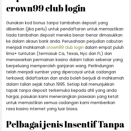
crown99 club login
Gunakan kod bonus tanpa tambahan deposit yang
diberikan (jika perlu) untuk pendaftaran untuk memastikan
tiada tambahan deposit mereka benar-benar dimasukkan
ke dalam akaun bank anda. Perusahaan perjudian cabutan
menjadi mahkamah
crown99 club login
dalam empat puluh
lima+ tuntutan (termasuk Ca, Texas, Nyc dan FL) dan
menawarkan permainan kasino dalam talian sebenar yang
berpeluang memperoleh ganjaran wang. Perlindungan
telah menjadi sumber yang dipercayai untuk cadangan
terkawal, didaftarkan dan anda boleh berjudi di mahkamah
dalam talian sejak tahun 1995. Setiap kali menunjukkan
tapak tanpa deposit terkemuka kepada ahli yang anda
hargai, pasukan kami menerangkan piawaian yang ketat
untuk memastikan semua cadangan kami memberikan
rasa kasino internet yang luar biasa.
Pelbagai jenis Insentif Tanpa