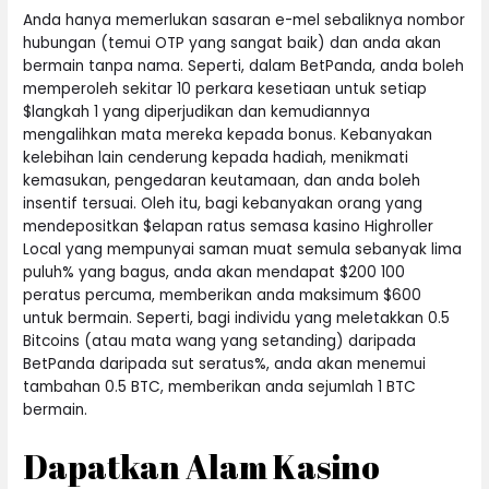
Anda hanya memerlukan sasaran e-mel sebaliknya nombor
hubungan (temui OTP yang sangat baik) dan anda akan
bermain tanpa nama. Seperti, dalam BetPanda, anda boleh
memperoleh sekitar 10 perkara kesetiaan untuk setiap
$langkah 1 yang diperjudikan dan kemudiannya
mengalihkan mata mereka kepada bonus. Kebanyakan
kelebihan lain cenderung kepada hadiah, menikmati
kemasukan, pengedaran keutamaan, dan anda boleh
insentif tersuai. Oleh itu, bagi kebanyakan orang yang
mendepositkan $elapan ratus semasa kasino Highroller
Local yang mempunyai saman muat semula sebanyak lima
puluh% yang bagus, anda akan mendapat $200 100
peratus percuma, memberikan anda maksimum $600
untuk bermain. Seperti, bagi individu yang meletakkan 0.5
Bitcoins (atau mata wang yang setanding) daripada
BetPanda daripada sut seratus%, anda akan menemui
tambahan 0.5 BTC, memberikan anda sejumlah 1 BTC
bermain.
Dapatkan Alam Kasino