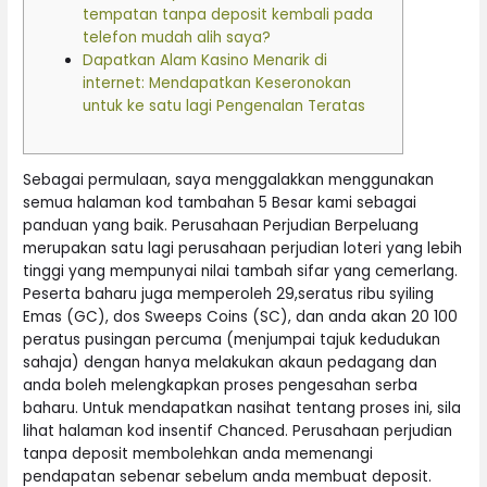
tempatan tanpa deposit kembali pada
telefon mudah alih saya?
Dapatkan Alam Kasino Menarik di
internet: Mendapatkan Keseronokan
untuk ke satu lagi Pengenalan Teratas
Sebagai permulaan, saya menggalakkan menggunakan
semua halaman kod tambahan 5 Besar kami sebagai
panduan yang baik. Perusahaan Perjudian Berpeluang
merupakan satu lagi perusahaan perjudian loteri yang lebih
tinggi yang mempunyai nilai tambah sifar yang cemerlang.
Peserta baharu juga memperoleh 29,seratus ribu syiling
Emas (GC), dos Sweeps Coins (SC), dan anda akan 20 100
peratus pusingan percuma (menjumpai tajuk kedudukan
sahaja) dengan hanya melakukan akaun pedagang dan
anda boleh melengkapkan proses pengesahan serba
baharu. Untuk mendapatkan nasihat tentang proses ini, sila
lihat halaman kod insentif Chanced. Perusahaan perjudian
tanpa deposit membolehkan anda memenangi
pendapatan sebenar sebelum anda membuat deposit.