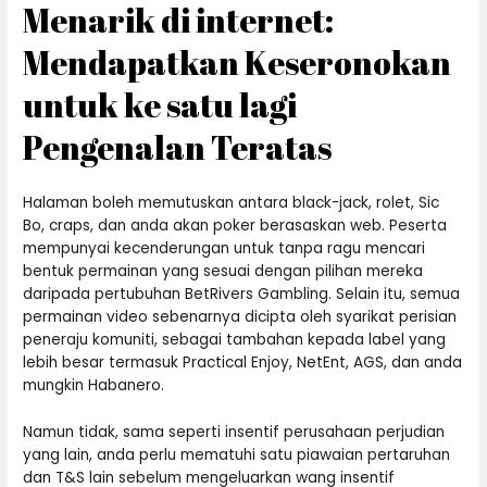
Menarik di internet:
Mendapatkan Keseronokan
untuk ke satu lagi
Pengenalan Teratas
Halaman boleh memutuskan antara black-jack, rolet, Sic
Bo, craps, dan anda akan poker berasaskan web. Peserta
mempunyai kecenderungan untuk tanpa ragu mencari
bentuk permainan yang sesuai dengan pilihan mereka
daripada pertubuhan BetRivers Gambling. Selain itu, semua
permainan video sebenarnya dicipta oleh syarikat perisian
peneraju komuniti, sebagai tambahan kepada label yang
lebih besar termasuk Practical Enjoy, NetEnt, AGS, dan anda
mungkin Habanero.
Namun tidak, sama seperti insentif perusahaan perjudian
yang lain, anda perlu mematuhi satu piawaian pertaruhan
dan T&S lain sebelum mengeluarkan wang insentif