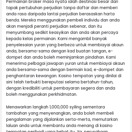
Permainan broker masa nyata ialah destinasi besar dari
tapak pertubuhan perjudian tanpa daftar dan memberi
anda rasa daripada lantai perjudian berasaskan harta
benda. Mereka menggunakan pembeli individu dan anda
akan menjadi peranti perjudian sebenar, dan itu
menyumbang sedikit keasyikan dan anda akan percaya
kepada kelas permainan. Kami mengambil banyak
penyelesaian yuran yang berbeza untuk membiayai akaun
anda, bersama-sama dengan kad buatan tangan, e-
dompet dan anda boleh meminjamkan pindahan. Kami
menerima pelbagai jawapan yuran untuk membiayai akaun
anda bersama-sama dengan bermain kad, e-dompet dan
penghantaran kewangan. Kasino tempatan yang dinilai di
sini telah terbukti bereputasi selama bertahun-tahun,
dengan kredibiliti untuk pembayaran segera dan anda
boleh menggunakan perkhidmatan.
Menawarkan langkah 1,000,000 syiling sementara
tambahan yang menyenangkan, anda boleh membeli
pengalaman yang dijalankan serta-merta, memutarkan
laluan anda untuk membantu anda menang di kasino
tempatan peribadi yang hebat itu. Ya, perusahaan