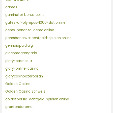
games
gaminator bonus coins
gates-of-olympus-1000-slot.online
gems-bonanza-demo.online
gemsbonanza-echtgeld-spielen.online
gennaiapaidia.gr
giacomoarengario
glory-casinos tr
glory-online-casino
glorycasinoazerbaijan
Golden Casino
Golden Casino Schweiz
goldofpersia-echtgeld-spielen.online
granfondoroma