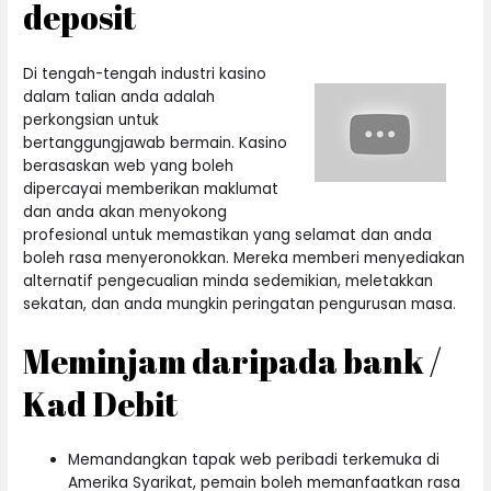
deposit
Di tengah-tengah industri kasino
dalam talian anda adalah
perkongsian untuk
bertanggungjawab bermain. Kasino
berasaskan web yang boleh
dipercayai memberikan maklumat
dan anda akan menyokong
profesional untuk memastikan yang selamat dan anda
boleh rasa menyeronokkan. Mereka memberi menyediakan
alternatif pengecualian minda sedemikian, meletakkan
sekatan, dan anda mungkin peringatan pengurusan masa.
Meminjam daripada bank /
Kad Debit
Memandangkan tapak web peribadi terkemuka di
Amerika Syarikat, pemain boleh memanfaatkan rasa