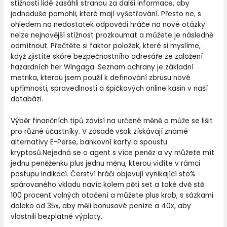
stížnosti lidé zasáhli stranou za další informace, aby
jednoduše pomohli, které mají vyšetřování. Přesto ne, s
ohledem na nedostatek odpovědi hráče na nové otázky
nelze nejnovější stížnost prozkoumat a můžete je následně
odmítnout. Přečtěte si faktor položek, které si myslíme,
když zjistíte skóre bezpečnostního adresáře ze založení
hazardních her Wingaga. Seznam ochrany je základní
metrika, kterou jsem použil k definování zbrusu nové
upřímnosti, spravedlnosti a špičkových online kasin v naší
databázi.
Výběr finančních tipů závisí na určené měně a může se lišit
pro různé účastníky. V zásadě však získávají známé
alternativy E-Perse, bankovní karty a spoustu
kryptosů.Nejedná se o agent s více peněz a vy můžete mít
jednu peněženku plus jednu měnu, kterou vidíte v rámci
postupu indikací. Čerství hráči objevují vynikající sto%
spárovaného vkladu navíc kolem pěti set a také dvě stě
100 procent volných otočení a můžete plus krab, s sázkami
daleko od 35x, aby měli bonusové peníze a 40x, aby
vlastnili bezplatné výplaty.