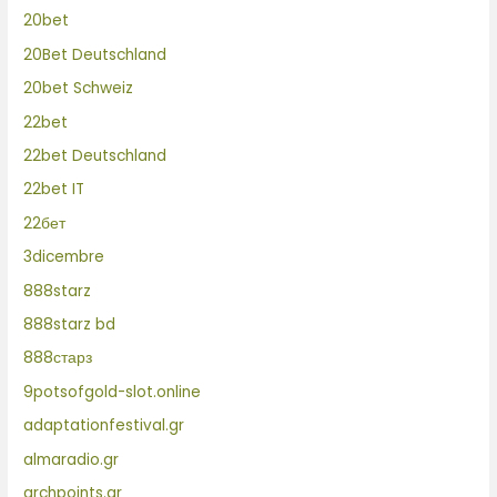
20bet
20Bet Deutschland
20bet Schweiz
22bet
22bet Deutschland
22bet IT
22бет
3dicembre
888starz
888starz bd
888старз
9potsofgold-slot.online
adaptationfestival.gr
almaradio.gr
archpoints.gr