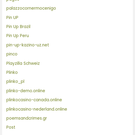
palazzocornermocenigo
Pin UP
Pin Up Brazil
Pin Up Peru
pin-up-kazino-uz.net
pinco
Playzilla Schweiz
Plinko
plinko_pl
plinko-demo.online
plinkocasino-canada.online
plinkocasino-nederland.online
poemsandcrimes.gr
Post