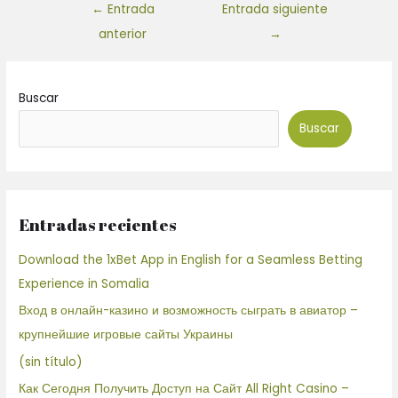
←
Entrada
Entrada siguiente
anterior
→
Buscar
Buscar
Entradas recientes
Download the 1xBet App in English for a Seamless Betting
Experience in Somalia
Вход в онлайн-казино и возможность сыграть в авиатор –
крупнейшие игровые сайты Украины
(sin título)
Как Сегодня Получить Доступ на Сайт All Right Casino –