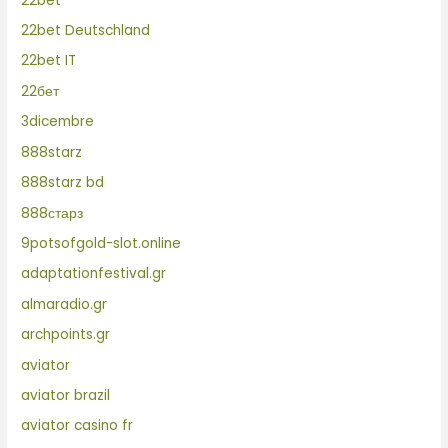
22bet
22bet Deutschland
22bet IT
22бет
3dicembre
888starz
888starz bd
888старз
9potsofgold-slot.online
adaptationfestival.gr
almaradio.gr
archpoints.gr
aviator
aviator brazil
aviator casino fr