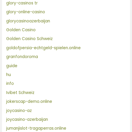
glory-casinos tr
glory-online-casino
glorycasinoazerbaijan
Golden Casino
Golden Casino Schweiz
goldofpersia-echtgeld-spielen.online
granfondoroma
guide
hu
info
Ivibet Schweiz
jokerscap-demo.online
joycasino-az
joycasino-azerbaijan
jumanjislot-tragaperras.online