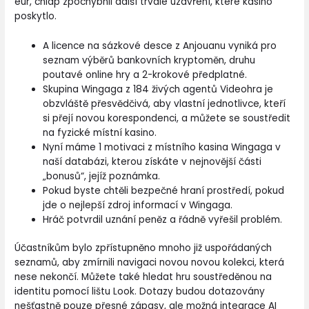
eur, chlap zpochybnil další trvalé uzavření, které kasino
poskytlo.
A licence na sázkové desce z Anjouanu vyniká pro
seznam výběrů bankovních kryptoměn, druhu
poutavé online hry a 2-krokové předplatné.
Skupina Wingaga z 184 živých agentů Videohra je
obzvláště přesvědčivá, aby vlastní jednotlivce, kteří
si přejí novou korespondenci, a můžete se soustředit
na fyzické místní kasino.
Nyní máme 1 motivaci z místního kasina Wingaga v
naší databázi, kterou získáte v nejnovější části
„bonusů“, jejíž poznámka.
Pokud byste chtěli bezpečné hraní prostředí, pokud
jde o nejlepší zdroj informací v Wingaga.
Hráč potvrdil uznání peněz a řádně vyřešil problém.
Účastníkům bylo zpřístupněno mnoho již uspořádaných
seznamů, aby zmírnili navigaci novou novou kolekci, která
nese nekončí. Můžete také hledat hru soustředěnou na
identitu pomocí lištu Look. Dotazy budou dotazovány
nešťastně pouze přesné zápasy, ale možná integrace AI