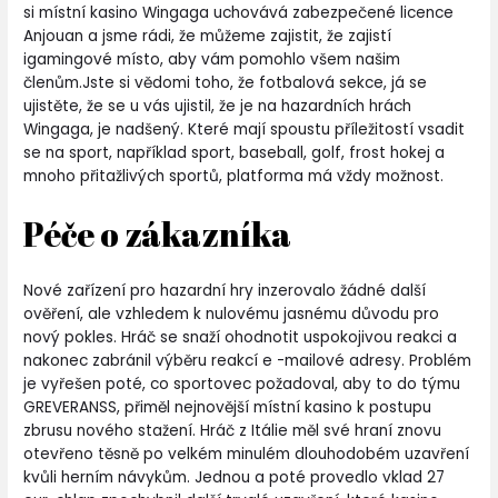
si místní kasino Wingaga uchovává zabezpečené licence
Anjouan a jsme rádi, že můžeme zajistit, že zajistí
igamingové místo, aby vám pomohlo všem našim
členům.Jste si vědomi toho, že fotbalová sekce, já se
ujistěte, že se u vás ujistil, že je na hazardních hrách
Wingaga, je nadšený. Které mají spoustu příležitostí vsadit
se na sport, například sport, baseball, golf, frost hokej a
mnoho přitažlivých sportů, platforma má vždy možnost.
Péče o zákazníka
Nové zařízení pro hazardní hry inzerovalo žádné další
ověření, ale vzhledem k nulovému jasnému důvodu pro
nový pokles. Hráč se snaží ohodnotit uspokojivou reakci a
nakonec zabránil výběru reakcí e -mailové adresy. Problém
je vyřešen poté, co sportovec požadoval, aby to do týmu
GREVERANSS, přiměl nejnovější místní kasino k postupu
zbrusu nového stažení. Hráč z Itálie měl své hraní znovu
otevřeno těsně po velkém minulém dlouhodobém uzavření
kvůli herním návykům. Jednou a poté provedlo vklad 27