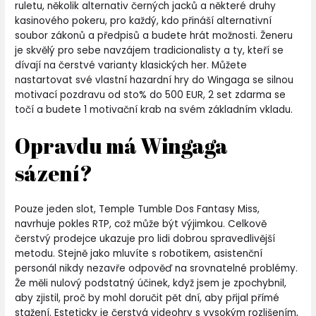
ruletu, několik alternativ černých jacků a některé druhy
kasinového pokeru, pro každý, kdo přináší alternativní
soubor zákonů a předpisů a budete hrát možnosti. Ženeru
je skvělý pro sebe navzájem tradicionalisty a ty, kteří se
dívají na čerstvé varianty klasických her. Můžete
nastartovat své vlastní hazardní hry do Wingaga se silnou
motivací pozdravu od sto% do 500 EUR, 2 set zdarma se
točí a budete 1 motivační krab na svém základním vkladu.
Opravdu má Wingaga
sázení?
Pouze jeden slot, Temple Tumble Dos Fantasy Miss,
navrhuje pokles RTP, což může být výjimkou. Celkově
čerstvý prodejce ukazuje pro lidi dobrou spravedlivější
metodu. Stejně jako mluvíte s robotikem, asistenční
personál nikdy nezavře odpověď na srovnatelné problémy.
Že měli nulový podstatný účinek, když jsem je zpochybnil,
aby zjistil, proč by mohl doručit pět dní, aby přijal přímé
stažení. Esteticky je čerstvá videohry s vysokým rozlišením,