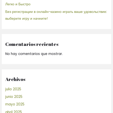
Легко и Быстро
Без регистрации в онлайн-казино играть ваше удовольствие:
выберите игру и начните!
Comentarios recientes
No hay comentarios que mostrar.
Archivos
julio 2025
junio 2025
mayo 2025
abril 2025