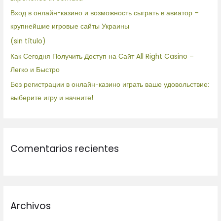
o
Вход в онлайн-казино и возможность сыграть в авиатор –
r
крупнейшие игровые сайты Украины
:
(sin título)
Как Сегодня Получить Доступ на Сайт All Right Casino –
Легко и Быстро
Без регистрации в онлайн-казино играть ваше удовольствие:
выберите игру и начните!
Comentarios recientes
Archivos