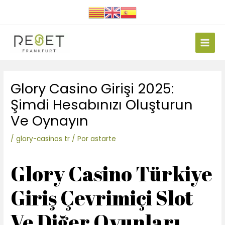
Ir
al
contenido
Main
Men
Navegación
Glory Casino Girişi 2025:
de
entradas
Şimdi Hesabınızı Oluşturun
Ve Oynayın
/
glory-casinos tr
/ Por
astarte
Glory Casino Türkiye
Giriş Çevrimiçi Slot
Ve Diğer Oyunları