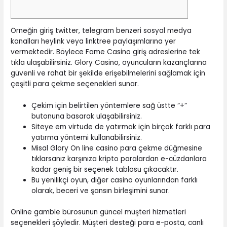
Örneğin giriş twitter, telegram benzeri sosyal medya
kanalları heylink veya linktree paylaşımlarına yer
vermektedir. Böylece Fame Casino giriş adreslerine tek
tıkla ulaşabilirsiniz. Glory Casino, oyuncuların kazançlarına
güvenli ve rahat bir şekilde erişebilmelerini sağlamak için
çeşitli para çekme seçenekleri sunar.
Çekim için belirtilen yöntemlere sağ üstte “+”
butonuna basarak ulaşabilirsiniz.
Siteye em virtude de yatırmak için birçok farklı para
yatırma yöntemi kullanabilirsiniz.
Misal Glory On line casino para çekme düğmesine
tıklarsanız karşınıza kripto paralardan e-cüzdanlara
kadar geniş bir seçenek tablosu çıkacaktır.
Bu yenilikçi oyun, diğer casino oyunlarından farklı
olarak, beceri ve şansın birleşimini sunar.
Online gamble bürosunun güncel müşteri hizmetleri
seçenekleri şöyledir. Müşteri desteği para e-posta, canlı