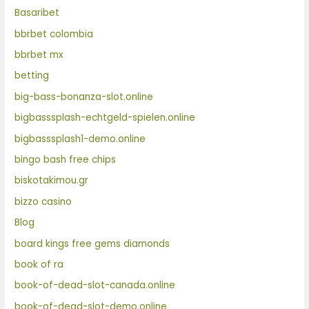
Basaribet
bbrbet colombia
bbrbet mx
betting
big-bass-bonanza-slot.online
bigbasssplash-echtgeld-spielen.online
bigbasssplash1-demo.online
bingo bash free chips
biskotakimou.gr
bizzo casino
Blog
board kings free gems diamonds
book of ra
book-of-dead-slot-canada.online
book-of-dead-slot-demo.online