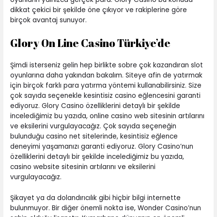
dikkat çekici bir şekilde öne çıkıyor ve rakiplerine göre
birçok avantaj sunuyor.
Glory On Line Casino Türkiye’de
Şimdi isterseniz gelin hep birlikte sobre çok kazandıran slot
oyunlarına daha yakından bakalım. Siteye afin de yatırmak
için birçok farklı para yatırma yöntemi kullanabilirsiniz. Size
çok sayıda seçenekle kesintisiz casino eğlencesini garanti
ediyoruz. Glory Casino özelliklerini detaylı bir şekilde
incelediğimiz bu yazıda, online casino web sitesinin artılarını
ve eksilerini vurgulayacağız. Çok sayıda seçeneğin
bulunduğu casino net sitelerinde, kesintisiz eğlence
deneyimi yaşamanızı garanti ediyoruz. Glory Casino’nun
özelliklerini detaylı bir şekilde incelediğimiz bu yazıda,
casino website sitesinin artılarını ve eksilerini
vurgulayacağız.
Şikayet ya da dolandırıcılık gibi hiçbir bilgi internette
bulunmuyor. Bir diğer önemli nokta ise, Wonder Casino’nun