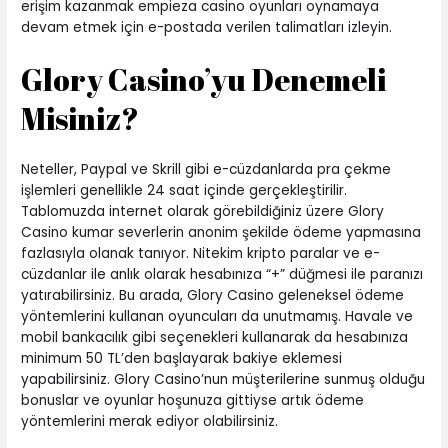
erişim kazanmak empieza casino oyunları oynamaya
devam etmek için e-postada verilen talimatları izleyin.
Glory Casino’yu Denemeli
Misiniz?
Neteller, Paypal ve Skrill gibi e-cüzdanlarda pra çekme
işlemleri genellikle 24 saat içinde gerçekleştirilir.
Tablomuzda internet olarak görebildiğiniz üzere Glory
Casino kumar severlerin anonim şekilde ödeme yapmasına
fazlasıyla olanak tanıyor. Nitekim kripto paralar ve e-
cüzdanlar ile anlık olarak hesabınıza “+” düğmesi ile paranızı
yatırabilirsiniz. Bu arada, Glory Casino geleneksel ödeme
yöntemlerini kullanan oyuncuları da unutmamış. Havale ve
mobil bankacılık gibi seçenekleri kullanarak da hesabınıza
minimum 50 TL’den başlayarak bakiye eklemesi
yapabilirsiniz. Glory Casino’nun müşterilerine sunmuş olduğu
bonuslar ve oyunlar hoşunuza gittiyse artık ödeme
yöntemlerini merak ediyor olabilirsiniz.