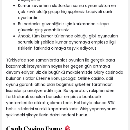
Kumar severlerin slotlardan sonra oynamaktan en
çok zevk aldığı grupp hiç şüphesiz krupiyeli canlı
oyunlardır.
Bu nedenle, güvenliğiniz için korkmadan siteye
güvenle giriş yapabilirsiniz.
Ancak, tüm kumar türlerinde olduğu gibi, oyuncuları
sorumlu bir şekilde kumar oynamaya empieza ilgili
risklerin farkında olmaya teşvik ediyoruz.
Türkiye’de son zamanlarda slot oyunları ile gerçek para
kazanmak isteyenlerin sayısı her geçen gün artmaya
devam ediyor. Biz de bugünkü makalemizde Glory casinoda
bulunan slotlar üzerine konuşacağız. Online casino, adil
oyunu garanti altına alan bağımsız şirketler tarafından
lisanslanıp analyze edilmiştir. Bu operatör, rakiplerinden
farklı olarak sunulan bonuslar empieza bankacılık
yöntemleri ile dikkat çekmektedir. Hal böyle olunca BTK
bahis sitelerini sürekli kapatmaktadır. Giriş yapamıyorum
şeklindeki şikayetlerin daimi nedeni budur.
Canlı Casino Fame