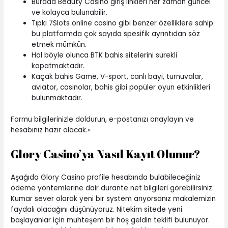
Burada Beauty Casino giriş linkleri her zaman güncel
ve kolayca bulunabilir.
Tıpkı 7Slots online casino gibi benzer özelliklere sahip
bu platformda çok sayıda spesifik ayrıntıdan söz
etmek mümkün.
Hal böyle olunca BTK bahis sitelerini sürekli
kapatmaktadır.
Kaçak bahis Game, V-sport, canlı bayi, turnuvalar,
aviator, casinolar, bahis gibi popüler oyun etkinlikleri
bulunmaktadır.
Formu bilgilerinizle doldurun, e-postanızı onaylayın ve
hesabınız hazır olacak.»
Glory Casino’ya Nasıl Kayıt Olunur?
Aşağıda Glory Casino profile hesabında bulabileceğiniz
ödeme yöntemlerine dair durante net bilgileri görebilirsiniz.
Kumar sever olarak yeni bir system arıyorsanız makalemizin
faydalı olacağını düşünüyoruz. Nitekim sitede yeni
başlayanlar için muhteşem bir hoş geldin teklifi bulunuyor.