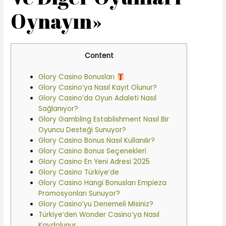
Oynayın»
Content
Glory Casino Bonusları
Glory Casino’ya Nasıl Kayıt Olunur?
Glory Casino’da Oyun Adaleti Nasıl
Sağlanıyor?
Glory Gambling Establishment Nasıl Bir
Oyuncu Desteği Sunuyor?
Glory Casino Bonus Nasıl Kullanılır?
Glory Casino Bonus Seçenekleri
Glory Casino En Yeni Adresi 2025
Glory Casino Türkiye’de
Glory Casino Hangi Bonusları Empieza
Promosyonları Sunuyor?
Glory Casino’yu Denemeli Misiniz?
Türkiye’den Wonder Casino’ya Nasıl
Kaydolunur