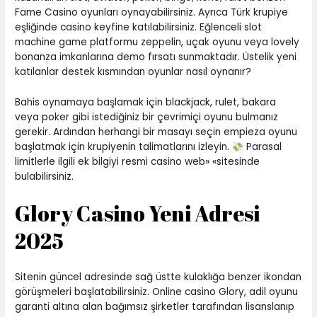
Fame Casino oyunları oynayabilirsiniz. Ayrıca Türk krupiye
eşliğinde casino keyfine katılabilirsiniz. Eğlenceli slot
machine game platformu zeppelin, uçak oyunu veya lovely
bonanza imkanlarına demo fırsatı sunmaktadır. Üstelik yeni
katılanlar destek kısmından oyunlar nasıl oynanır?
Bahis oynamaya başlamak için blackjack, rulet, bakara
veya poker gibi istediğiniz bir çevrimiçi oyunu bulmanız
gerekir. Ardından herhangi bir masayı seçin empieza oyunu
başlatmak için krupiyenin talimatlarını izleyin.
Parasal
limitlerle ilgili ek bilgiyi resmi casino web» «sitesinde
bulabilirsiniz.
Glory Casino Yeni Adresi
2025
Sitenin güncel adresinde sağ üstte kulaklığa benzer ikondan
görüşmeleri başlatabilirsiniz. Online casino Glory, adil oyunu
garanti altına alan bağımsız şirketler tarafından lisanslanıp