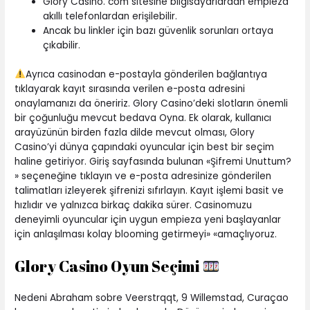
Glory Casino. com sitesine bilgisayarlardan empieza
akıllı telefonlardan erişilebilir.
Ancak bu linkler için bazı güvenlik sorunları ortaya
çıkabilir.
Ayrıca casinodan e-postayla gönderilen bağlantıya
tıklayarak kayıt sırasında verilen e-posta adresini
onaylamanızı da öneririz. Glory Casino’deki slotların önemli
bir çoğunluğu mevcut bedava Oyna. Ek olarak, kullanıcı
arayüzünün birden fazla dilde mevcut olması, Glory
Casino’yi dünya çapındaki oyuncular için best bir seçim
haline getiriyor. Giriş sayfasında bulunan «Şifremi Unuttum?
» seçeneğine tıklayın ve e-posta adresinize gönderilen
talimatları izleyerek şifrenizi sıfırlayın. Kayıt işlemi basit ve
hızlıdır ve yalnızca birkaç dakika sürer. Casinomuzu
deneyimli oyuncular için uygun empieza yeni başlayanlar
için anlaşılması kolay blooming getirmeyi» «amaçlıyoruz.
Glory Casino Oyun Seçimi
Nedeni Abraham sobre Veerstrqqt, 9 Willemstad, Curaçao