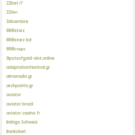
22bet IT
22бет
3dicembre
888starz
888starz bd
888старз
9potsofgold-slot.online
adaptationfestival.gr
almaradio.gr
archpoints.gr
aviator
aviator brazil
aviator casino fr
Bahigo Schweiz
Bankobet