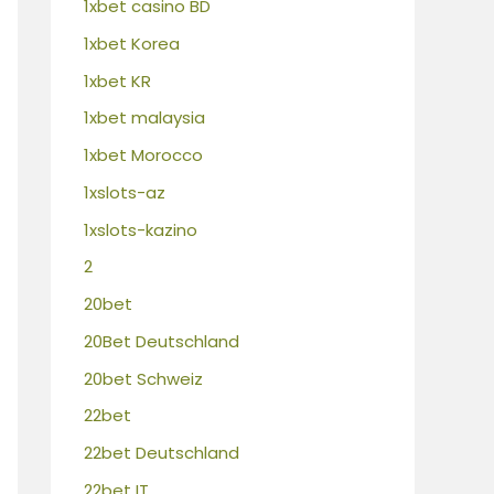
1xbet casino BD
1xbet Korea
1xbet KR
1xbet malaysia
1xbet Morocco
1xslots-az
1xslots-kazino
2
20bet
20Bet Deutschland
20bet Schweiz
22bet
22bet Deutschland
22bet IT