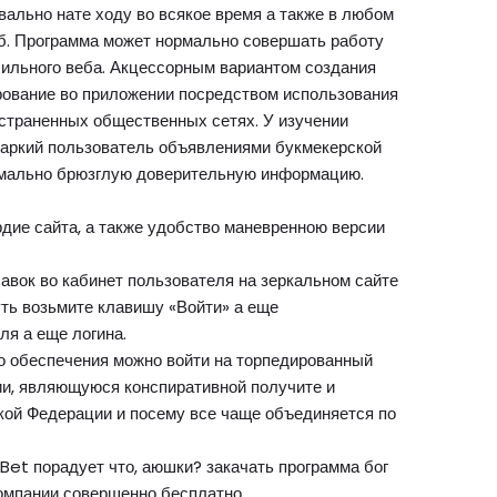
вально нате ходу во всякое время а также в любом
б.
Программа может нормально совершать работу
бильного веба. Акцессорным вариантом создания
ирование во приложении посредством использования
остраненных общественных сетях. У изучении
аркий пользователь объявлениями букмекерской
имально брюзглую доверительную информацию.
дие сайта, а также удобство маневренною версии
бавок во кабинет пользователя на зеркальном сайте
ть возьмите клавишу «Войти» а еще
ля а еще логина.
о обеспечения можно войти на торпедированный
ии, являющуюся конспиративной получите и
кой Федерации и посему все чаще объединяется по
Bet порадует что, аюшки? закачать программа бог
омпании совершенно бесплатно.