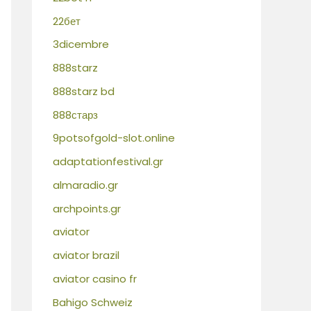
22бет
3dicembre
888starz
888starz bd
888старз
9potsofgold-slot.online
adaptationfestival.gr
almaradio.gr
archpoints.gr
aviator
aviator brazil
aviator casino fr
Bahigo Schweiz