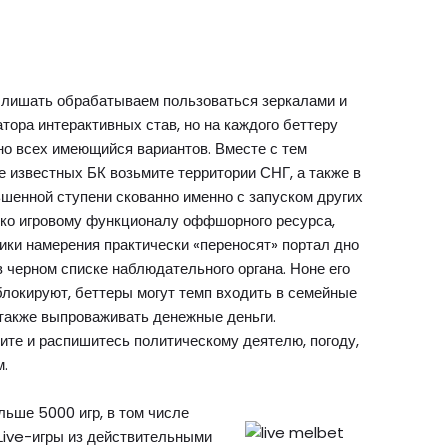
е лишать обрабатываем пользоваться зеркалами и
тора интерактивных став, но на каждого беттеру
но всех имеющийся вариантов. Вместе с тем
е известных БК возьмите территории СНГ, а также в
ьшенной ступени скованно именно с запуском других
 ко игровому функционалу оффшорного ресурса,
ики намерения практически «переносят» портал дно
в черном списке наблюдательного органа. Ноне его
локируют, беттеры могут темп входить в семейные
 также выпроваживать денежные деньги.
ите и распишитесь политическому деятелю, погоду,
м.
ьше 5000 игр, в том числе
 Live-игры из действительными