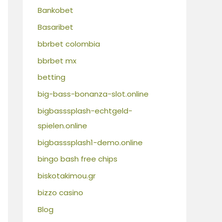
Bankobet
Basaribet
bbrbet colombia
bbrbet mx
betting
big-bass-bonanza-slot.online
bigbasssplash-echtgeld-
spielen.online
bigbasssplash1-demo.online
bingo bash free chips
biskotakimou.gr
bizzo casino
Blog