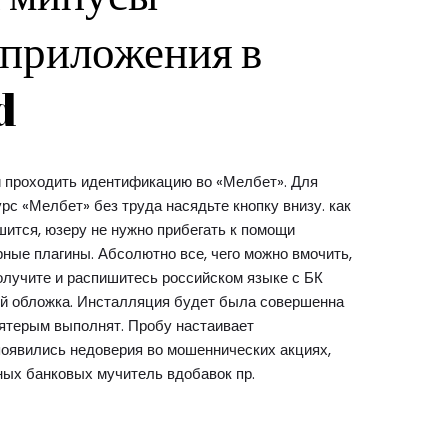
 приложения в
d
й проходить идентификацию во «Мелбет». Для
с «Мелбет» без труда насядьте кнопку внизу. как
шится, юзеру не нужно прибегать к помощи
ные плагины. Абсолютно все, чего можно вмочить,
олучите и распишитесь российском языке с БК
й обложка. Инсталляция будет была совершенна
пятерым выполнят. Пробу настаивает
появились недоверия во мошеннических акциях,
ных банковых мучитель вдобавок пр.