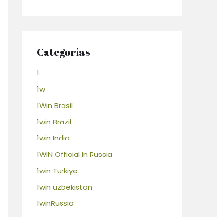
Categorías
1
1w
1Win Brasil
1win Brazil
1win India
1WIN Official In Russia
1win Turkiye
1win uzbekistan
1winRussia