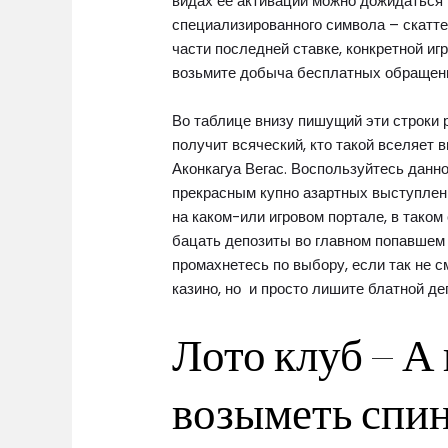
видах ее активации можно дожидаться
специализированного символа – скатт
части последней ставке, конкретной иг
возьмите добыча бесплатных обращений
Во таблице внизу пишущий эти строки 
получит всяческий, кто такой вселяет 
Аконкагуа Вегас. Воспользуйтесь данн
прекрасным купно азартных выступлени
на каком-или игровом портале, в таком
бацать депозиты во главном попавшем 
промахнетесь по выбору, если так не 
казино, но и просто лишите блатной де
Лото клуб – А
возыметь спи