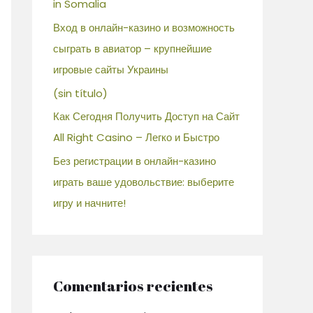
in Somalia
Вход в онлайн-казино и возможность
сыграть в авиатор – крупнейшие
игровые сайты Украины
(sin título)
Как Сегодня Получить Доступ на Сайт
All Right Casino – Легко и Быстро
Без регистрации в онлайн-казино
играть ваше удовольствие: выберите
игру и начните!
Comentarios recientes