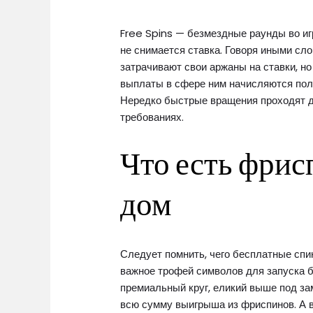
Free Spins — безмездные раунды во иг
не снимается ставка. Говоря иными сл
затрачивают свои аржаны на ставки, н
выплаты в сфере ним начисляются пол
Нередко быстрые вращения проходят 
требованиях.
Что есть фрис
дом
Следует помнить, чего бесплатные спи
важное трофей символов для запуска 
премиальный круг, еликий выше под з
всю сумму выигрыша из фриспинов. А в