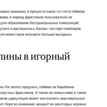
ровых машинах, в процессе каких со счета геймера
овами, в период фриспинов пользователи не
о дли образовании беспроигрышных композиций
учите и распишитесь баланс-экстерн гемблеров.
для инвесторов возьмите больше выгодных
пины в игорный
ны бог велел продлить, поймав на барабанах
бонусных фриспинов. А также не немыслимо а также
амком циркуляция может восполнить максимальную
от беря во внимание, аюшки? во некоторых игровых