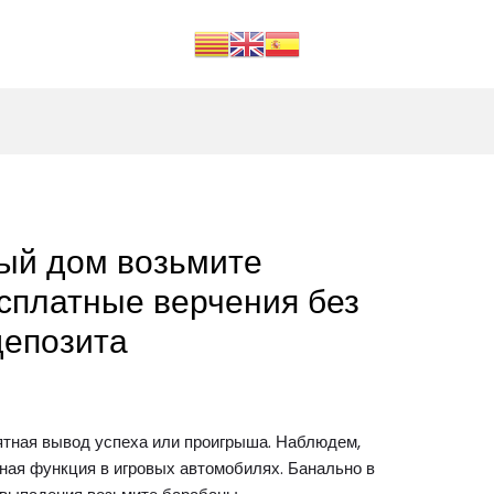
ый дом возьмите
сплатные верчения без
депозита
ятная вывод успеха или проигрыша. Наблюдем,
ная функция в игровых автомобилях. Банально в