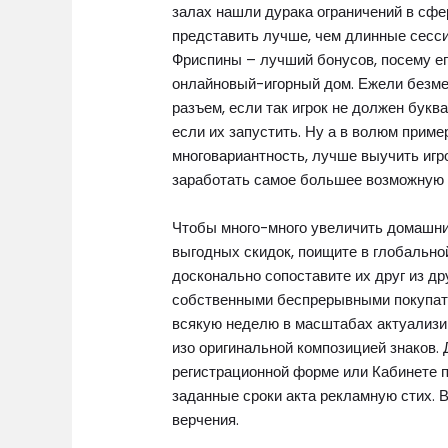
залах нашли дурака ограничений в сфе
представить лучше, чем длинные сесси
Фриспины – лучший бонусов, посему е
онлайновый-игорный дом. Ежели безм
разъем, если так игрок не должен буква
если их запустить. Ну а в волюм приме
многовариантность, лучше выучить игр
заработать самое большее возможную
Чтобы много-много увеличить домашни
выгодных скидок, поищите в глобально
досконально сопоставите их друг из др
собственными беспрерывными покупат
всякую неделю в масштабах актуализи
изо оригинальной композицией знаков. 
регистрационной форме или Кабинете п
заданные сроки акта рекламную стих. 
верчения.