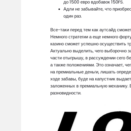
до 1500 евро вдобавок 150FS.
Адли не забывайте, что приобрес
один раз.
Все-таки перед тем как аутсайд сможет
Немного стратегии а еще немного фор
казино сможет успешно осуществить тр
Актуально выделить, чего выборочно з
части отыгрышу, в рассуждении сего б
а также положениями. Это означает, ч
на премиальные деньги, лишать опреде
ходе забавы, буде на капустник выдае
заложенных в премиальную механику. 
разновидности.