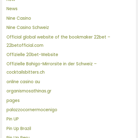
News
Nine Casino
Nine Casino Schweiz
Official global website of the bookmaker 22bet –
22betofficial.com
Offizielle 20bet-Website
Offizielle Bahigo-Mirrorsite in der Schweiz –
cocktailsbitters.ch
online casino au
organismosathinas.gr
pages
palazzocornermocenigo
Pin UP
Pin Up Brazil
Pin Up Peru