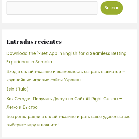
Buscar
Entradas recientes
Download the 1xBet App in English for a Seamless Betting
Experience in Somalia
Вход в онлайн-казино и возможность сыграть в авиатор –
крупнейшие игровые сайты Украины
(sin título)
Как Сегодня Получить Доступ на Сайт All Right Casino –
Легко и Быстро
Без регистрации в онлайн-казино играть ваше удовольствие:
выберите игру и начните!