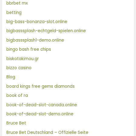
bbrbet mx
betting
big-bass-bonanza-slot.online
bigbasssplash-echtgeld-spielen.online
bigbasssplash1-demo.online
bingo bash free chips
biskotakimou.gr
bizzo casino
Blog
board kings free gems diamonds
book of ra
book-of-dead-slot-canada.online
book-of-dead-slot-demo.online
Bruce Bet
Bruce Bet Deutschland – Offizielle Seite