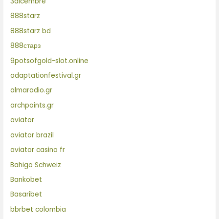
3dicembre
888starz
888starz bd
888старз
9potsofgold-slot.online
adaptationfestival.gr
almaradio.gr
archpoints.gr
aviator
aviator brazil
aviator casino fr
Bahigo Schweiz
Bankobet
Basaribet
bbrbet colombia