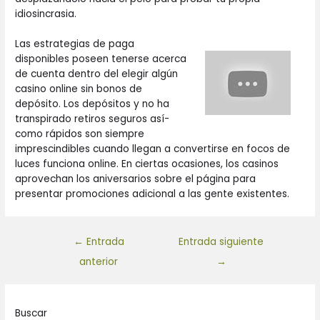
idiosincrasia.
Las estrategias de paga
disponibles poseen tenerse acerca
de cuenta dentro del elegir algún
casino online sin bonos de
depósito. Los depósitos y no ha
transpirado retiros seguros así­
como rápidos son siempre
imprescindibles cuando llegan a convertirse en focos de
luces funciona online. En ciertas ocasiones, los casinos
aprovechan los aniversarios sobre el página para
presentar promociones adicional a las gente existentes.
←
Entrada
Entrada siguiente
anterior
→
Buscar