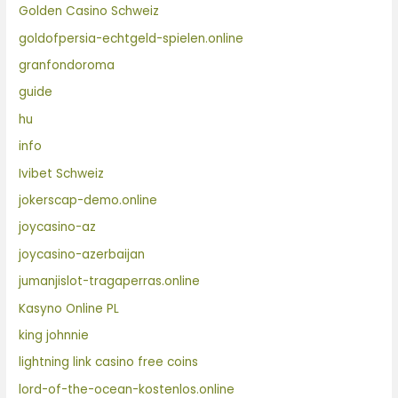
Golden Casino Schweiz
goldofpersia-echtgeld-spielen.online
granfondoroma
guide
hu
info
Ivibet Schweiz
jokerscap-demo.online
joycasino-az
joycasino-azerbaijan
jumanjislot-tragaperras.online
Kasyno Online PL
king johnnie
lightning link casino free coins
lord-of-the-ocean-kostenlos.online