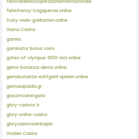
festivaldellacooperazioneinternazionale
fishinfrenzy-tragaperras.online
fruity-reels-gokkasten.online
Gama Casino
games
gaminator bonus coins
gates-of-olympus-1000-slot.online
gems-bonanza-demo.online
gemsbonanza-echtgeld-spielen.online
gennaiapaidia.gr
giacomoarengario
glory-casinos tr
glory-online-casino
glorycasinoazerbaijan
Golden Casino