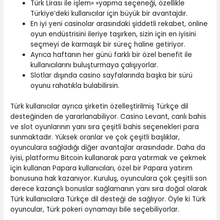
Türk Lirası ile işlem» «yapma seçeneği, özellikle
Türkiye’deki kullanıcılar için büyük bir avantajdır.
En iyi yeni casinolar arasındaki şiddetli rekabet, online
oyun endüstrisini ileriye taşırken, sizin için en iyisini
seçmeyi de karmaşık bir süreç haline getiriyor.
Ayrıca haftanın her günü farklı bir özel benefit ile
kullanıcılarını buluşturmaya çalışıyorlar.
Slotlar dışında casino sayfalarında başka bir sürü
oyunu rahatıkla bulabilirsin.
Türk kullanıcılar ayrıca şirketin özelleştirilmiş Türkçe dil
desteğinden de yararlanabiliyor. Casino Levant, canlı bahis
ve slot oyunlarının yanı sıra çeşitli bahis seçenekleri para
sunmaktadır. Yüksek oranlar ve çok çeşitli başlıklar,
oyunculara sağladığı diğer avantajlar arasındadır. Daha da
iyisi, platformu Bitcoin kullanarak para yatırmak ve çekmek
için kullanan Papara kullanıcıları, özel bir Papara yatırım
bonusuna hak kazanıyor. Kuruluş, oyunculara çok çeşitli son
derece kazançlı bonuslar sağlamanın yanı sıra doğal olarak
Türk kullanıcılara Türkçe dil desteği de sağlıyor. Öyle ki Türk
oyuncular, Türk pokeri oynamayı bile seçebiliyorlar.