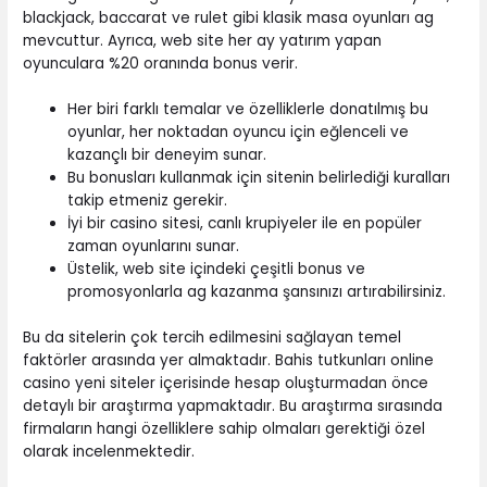
blackjack, baccarat ve rulet gibi klasik masa oyunları ag
mevcuttur. Ayrıca, web site her ay yatırım yapan
oyunculara %20 oranında bonus verir.
Her biri farklı temalar ve özelliklerle donatılmış bu
oyunlar, her noktadan oyuncu için eğlenceli ve
kazançlı bir deneyim sunar.
Bu bonusları kullanmak için sitenin belirlediği kuralları
takip etmeniz gerekir.
İyi bir casino sitesi, canlı krupiyeler ile en popüler
zaman oyunlarını sunar.
Üstelik, web site içindeki çeşitli bonus ve
promosyonlarla ag kazanma şansınızı artırabilirsiniz.
Bu da sitelerin çok tercih edilmesini sağlayan temel
faktörler arasında yer almaktadır. Bahis tutkunları online
casino yeni siteler içerisinde hesap oluşturmadan önce
detaylı bir araştırma yapmaktadır. Bu araştırma sırasında
firmaların hangi özelliklere sahip olmaları gerektiği özel
olarak incelenmektedir.