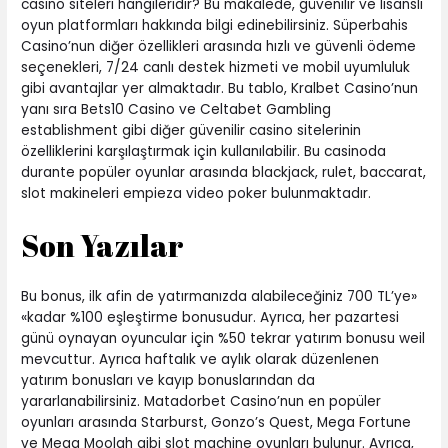
casino siteleri hangileridir? Bu makalede, güvenilir ve lisanslı
oyun platformları hakkında bilgi edinebilirsiniz. Süperbahis
Casino’nun diğer özellikleri arasında hızlı ve güvenli ödeme
seçenekleri, 7/24 canlı destek hizmeti ve mobil uyumluluk
gibi avantajlar yer almaktadır. Bu tablo, Kralbet Casino’nun
yanı sıra Bets10 Casino ve Celtabet Gambling
establishment gibi diğer güvenilir casino sitelerinin
özelliklerini karşılaştırmak için kullanılabilir. Bu casinoda
durante popüler oyunlar arasında blackjack, rulet, baccarat,
slot makineleri empieza video poker bulunmaktadır.
Son Yazılar
Bu bonus, ilk afin de yatırmanızda alabileceğiniz 700 TL’ye»
«kadar %100 eşleştirme bonusudur. Ayrıca, her pazartesi
günü oynayan oyuncular için %50 tekrar yatırım bonusu weil
mevcuttur. Ayrıca haftalık ve aylık olarak düzenlenen
yatırım bonusları ve kayıp bonuslarından da
yararlanabilirsiniz. Matadorbet Casino’nun en popüler
oyunları arasında Starburst, Gonzo’s Quest, Mega Fortune
ve Mega Moolah gibi slot machine oyunları bulunur. Ayrıca,