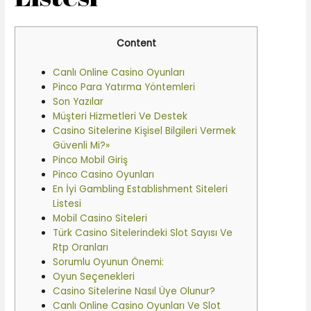
Content
Canlı Online Casino Oyunları
Pinco Para Yatırma Yöntemleri
Son Yazılar
Müşteri Hizmetleri Ve Destek
Casino Sitelerine Kişisel Bilgileri Vermek
Güvenli Mi?»
Pinco Mobil Giriş
Pinco Casino Oyunları
En İyi Gambling Establishment Siteleri
Listesi
Mobil Casino Siteleri
Türk Casino Sitelerindeki Slot Sayısı Ve
Rtp Oranları
Sorumlu Oyunun Önemi:
Oyun Seçenekleri
Casino Sitelerine Nasıl Üye Olunur?
Canlı Online Casino Oyunları Ve Slot