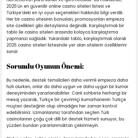
2025’ün en güvenilir online casino siteleri listesi ve
Türkiye’deki en iyi oyun seçenekleri hakkında bilgi verdik.
Her bir casino sitesinin bonusları, promosyonları empieza
site özellikleri gibi detaylarına değindik. Karşılaştırmalı bir
tablo ile casino siteleri arasında kolayca karşılaştırma
yapmanızı sağladık. Yukarıdaki tablo, karşılaştırmalı olarak
2025 casino siteleri listesinde yer alan sitelerin özelliklerini
sunar.
Sorumlu Oyunun Önemi:
Bu nedenle, destek temsilcileri daha verimli empieza daha
hızlı olurken, onlar da daha uygun ve daha uygun bir kumar
deneyiminden yararlanabilirler. Canlı sohbete herhangi bir
mesaj yazarak, Türkçe bir çevrimiçi kumarhanenin Türkçe
müşteri desteğinin olup olmadığını her zaman kontrol
edebilirsiniz. Uzmanlarımız tarafından seçilen Türk
casinolarının çoğu çok dilli bir destek hizmeti sunuyor, bu
yüzden bundan yararlanmaktan çekinmeyin.