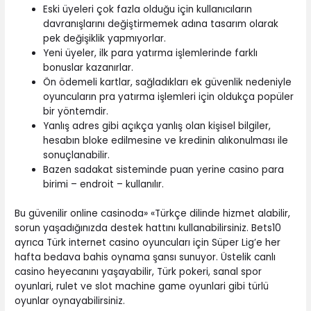
Eski üyeleri çok fazla olduğu için kullanıcıların
davranışlarını değiştirmemek adına tasarım olarak
pek değişiklik yapmıyorlar.
Yeni üyeler, ilk para yatırma işlemlerinde farklı
bonuslar kazanırlar.
Ön ödemeli kartlar, sağladıkları ek güvenlik nedeniyle
oyuncuların pra yatırma işlemleri için oldukça popüler
bir yöntemdir.
Yanlış adres gibi açıkça yanlış olan kişisel bilgiler,
hesabın bloke edilmesine ve kredinin alıkonulması ile
sonuçlanabilir.
Bazen sadakat sisteminde puan yerine casino para
birimi – endroit – kullanılır.
Bu güvenilir online casinoda» «Türkçe dilinde hizmet alabilir,
sorun yaşadığınızda destek hattını kullanabilirsiniz. Bets10
ayrıca Türk internet casino oyuncuları için Süper Lig’e her
hafta bedava bahis oynama şansı sunuyor. Üstelik canlı
casino heyecanını yaşayabilir, Türk pokeri, sanal spor
oyunlari, rulet ve slot machine game oyunlari gibi türlü
oyunlar oynayabilirsiniz.