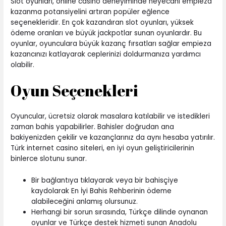
Slot oyunları, online casino deneyiminde heyecanı empieza
kazanma potansiyelini artıran popüler eğlence
seçenekleridir. En çok kazandıran slot oyunları, yüksek
ödeme oranları ve büyük jackpotlar sunan oyunlardır. Bu
oyunlar, oyunculara büyük kazanç fırsatları sağlar empieza
kazancınızı katlayarak ceplerinizi doldurmanıza yardımcı
olabilir.
Oyun Seçenekleri
Oyuncular, ücretsiz olarak masalara katılabilir ve istedikleri
zaman bahis yapabilirler. Bahisler doğrudan ana
bakiyenizden çekilir ve kazançlarınız da aynı hesaba yatırılır.
Türk internet casino siteleri, en iyi oyun geliştiricilerinin
binlerce slotunu sunar.
Bir bağlantıya tıklayarak veya bir bahisçiye
kaydolarak En İyi Bahis Rehberinin ödeme
alabileceğini anlamış olursunuz.
Herhangi bir sorun sırasında, Türkçe dilinde oynanan
oyunlar ve Türkçe destek hizmeti sunan Anadolu