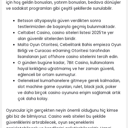
için hoş geldin bonusları, yatırım bonusları, bedava dönüşler
ve sadakat programları gibi çeşitli şekillerde sunulabilir.
Betsson altyapısıyla güven verdikten sonra
testlerimizden de başarıyla geçmiş bulunmaktadır.
Celtabet Casino, casino siteleri listesi 2025’te yer
alan güvenilir sitelerden biridir.
Malta Oyun Otoritesi, Cebelitarık Bahis empieza Oyun
Birliği ve Curacao eGaming Otoritesi tarafından
lisanslanan just offshore casino sitelerini tercih edin.
O günden bugüne kadar, 7Bit Casino, kullanıcılarını
hayal kırıklığına uğratmamış ve her zaman güvenli,
eğlenceli bir ortam sunmuştur.
Geleneksel kumarhanelere gitmeye gerek kalmadan,
slot machine game oyunları, rulet, black jack, poker
ve daha birçok casino oyununa erişim sağlamak artık
çok daha kolay.
Oyuncular için gerçekten neyin önemli olduğunu hiç kimse
gibi biz de bilmiyoruz. Casino web siteleri bu şekilde
güvenliklerini artırabilecek, oyun seçeneklerini