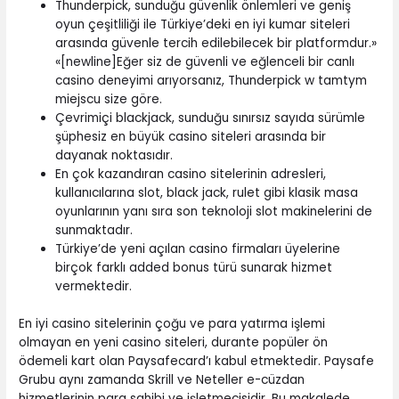
Thunderpick, sunduğu güvenlik önlemleri ve geniş
oyun çeşitliliği ile Türkiye’deki en iyi kumar siteleri
arasında güvenle tercih edilebilecek bir platformdur.»
«[newline]Eğer siz de güvenli ve eğlenceli bir canlı
casino deneyimi arıyorsanız, Thunderpick w tamtym
miejscu size göre.
Çevrimiçi blackjack, sunduğu sınırsız sayıda sürümle
şüphesiz en büyük casino siteleri arasında bir
dayanak noktasıdır.
En çok kazandıran casino sitelerinin adresleri,
kullanıcılarına slot, black jack, rulet gibi klasik masa
oyunlarının yanı sıra son teknoloji slot makinelerini de
sunmaktadır.
Türkiye’de yeni açılan casino firmaları üyelerine
birçok farklı added bonus türü sunarak hizmet
vermektedir.
En iyi casino sitelerinin çoğu ve para yatırma işlemi
olmayan en yeni casino siteleri, durante popüler ön
ödemeli kart olan Paysafecard’ı kabul etmektedir. Paysafe
Grubu aynı zamanda Skrill ve Neteller e-cüzdan
hizmetlerinin para sahibi ve işletmecisidir. Bu makalede,