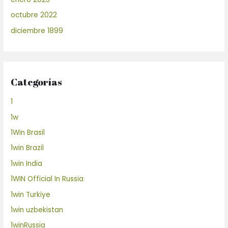
octubre 2022
diciembre 1899
Categorías
1
1w
1Win Brasil
1win Brazil
1win India
1WIN Official In Russia
1win Turkiye
1win uzbekistan
1winRussia