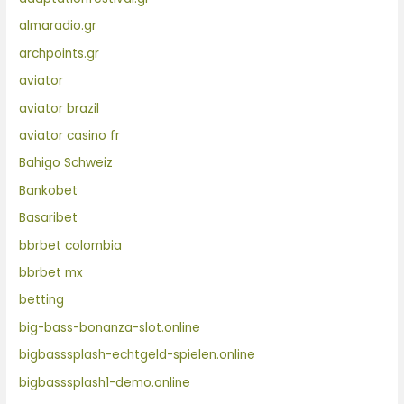
almaradio.gr
archpoints.gr
aviator
aviator brazil
aviator casino fr
Bahigo Schweiz
Bankobet
Basaribet
bbrbet colombia
bbrbet mx
betting
big-bass-bonanza-slot.online
bigbasssplash-echtgeld-spielen.online
bigbasssplash1-demo.online