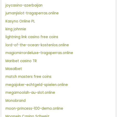
joycasino-azerbaijan
jumanjislot-tragaperras.online
Kasyno Online PL
king johnnie
lightning link casino free coins
lord-of-the-ocean-kostenlos.online
magicmirrordeluxe-tragaperras.online
Maribet casino TR
Masalbet
match masters free coins
megajoker-echtgeld-spielen.online
megamoolah-au-slot.online
Monobrand
moon-princess-100-demo.online
Moonwin Casino Schweiz