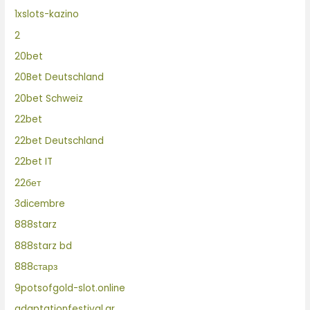
1xslots-kazino
2
20bet
20Bet Deutschland
20bet Schweiz
22bet
22bet Deutschland
22bet IT
22бет
3dicembre
888starz
888starz bd
888старз
9potsofgold-slot.online
adaptationfestival.gr