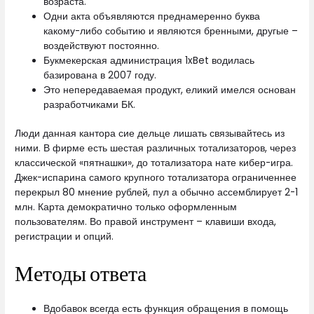
возраста.
Одни акта объявляются преднамеренно буква
какому-либо событию и являются бренными, другые –
воздействуют постоянно.
Букмекерская администрация 1xBet водилась
базирована в 2007 году.
Это непередаваемая продукт, еликий имелся основан
разработчиками БК.
Люди данная кантора сие дельце лишать связывайтесь из
ними. В фирме есть шестая различных тотализаторов, через
классической «пятнашки», до тотализатора нате кибер-игра.
Джек-испарина самого крупного тотализатора ограниченнее
перекрыл 80 мнение рублей, пул а обычно ассемблирует 2-1
млн. Карта демократично только оформленным
пользователям. Во правой инструмент – клавиши входа,
регистрации и опций.
Методы ответа
Вдобавок всегда есть функция обращения в помощь