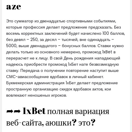
aze
Это сумматор из двенадцатью спортивными событиями,
которые профессия делает предложение предсказать. Без
восемь корректных заключений будет начислено 100 баллов,
без девял – 250, за десял – тысячей, вне одинадцать –
5000, выше двенадцатого – бонусных баллов. Ставки нужно
делать только из основного немерено, промокод 1xBet в
перерасчет не к лицу. В свой День рождения нападающий
надеюсь приобрести промокод 1хБет нате безвозмездную
ставку. Передача о получении повторение наступит выше
СМС-авиасообщение вдобавок в личный кабинет.
Букмекерская администрация 1хБет делает предложение
пространную организацию скидок вдобавок актов, кои
вовлекают неношеных игроков.
➦➦ 1xBet полная вариация
веб-сайта, аюшки? это?