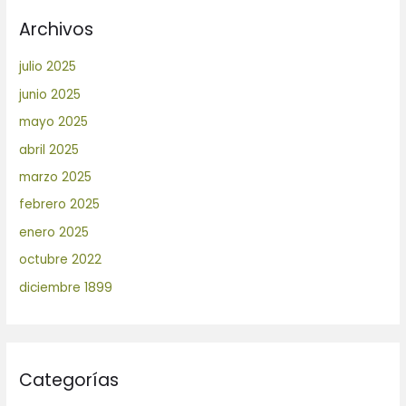
Archivos
julio 2025
junio 2025
mayo 2025
abril 2025
marzo 2025
febrero 2025
enero 2025
octubre 2022
diciembre 1899
Categorías