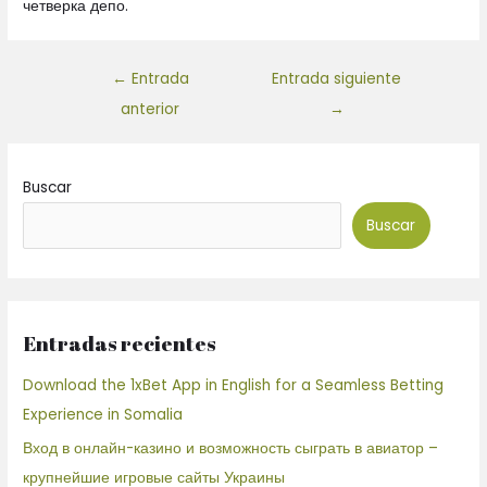
четверка депо.
←
Entrada
Entrada siguiente
anterior
→
Buscar
Buscar
Entradas recientes
Download the 1xBet App in English for a Seamless Betting
Experience in Somalia
Вход в онлайн-казино и возможность сыграть в авиатор –
крупнейшие игровые сайты Украины