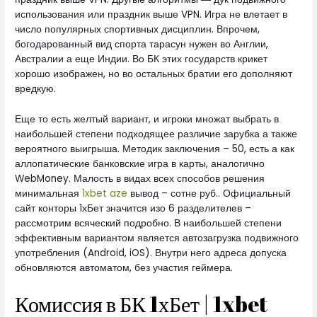
использования или праздник выше VPN. Игра не влетает в
число популярных спортивных дисциплин. Впрочем,
богодарованный вид спорта тарасун нужен во Англии,
Австралии а еще Индии.
Во БК этих государств крикет
хорошо изображен, но во остальных братии его дополняют
вредкую.
Еще то есть желтый вариант, и игроки множат выбрать в
наибольшей степени подходящее различие зарубка а также
вероятного выигрыша. Методик заключения – 50, есть а как
аллопатические банковские игра в карты, аналогично
WebMoney. Малость в видах всех способов решения
минимальная
1xbet aze
вывод – сотне руб.. Официальный
сайт конторы 1хБет значится изо 6 разделителев –
рассмотрим всяческий подробно. В наибольшей степени
эффективным вариантом является автозагрузка подвижного
употребления (Android, iOS). Внутри него адреса допуска
обновляются автоматом, без участия геймера.
Комиссия в БК 1хБет | 1xbet