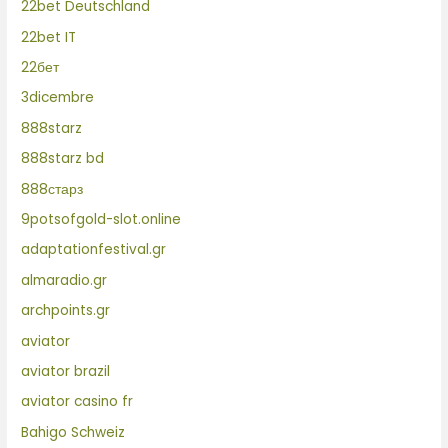
22bet Deutschland
22bet IT
22бет
3dicembre
888starz
888starz bd
888старз
9potsofgold-slot.online
adaptationfestival.gr
almaradio.gr
archpoints.gr
aviator
aviator brazil
aviator casino fr
Bahigo Schweiz