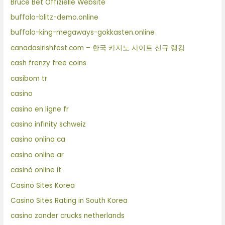
Bruce Bet Offizielle Website
buffalo-blitz-demo.online
buffalo-king-megaways-gokkasten.online
canadasirishfest.com – 한국 카지노 사이트 신규 랭킹
cash frenzy free coins
casibom tr
casino
casino en ligne fr
casino infinity schweiz
casino onlina ca
casino online ar
casinò online it
Casino Sites Korea
Casino Sites Rating in South Korea
casino zonder crucks netherlands