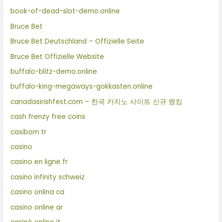
book-of-dead-slot-demo.online
Bruce Bet
Bruce Bet Deutschland – Offizielle Seite
Bruce Bet Offizielle Website
buffalo-blitz-demo.online
buffalo-king-megaways-gokkasten.online
canadasirishfest.com – 한국 카지노 사이트 신규 랭킹
cash frenzy free coins
casibom tr
casino
casino en ligne fr
casino infinity schweiz
casino onlina ca
casino online ar