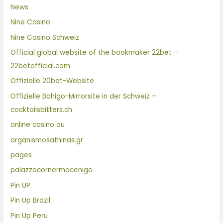
News
Nine Casino
Nine Casino Schweiz
Official global website of the bookmaker 22bet –
22betofficial.com
Offizielle 20bet-Website
Offizielle Bahigo-Mirrorsite in der Schweiz –
cocktailsbitters.ch
online casino au
organismosathinas.gr
pages
palazzocornermocenigo
Pin UP
Pin Up Brazil
Pin Up Peru