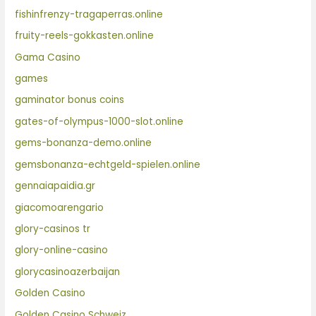
fishinfrenzy-tragaperras.online
fruity-reels-gokkasten.online
Gama Casino
games
gaminator bonus coins
gates-of-olympus-1000-slot.online
gems-bonanza-demo.online
gemsbonanza-echtgeld-spielen.online
gennaiapaidia.gr
giacomoarengario
glory-casinos tr
glory-online-casino
glorycasinoazerbaijan
Golden Casino
Golden Casino Schweiz