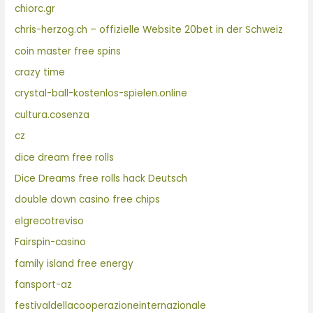
chiorc.gr
chris-herzog.ch – offizielle Website 20bet in der Schweiz
coin master free spins
crazy time
crystal-ball-kostenlos-spielen.online
cultura.cosenza
cz
dice dream free rolls
Dice Dreams free rolls hack Deutsch
double down casino free chips
elgrecotreviso
Fairspin-casino
family island free energy
fansport-az
festivaldellacooperazioneinternazionale