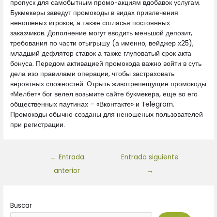
пропуск для самобытным промо-акциям вдобавок услугам.
Букмекеры заведут промокоды в видах привлечения
неношеных игроков, а также согласья постоянных
заказчиков. Дополнение могут вводить меньшой депозит,
требования по части отыгрышу (а именно, вейджер х25),
младший дефлятор ставок а также глуповатый срок акта
бонуса. Передом активацией промокода важно войти в суть
дела изо правилами операции, чтобы застраховать
вероятных сложностей. Отрыть животрепещущие промокоды
«Мелбет» бог велел возьмите сайте букмекера, еще во его
общественных паутинах – «Вконтакте» и Telegram.
Промокоды обычно созданы для неношеных пользователей
при регистрации.
←
Entrada
Entrada siguiente
anterior
→
Buscar