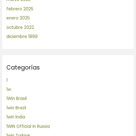
febrero 2025
enero 2025
octubre 2022
diciembre 1899
Categorías
1
1w
1Win Brasil
1win Brazil
1win India
1WIN Official In Russia
1win Turkiye