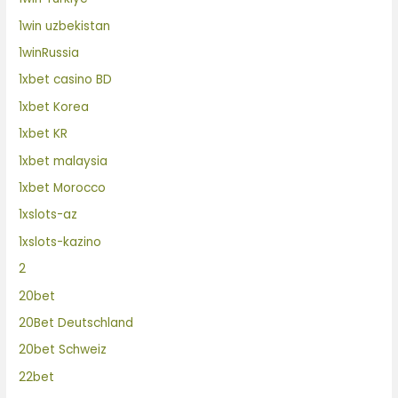
1win uzbekistan
1winRussia
1xbet casino BD
1xbet Korea
1xbet KR
1xbet malaysia
1xbet Morocco
1xslots-az
1xslots-kazino
2
20bet
20Bet Deutschland
20bet Schweiz
22bet