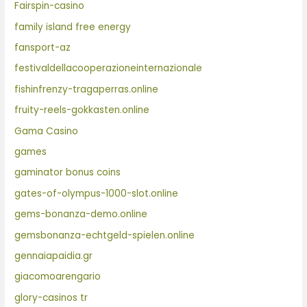
Fairspin-casino
family island free energy
fansport-az
festivaldellacooperazioneinternazionale
fishinfrenzy-tragaperras.online
fruity-reels-gokkasten.online
Gama Casino
games
gaminator bonus coins
gates-of-olympus-1000-slot.online
gems-bonanza-demo.online
gemsbonanza-echtgeld-spielen.online
gennaiapaidia.gr
giacomoarengario
glory-casinos tr