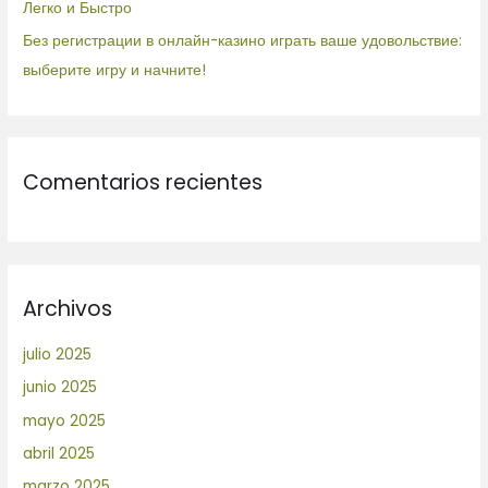
Легко и Быстро
Без регистрации в онлайн-казино играть ваше удовольствие:
выберите игру и начните!
Comentarios recientes
Archivos
julio 2025
junio 2025
mayo 2025
abril 2025
marzo 2025