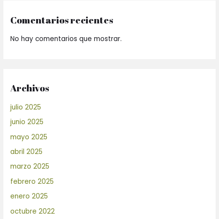
Comentarios recientes
No hay comentarios que mostrar.
Archivos
julio 2025
junio 2025
mayo 2025
abril 2025
marzo 2025
febrero 2025
enero 2025
octubre 2022