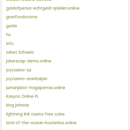
goldofpersia-echtgeld-spielen.online
granfondoroma
guide
hu
info
Ivibet Schweiz
jokerscap-demo.online
joycasino-az
joycasino-azerbaijan
jumanjislot-tragaperras.online
Kasyno Online PL
king johnnie
lightning link casino free coins
lord-of-the-ocean-kostenlos.online