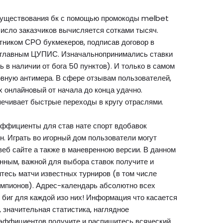
 существования бк с помощью промокоды melbet
исло заказчиков вычисляется сотками тысяч.
стником СРО букмекеров, подписав договор в
ь главным ЦУПИС. Изначальнопринимались ставки
 в наличии от бога 50 пунктов). И только в самом
вную антимера. В сфере отзывам пользователей,
х онлайновый от начала до конца удачно.
ечивает быстрые переходы в кругу отраслями.
эффициенты для став нате спорт вдобавок
. Играть во игорный дом пользователи могут
еб сайте а также в маневренною версии. В данном
нным, важной для выбора ставок получите и
тесь матчи известных турниров (в том числе
емпионов). Адрес-календарь абсолютно всех
биг для каждой изо них! Информация что касается
 значительная статистика, наглядное
эффициентов получите и распишитесь всяческий