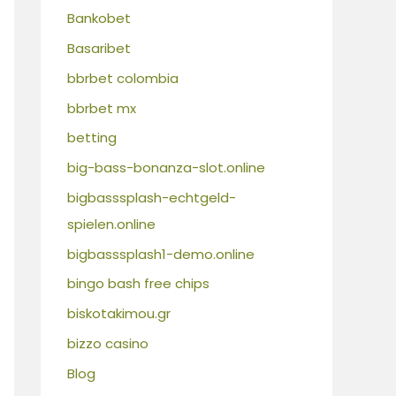
Bankobet
Basaribet
bbrbet colombia
bbrbet mx
betting
big-bass-bonanza-slot.online
bigbasssplash-echtgeld-
spielen.online
bigbasssplash1-demo.online
bingo bash free chips
biskotakimou.gr
bizzo casino
Blog