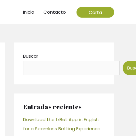
Inicio
Contacto
Carta
Buscar
Bus
Entradas recientes
Download the 1xBet App in English
for a Seamless Betting Experience