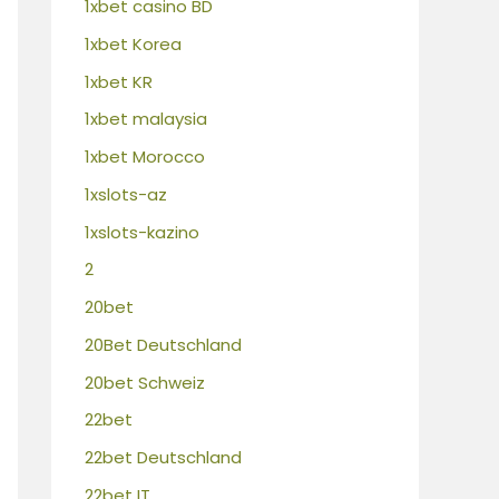
1xbet casino BD
1xbet Korea
1xbet KR
1xbet malaysia
1xbet Morocco
1xslots-az
1xslots-kazino
2
20bet
20Bet Deutschland
20bet Schweiz
22bet
22bet Deutschland
22bet IT