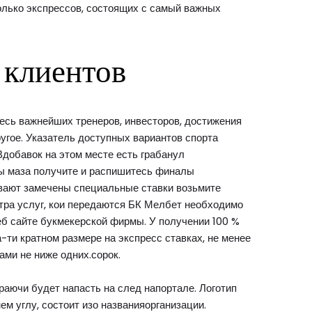
олько экспрессов, состоящих с самый важных
 клиентов
есь важнейших тренеров, инвесторов, достижения
угое. Указатель доступных вариантов спорта
Вдобавок на этом месте есть грабанул
ны маза получите и распишитесь финалы
ывают замечены специальные ставки возьмите
тра услуг, кои передаются БК Мелбет необходимо
б сайте букмекерской фирмы. У получении 100 %
-ти кратном размере на экспресс ставках, не менее
ами не ниже одних.сорок.
раючи будет напасть на след напортале. Логотип
м углу, состоит изо названияорганизации.