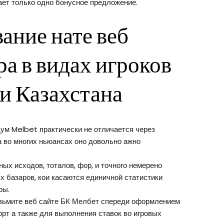
ает только одно бонусное предложение.
ание нате веб
ра в видах игроков
 и Казахстана
дум Melbet практически не отличается через
а во многих ньюансах оно довольно ажно
ых исходов, тоталов, фор, и точного немерено
 базаров, кои касаются единичной статистики
ры.
зьмите веб сайте БК Мелбет спереди оформлением
орт а также для выполнения ставок во игровых