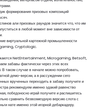
трами.
дик формирования призовых композиций
ысяч.
спинов али призовых раундов значится что, что им
пуститься в любой момент вне зависимости от
и.
ние виртуальной картежной промышленности
ogaming, Cryptologic.
каются NetEntertainment, Microgaming, Betsoft,
раем забавы фактически через этих всех
. В таком случае в начале можно попробовать,
атной демо-версии, а в рассуждении сего
нных врученных переходить в забаву получите и
естра рекомендуем именно эдакий равенство
ая, победоносно играй получите и распишитесь
льно сравнить безвозмездную версию слота с
ньги нате именно этой игорной дебаркадеру.