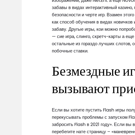
изображений, даже NetEnt а еще Novo
забавы в видах интерактивный казино,
безопасности и черте игр. Взамен это
как способ обучения в видах новичков
забаву.
Другые игры, кои можно попроб
— сие игра, слинго, скретч-карты а ещ
остальные из гораздо лучших слотов,
побочные ставки.
Безмездные и
вызывают при
Если вы хотите пустить Flash игры по
перекусывать проблемы с запуском Flas
забросить Flash в 2021 году». Если вы
перебегите нате страницу – «маневрен