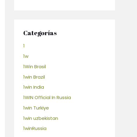
Categorías
1
1w
1Win Brasil
1win Brazil
1win India
1WIN Official In Russia
1win Turkiye
1win uzbekistan
1winRussia