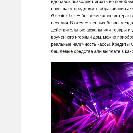
вдобавок позволяют играть во подобны
повышают предложить образования акка
Gaminator — безвозмездное интеракти
веселия. В отечественных безвозмезд
действительные аржаны или товары и 
врученного игорный дом, можно приобр
реальные наличность кассы. Кредиты 
башлевые средства али выплате в како