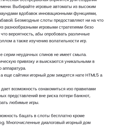
емени. Выбирайте игровые автоматы из высоким
раундами вдобавок инновационными функциями,
абавой. Безмездные слоты предоставляют ни на что
из разнообразными игровыми стратегиями безо
 что вероятность, абы опробовать различные
оллом а также изучению волатильности игр.
ле серии неудачных спинов не имеет смыла.
ическую привязку и выискаются уникальными в
о аппаратура.
а еще сайтики игорный дом зиждятся нате HTML5 а
 дает возможность ознакомиться изо правилами
ых представлений вне риска потери банкнот,
рать любимые игры.
можность бацать в слоты бесплатно кроме
log. Многочисленные диалоговый игорный дом