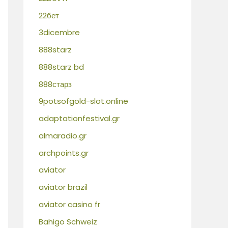
22бет
3dicembre
888starz
888starz bd
888старз
9potsofgold-slot.online
adaptationfestival.gr
almaradio.gr
archpoints.gr
aviator
aviator brazil
aviator casino fr
Bahigo Schweiz