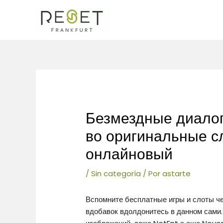
Ir
al
contenido
Navegación
de
entradas
Безмездные диало
во оригинальные 
онлайновый
/
Sin categoría
/ Por
astarte
Вспомните бесплатные игры и слоты ч
вдобавок вдолдонитесь в данном сами