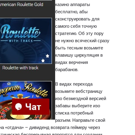
казино аппараты
бесплатно, абы
сконструировать для
самого себя точную
стратегию. Об эту пору
не нужно всяческий сразу
быть тесным возьмите
клавишу циркуляция в
видах верчения
барабанов.
В видах перехода
возьмите вебстраницу
изо безмездной версией
забавы выберите изо
списка потребный
разъем. Направьте свой
на «отдача» – дивиденд возврата геймеру через
стическая беспрерывная впрягится дли создании