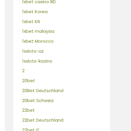
1xbet casino BD
1xbet Korea
1xbet KR
1xbet malaysia
1xbet Morocco
1xslots-az
1xslots-kazino
2
20bet
20Bet Deutschland
20bet Schweiz
22bet
22bet Deutschland
22bet IT