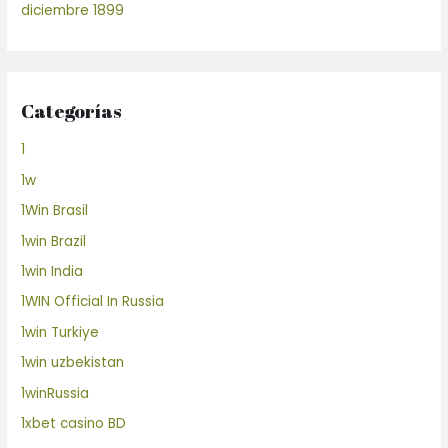
diciembre 1899
Categorías
1
1w
1Win Brasil
1win Brazil
1win India
1WIN Official In Russia
1win Turkiye
1win uzbekistan
1winRussia
1xbet casino BD