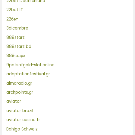
22bet Deutschland
22bet IT
22бет
3dicembre
888starz
888starz bd
888старз
9potsofgold-slot.online
adaptationfestival.gr
almaradio.gr
archpoints.gr
aviator
aviator brazil
aviator casino fr
Bahigo Schweiz