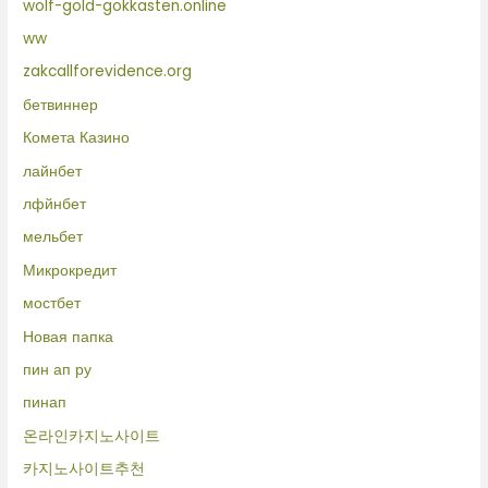
wolf-gold-gokkasten.online
ww
zakcallforevidence.org
бетвиннер
Комета Казино
лайнбет
лфйнбет
мельбет
Микрокредит
мостбет
Новая папка
пин ап ру
пинап
온라인카지노사이트
카지노사이트추천