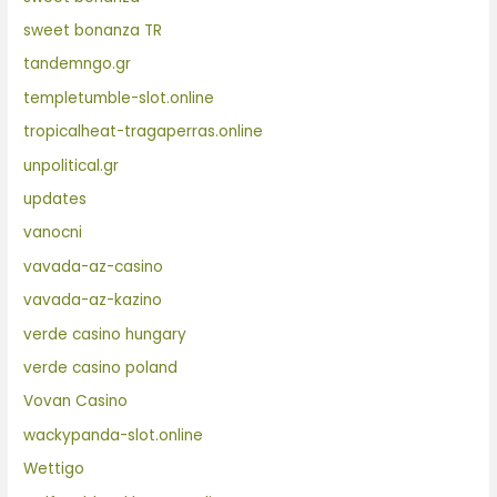
sweet bonanza TR
tandemngo.gr
templetumble-slot.online
tropicalheat-tragaperras.online
unpolitical.gr
updates
vanocni
vavada-az-casino
vavada-az-kazino
verde casino hungary
verde casino poland
Vovan Casino
wackypanda-slot.online
Wettigo