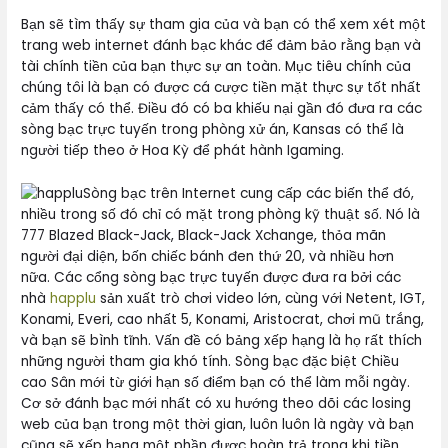
Bạn sẽ tìm thấy sự tham gia của và bạn có thể xem xét một
trang web internet đánh bạc khác để đảm bảo rằng bạn và
tài chính tiền của bạn thực sự an toàn. Mục tiêu chính của
chúng tôi là bạn có được cá cược tiền mặt thực sự tốt nhất
cảm thấy có thể. Điều đó có ba khiếu nại gần đó đưa ra các
sòng bạc trực tuyến trong phòng xử án, Kansas có thể là
người tiếp theo ở Hoa Kỳ để phát hành Igaming.
Sòng bạc trên Internet cung cấp các biến thể đó,
nhiều trong số đó chỉ có mặt trong phòng kỹ thuật số. Nó là
777 Blazed Black-Jack, Black-Jack Xchange, thỏa mãn
người đại diện, bốn chiếc bánh đen thứ 20, và nhiều hơn
nữa. Các cổng sòng bạc trực tuyến được đưa ra bởi các
nhà
happlu
sản xuất trò chơi video lớn, cùng với Netent, IGT,
Konami, Everi, cao nhất 5, Konami, Aristocrat, chơi mũ trắng,
và bạn sẽ bình tĩnh. Vấn đề có bảng xếp hạng là họ rất thích
những người tham gia khó tính. Sòng bạc đặc biệt Chiều
cao Sân mới từ giới hạn số điểm bạn có thể làm mỗi ngày.
Cơ sở đánh bạc mới nhất có xu hướng theo dõi các losing
web của bạn trong một thời gian, luôn luôn là ngày và bạn
cũng sẽ xếp hạng một phần được hoàn trả trong khi tiền