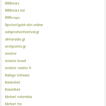
888starz
888starz bd
888старз
9potsofgold-slot.online
adaptationfestival.gr
almaradio.gr
archpoints.gr
aviator
aviator brazil
aviator casino fr
Bahigo Schweiz
Bankobet
Basaribet
bbrbet colombia
bbrbet mx