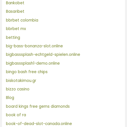
Bankobet
Basaribet
bbrbet colombia
bbrbet mx
betting
big-bass-bonanza-slot.online
bigbasssplash-echtgeld-spielen.online
bigbasssplash1-demo.online
bingo bash free chips
biskotakimou.gr
bizzo casino
Blog
board kings free gems diamonds
book of ra
book-of-dead-slot-canada.online