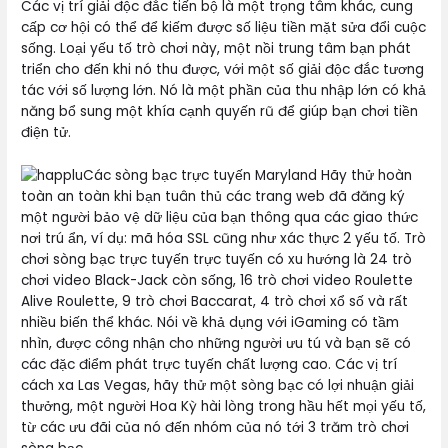
Các vị trí giải độc đắc tiến bộ là một trọng tâm khác, cung
cấp cơ hội có thể để kiếm được số liệu tiền mặt sửa đổi cuộc
sống. Loại yếu tố trò chơi này, một nồi trung tâm bạn phát
triển cho đến khi nó thu được, với một số giải độc đắc tương
tác với số lượng lớn. Nó là một phần của thu nhập lớn có khả
năng bổ sung một khía cạnh quyến rũ để giúp bạn chơi tiền
điện tử.
Các sòng bạc trực tuyến Maryland Hãy thử hoàn
toàn an toàn khi bạn tuân thủ các trang web đã đăng ký
một người bảo vệ dữ liệu của bạn thông qua các giao thức
nơi trú ẩn, ví dụ: mã hóa SSL cũng như xác thực 2 yếu tố. Trò
chơi sòng bạc trực tuyến trực tuyến có xu hướng là 24 trò
chơi video Black-Jack còn sống, 16 trò chơi video Roulette
Alive Roulette, 9 trò chơi Baccarat, 4 trò chơi xổ số và rất
nhiều biến thể khác. Nói về khả dụng với iGaming có tầm
nhìn, được công nhận cho những người ưu tú và bạn sẽ có
các đặc điểm phát trực tuyến chất lượng cao. Các vị trí
cách xa Las Vegas, hãy thử một sòng bạc có lợi nhuận giải
thưởng, một người Hoa Kỳ hài lòng trong hầu hết mọi yếu tố,
từ các ưu đãi của nó đến nhóm của nó tới 3 trăm trò chơi