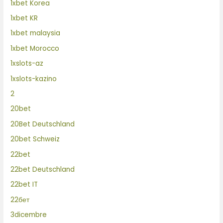
1xbet Korea
1xbet KR
1xbet malaysia
1xbet Morocco
1xslots-az
1xslots-kazino
2
20bet
20Bet Deutschland
20bet Schweiz
22bet
22bet Deutschland
22bet IT
22бет
3dicembre