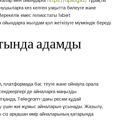
иғалар мен ойындарға
https://apilog.kz/
тұрақты
анушыларға кез келген уақытта билеуге және
ерекелік емес гелиостаты 1xbet
ойындарға жылдам қол жеткізуге мүмкіндік береді.
йтында адамды
 платформада бәс тігуге және ойнауға орала
сенджерлері де айналарға маңызды
йтқанда, Telegram-дағы ресми құдай
у үшін жиі жұмыс айналарын ұсынады. Жазылу,
ы сіз әрқашан өмір айналарының қатарында