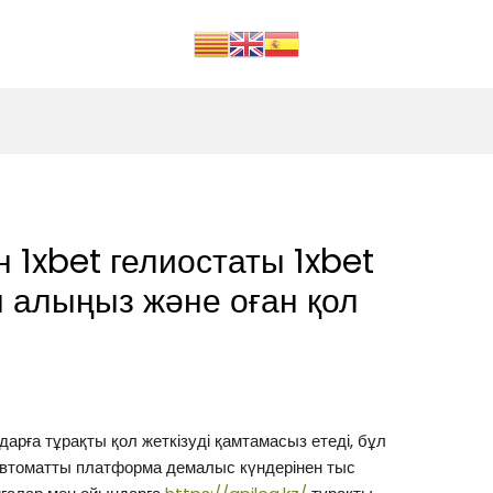
н 1xbet гелиостаты 1xbet
 алыңыз және оған қол
арға тұрақты қол жеткізуді қамтамасыз етеді, бұл
втоматты платформа демалыс күндерінен тыс