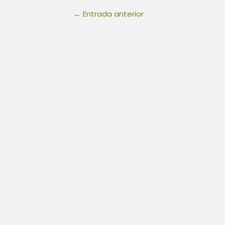
←
Entrada anterior