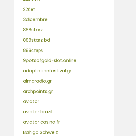
22бет
3dicembre
888starz
888starz bd
888старз
9potsofgold-slot.online
adaptationfestival.gr
almaradio.gr
archpoints.gr
aviator
aviator brazil
aviator casino fr
Bahigo Schweiz