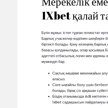
Мерекелік еме
1Xbet қалай т
Бүгін жұмыс істеп тұрған гелиостат ер
Барлық учаскелер өздігінен шеңберге бі
біртекті болады. Қону кезеңінің барл
базасы қолданылады, олар қосымша БК
әдеттегі отбасылық логин мен идеяны 
мүмкіндігі бар.
Сақтық көшірме мекенжайын алу 
аласыз.
Сізге ыңғайлы болу үшін бетбелг
болады, бірақ сіз әрқашан сүйікті
Біздің отанымызда Adli көптеген
1xBet садақшысын пайдалануы к