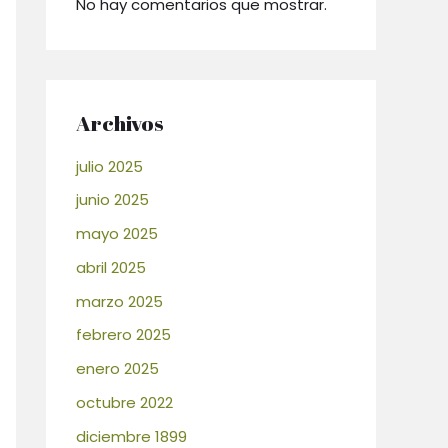
No hay comentarios que mostrar.
Archivos
julio 2025
junio 2025
mayo 2025
abril 2025
marzo 2025
febrero 2025
enero 2025
octubre 2022
diciembre 1899