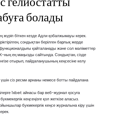
с гелиостатты
абуға болады
тең жүріп біткен кезде Адли қобалжымауы керек.
ріктірілген, сондықтан берілген барлық жерде
ық функционалдығы қайталанады және сол мәліметтер
-ның ең маңызды сайтында. Сондықтан, сізде
енгізе отырып, пайдаланушының кеңсесіне келу
үшін сіз ресми арнаны немесе ботты пайдалана
ілерге 1xbet айнасы бар веб-журнал қосуға
 букмекерлік кеңсеңізге қол жеткізе аласыз.
 ойыншылар букмекерлік кеңсе журналына кіру үшін
ерек.