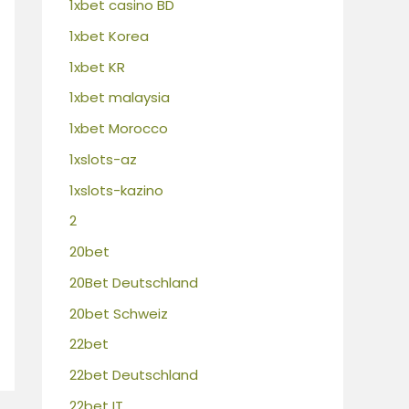
1xbet casino BD
1xbet Korea
1xbet KR
1xbet malaysia
1xbet Morocco
1xslots-az
1xslots-kazino
2
20bet
20Bet Deutschland
20bet Schweiz
22bet
22bet Deutschland
22bet IT