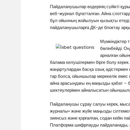
Пайдаланушылар өздерінің сүйікті құры
веб-журнал бұғатталған. Айна слоттарды
бұл ойынның жойылуын қызықты етеді.
пайдаланушыларға ДК-де блоктау арқыл
Мүмкіндіктер 
бөлінбейді. О
арналған ойын
балама келушілермен бірге болу керек.
жаңартулардан басқа озық әдістермен к
тар болса, ойыншылар мерекелік емес 
айна арасындағы ең маңызды қабат – бл
шектеулерімен айналысатын ойыншылар
Пайдаланушы сұрау салуы керек, мыса
журналы» және жүйе маңызды сілтемеле
зиянсыз және қорғалған, содан кейін 
Платформа шифрлауды пайдаланады, 