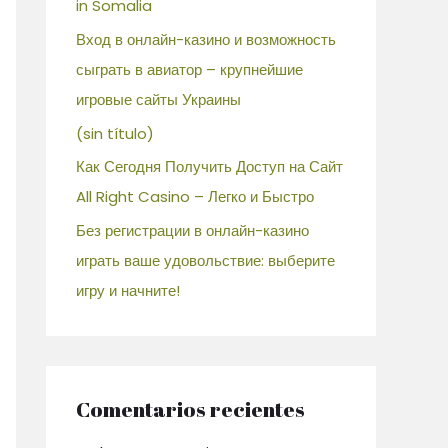
in Somalia
Вход в онлайн-казино и возможность
сыграть в авиатор – крупнейшие
игровые сайты Украины
(sin título)
Как Сегодня Получить Доступ на Сайт
All Right Casino – Легко и Быстро
Без регистрации в онлайн-казино
играть ваше удовольствие: выберите
игру и начните!
Comentarios recientes