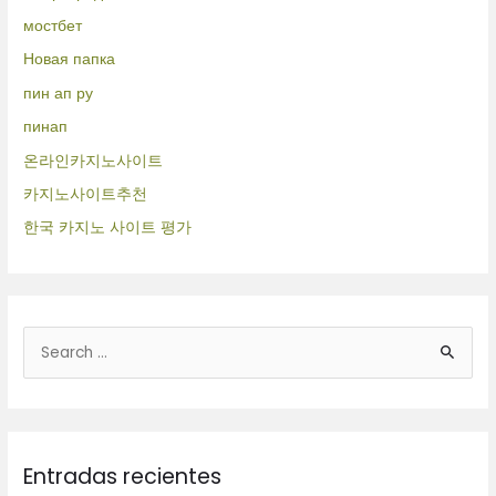
мостбет
Новая папка
пин ап ру
пинап
온라인카지노사이트
카지노사이트추천
한국 카지노 사이트 평가
B
u
s
c
Entradas recientes
a