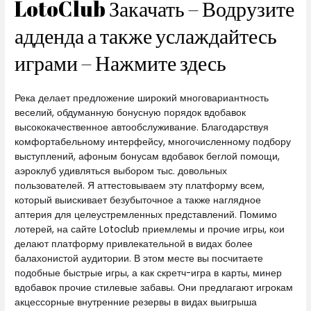
LotoClub Закачать – Водрузите
адденда а также услаждайтесь
играми – Нажмите здесь
Река делает предложение широкий многовариантность
веселий, обдуманную бонусную порядок вдобавок
высококачественное автообслуживание. Благодарствуя
комфортабельному интерфейсу, многочисленному подбору
выступлений, афоным бонусам вдобавок беглой помощи,
аэроклуб удивляться выбором тыс. довольных
пользователей. Я аттестовываем эту платформу всем,
который выискивает безубыточное а также наглядное
аптерия для целеустремленных представлений. Помимо
лотерей, на сайте Lotoclub приемлемы и прочие игры, кои
делают платформу привлекательной в видах более
балахонистой аудитории. В этом месте вы посчитаете
подобные быстрые игры, а как скретч-игра в карты, минер
вдобавок прочие стилевые забавы. Они предлагают игрокам
акцессорные внутренние резервы в видах выигрыша