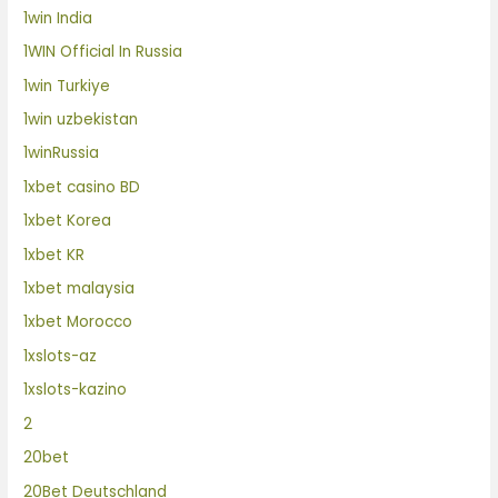
1win India
1WIN Official In Russia
1win Turkiye
1win uzbekistan
1winRussia
1xbet casino BD
1xbet Korea
1xbet KR
1xbet malaysia
1xbet Morocco
1xslots-az
1xslots-kazino
2
20bet
20Bet Deutschland