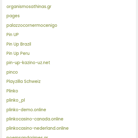
organismosathinas.gr
pages
palazzocornermocenigo
Pin UP
Pin Up Brazil
Pin Up Peru
pin-up-kazino-uz.net
pinco
Playzilla Schweiz
Plinko
plinko_pl
plinko-demo.online
plinkocasino-canada.online
plinkocasino-nederland.online
poemsandcrimes.gr