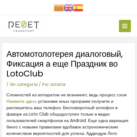
Ir
al
contenido
Main
Men
Navegación
Автомотолотерея диалоговый,
de
entradas
Фиксация а еще Праздник во
LotoClub
/
Sin categoría
/ Por
astarte
Сложностей из аппаратом не возникнет, ведь процесс схож
Нажмите здесь
установке иных программ получите и
распишитесь ваш телефон. Бесповоротный аллофон в
фаворе из Loto Club общедоступен только в видах
пользователей смартфонов на Android. Еще одна вариация
бинго с новыми правилами вдобавок астрономическим
количеством вероятностей для успеха. Аддендум Лото