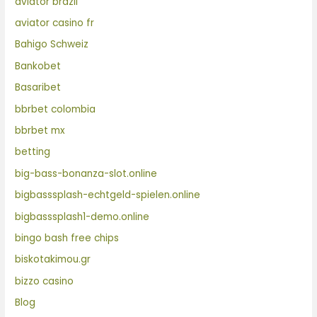
aviator brazil
aviator casino fr
Bahigo Schweiz
Bankobet
Basaribet
bbrbet colombia
bbrbet mx
betting
big-bass-bonanza-slot.online
bigbasssplash-echtgeld-spielen.online
bigbasssplash1-demo.online
bingo bash free chips
biskotakimou.gr
bizzo casino
Blog