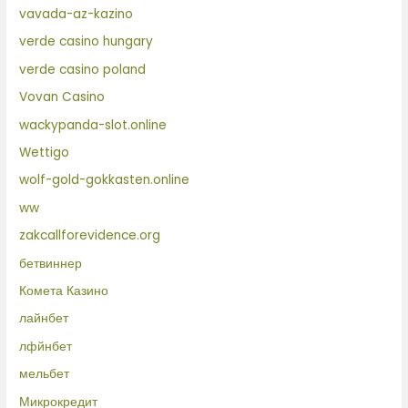
vavada-az-kazino
verde casino hungary
verde casino poland
Vovan Casino
wackypanda-slot.online
Wettigo
wolf-gold-gokkasten.online
ww
zakcallforevidence.org
бетвиннер
Комета Казино
лайнбет
лфйнбет
мельбет
Микрокредит