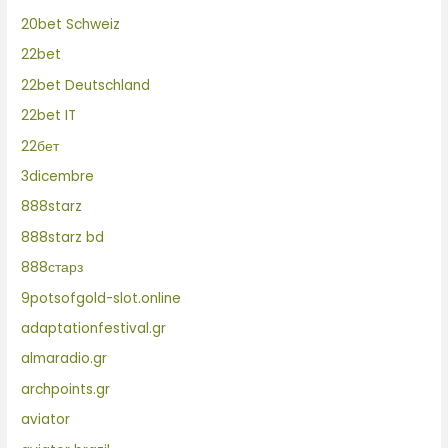
20bet Schweiz
22bet
22bet Deutschland
22bet IT
22бет
3dicembre
888starz
888starz bd
888старз
9potsofgold-slot.online
adaptationfestival.gr
almaradio.gr
archpoints.gr
aviator