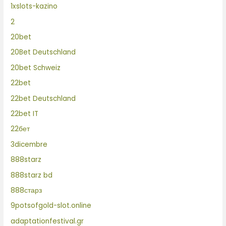
1xslots-kazino
2
20bet
20Bet Deutschland
20bet Schweiz
22bet
22bet Deutschland
22bet IT
22бет
3dicembre
888starz
888starz bd
888старз
9potsofgold-slot.online
adaptationfestival.gr