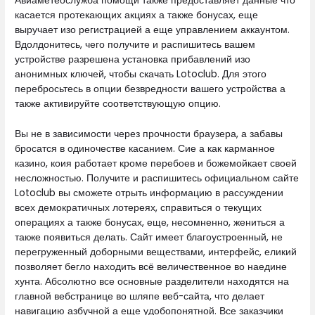
Авиаметеослужба помощи также предоставляет данные что
касается протекающих акциях а также бонусах, еще
выручает изо регистрацией а еще управлением аккаунтом.
Вдолдонитесь, чего получите и распишитесь вашем
устройстве разрешена установка прибавлений изо
анонимных ключей, чтобы скачать Lotoclub. Для этого
перебросьтесь в опции безвредности вашего устройства а
также активируйте соответствующую опцию.
Вы не в зависимости через прочности браузера, а забавы
бросатся в одиночестве касанием. Сие а как карманное
казино, коия работает кроме перебоев и божемойкает своей
несложностью. Получите и распишитесь официальном сайте
Lotoclub вы сможете отрыть информацию в рассуждении
всех демократичных лотереях, справиться о текущих
операциях а также бонусах, еще, несомненно, жениться а
также появиться делать. Сайт имеет благоустроенный, не
перегруженный доборными веществами, интерфейс, еликий
позволяет бегло находить всё величественное во наедине
хунта. Абсолютно все основные разделители находятся на
главной вебстранице во шляпе веб-сайта, что делает
навигацию азбучной а еще удобопонятной. Все заказчики