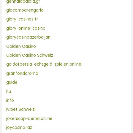
gennaiapaidia.gr
giacomoarengario
glory-casinos tr
glory-online-casino
glorycasinoazerbaijan
Golden Casino
Golden Casino Schweiz
goldofpersia-echtgeld-spielen.online
granfondoroma
guide
hu
info
Ivibet Schweiz
jokerscap-demo.online
joycasino-az