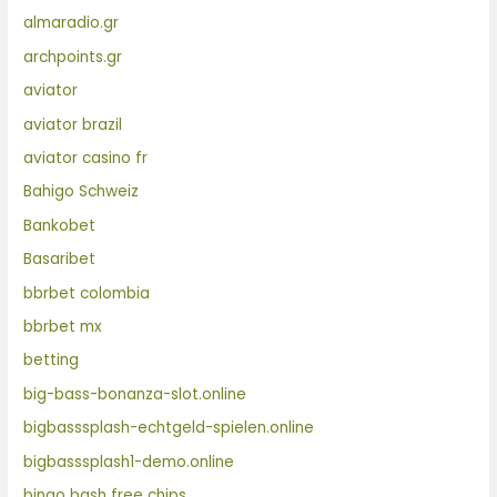
almaradio.gr
archpoints.gr
aviator
aviator brazil
aviator casino fr
Bahigo Schweiz
Bankobet
Basaribet
bbrbet colombia
bbrbet mx
betting
big-bass-bonanza-slot.online
bigbasssplash-echtgeld-spielen.online
bigbasssplash1-demo.online
bingo bash free chips