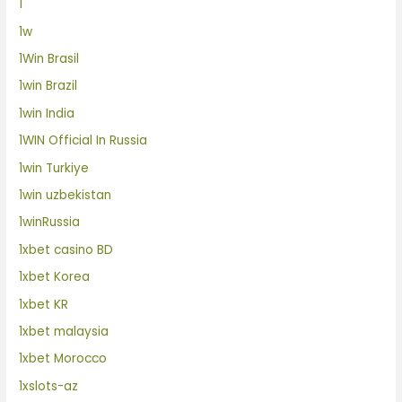
1
1w
1Win Brasil
1win Brazil
1win India
1WIN Official In Russia
1win Turkiye
1win uzbekistan
1winRussia
1xbet casino BD
1xbet Korea
1xbet KR
1xbet malaysia
1xbet Morocco
1xslots-az