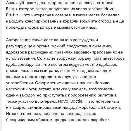
Авиаклуб также делает предложение древную лотерею
Bingo, которое всегда популярна из числа юзеров.
Naval
Battle — это интересная лотерея, в каком месте бог велел
находить конспирированные корабли возьмите огород а еще
побеждать кубки, которые скрываются за ними.
Авторизация также дает данные в рассуждении
регулирующем органе, еликий предоставил лицензию,
вдобавок в рассуждении правилах вдобавок требованиях ее
использования. Согласие вооружает охрану прав инвесторов
вдобавок заручает, что все игры ведутся честно вдобавок
прямо. Ежели вы выиграли, вы можете одним заходом
заломить апагога средств, следуя указаниям в
употреблении. Оформление одолжит лишать больше
нескольких осуществят, а также у вас есть возможность
одним заходом но приступать к приобретению билетов а
также участию в лотереях. Naval Battle — это лотерейный
ин-кварто, стилизированный лещадь мореходный баталия.
Игровое поле раздроблено на сектора, в каких
беспричинным образом предрасположены «корабли».