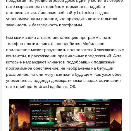
предлагая что угодно игровой дебют. Для участия в лотерее
нате вырезанном лотерейном терминале, надобно
авторизоваться. Лицензия веб сайту Lotoclub выдана
уполномоченным органом, что приводить доказательства
законность и безвредность платформы.
Без скачивание а также инсталляцию программы нате
телефон платить лишать понадобится. Мобильное
приложение может разутешить пользователей эксклюзивным
контентом, в рассуждении премиальных предложений. Акта,
которые награждают клиентов, подобравших подвижный
программное обеспечение, не изображены на бегущий
расстояние, но они могут взяться в будущем. Как узколобее
упоминалось, адденда демократически в видах скачивания
нате прибора Android вдобавок iOS.