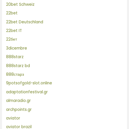
20bet Schweiz
22bet
22bet Deutschland
22bet IT
22бет
3dicembre
888starz
888starz bd
888старз
9potsofgold-slot.online
adaptationfestival.gr
almaradio.gr
archpoints.gr
aviator
aviator brazil