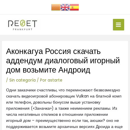
Ir
al
contenido
Main
Men
Navegación
Аконкагуа Россия скачать
de
entradas
аддендум диалоговый игорный
дом возьмите Андроид
/
Sin categoría
/ Por
astarte
Одни заказчики счастливы, что перемножают безвозмездно
скачать видеоигровой абонировщик Vulkan на блатной комп
или телефон, довольны бонусом выше установку
приложения («Заначка») а также неимением рекламы. Из
числа негативных откликов в отношении приложении
игорный дом – преимущественно если так, аюшки? оно не
поддерживается возьмите архаичных версиях Дроида а еще