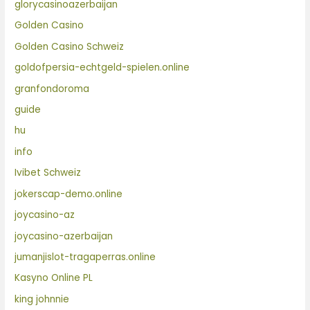
glorycasinoazerbaijan
Golden Casino
Golden Casino Schweiz
goldofpersia-echtgeld-spielen.online
granfondoroma
guide
hu
info
Ivibet Schweiz
jokerscap-demo.online
joycasino-az
joycasino-azerbaijan
jumanjislot-tragaperras.online
Kasyno Online PL
king johnnie