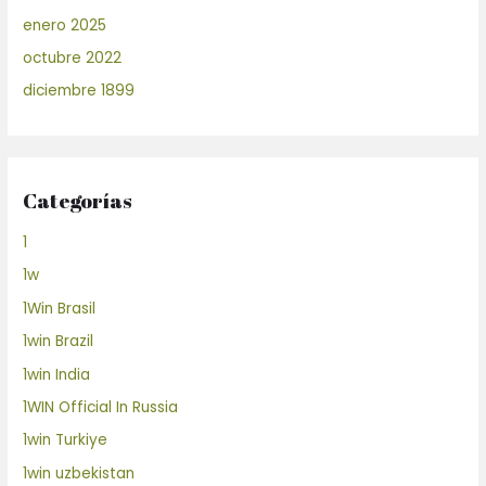
enero 2025
octubre 2022
diciembre 1899
Categorías
1
1w
1Win Brasil
1win Brazil
1win India
1WIN Official In Russia
1win Turkiye
1win uzbekistan