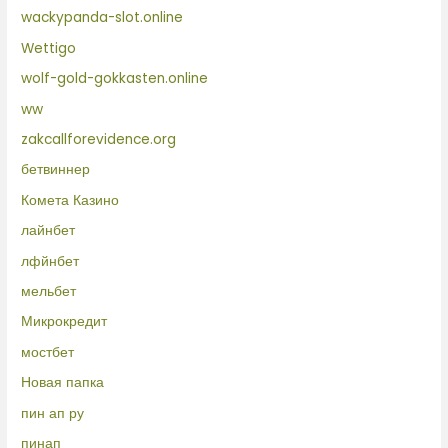
wackypanda-slot.online
Wettigo
wolf-gold-gokkasten.online
ww
zakcallforevidence.org
бетвиннер
Комета Казино
лайнбет
лфйнбет
мельбет
Микрокредит
мостбет
Новая папка
пин ап ру
пинап