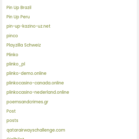
Pin Up Brazil
Pin Up Peru
pin-up-kazino-uz.net
pinco
Playzilla Schweiz
Plinko
plinko_pl
plinko-demo.online
plinkocasino-canada.online
plinkocasino-nederland.online
poemsandcrimes.gr
Post
posts
qatarairwayschallenge.com