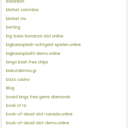
Basaribet
bbrbet colombia
bbrbet mx
betting
big-bass-bonanza-slot.online
bigbasssplash-echtgeld-spielen.online
bigbasssplash1-demo.online
bingo bash free chips
biskotakimou.gr
bizzo casino
Blog
board kings free gems diamonds
book of ra
book-of-dead-slot-canada.online
book-of-dead-slot-demo.online