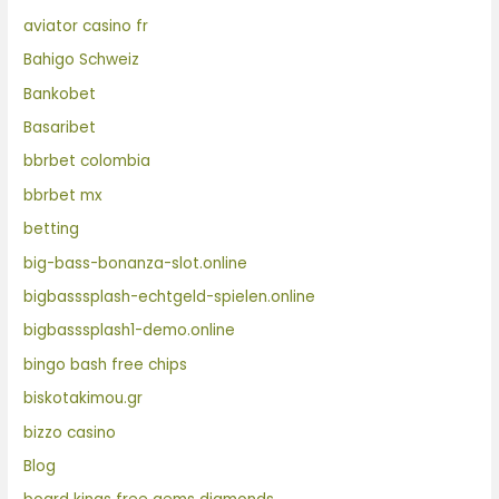
aviator casino fr
Bahigo Schweiz
Bankobet
Basaribet
bbrbet colombia
bbrbet mx
betting
big-bass-bonanza-slot.online
bigbasssplash-echtgeld-spielen.online
bigbasssplash1-demo.online
bingo bash free chips
biskotakimou.gr
bizzo casino
Blog