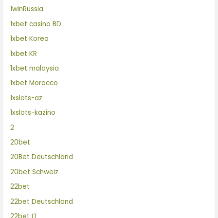
1winRussia
1xbet casino BD
1xbet Korea
1xbet KR
1xbet malaysia
1xbet Morocco
1xslots-az
1xslots-kazino
2
20bet
20Bet Deutschland
20bet Schweiz
22bet
22bet Deutschland
22bet IT