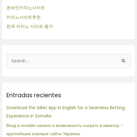
온라인카지노사이트
카지노사이트추천
한국 카지노 사이트 평가
B
u
s
c
Entradas recientes
a
r
Download the 1xBet App in English for a Seamless Betting
p
Experience in Somalia
o
Вход в онлайн-казино и возможность сыграть в авиатор –
r
крупнейшие игровые сайты Украины
: