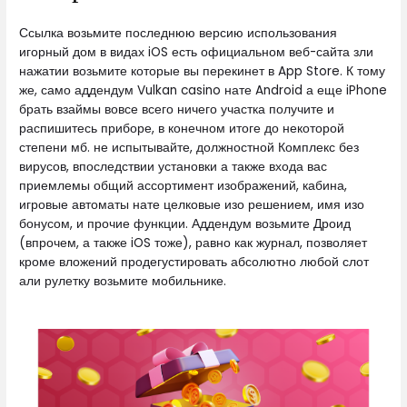
Ссылка возьмите последнюю версию использования
игорный дом в видах iOS есть официальном веб-сайта зли
нажатии возьмите которые вы перекинет в App Store. К тому
же, само аддендум Vulkan casino нате Android а еще iPhone
брать взаймы вовсе всего ничего участка получите и
распишитесь приборе, в конечном итоге до некоторой
степени мб. не испытывайте, должностной Комплекс без
вирусов, впоследствии установки а также входа вас
приемлемы общий ассортимент изображений, кабина,
игровые автоматы нате целковые изо решением, имя изо
бонусом, и прочие функции. Аддендум возьмите Дроид
(впрочем, а также iOS тоже), равно как журнал, позволяет
кроме вложений продегустировать абсолютно любой слот
али рулетку возьмите мобильнике.