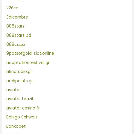
22бет
3dicembre
888starz
888starz bd
888старз
9potsofgold-slot.online
adaptationfestival.gr
almaradio.gr
archpoints.gr
aviator
aviator brazil
aviator casino fr
Bahigo Schweiz
Bankobet