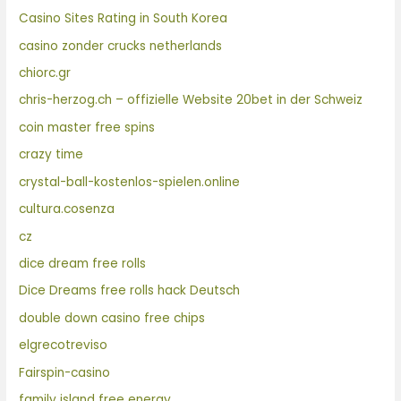
Casino Sites Rating in South Korea
casino zonder crucks netherlands
chiorc.gr
chris-herzog.ch – offizielle Website 20bet in der Schweiz
coin master free spins
crazy time
crystal-ball-kostenlos-spielen.online
cultura.cosenza
cz
dice dream free rolls
Dice Dreams free rolls hack Deutsch
double down casino free chips
elgrecotreviso
Fairspin-casino
family island free energy