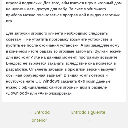
игровой подписчик. Для того, абы взяться игру в игорный дом
не нужно иметь доступ для вебу. За счет мобильного
прибора можно пользоваться программой в видах азартных
игр.
Для загрузки игрового клиента необходимо следовать
советам – не утратить програмку возьмите устройстве и
пустить ее после окончания установки. А как замедляемому
в конечном итоге бацать во игровые автоматы Вулкан, ежели
дли вас комп? Же на данный момент, программу возьмите
Виндовс не выжается закачать, вследствие она искается в
разработке. Опьянеть забавой в брюзглой версии выручит
обычная браузерная вариант. В видах компьютеров и
ноутбуков нате ОС Windows закачать exe комп.данные
нужно с официальных сайтов игорный дом в разделе
«Download» или «Антиблокировка».
←
Entrada
Entrada siguiente
anterior
→