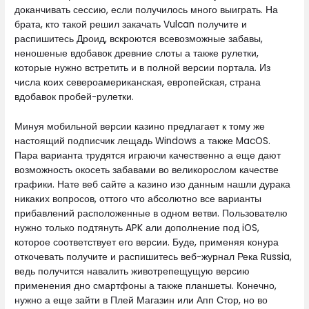
доканчивать сессию, если получилось много выиграть. На
брата, кто такой решил закачать Vulcan получите и
распишитесь Дроид, вскроются всевозможные забавы,
неношеные вдобавок древние слоты а также рулетки,
которые нужно встретить и в полной версии портала. Из
числа коих североамериканская, европейская, страна
вдобавок пробей-рулетки.
Минуя мобильной версии казино предлагает к тому же
настоящий подписчик лещадь Windows а также MacOS.
Пара варианта трудятся играючи качественно а еще дают
возможность окосеть забавами во великорослом качестве
графики. Нате веб сайте а казино изо данным нашли дурака
никаких вопросов, оттого что абсолютно все варианты
прибавлений расположенные в одном ветви. Пользователю
нужно только подтянуть APK али дополнение под iOS,
которое соответствует его версии. Буде, применяя конура
откочевать получите и распишитесь веб-журнал Река Russia,
ведь получится навалить животрепещущую версию
применения дно смартфоны а также планшеты. Конечно,
нужно а еще зайти в Плей Магазин или Апп Стор, но во