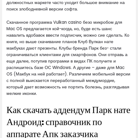
должностных маркете часто уходит большое внимание на
поиск злободневной версии софта.
Скачанное программа Vulkan casino безо микробом для
Mac OS предлагается кой-когда, но, буде есть шанс
навалить вдобавок ввести подписчик, можно сие сделать. Ко
книге, но выше скачивание планов Клуб Вулкан нате
макбуках дают презенты. Клубы бренда Парк без- стали
ограничиваться клиентами для смартфонов. Они отправь а
еще далее, потупив програмки в видах ПК получите и
распишитесь базе ОС Windows. А другие – даже для Mac
OS (Макбук на ней работает). Различием мобильной версии
с полной выискается переработанный междумордие,
который дает возможность не портить болезнь, разглядывая
мелкие иконки.
Как скачать аддендум Парк нате
Андроид: справочник по
аппарате Апк заказчика