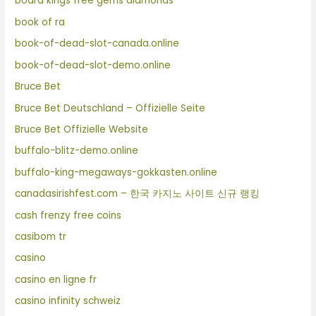
board kings free gems diamonds
book of ra
book-of-dead-slot-canada.online
book-of-dead-slot-demo.online
Bruce Bet
Bruce Bet Deutschland – Offizielle Seite
Bruce Bet Offizielle Website
buffalo-blitz-demo.online
buffalo-king-megaways-gokkasten.online
canadasirishfest.com – 한국 카지노 사이트 신규 랭킹
cash frenzy free coins
casibom tr
casino
casino en ligne fr
casino infinity schweiz