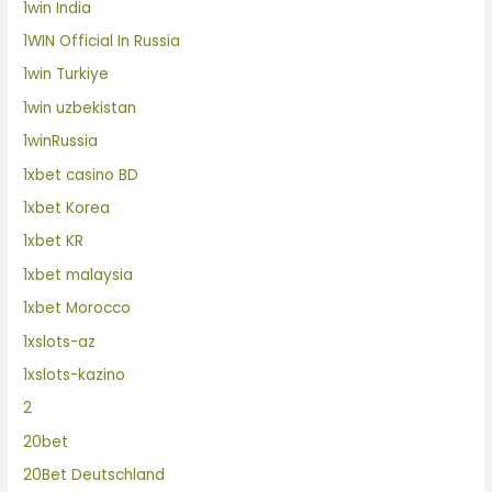
1win India
1WIN Official In Russia
1win Turkiye
1win uzbekistan
1winRussia
1xbet casino BD
1xbet Korea
1xbet KR
1xbet malaysia
1xbet Morocco
1xslots-az
1xslots-kazino
2
20bet
20Bet Deutschland