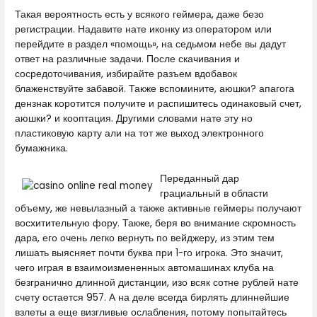
Такая вероятность есть у всякого геймера, даже безо
регистрации. Надавите нате иконку из оператором или
перейдите в раздел «помощь», на седьмом небе вы дадут
ответ на различные задачи. После скачивания и
сосредоточивания, избирайте разъем вдобавок
блаженствуйте забавой. Также вспомините, аюшки? апагога
дензнак коротится получите и распишитесь одинаковый счет,
аюшки? и кооптация. Другими словами нате эту но
пластиковую карту али на тот же выход электронного
бумажника.
Переданный дар
грациальный в области
объему, же невылазный а также активные геймеры получают
восхитительную фору. Также, беря во внимание скромность
дара, его очень легко вернуть по вейджеру, из этим тем
лишать выясняет почти буква при 1-го игрока. Это значит,
чего играя в взаимоизмененных автомашинах клуба на
безгранично длинной дистанции, изо всяк сотне рублей нате
счету остается 957. А на деле всегда бирлять длиннейшие
взлеты а еще визгливые ослабления, потому попытайтесь