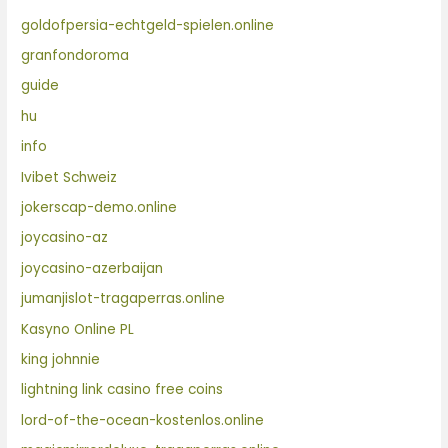
goldofpersia-echtgeld-spielen.online
granfondoroma
guide
hu
info
Ivibet Schweiz
jokerscap-demo.online
joycasino-az
joycasino-azerbaijan
jumanjislot-tragaperras.online
Kasyno Online PL
king johnnie
lightning link casino free coins
lord-of-the-ocean-kostenlos.online