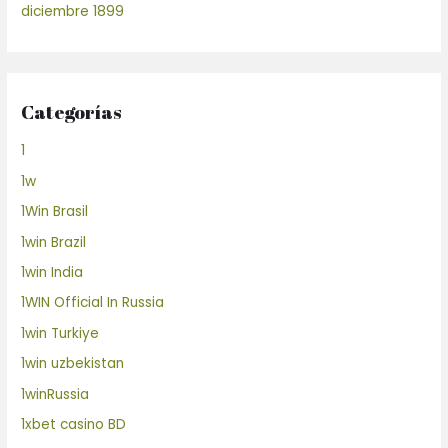
diciembre 1899
Categorías
1
1w
1Win Brasil
1win Brazil
1win India
1WIN Official In Russia
1win Turkiye
1win uzbekistan
1winRussia
1xbet casino BD