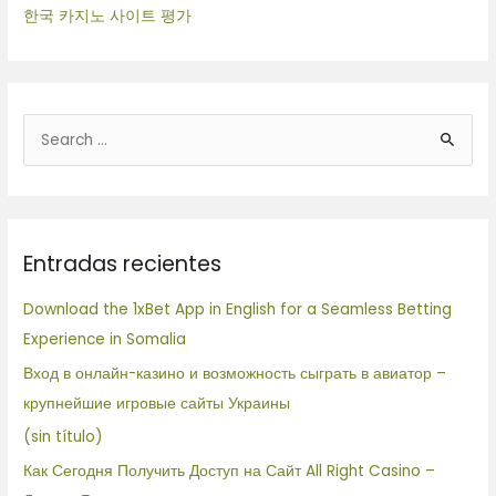
한국 카지노 사이트 평가
B
u
s
c
Entradas recientes
a
r
Download the 1xBet App in English for a Seamless Betting
p
Experience in Somalia
o
Вход в онлайн-казино и возможность сыграть в авиатор –
r
крупнейшие игровые сайты Украины
:
(sin título)
Как Сегодня Получить Доступ на Сайт All Right Casino –