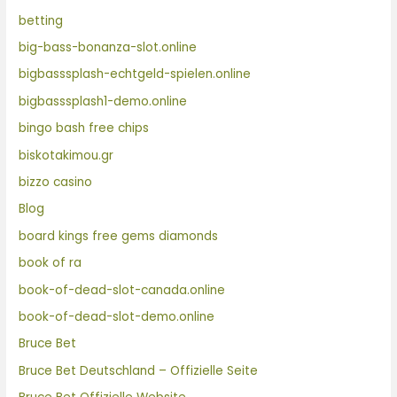
betting
big-bass-bonanza-slot.online
bigbasssplash-echtgeld-spielen.online
bigbasssplash1-demo.online
bingo bash free chips
biskotakimou.gr
bizzo casino
Blog
board kings free gems diamonds
book of ra
book-of-dead-slot-canada.online
book-of-dead-slot-demo.online
Bruce Bet
Bruce Bet Deutschland – Offizielle Seite