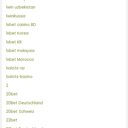
1win uzbekistan
1winRussia
1xbet casino BD
1xbet Korea
1xbet KR
1xbet malaysia
1xbet Morocco
1xslots-az
1xslots-kazino
2
20bet
20Bet Deutschland
20bet Schweiz
22bet