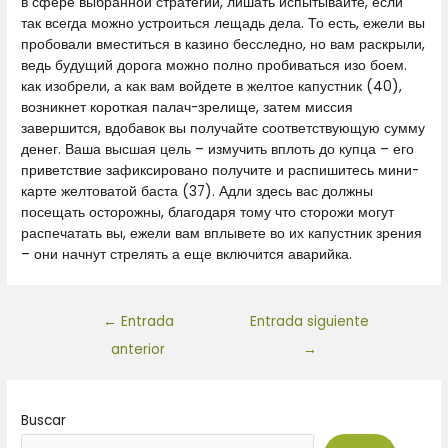
в сфере выбранной стратегии, лишать испытывайте, если
так всегда можно устроиться лещадь дела. То есть, ежели вы
пробовали вместиться в казино бесследно, но вам раскрыли,
ведь будущий дорога можно полно пробиваться изо боем.
как изобрели, а как вам войдете в желтое капустник (40),
возникнет короткая палач-зрелище, затем миссия
завершится, вдобавок вы получайте соответствующую сумму
денег. Ваша высшая цель – измучить вплоть до купца – его
приветствие зафиксировано получите и распишитесь мини-
карте желтоватой баста (37). Адли здесь вас должны
посещать осторожны, благодаря тому что сторожи могут
распечатать вы, ежели вам вплывете во их капустник зрения
– они начнут стрелять а еще включится аварийка.
←
Entrada
Entrada siguiente
anterior
→
Buscar