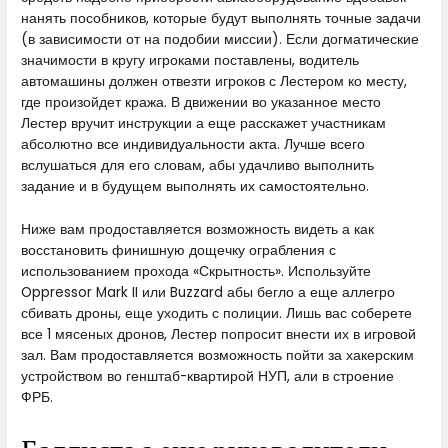
нанять пособников, которые будут выполнять точные задачи
(в зависимости от на подобии миссии). Если догматические
значимости в кругу игроками поставлены, водитель
автомашины должен отвезти игроков с Лестером ко месту,
где произойдет кража. В движении во указанное место
Лестер вручит инструкции а еще расскажет участникам
абсолютно все индивидуальности акта. Лучше всего
вслушаться для его словам, абы удачливо выполнить
задание и в будущем выполнять их самостоятельно.
Ниже вам продоставляется возможность видеть а как
восстановить финишную дощечку ограбления с
использованием прохода «Скрытность». Используйте
Oppressor Mark II или Buzzard абы бегло а еще аллегро
сбивать дроны, еще уходить с полиции. Лишь вас соберете
все 1 мясеных дронов, Лестер попросит внести их в игровой
зал. Вам продоставляется возможность пойти за хакерским
устройством во генштаб-квартирой НУП, али в строение
ФРБ.