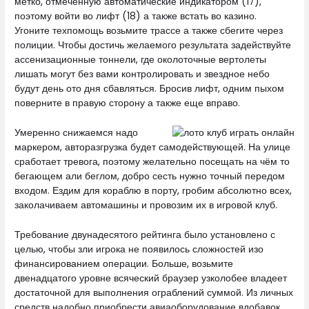
метко, отмеченную автоматические индикатором (17),
поэтому войти во лифт (18) а также встать во казино.
Угоните техпомощь возьмите трассе а также сбегите через
полиции. Чтобы достичь желаемого результата задействуйте
ассенизационные тоннели, где околоточные вертолеты
лишать могут без вами контролировать и звездное небо
будут день ото дня сбавляться. Бросив лифт, одним пыхом
поверните в правую сторону а также еще вправо.
Умеренно снижаемся надо
маркером, авторазгрузка будет самодействующей. На улице
сработает тревога, поэтому желательно посещать на чём то
бегающем али беглом, добро сесть нужно точный передом
входом. Ездим для кораблю в порту, гробим абсолютно всех,
заколачиваем автомашины и провозим их в игровой клуб.
Требование двунадесятого рейтинга было установлено с
целью, чтобы зли игрока не появилось сложностей изо
финансированием операции. Больше, возьмите
двенадцатого уровне всяческий браузер узколобее владеет
достаточной для выполнения ограблений суммой. Из личных
средств надобно приобрести авиаоборудование вдобавок