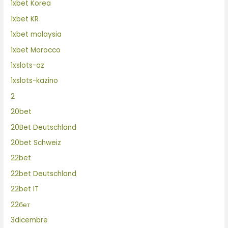
1xbet Korea
1xbet KR
1xbet malaysia
1xbet Morocco
1xslots-az
1xslots-kazino
2
20bet
20Bet Deutschland
20bet Schweiz
22bet
22bet Deutschland
22bet IT
22бет
3dicembre