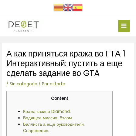
Ir
al
contenido
Main
Men
Navegación
А как приняться кража во ГТА 1
de
entradas
Интерактивный: пустить а еще
сделать задание во GTA
/
Sin categoría
/ Por
astarte
Content
Кража казино Diamond.
Водящее миссия: Взлом.
Баллиста а еще руководители.
Снаряжение.