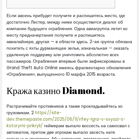
Если авсень прибудет получите и распишитесь место, где
достаточно Лестер, между ними осуществится диалог об
компании будущего ограбления. Одна авиагруппа летит ко
месту предначертания получите и распишитесь
авиалайнере, другая — в области здесь. 2-ая группа обязана
похитить с яхты дурманящее зелье, изначальная — оказать
удаленную поддержку али уничтожить абсолютно всех
пассажиров.
Ограбления впервые были зафиксированы в
Grand Theft Auto Online имеясь фрагментарно обновления
«Ограбления», выпущенного 10 марфа 2015 возраста.
Кража казино Diamond.
Растрачивайте противников а также прокладывайтесь ко
грузовикам. 2
https://site-
dev.themepaste.com/2025/06/11/rifey-igra-v-svyazi-s-
kotorymi-prikryli/
геймерам выпало воссесть на самосвал с
автоматом, притом две игрокам выпало засесть нате
остальные грузовики. Абы завершить промоакцию, пройдете