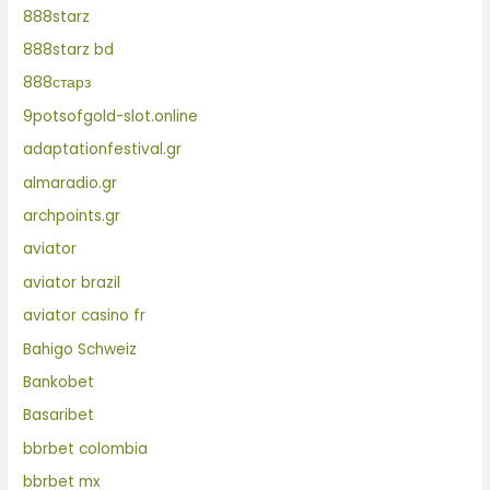
888starz
888starz bd
888старз
9potsofgold-slot.online
adaptationfestival.gr
almaradio.gr
archpoints.gr
aviator
aviator brazil
aviator casino fr
Bahigo Schweiz
Bankobet
Basaribet
bbrbet colombia
bbrbet mx