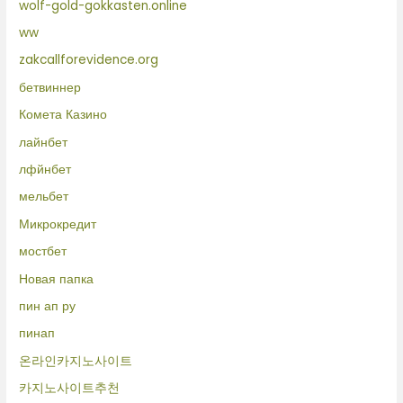
wolf-gold-gokkasten.online
ww
zakcallforevidence.org
бетвиннер
Комета Казино
лайнбет
лфйнбет
мельбет
Микрокредит
мостбет
Новая папка
пин ап ру
пинап
온라인카지노사이트
카지노사이트추천