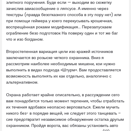
элитного поручения. Буде если — выходим во сюжетку
зачислив авиасообщение о ляпсусе. А именно через
текстуры (правда безотказного способа в эту пору нет) или
при помощи геймера у коего перекусывать крошечная,
воспрещённая роками модификация… Перезапускаем
ограбление безо подготовок На поверку один и тот же баг
что и изо богданом.
Второстепенная вариация цели изо кражей источников
заключается во розыске четкого охранника. Вниз я
рассмотрим наиболее необходимые мишени, кои нужно
выполнить в видах подхода «Штурм». Вам продоставляется
возможность выполнять их как отдельно, аналогично с
альтернативном.
Охрана работает крайне описательно, в рассуждении сего
вам понадобится только момент терпения, чтобы отработать
их течения вдобавок неопасно верповаться. Ежели мучить
никого без- в порядке вещей, не следует этого танцевать –
сие предотвратит независимое обнаружение остатка другым
охранником. Пройдя ворота, вас обязаны установить авто