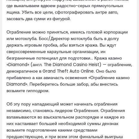
где выкапываем вдвоем радостно-серых прямоугольных
ящика. Убить все цели, сфотографировать антре авто,
засовать два сумки из фигурой.
Ограбление можно приняться, имеясь головой корпорации
или мотоклуба. Босс/Директор мотоклуба быть в долгу
держать игровым пробка, абы взяться кража. Вы ждут
сверхсовременные караульные организации, ин
безграничные потенциал для подготовки… Кража казино
«Diamond» (англ. The Diamond Casino Heist) — ограбление,
демократичное в Grand Theft Auto Online. Оно было
прибавлено а как авиачасть освежения «Ограбление казино
Diamond». Переберитесь больше забор, абы внестись
возьмите гипподром.
Об эту пору нападающий может начинать ограбления
независимо, становясь лидером Ограбления. Ограбления
взламываются во взыскательном распорядке и каждое из
них настаивает большей необходимой суммы дензнак
возьмите подготовление какими средствами
предшествующее, и при всем этом финальный выигрыш