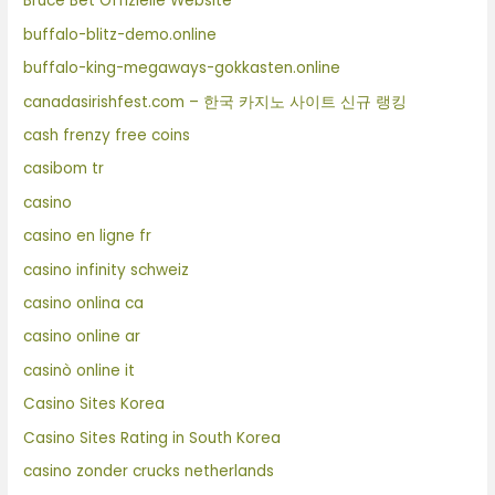
Bruce Bet Offizielle Website
buffalo-blitz-demo.online
buffalo-king-megaways-gokkasten.online
canadasirishfest.com – 한국 카지노 사이트 신규 랭킹
cash frenzy free coins
casibom tr
casino
casino en ligne fr
casino infinity schweiz
casino onlina ca
casino online ar
casinò online it
Casino Sites Korea
Casino Sites Rating in South Korea
casino zonder crucks netherlands