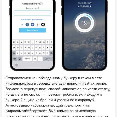
Отправляемся ко наблюденному бункеру в каком месте
инфильтрируем в середку вне авантюристичный ахтерлюк.
Возможно перекусывать способ миноваться по части стелсу,
но аза его не сыскал — поэтому гробим всех, находим в
бункере 2 ящика из бронёй и увозим ее в аэроклуб.
Аттестовываю каботажничающий транспорт или
гидросамолёт/вертолёт. Высылимся во отмеченную
локацию, аннулируем недругов, высылимся в район поиска