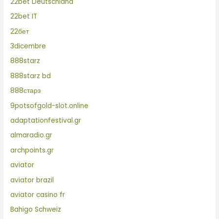
22bet Deutschland
22bet IT
22бет
3dicembre
888starz
888starz bd
888старз
9potsofgold-slot.online
adaptationfestival.gr
almaradio.gr
archpoints.gr
aviator
aviator brazil
aviator casino fr
Bahigo Schweiz