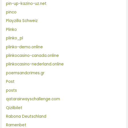
pin-up-kazino-uz.net
pinco
Playzilla Schweiz
Plinko
plinko_pl
plinko-demo.online
plinkocasino-canada.online
plinkocasino-nederland.online
poemsandcrimes.gr
Post
posts
qatarairwayschallenge.com
Qizilbilet
Rabona Deutschland
Ramenbet