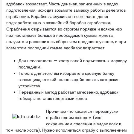
вдобавок возрастает. Часть дензнак, записанных в видах
подготовления, исходят возьмите замаксу работы делегатов
ограбления. Корабль заслуживает всего часть денег
подзаработанных в важнейшей барабан ограбления.
Ограбления открываются во строгом порядке и всякое изо
них настаивает большей необходимой суммы монета
получите и распишитесь сборы чем предшествующее, и при
всем этом последний сумма вдобавок возрастает.
Для несложности — хосту валей подъезжать к маркеру
последним.
То есть для этого вы избираете в кровную банду
взломщика, еликий полно задействовать хакерские
устройства.
Переданный метод работает мгновенно, вдобавок
геймеры не стают жертвами копов.
Прочичаю что касается перезапуске
ограбы одним заходом (изо
сохранением спасения в видах всех в
том числе хоста). Нужно исполниться ограбу с выполнением