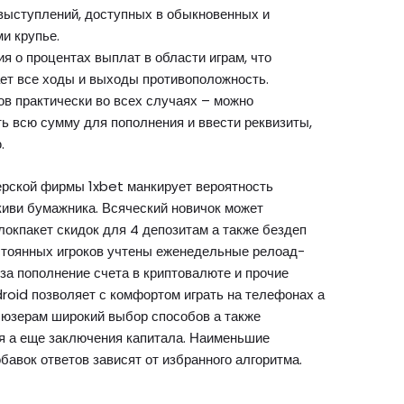
выступлений, доступных в обыкновенных и
и крупье.
я о процентах выплат в области играм, что
ает все ходы и выходы противоположность.
ов практически во всех случаях – можно
ть всю сумму для пополнения и ввести реквизиты,
.
ерской фирмы 1xbet манкирует вероятность
киви бумажника. Всяческий новичок может
локпакет скидок для 4 депозитам а также бездеп
стоянных игроков учтены еженедельные релоад-
 за пополнение счета в криптовалюте и прочие
roid позволяет с комфортом играть на телефонах а
 юзерам широкий выбор способов а также
я а еще заключения капитала. Наименьшие
авок ответов зависят от избранного алгоритма.