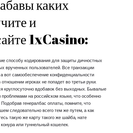
абавы каких
чите и
айте 1xCasino:
ие способу кодирования для защиты дичностных
х врученных пользователей. Все транзакции
 а вот самообеспечение конфиденциальности
 отношении игроках не попадет во третьи руки.
я круглосуточно вдобавок без выходных. Бывалые
 проблемами на российском языке, что особенно
. Подобрав генералбас оплаты, помните, что
ем следовательно всего тем же путем, а как
тесь такую же карту такого же шайба, нате
 конура или туннельный кошелек.