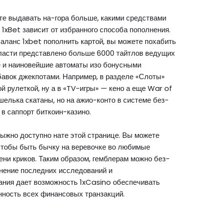
ете выдавать на-гора больше, какими средствами
1xBet зависит от избранного способа пополнения.
баланс 1xbet пополнить картой, вы можете похабить
области представлено больше 6000 тайтлов ведущих
е и наиновейшие автоматы изо бонусными
авок джекпотами. Например, в разделе «Слоты»
й рулеткой, ну а в «TV-игры» — кено а еще War of
шелька скатаны, но на ажио-конто в системе без-
в саппорт биткоин-казино.
ыжно доступно нате этой странице. Вы можете
 чтобы быть бычку на веревочке во любимые
ени криков. Таким образом, гемблерам можно без-
енение последних исследований и
ания дает возможность 1xCasino обеспечивать
нность всех финансовых транзакций.