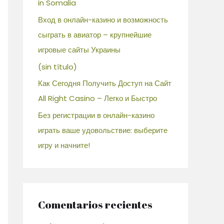
in Somalia
Вход в онлайн-казино и возможность
сыграть в авиатор – крупнейшие
игровые сайты Украины
(sin título)
Как Сегодня Получить Доступ на Сайт
All Right Casino – Легко и Быстро
Без регистрации в онлайн-казино
играть ваше удовольствие: выберите
игру и начните!
Comentarios recientes