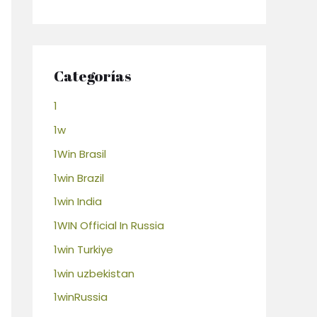
Categorías
1
1w
1Win Brasil
1win Brazil
1win India
1WIN Official In Russia
1win Turkiye
1win uzbekistan
1winRussia