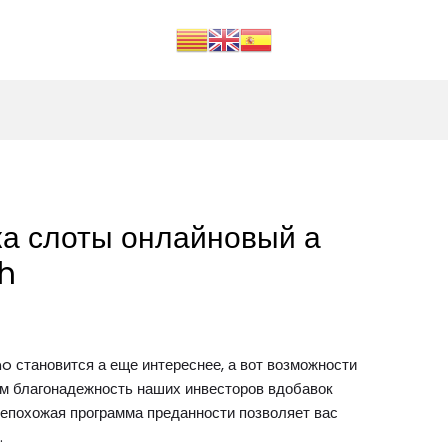
ка слоты онлайновый а
sh
o становится а еще интереснее, а вот возможности
им благонадежность наших инвесторов вдобавок
непохожая программа преданности позволяет вас
.