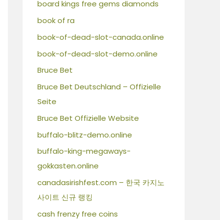
board kings free gems diamonds
book of ra
book-of-dead-slot-canada.online
book-of-dead-slot-demo.online
Bruce Bet
Bruce Bet Deutschland – Offizielle
Seite
Bruce Bet Offizielle Website
buffalo-blitz-demo.online
buffalo-king-megaways-
gokkasten.online
canadasirishfest.com – 한국 카지노
사이트 신규 랭킹
cash frenzy free coins