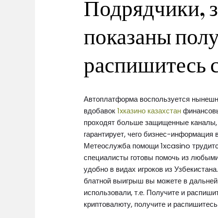
Подрядчики, з
показаны полу
распишитесь с
Автоплатформа воспользуется нынешн
вдобавок
1xказино казахстан
финансовы
проходят больше защищенные каналы,
гарантирует, чего бизнес-информация в
Метеослужба помощи 1xcasino трудитс
специалисты готовы помочь из любыми
удобно в видах игроков из Узбекистана
блатной выигрыш вы можете в дальнейш
использовали, т.е. Получите и распиши
криптовалюту, получите и распишитесь