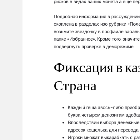
рисков в видах ваших монета а еще пе
Подробная информация в рассуждении 
скоплена в разделах изо рубрики «Пол
возьмите звездочку в профайле забавы
папке «Избранное». Кроме того, значи
подвергнуть проверке в деморежиме.
Фиксация в к
Страна
Каждый геша авось-либо приобре
буква четырем депозитам вдоба
Впоследствии выбора денежные
адресок кошелька для перевода 
Игроки множат выкарабкать с ра