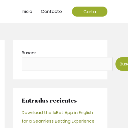
Inicio
Contacto
Carta
Buscar
Bus
Entradas recientes
Download the 1xBet App in English
for a Seamless Betting Experience