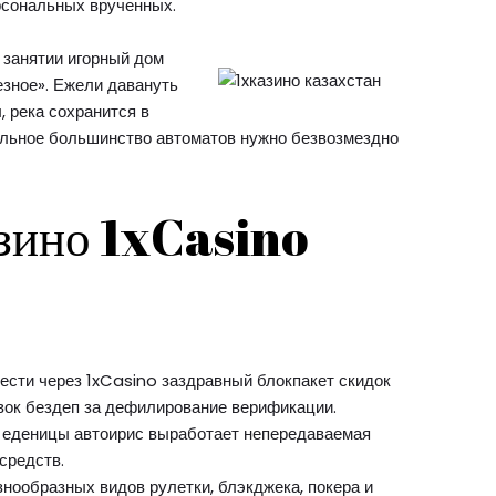
рсональных врученных.
занятии игорный дом
езное». Ежели давануть
, река сохранится в
тельное большинство автоматов нужно безвозмездно
азино 1xCasino
сти через 1xCasino заздравный блокпакет скидок
вок бездеп за дефилирование верификации.
 еденицы автоирис выработает непередаваемая
средств.
знообразных видов рулетки, блэкджека, покера и