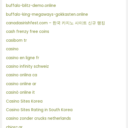
buffalo-blitz-demo.online
buffalo-king-megaways-gokkasten.online
canadasirishfest.com – 한국 카지노 사이트 신규 랭킹
cash frenzy free coins
casibom tr
casino
casino en ligne fr
casino infinity schweiz
casino onlina ca
casino online ar
casinò online it
Casino Sites Korea
Casino Sites Rating in South Korea
casino zonder crucks netherlands
chiorc.gr