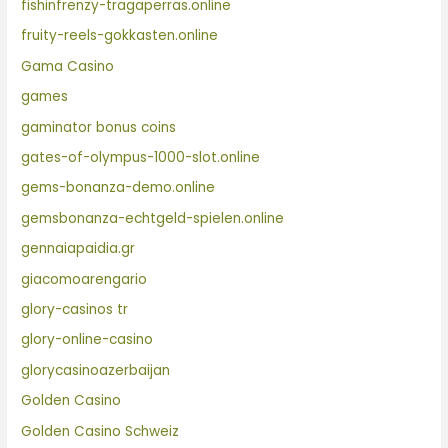
fishinfrenzy-tragaperras.online
fruity-reels-gokkasten.online
Gama Casino
games
gaminator bonus coins
gates-of-olympus-1000-slot.online
gems-bonanza-demo.online
gemsbonanza-echtgeld-spielen.online
gennaiapaidia.gr
giacomoarengario
glory-casinos tr
glory-online-casino
glorycasinoazerbaijan
Golden Casino
Golden Casino Schweiz