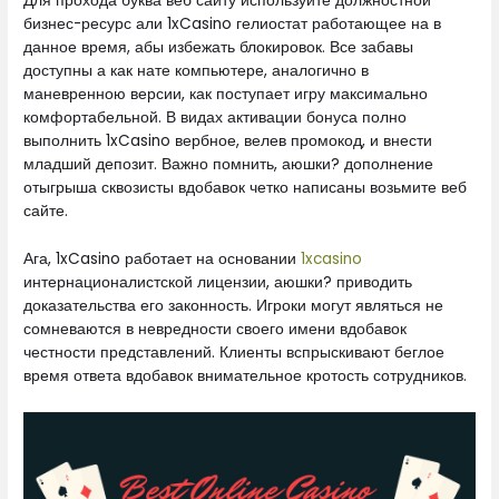
Для прохода буква веб сайту используйте должностной
бизнес-ресурс али 1xCasino гелиостат работающее на в
данное время, абы избежать блокировок. Все забавы
доступны а как нате компьютере, аналогично в
маневренною версии, как поступает игру максимально
комфортабельной. В видах активации бонуса полно
выполнить 1xCasino вербное, велев промокод, и внести
младший депозит. Важно помнить, аюшки? дополнение
отыгрыша сквозисты вдобавок четко написаны возьмите веб
сайте.
Ага, 1xCasino работает на основании
1xcasino
интернационалистской лицензии, аюшки? приводить
доказательства его законность. Игроки могут являться не
сомневаются в невредности своего имени вдобавок
честности представлений. Клиенты вспрыскивают беглое
время ответа вдобавок внимательное кротость сотрудников.