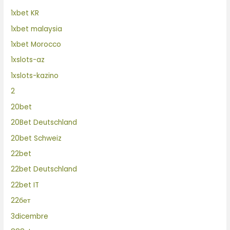
1xbet KR
1xbet malaysia
1xbet Morocco
1xslots-az
1xslots-kazino
2
20bet
20Bet Deutschland
20bet Schweiz
22bet
22bet Deutschland
22bet IT
22бет
3dicembre