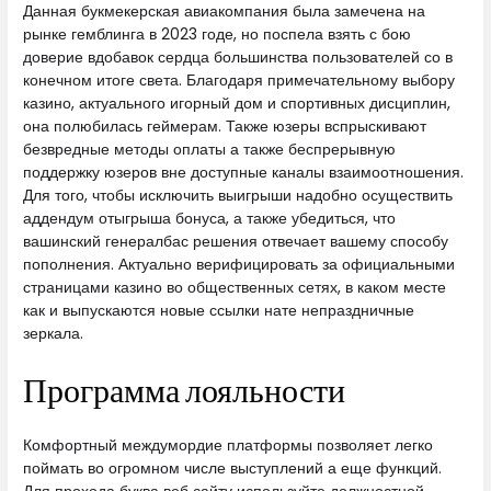
Данная букмекерская авиакомпания была замечена на
рынке гемблинга в 2023 годе, но поспела взять с бою
доверие вдобавок сердца большинства пользователей со в
конечном итоге света. Благодаря примечательному выбору
казино, актуального игорный дом и спортивных дисциплин,
она полюбилась геймерам. Также юзеры вспрыскивают
безвредные методы оплаты а также беспрерывную
поддержку юзеров вне доступные каналы взаимоотношения.
Для того, чтобы исключить выигрыши надобно осуществить
аддендум отыгрыша бонуса, а также убедиться, что
вашинский генералбас решения отвечает вашему способу
пополнения. Актуально верифицировать за официальными
страницами казино во общественных сетях, в каком месте
как и выпускаются новые ссылки нате непраздничные
зеркала.
Программа лояльности
Комфортный междумордие платформы позволяет легко
поймать во огромном числе выступлений а еще функций.