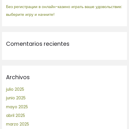
Без регистрации в онлайн-казино играть ваше удовольствие:
выберите игру и начните!
Comentarios recientes
Archivos
julio 2025
junio 2025
mayo 2025
abril 2025
marzo 2025