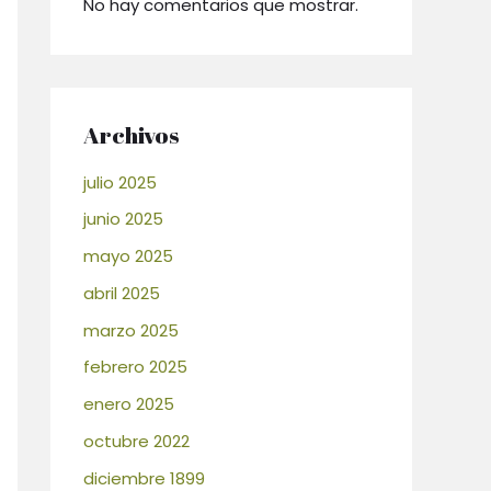
No hay comentarios que mostrar.
Archivos
julio 2025
junio 2025
mayo 2025
abril 2025
marzo 2025
febrero 2025
enero 2025
octubre 2022
diciembre 1899