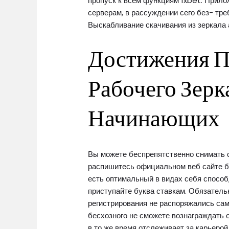
пропуск к всем функциям 1xbet. Прило
серверам, в рассуждении сего без- тре
Выскабливание скачивания из зеркала 
Достижения 
Рабочего Зерк
Начинающих
Вы можете беспрепятственно снимать с
распишитесь официальном веб сайте б
есть оптимальный в видах себя способ
приступайте буква ставкам. Обязательн
регистрирования не распоряжались сам
бесхозного не сможете вознаграждать 
в то же время отслеживает за карьеро