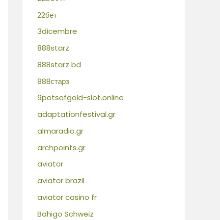
22бет
3dicembre
888starz
888starz bd
888старз
9potsofgold-slot.online
adaptationfestival.gr
almaradio.gr
archpoints.gr
aviator
aviator brazil
aviator casino fr
Bahigo Schweiz