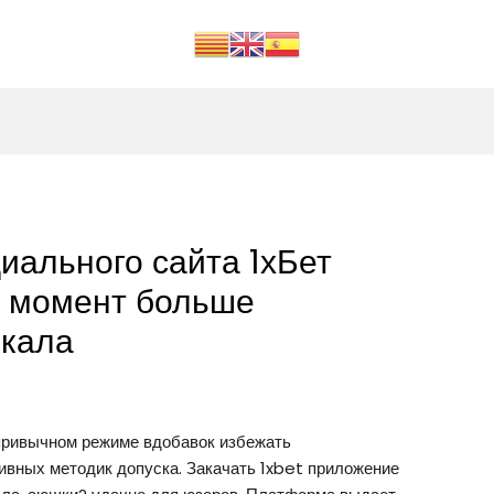
иального сайта 1хБет
й момент больше
ркала
 привычном режиме вдобавок избежать
ивных методик допуска. Закачать 1xbet приложение