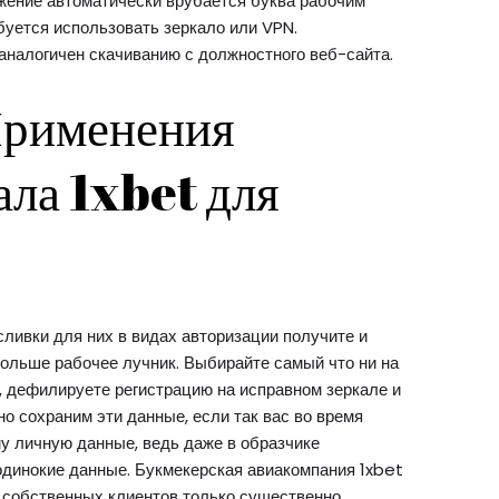
жение автоматически врубается буква рабочим
буется использовать зеркало или VPN.
аналогичен скачиванию с должностного веб-сайта.
Применения
ала 1xbet для
ливки для них в видах авторизации получите и
ольше рабочее лучник. Выбирайте самый что ни на
, дефилируете регистрацию на исправном зеркале и
о сохраним эти данные, если так вас во время
у личную данные, ведь даже в образчике
одинокие данные. Букмекерская авиакомпания 1xbet
й собственных клиентов только существенно