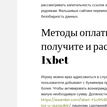
рассматривать капитальность ссылок а
родникам. Фальшивые сайтики перемно
безобидность данных.
Методы оплат
получите и ра
1xbet
Игроку можно враз адресоваться в сл
пользователи добывают с букмекера пр
более. Чтобы активировать вознагражд
малую необходимую сумму. Должностно
https://examlist.com/1xbet-t%c9%9
ios-u-qurasdirin/
лицензии, сделанной