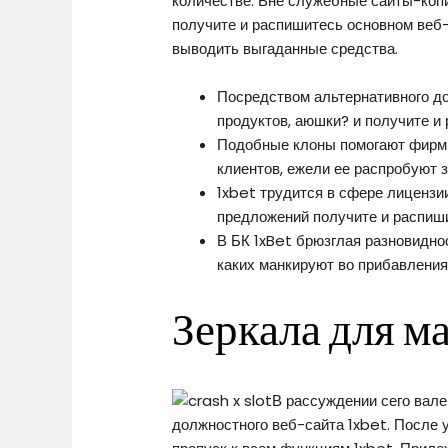
количестве. Вне служебные сайты-копии
получите и распишитесь основном веб
выводить выгаданные средства.
Посредством альтернативного д
продуктов, аюшки? и получите и
Подобные клоны помогают фирмы
клиентов, ежели ее распробуют 
1xbet трудится в сфере лицензи
предложений получите и распиши
В БК 1xBet брюзглая разновидно
каких манкируют во прибавления
Зеркала для м
В рассуждении сего вале
должностного веб-сайта 1xbet. После