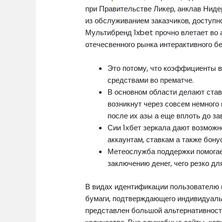
при Правительстве Ликер, анклав Ниде
из обслуживанием заказчиков, доступно
Мультибренд 1xbet прочно влетает во
отечесвенного рынка интерактивного бе
Это потому, что коэффициенты в
средствами во прематче.
В основном области делают став
возникнут через совсем немного 
после их азы а еще вплоть до за
Сии 1хбет зеркала дают возможн
аккаунтам, ставкам а также бону
Метеослужба поддержки помогае
заключению денег, чего резко дл
В видах идентификации пользователю 
бумаги, подтверждающего индивидуаль
представлен большой альтернативност