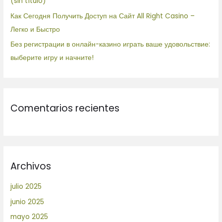
(sin título)
Как Сегодня Получить Доступ на Сайт All Right Casino –
Легко и Быстро
Без регистрации в онлайн-казино играть ваше удовольствие:
выберите игру и начните!
Comentarios recientes
Archivos
julio 2025
junio 2025
mayo 2025