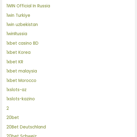
1WIN Official In Russia
1win Turkiye
1win uzbekistan
1winRussia
1xbet casino BD
1xbet Korea
1xbet KR
1xbet malaysia
1xbet Morocco
1xslots-az
1xslots-kazino
2
20bet
20Bet Deutschland
20bet Schweiz