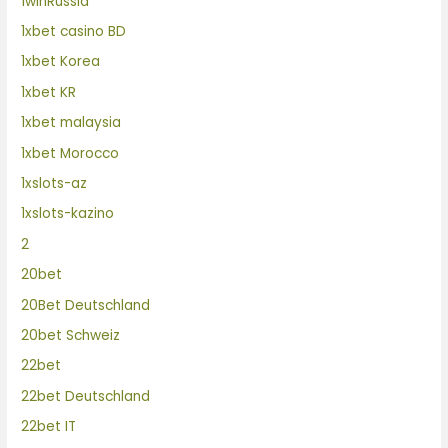
1winRussia
1xbet casino BD
1xbet Korea
1xbet KR
1xbet malaysia
1xbet Morocco
1xslots-az
1xslots-kazino
2
20bet
20Bet Deutschland
20bet Schweiz
22bet
22bet Deutschland
22bet IT