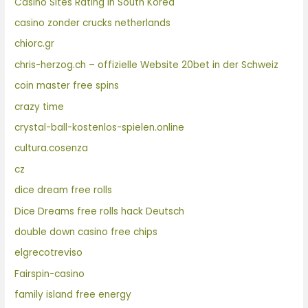
Casino Sites Rating in South Korea
casino zonder crucks netherlands
chiorc.gr
chris-herzog.ch – offizielle Website 20bet in der Schweiz
coin master free spins
crazy time
crystal-ball-kostenlos-spielen.online
cultura.cosenza
cz
dice dream free rolls
Dice Dreams free rolls hack Deutsch
double down casino free chips
elgrecotreviso
Fairspin-casino
family island free energy