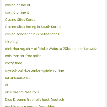
casino online ar
casinò online it
Casino Sites Korea
Casino Sites Rating in South Korea
casino zonder crucks netherlands
chiorc.gr
chris-herzog.ch – offizielle Website 20bet in der Schweiz
coin master free spins
crazy time
crystal-ball-kostenlos-spielen.online
cultura.cosenza
cz
dice dream free rolls
Dice Dreams free rolls hack Deutsch
double down casino free chips