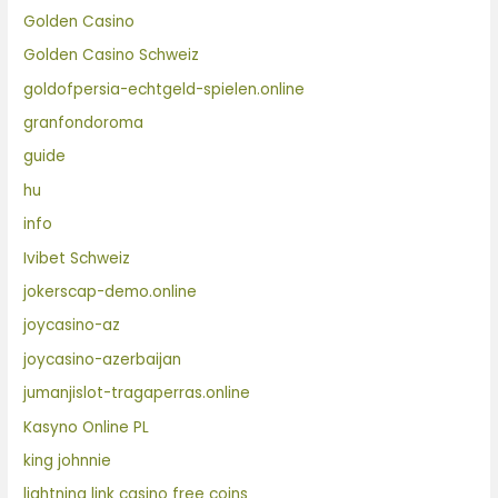
Golden Casino
Golden Casino Schweiz
goldofpersia-echtgeld-spielen.online
granfondoroma
guide
hu
info
Ivibet Schweiz
jokerscap-demo.online
joycasino-az
joycasino-azerbaijan
jumanjislot-tragaperras.online
Kasyno Online PL
king johnnie
lightning link casino free coins