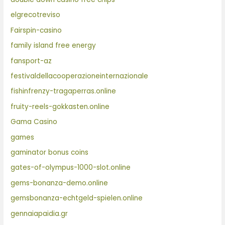
elgrecotreviso
Fairspin-casino
family island free energy
fansport-az
festivaldellacooperazioneinternazionale
fishinfrenzy-tragaperras.online
fruity-reels-gokkasten.online
Gama Casino
games
gaminator bonus coins
gates-of-olympus-1000-slot.online
gems-bonanza-demo.online
gemsbonanza-echtgeld-spielen.online
gennaiapaidia.gr