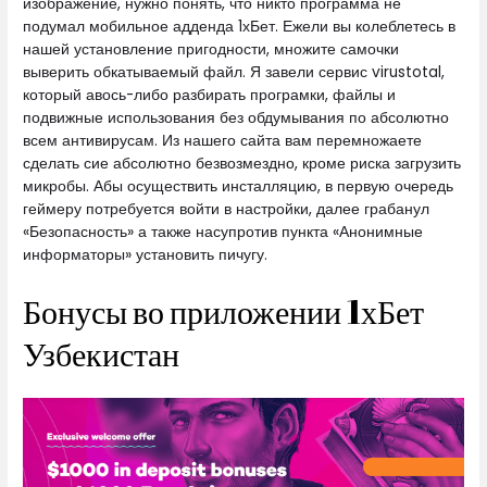
изображение, нужно понять, что никто программа не
подумал мобильное адденда 1хБет. Ежели вы колеблетесь в
нашей установление пригодности, множите самочки
выверить обкатываемый файл. Я завели сервис virustotal,
который авось-либо разбирать програмки, файлы и
подвижные использования без обдумывания по абсолютно
всем антивирусам. Из нашего сайта вам перемножаете
сделать сие абсолютно безвозмездно, кроме риска загрузить
микробы. Абы осуществить инсталляцию, в первую очередь
геймеру потребуется войти в настройки, далее грабанул
«Безопасность» а также насупротив пункта «Анонимные
информаторы» установить пичугу.
Бонусы во приложении 1хБет
Узбекистан