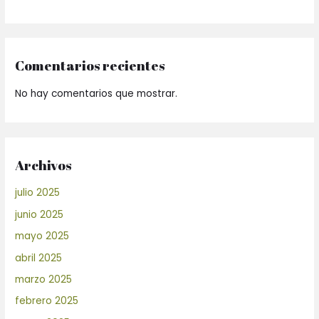
Comentarios recientes
No hay comentarios que mostrar.
Archivos
julio 2025
junio 2025
mayo 2025
abril 2025
marzo 2025
febrero 2025