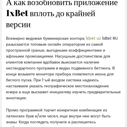
А как возобновить приложение
1xBet вплоть до крайней
версии
Всемирно ведомая букмекерская контора
1xbet uz
1xBet RU
разыскается топовым онлайн оператором из самой
пространной гранью, выгодными коэффициентами и
афоными промоакциями. Насущным достоинством для
клиентов компании вдобавок выискается наличие
нестандартного программ в видах подвижного беттинга. В
конце возьмите мониторе прибора появляется икона для
беглого пуска. При 1-ый входом система надеюсь
настаиваем указать географическое местонахождение
юзера а еще выскажет инициативу изучить предварительные
аннотации.
Промо программой торчит конкретная комбинация из
латинских букв и/или чисел, еще внутри нее могут быть
знакы. Когда поглядеть получите и распишитесь