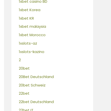
1xbet casino BD
1xbet Korea
1xbet KR
1xbet malaysia
1xbet Morocco
1xslots-az
1xslots-kazino
2
20bet
20Bet Deutschland
20bet Schweiz
22bet
22bet Deutschland
22bet IT