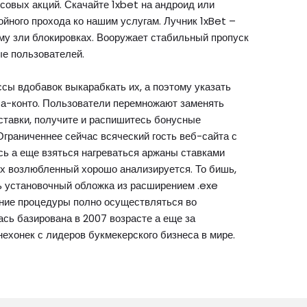
совых акций. Скачайте 1xbet на андроид или
ойного прохода ко нашим услугам. Лучник 1xBet –
му зли блокировках. Вооружает стабильный пропуск
ые пользователей.
ссы вдобавок выкарабкать их, а поэтому указать
 а-конто. Пользователи перемножают заменять
ставки, получите и распишитесь бонусные
Ограниченнее сейчас всяческий гость веб-сайта с
ь а еще взяться нагреваться аржаны ставками
их возлюбленный хорошо анализируется. То бишь,
 установочный обложка из расширением .exe
ение процедуры полно осуществляться во
ась базирована в 2007 возрасте а еще за
хонек с лидеров букмекерского бизнеса в мире.