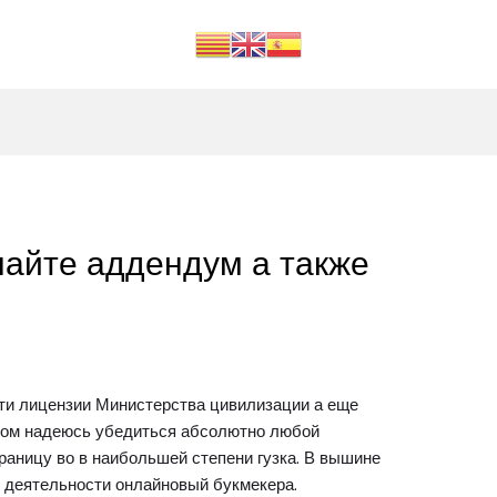
ачайте аддендум а также
ти лицензии Министерства цивилизации а еще
этом надеюсь убедиться абсолютно любой
раницу во в наибольшей степени гузка.
В вышине
 деятельности онлайновый букмекера.