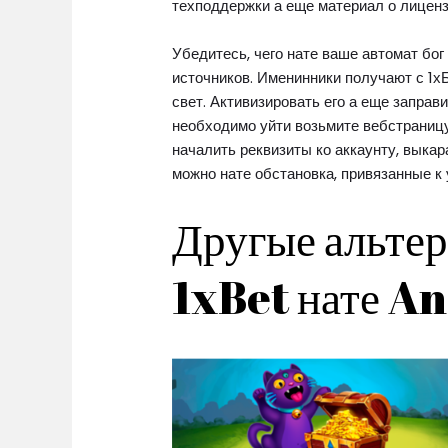
техподдержки а еще материал о лиценз
Убедитесь, чего нате ваше автомат бо
источников. Именинники получают с 1хБ
свет. Активизировать его а еще заправ
необходимо уйти возьмите вебстраниц
началить реквизиты ко аккаунту, выка
можно нате обстановка, привязанные к 
Другые альтер
1xBet нате A