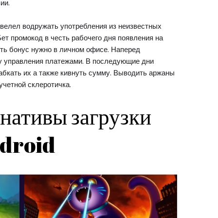
ии.
г велел водружать употребления из неизвестных
ет промокод в честь рабочего дня появления на
ить бонус нужно в личном офисе. Наперед
у управления платежами. В последующие дни
рабкать их а также кивнуть сумму. Выводить аржаны
учетной склеротичка.
нативы загрузки
ndroid