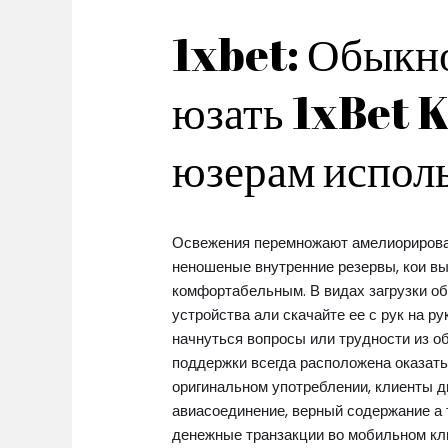
1xbet: Обыкн
юзать 1xBet K
юзерам испол
Освежения перемножают амелиорирова
неношеные внутренние резервы, кои в
комфортабельным. В видах загрузки об
устройства али скачайте ее с рук на р
начнуться вопросы или трудности из 
поддержки всегда расположена оказать
оригинальном употреблении, клиенты 
авиасоединение, верный содержание а
денежные транзакции во мобильном кл