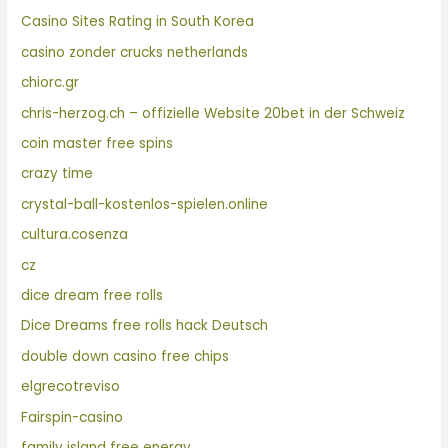
Casino Sites Rating in South Korea
casino zonder crucks netherlands
chiorc.gr
chris-herzog.ch – offizielle Website 20bet in der Schweiz
coin master free spins
crazy time
crystal-ball-kostenlos-spielen.online
cultura.cosenza
cz
dice dream free rolls
Dice Dreams free rolls hack Deutsch
double down casino free chips
elgrecotreviso
Fairspin-casino
family island free energy