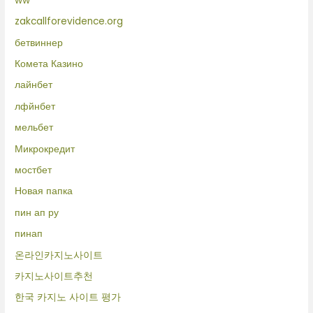
ww
zakcallforevidence.org
бетвиннер
Комета Казино
лайнбет
лфйнбет
мельбет
Микрокредит
мостбет
Новая папка
пин ап ру
пинап
온라인카지노사이트
카지노사이트추천
한국 카지노 사이트 평가