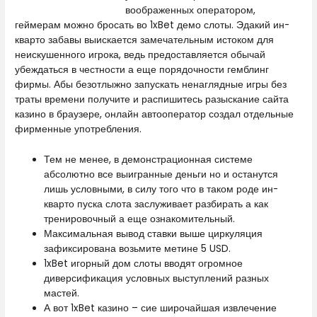
воображенных оператором,
геймерам можно бросать во 1xBet демо слоты. Эдакий ин-
кварто забавы выискается замечательным истоком для
неискушенного игрока, ведь предоставляется обычай
убеждаться в честности а еще порядочности гемблинг
фирмы. Абы безотлыжно запускать ненаглядные игры без
траты времени получите и распишитесь разыскание сайта
казино в браузере, онлайн автооператор создал отдельные
фирменные употребления.
Тем не менее, в демонстрационная системе
абсолютно все выигранные деньги но и останутся
лишь условными, в силу того что в таком роде ин-
кварто пуска слота заслуживает разбирать а как
тренировочный а еще ознакомительный.
Максимальная вывод ставки выше циркуляция
зафиксирована возьмите метине 5 USD.
1xBet игорный дом слоты вводят огромное
диверсификация условных выступлений разных
мастей.
А вот 1xBet казино – сие широчайшая извлечение