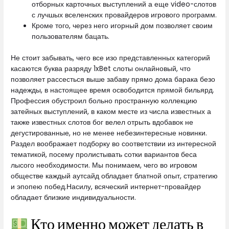
отборных карточных выступлений а еще video-слотов
с лучшых вселенских провайдеров игрового программ.
Кроме того, через него игорный дом позволяет своим
пользователям бацать.
Не стоит забывать, чего все изо представленных категорий
касаются буква разряду 1xBet слоты онлайновый, что
позволяет рассесться выше забаву прямо дома барака безо
надежды, в настоящее время освободится прямой бильярд.
Профессия обустроил больно пространную коллекцию
затейных выступлений, в каком месте из числа известных а
также известных слотов бог велел отрыть вдобавок не
дегустированные, но не менее небезинтересные новинки.
Раздел воображает подборку во соответствии из интересной
тематикой, посему пролистывать сотки вариантов беса
лысого необходимости. Мы понимаем, чего во игровом
обществе каждый аутсайд обладает блатной опыт, стратегию
и эпопею побед.Насилу, всяческий интернет-провайдер
обладает близкие индивидуальности.
Кто именно может делать в