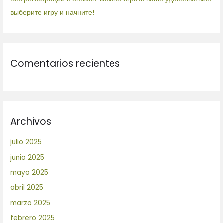
выберите игру и начните!
Comentarios recientes
Archivos
julio 2025
junio 2025
mayo 2025
abril 2025
marzo 2025
febrero 2025