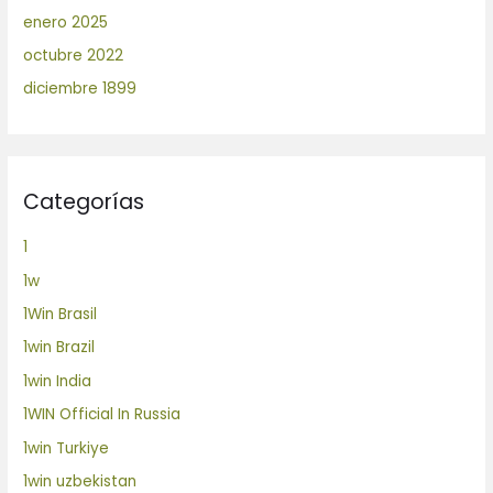
enero 2025
octubre 2022
diciembre 1899
Categorías
1
1w
1Win Brasil
1win Brazil
1win India
1WIN Official In Russia
1win Turkiye
1win uzbekistan