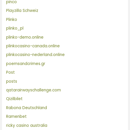
pinco
Playzilla Schweiz
Plinko
plinko_pl
plinko-demo.online
plinkocasino-canada.online
plinkocasino-nederland.online
poemsandcrimes.gr
Post
posts
qatarairwayschallenge.com
Qizilbilet
Rabona Deutschland
Ramenbet
ricky casino australia