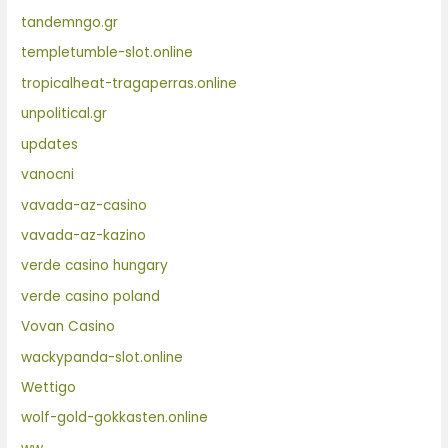
tandemngo.gr
templetumble-slot.online
tropicalheat-tragaperras.online
unpolitical.gr
updates
vanocni
vavada-az-casino
vavada-az-kazino
verde casino hungary
verde casino poland
Vovan Casino
wackypanda-slot.online
Wettigo
wolf-gold-gokkasten.online