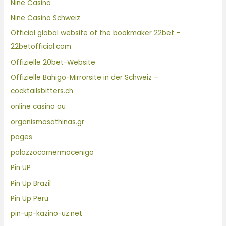
Nine Casino
Nine Casino Schweiz
Official global website of the bookmaker 22bet –
22betofficial.com
Offizielle 20bet-Website
Offizielle Bahigo-Mirrorsite in der Schweiz –
cocktailsbitters.ch
online casino au
organismosathinas.gr
pages
palazzocornermocenigo
Pin UP
Pin Up Brazil
Pin Up Peru
pin-up-kazino-uz.net