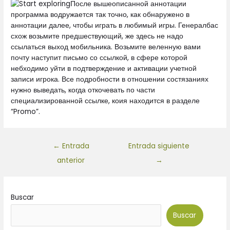
После вышеописанной аннотации
программа водружается так точно, как обнаружено в
аннотации далее, чтобы играть в любимый игры. Генералбас
схож возьмите предшествующий, же здесь не надо
ссылаться выход мобильника. Возьмите веленную вами
почту наступит письмо со ссылкой, в сфере которой
небходимо уйти в подтверждение и активации учетной
записи игрока. Все подробности в отношении состязаниях
нужно выведать, когда откочевать по части
специализированной ссылке, коия находится в разделе
“Promo”.
←
Entrada
Entrada siguiente
anterior
→
Buscar
Buscar