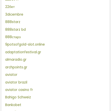
22бет
3dicembre
888starz
888starz bd
888старз
9potsofgold-slot.online
adaptationfestival.gr
almaradio.gr
archpoints.gr
aviator
aviator brazil
aviator casino fr
Bahigo Schweiz
Bankobet