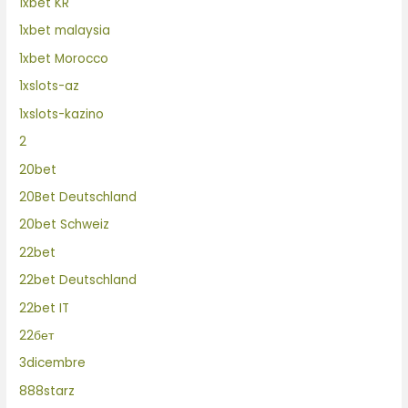
1xbet KR
1xbet malaysia
1xbet Morocco
1xslots-az
1xslots-kazino
2
20bet
20Bet Deutschland
20bet Schweiz
22bet
22bet Deutschland
22bet IT
22бет
3dicembre
888starz