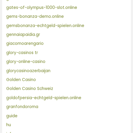
gates-of-olympus-1000-slot.online
gems-bonanza-demo.online
gemsbonanza-echtgeld-spielen.online
gennaiapaidia.gr
giacomoarengario
glory-casinos tr
glory-online-casino
glorycasinoazerbaijan
Golden Casino
Golden Casino Schweiz
goldofpersia-echtgeld-spielen.online
granfondoroma
guide
hu