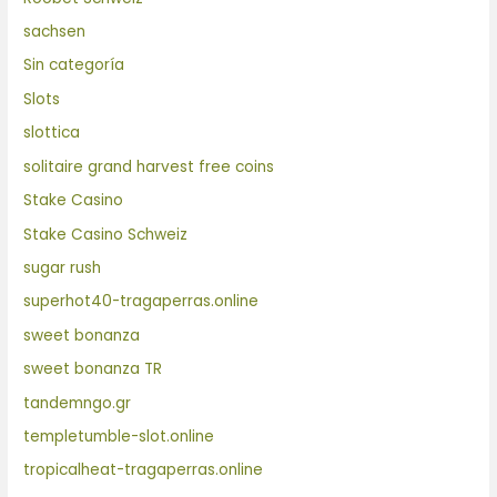
sachsen
Sin categoría
Slots
slottica
solitaire grand harvest free coins
Stake Casino
Stake Casino Schweiz
sugar rush
superhot40-tragaperras.online
sweet bonanza
sweet bonanza TR
tandemngo.gr
templetumble-slot.online
tropicalheat-tragaperras.online