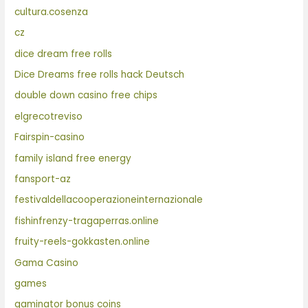
cultura.cosenza
cz
dice dream free rolls
Dice Dreams free rolls hack Deutsch
double down casino free chips
elgrecotreviso
Fairspin-casino
family island free energy
fansport-az
festivaldellacooperazioneinternazionale
fishinfrenzy-tragaperras.online
fruity-reels-gokkasten.online
Gama Casino
games
gaminator bonus coins