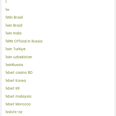
1
1w
1Win Brasil
1win Brazil
1win India
1WIN Official In Russia
1win Turkiye
1win uzbekistan
1winRussia
1xbet casino BD
1xbet Korea
1xbet KR
1xbet malaysia
1xbet Morocco
1xslots-az