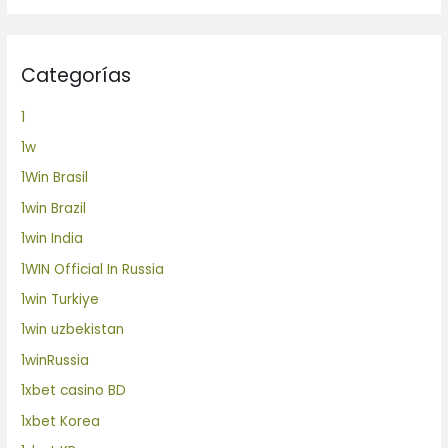
Categorías
1
1w
1Win Brasil
1win Brazil
1win India
1WIN Official In Russia
1win Turkiye
1win uzbekistan
1winRussia
1xbet casino BD
1xbet Korea