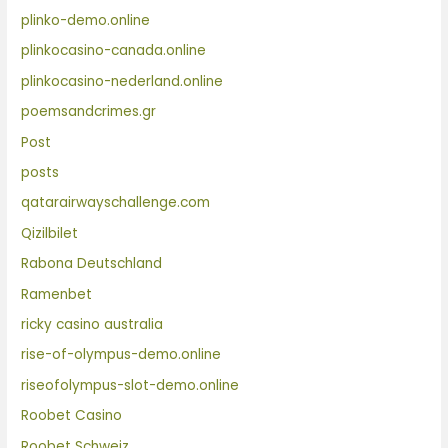
plinko-demo.online
plinkocasino-canada.online
plinkocasino-nederland.online
poemsandcrimes.gr
Post
posts
qatarairwayschallenge.com
Qizilbilet
Rabona Deutschland
Ramenbet
ricky casino australia
rise-of-olympus-demo.online
riseofolympus-slot-demo.online
Roobet Casino
Roobet Schweiz