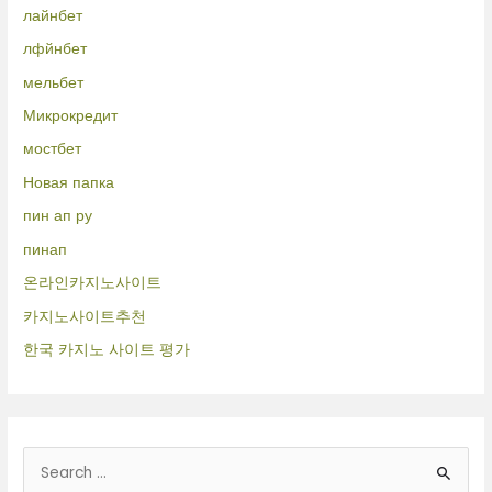
лайнбет
лфйнбет
мельбет
Микрокредит
мостбет
Новая папка
пин ап ру
пинап
온라인카지노사이트
카지노사이트추천
한국 카지노 사이트 평가
B