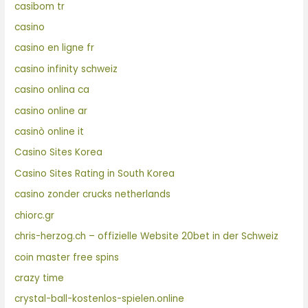
casibom tr
casino
casino en ligne fr
casino infinity schweiz
casino onlina ca
casino online ar
casinò online it
Casino Sites Korea
Casino Sites Rating in South Korea
casino zonder crucks netherlands
chiorc.gr
chris-herzog.ch – offizielle Website 20bet in der Schweiz
coin master free spins
crazy time
crystal-ball-kostenlos-spielen.online