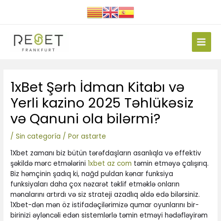
Ir
al
contenido
Main
Men
Navegación
1xBet Şərh İdman Kitabı və
de
entradas
Yerli kazino 2025 Təhlükəsiz
və Qanuni ola bilərmi?
/
Sin categoría
/ Por
astarte
1Xbet zamanı biz bütün tərəfdaşların asanlıqla və effektiv
şəkildə mərc etmələrini
1xbet az com
təmin etməyə çalışırıq.
Biz həmçinin şadıq ki, nağd puldan kənar funksiya
funksiyaları daha çox nəzarət təklif etməklə onların
mənalarını artırdı və siz strateji azadlıq əldə edə bilərsiniz.
1Xbet-dən mən öz istifadəçilərimizə qumar oyunlarını bir-
birinizi əyləncəli edən sistemlərlə təmin etməyi hədəfləyirəm