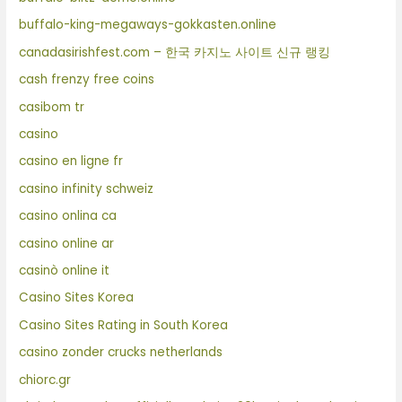
buffalo-king-megaways-gokkasten.online
canadasirishfest.com – 한국 카지노 사이트 신규 랭킹
cash frenzy free coins
casibom tr
casino
casino en ligne fr
casino infinity schweiz
casino onlina ca
casino online ar
casinò online it
Casino Sites Korea
Casino Sites Rating in South Korea
casino zonder crucks netherlands
chiorc.gr