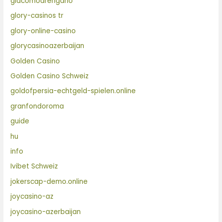
giacomoarengario
glory-casinos tr
glory-online-casino
glorycasinoazerbaijan
Golden Casino
Golden Casino Schweiz
goldofpersia-echtgeld-spielen.online
granfondoroma
guide
hu
info
Ivibet Schweiz
jokerscap-demo.online
joycasino-az
joycasino-azerbaijan