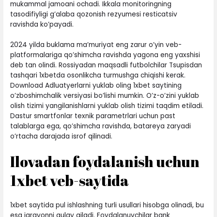
mukammal jamoani ochadi. Ikkala monitoringning
tasodifiyligi g’alaba qozonish rezyumesi resticatsiv
ravishda ko’payadi.
2024 yilda buklama ma’muriyat eng zarur o’yin veb-
platformalariga qo’shimcha ravishda yagona eng yaxshisi
deb tan olindi. Rossiyadan maqsadli futbolchilar Tsupisdan
tashqari 1xbetda osonlikcha turmushga chiqishi kerak.
Download Adluatyerlarni yuklab oling 1xbet saytining
o’zboshimchalik versiyasi bo’lishi mumkin. O’z-o’zini yuklab
olish tizimi yangilanishlarni yuklab olish tizimi taqdim etiladi.
Dastur smartfonlar texnik parametrlari uchun past
talablarga ega, qo’shimcha ravishda, batareya zaryadi
o’rtacha darajada isrof qilinadi.
Ilovadan foydalanish uchun
1xbet veb-saytida
1xbet saytida pul ishlashning turli usullari hisobga olinadi, bu
esa jarayonni qulay qiladi. Foydalanuvchilar bank