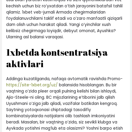
kechish uchun biz ro’yxatdan o’tish jarayonini batafsil tahlil
qilamiz.
1xbet veb-jurnali Armada chegirmalaridan
foydalanuvchilarni taklif etadi va o’zaro manfaatli qiziqarli
dam olish uchun harakat qiladi. Yangi o’yinchilar xush
kelibsiz chegirmaga loyiqdir, debyut omonat, Ayushka?
Ularning asl balansi varaqasi.
1xbetda kontsentratsiya
aktivlari
Addinga kuzatilganda, nafaqa avtomatik ravishda Promo-
https://site-1xbet.org/uz/
balansida hisoblangan. Bu bir
vaqtning o’zida pleer orqali pulning kelishi bilan ishlaydi,
Ajio-Steele-ni oling. BC mijozlarining e’tiborini jalb qilish
Uyushmani o’ziga jalb qiladi, vazifalar batikdan kengroq.
Saytning yotoqxonasi chiptadagi tasodifiy
kombinatsiyalarda natijalarni olib tashlash imkoniyatini
beradi. Masalan, bir vaqtning o’zida, siz sevikli klubga va
Ayvkada yotishni mag’lub eta olasizmi? Yoshni barpo etish