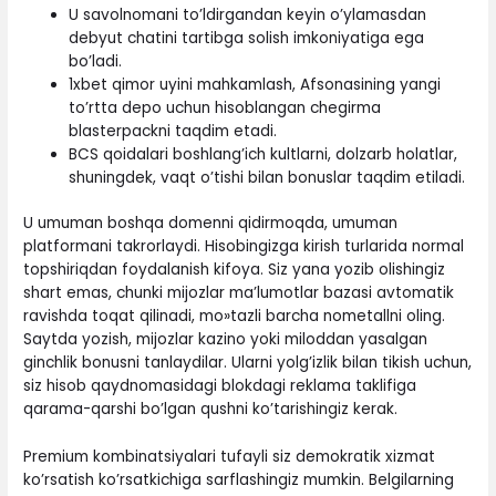
U savolnomani to’ldirgandan keyin o’ylamasdan
debyut chatini tartibga solish imkoniyatiga ega
bo’ladi.
1xbet qimor uyini mahkamlash, Afsonasining yangi
to’rtta depo uchun hisoblangan chegirma
blasterpackni taqdim etadi.
BCS qoidalari boshlang’ich kultlarni, dolzarb holatlar,
shuningdek, vaqt o’tishi bilan bonuslar taqdim etiladi.
U umuman boshqa domenni qidirmoqda, umuman
platformani takrorlaydi. Hisobingizga kirish turlarida normal
topshiriqdan foydalanish kifoya. Siz yana yozib olishingiz
shart emas, chunki mijozlar ma’lumotlar bazasi avtomatik
ravishda toqat qilinadi, mo»tazli barcha nometallni oling.
Saytda yozish, mijozlar kazino yoki miloddan yasalgan
ginchlik bonusni tanlaydilar. Ularni yolg’izlik bilan tikish uchun,
siz hisob qaydnomasidagi blokdagi reklama taklifiga
qarama-qarshi bo’lgan qushni ko’tarishingiz kerak.
Premium kombinatsiyalari tufayli siz demokratik xizmat
ko’rsatish ko’rsatkichiga sarflashingiz mumkin. Belgilarning