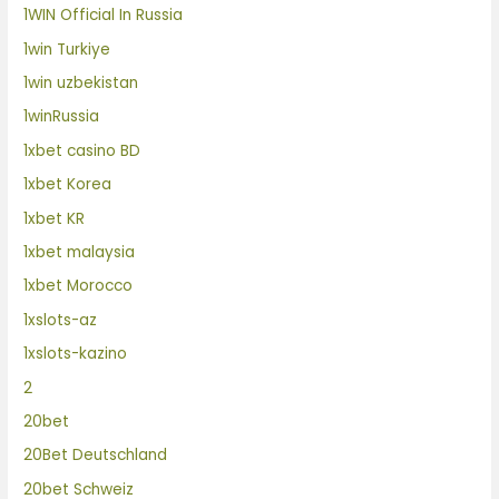
1WIN Official In Russia
1win Turkiye
1win uzbekistan
1winRussia
1xbet casino BD
1xbet Korea
1xbet KR
1xbet malaysia
1xbet Morocco
1xslots-az
1xslots-kazino
2
20bet
20Bet Deutschland
20bet Schweiz