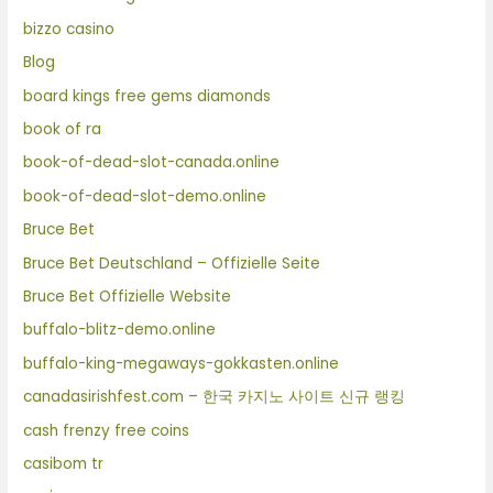
bizzo casino
Blog
board kings free gems diamonds
book of ra
book-of-dead-slot-canada.online
book-of-dead-slot-demo.online
Bruce Bet
Bruce Bet Deutschland – Offizielle Seite
Bruce Bet Offizielle Website
buffalo-blitz-demo.online
buffalo-king-megaways-gokkasten.online
canadasirishfest.com – 한국 카지노 사이트 신규 랭킹
cash frenzy free coins
casibom tr