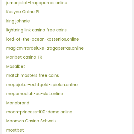
jumanjislot-tragaperras.online
Kasyno Online PL
king johnnie
lightning link casino free coins
lord-of-the-ocean-kostenlos.online
magicmirrordeluxe-tragaperras.online
Maribet casino TR
Masalbet
match masters free coins
megajoker-echtgeld-spielen.online
megamoolah-au-slot.online
Monobrand
moon-princess-100-demo.online
Moonwin Casino Schweiz
mostbet