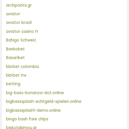
archpoints.gr
aviator
aviator brazil
aviator casino fr
Bahigo Schweiz
Bankobet
Basaribet
bbrbet colombia
bbrbet mx
betting
big-bass-bonanza-slot.online
bigbasssplash-echtgeld-spielen.online
bigbasssplash1-demo.online
bingo bash free chips
biskotakimou.gr