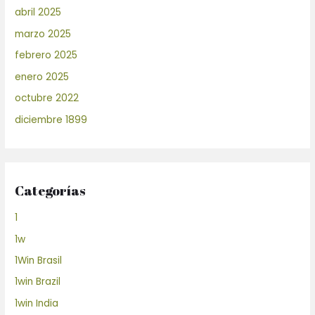
abril 2025
marzo 2025
febrero 2025
enero 2025
octubre 2022
diciembre 1899
Categorías
1
1w
1Win Brasil
1win Brazil
1win India