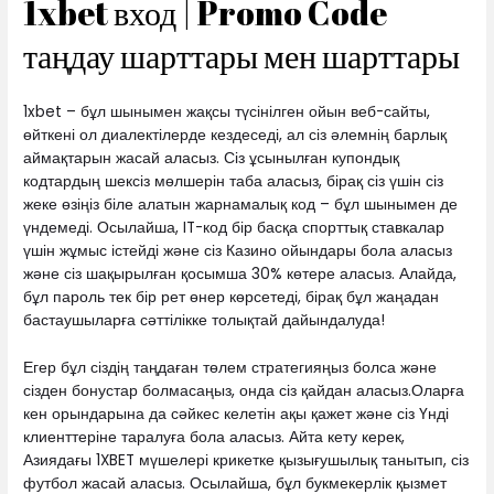
1xbet вход | Promo Code
таңдау шарттары мен шарттары
1xbet – бұл шынымен жақсы түсінілген ойын веб-сайты,
өйткені ол диалектілерде кездеседі, ал сіз әлемнің барлық
аймақтарын жасай аласыз. Сіз ұсынылған купондық
кодтардың шексіз мөлшерін таба аласыз, бірақ сіз үшін сіз
жеке өзіңіз біле алатын жарнамалық код – бұл шынымен де
үндемеді. Осылайша, IT-код бір басқа спорттық ставкалар
үшін жұмыс істейді және сіз Казино ойындары бола аласыз
және сіз шақырылған қосымша 30% көтере аласыз. Алайда,
бұл пароль тек бір рет өнер көрсетеді, бірақ бұл жаңадан
бастаушыларға сәттілікке толықтай дайындалуда!
Егер бұл сіздің таңдаған төлем стратегияңыз болса және
сізден бонустар болмасаңыз, онда сіз қайдан аласыз.Оларға
кен орындарына да сәйкес келетін ақы қажет және сіз Үнді
клиенттеріне таралуға бола аласыз. Айта кету керек,
Азиядағы 1XBET мүшелері крикетке қызығушылық танытып, сіз
футбол жасай аласыз. Осылайша, бұл букмекерлік қызмет