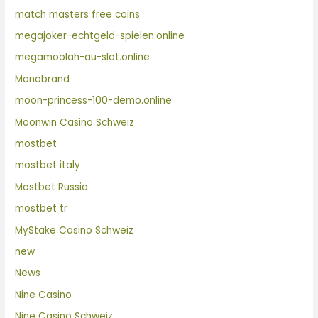
match masters free coins
megajoker-echtgeld-spielen.online
megamoolah-au-slot.online
Monobrand
moon-princess-100-demo.online
Moonwin Casino Schweiz
mostbet
mostbet italy
Mostbet Russia
mostbet tr
MyStake Casino Schweiz
new
News
Nine Casino
Nine Casino Schweiz