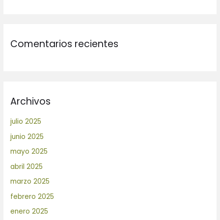
Comentarios recientes
Archivos
julio 2025
junio 2025
mayo 2025
abril 2025
marzo 2025
febrero 2025
enero 2025