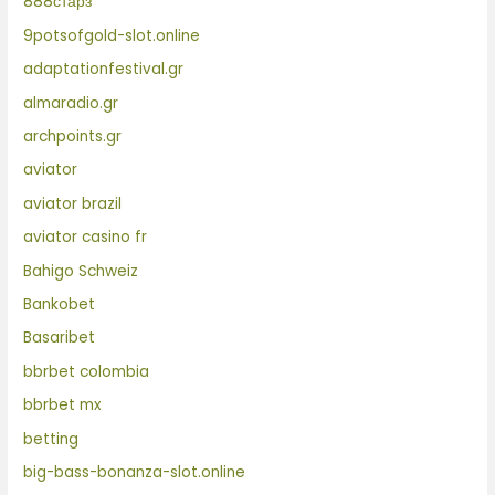
888старз
9potsofgold-slot.online
adaptationfestival.gr
almaradio.gr
archpoints.gr
aviator
aviator brazil
aviator casino fr
Bahigo Schweiz
Bankobet
Basaribet
bbrbet colombia
bbrbet mx
betting
big-bass-bonanza-slot.online