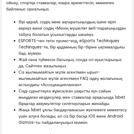
ойнау, спортқа ставкалар, өзара әрекеттесіп, көмекпен
байланыс орнатыңыз.
Әрі қарай, сіздің жеке ақпаратыңыздың ішіне кіріп
көріңіз және сіздің «Менің мүшелік» веб-парағыңыздан
табуға болатын ұсыныстарды шешіңіз.
ESPORTS-тен тегін промо-код, eSports Techinques
Techinques-те, бір қадамның бір-біріне ықтималдығы
бар, мүмкін.
Жай ғана түймесін басыңыз, сонда ол ауыстырыңыз
да, Сайтпен жазылыңыз.
Сіз жылжымайтын мүлік агентімен ырып-
жылжымайтын мүлік агентімен FAQ іздеу жолағының
астындағы «Ассоциацияланған».
Сізді сұрыптауға жұмсалған уақытты күн сайын
мыңдаған кездесулер мен ставкалар арқасында 1xbet
бірқатар аккумулятор силяторларын жинайды.
Жаңа 1xbet ұялы бағдарламасын жүктемеге көмектесу
үшін алуға болады, ал сіз бір басқа iOS және Android
Gizmos-ты пайдалануыңыз мүмкін.