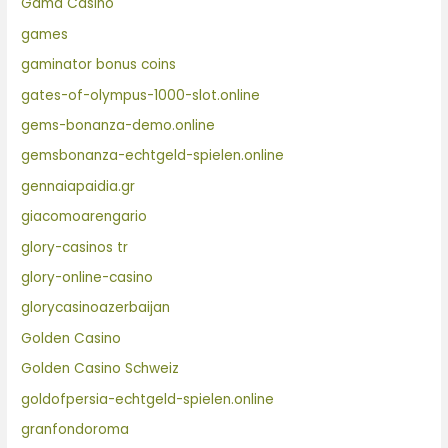
Gama Casino
games
gaminator bonus coins
gates-of-olympus-1000-slot.online
gems-bonanza-demo.online
gemsbonanza-echtgeld-spielen.online
gennaiapaidia.gr
giacomoarengario
glory-casinos tr
glory-online-casino
glorycasinoazerbaijan
Golden Casino
Golden Casino Schweiz
goldofpersia-echtgeld-spielen.online
granfondoroma