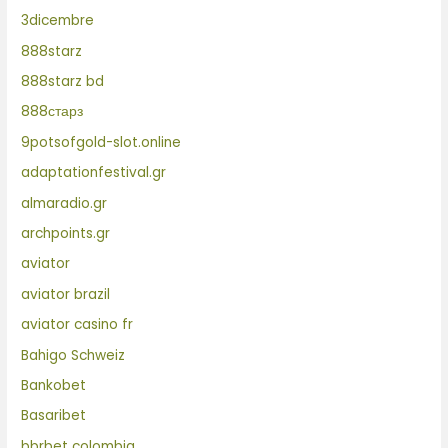
3dicembre
888starz
888starz bd
888старз
9potsofgold-slot.online
adaptationfestival.gr
almaradio.gr
archpoints.gr
aviator
aviator brazil
aviator casino fr
Bahigo Schweiz
Bankobet
Basaribet
bbrbet colombia