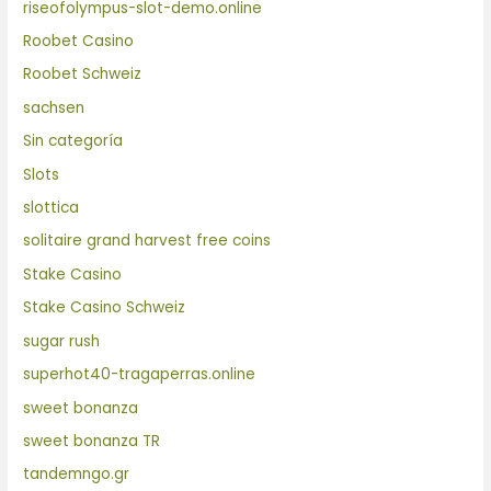
riseofolympus-slot-demo.online
Roobet Casino
Roobet Schweiz
sachsen
Sin categoría
Slots
slottica
solitaire grand harvest free coins
Stake Casino
Stake Casino Schweiz
sugar rush
superhot40-tragaperras.online
sweet bonanza
sweet bonanza TR
tandemngo.gr