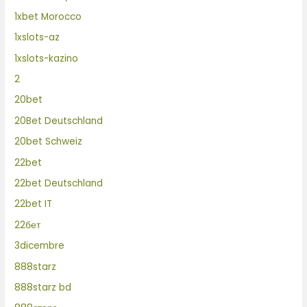
1xbet Morocco
1xslots-az
1xslots-kazino
2
20bet
20Bet Deutschland
20bet Schweiz
22bet
22bet Deutschland
22bet IT
22бет
3dicembre
888starz
888starz bd