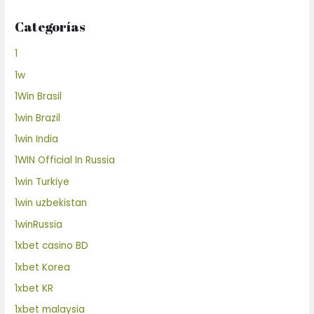
Categorías
1
1w
1Win Brasil
1win Brazil
1win India
1WIN Official In Russia
1win Turkiye
1win uzbekistan
1winRussia
1xbet casino BD
1xbet Korea
1xbet KR
1xbet malaysia