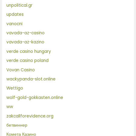
unpolitical.gr
updates
vanocni
vavada-az-casino
vavada-az-kazino
verde casino hungary
verde casino poland
Vovan Casino
wackypanda-slot.online
Wettigo
wolf-gold-gokkasten.online
ww
zakcallforevidence.org
бетвиннер
Комета Казино