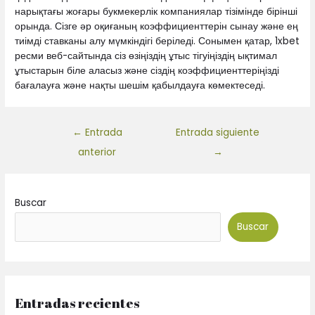
нарықтағы жоғары букмекерлік компаниялар тізімінде бірінші
орында. Сізге әр оқиғаның коэффициенттерін сынау және ең
тиімді ставканы алу мүмкіндігі беріледі. Сонымен қатар, 1xbet
ресми веб-сайтында сіз өзіңіздің ұтыс тігуіңіздің ықтимал
ұтыстарын біле аласыз және сіздің коэффициенттеріңізді
бағалауға және нақты шешім қабылдауға көмектеседі.
←
Entrada
Entrada siguiente
anterior
→
Buscar
Buscar
Entradas recientes