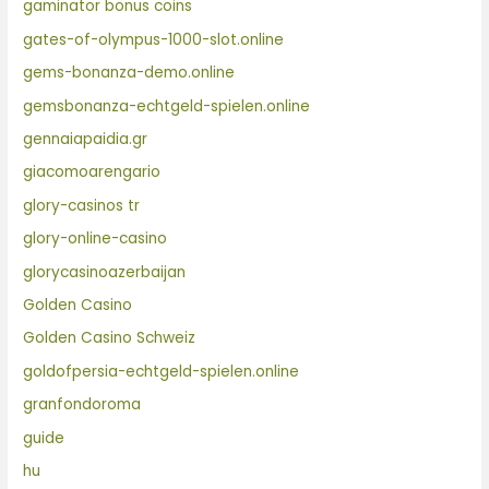
gaminator bonus coins
gates-of-olympus-1000-slot.online
gems-bonanza-demo.online
gemsbonanza-echtgeld-spielen.online
gennaiapaidia.gr
giacomoarengario
glory-casinos tr
glory-online-casino
glorycasinoazerbaijan
Golden Casino
Golden Casino Schweiz
goldofpersia-echtgeld-spielen.online
granfondoroma
guide
hu