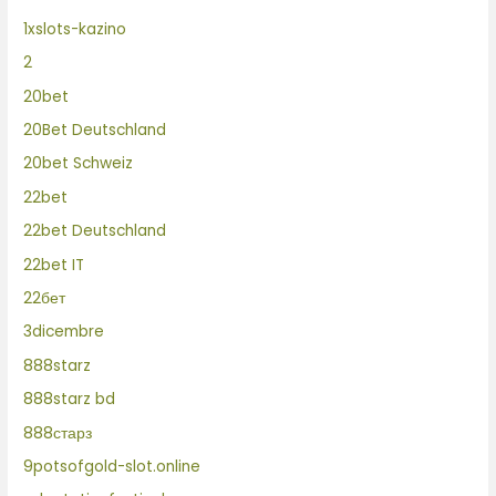
1xslots-kazino
2
20bet
20Bet Deutschland
20bet Schweiz
22bet
22bet Deutschland
22bet IT
22бет
3dicembre
888starz
888starz bd
888старз
9potsofgold-slot.online