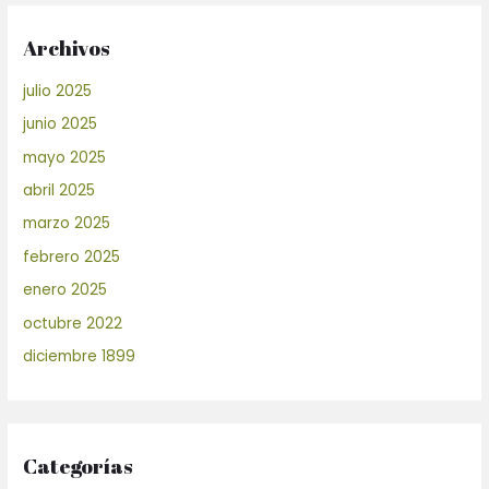
Archivos
julio 2025
junio 2025
mayo 2025
abril 2025
marzo 2025
febrero 2025
enero 2025
octubre 2022
diciembre 1899
Categorías