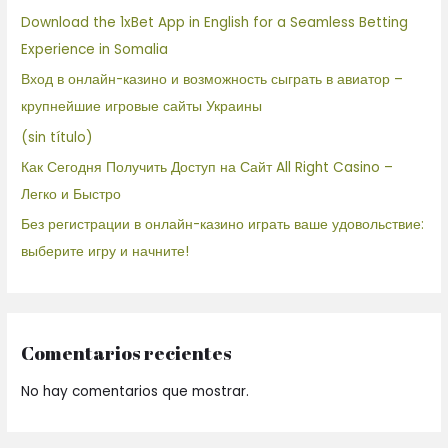
Download the 1xBet App in English for a Seamless Betting
Experience in Somalia
Вход в онлайн-казино и возможность сыграть в авиатор –
крупнейшие игровые сайты Украины
(sin título)
Как Сегодня Получить Доступ на Сайт All Right Casino –
Легко и Быстро
Без регистрации в онлайн-казино играть ваше удовольствие:
выберите игру и начните!
Comentarios recientes
No hay comentarios que mostrar.