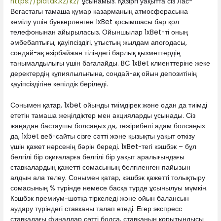
https://piatak.kz/kz/
ұсынамыз. Қазіргі уақытта сіз Лас-
Вегастағы тамаша құмар казарманың атмосферасына
көмілу үшін бункерленген 1xBet қосымшасы бар қол
телефонынан айырыласыз. Ойыншылар 1xBet-ті оның
әмбебаптығы, қауіпсіздігі, ұтыстың жылдам апогодасы,
сондай-ақ әзірбайжан тіліндегі барлық қызметтердің
танымалдылығы үшін бағалайды. BC 1xBet клиенттеріне жеке
деректердің құпиялылығына, сондай-ақ ойын депозитінің
қауіпсіздігіне кепілдік беріледі.
Сонымен қатар, 1xbet ойынды тиімдірек және одан да тиімді
ететін тамаша жеңілдіктер мен акцияларды ұсынады. Сіз
жаңадан бастаушы болсаңыз да, тәжірибелі адам болсаңыз
да, 1xbet веб-сайты сізге сәтті және қызықты уақыт өткізу
үшін қажет нәрсенің бәрін береді. 1xBet-тегі кэшбэк – бұл
белгілі бір оқиғаларға белгілі бір уақыт аралығындағы
ставкалардың қажетті сомасының белгіленген пайызын
алдын ала төлеу. Сонымен қатар, кэшбэк қажетті толықтыру
сомасының % түрінде немесе басқа түрде ұсынылуы мүмкін.
Кэшбэк премиум-шотқа тіркеледі және ойын балансын
аудару түріндегі ставканы талап етеді. Егер экспресс
ставкадағы финалдар сәтті болса, ставканың қорытындысы