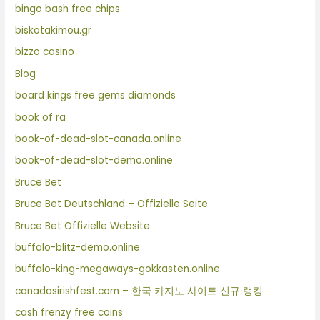
bingo bash free chips
biskotakimou.gr
bizzo casino
Blog
board kings free gems diamonds
book of ra
book-of-dead-slot-canada.online
book-of-dead-slot-demo.online
Bruce Bet
Bruce Bet Deutschland – Offizielle Seite
Bruce Bet Offizielle Website
buffalo-blitz-demo.online
buffalo-king-megaways-gokkasten.online
canadasirishfest.com – 한국 카지노 사이트 신규 랭킹
cash frenzy free coins