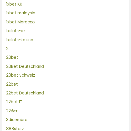
1xbet KR
1xbet malaysia
1xbet Morocco
1xslots-az
1xslots-kazino
2
20bet
20Bet Deutschland
20bet Schweiz
22bet
22bet Deutschland
22bet IT
22бет
3dicembre
888starz