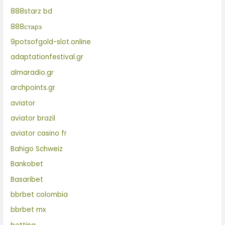
888starz bd
888старз
9potsofgold-slot.online
adaptationfestival.gr
almaradio.gr
archpoints.gr
aviator
aviator brazil
aviator casino fr
Bahigo Schweiz
Bankobet
Basaribet
bbrbet colombia
bbrbet mx