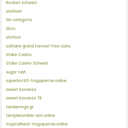
Roobet Schweiz
sachsen
Sin categoría
Slots
slottica
solitaire grand harvest free coins
Stake Casino
Stake Casino Schweiz
sugar rush
superhot40-tragaperras.online
sweet bonanza
sweet bonanza TR
tandemngo.gr
templetumble-slot.online
tropicalheat-tragaperras.online