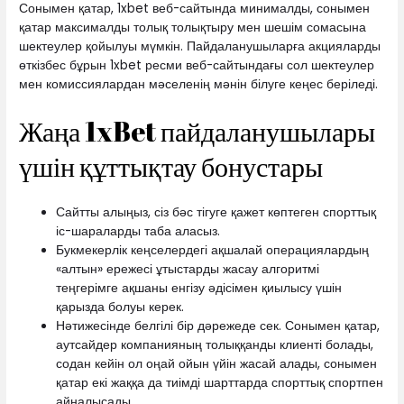
Сонымен қатар, 1xbet веб-сайтында минималды, сонымен
қатар максималды толық толықтыру мен шешім сомасына
шектеулер қойылуы мүмкін. Пайдаланушыларға акцияларды
өткізбес бұрын 1xbet ресми веб-сайтындағы сол шектеулер
мен комиссиялардан мәселенің мәнін білуге ​​кеңес беріледі.
Жаңа 1xBet пайдаланушылары
үшін құттықтау бонустары
Сайтты алыңыз, сіз бәс тігуге қажет көптеген спорттық
іс-шараларды таба аласыз.
Букмекерлік кеңселердегі ақшалай операциялардың
«алтын» ережесі ұтыстарды жасау алгоритмі
теңгерімге ақшаны енгізу әдісімен қиылысу үшін
қарызда болуы керек.
Нәтижесінде белгілі бір дәрежеде сек. Сонымен қатар,
аутсайдер компанияның толыққанды клиенті болады,
содан кейін ол оңай ойын үйін жасай алады, сонымен
қатар екі жаққа да тиімді шарттарда спорттық спортпен
айналысады.