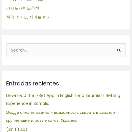
카지노사이트추천
한국 카지노 사이트 평가
B
u
s
c
Entradas recientes
a
r
Download the 1xBet App in English for a Seamless Betting
p
Experience in Somalia
o
Вход в онлайн-казино и возможность сыграть в авиатор –
r
крупнейшие игровые сайты Украины
:
(sin título)