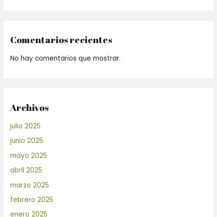
Comentarios recientes
No hay comentarios que mostrar.
Archivos
julio 2025
junio 2025
mayo 2025
abril 2025
marzo 2025
febrero 2025
enero 2025