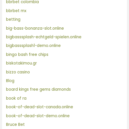
bbrbet colombia
bbrbet mx
betting
big-bass-bonanza-slot.online
bigbasssplash-echtgeld-spielen.online
bigbasssplash1-demo.online
bingo bash free chips
biskotakimou.gr
bizzo casino
Blog
board kings free gems diamonds
book of ra
book-of-dead-slot-canada.online
book-of-dead-slot-demo.online
Bruce Bet