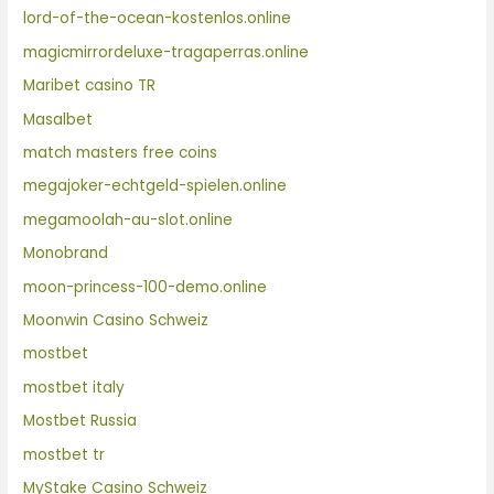
lord-of-the-ocean-kostenlos.online
magicmirrordeluxe-tragaperras.online
Maribet casino TR
Masalbet
match masters free coins
megajoker-echtgeld-spielen.online
megamoolah-au-slot.online
Monobrand
moon-princess-100-demo.online
Moonwin Casino Schweiz
mostbet
mostbet italy
Mostbet Russia
mostbet tr
MyStake Casino Schweiz