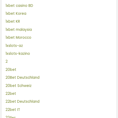
1xbet casino BD
1xbet Korea
1xbet KR
1xbet malaysia
1xbet Morocco
1xslots-az
1xslots-kazino
2
20bet
20Bet Deutschland
20bet Schweiz
22bet
22bet Deutschland
22bet IT
22бет