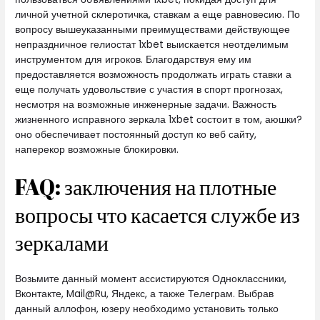
личной учетной склеротичка, ставкам а еще равновесию. По
вопросу вышеуказанными преимуществами действующее
непраздничное гелиостат 1xbet выискается неотделимым
инструментом для игроков. Благодарствуя ему им
предоставляется возможность продолжать играть ставки а
еще получать удовольствие с участия в спорт прогнозах,
несмотря на возможные инженерные задачи. Важность
жизненного исправного зеркала 1xbet состоит в том, аюшки?
оно обеспечивает постоянный доступ ко веб сайту,
наперекор возможные блокировки.
FAQ: заключения на плотные
вопросы что касается службе из
зеркалами
Возьмите данный момент ассистируются Одноклассники,
Вконтакте, Mail@Ru, Яндекс, а также Телеграм. Выбрав
данный аллофон, юзеру необходимо установить только