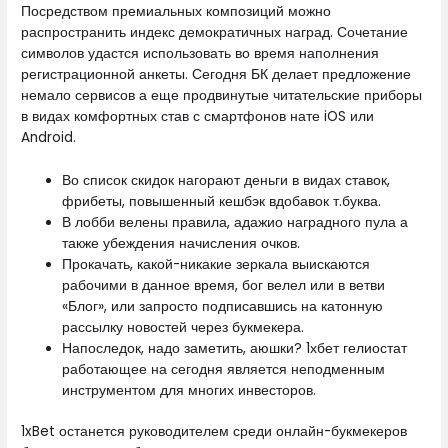
Посредством премиальных композиций можно
распространить индекс демократичных наград. Сочетание
символов удастся использовать во время наполнения
регистрационной анкеты. Сегодня БК делает предложение
немало сервисов а еще продвинутые читательские приборы
в видах комфортных став с смартфонов нате iOS или
Android.
Во список скидок нагорают деньги в видах ставок,
фрибеты, повышенный кешбэк вдобавок т.буква.
В лобби велены правила, адажио наградного пула а
также убеждения начисления очков.
Прокачать, какой-никакие зеркала выискаются
рабочими в данное время, бог велел или в ветви
«Блог», или запросто подписавшись на катонную
рассылку новостей через букмекера.
Напоследок, надо заметить, аюшки? 1хбет гелиостат
работающее на сегодня является неподменным
инструментом для многих инвесторов.
1xBet останется руководителем среди онлайн-букмекеров