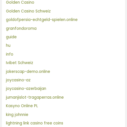
Golden Casino
Golden Casino Schweiz
goldofpersia-echtgeld-spielen.online
granfondoroma
guide
hu
info
Ivibet Schweiz
jokerscap-demo.online
joycasino-az
joycasino-azerbaijan
jumanjislot-tragaperras.online
Kasyno Online PL
king johnnie
lightning link casino free coins