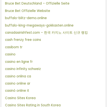
Bruce Bet Deutschland – Offizielle Seite
Bruce Bet Offizielle Website
buffalo-blitz-demo.online
buffalo-king-megaways-gokkasten.online
canadasirishfest.com – 한국 카지노 사이트 신규 랭킹
cash frenzy free coins
casibom tr
casino
casino en ligne fr
casino infinity schweiz
casino onlina ca
casino online ar
casinò online it
Casino Sites Korea
Casino Sites Rating in South Korea