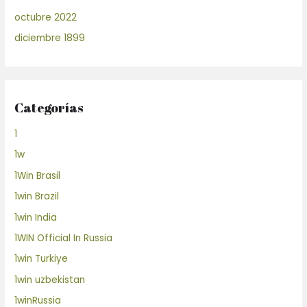
octubre 2022
diciembre 1899
Categorías
1
1w
1Win Brasil
1win Brazil
1win India
1WIN Official In Russia
1win Turkiye
1win uzbekistan
1winRussia