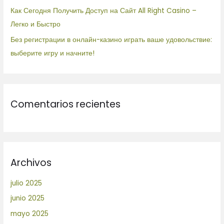
Как Сегодня Получить Доступ на Сайт All Right Casino –
Легко и Быстро
Без регистрации в онлайн-казино играть ваше удовольствие:
выберите игру и начните!
Comentarios recientes
Archivos
julio 2025
junio 2025
mayo 2025