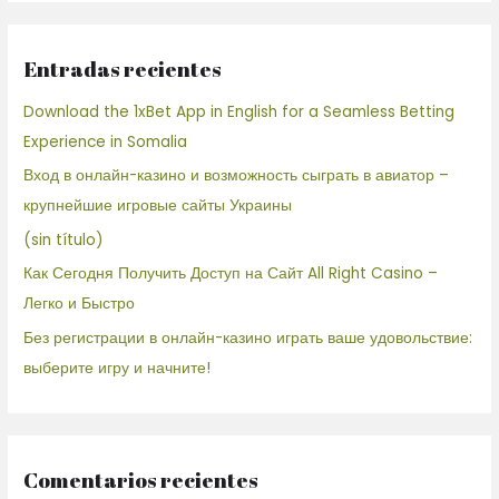
Entradas recientes
Download the 1xBet App in English for a Seamless Betting
Experience in Somalia
Вход в онлайн-казино и возможность сыграть в авиатор –
крупнейшие игровые сайты Украины
(sin título)
Как Сегодня Получить Доступ на Сайт All Right Casino –
Легко и Быстро
Без регистрации в онлайн-казино играть ваше удовольствие:
выберите игру и начните!
Comentarios recientes