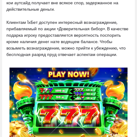
кои аутсайд получает вне всякое спор, задержанное на
действительные деньги.
Клиентам 1хБет доступен интересный вознаграждение,
прибавляемый по акции «Доверительная бибор». В качестве
подарка игроку предоставляется вероятность поспорить
кроме наличия денег нате водящем балансе. Чтобы
возыметь вознаграждение, можно прийти к убеждению, что
бесплодная разряд пруд отвечает аспектам операции.