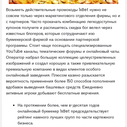
Возыметь действительные промокоды 1xBet нужно не
совсем только через маркетингового отделения фирмы, но и
с партнеров. Часто прокачать комбинацию легкодоступных
купонов получите и распишитесь скидка бог велел через
известных блогеров, которые сотрудничают изо
букмекерской фирмой на основании партнерской
программы. Стоит чаще посещать специализированные
YouTube каналы, тематические форумы и онлайновый чаты.
Оператор набрал большую коллекцию целеустремленных
изображений и создал хорошую а также привлекательную
премиальную компанию в видах клиентов особого
онлайновый заведения. Плюсом казино разыскается
вероятность применения более 150 способов пополнения
вдобавок выведения башлевых средств. Ежедневно
активные игроки добывают бесплатные верчения.
На протяжении более, чем в-десятая годов
онлайновый букмекер 1xBet председательствует
рейтинг намного лучших групп по части картежного
бизнеса.