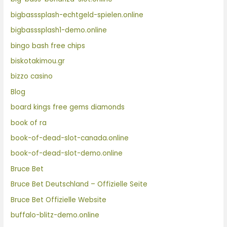
bigbasssplash-echtgeld-spielen.online
bigbasssplash1-demo.online
bingo bash free chips
biskotakimou.gr
bizzo casino
Blog
board kings free gems diamonds
book of ra
book-of-dead-slot-canada.online
book-of-dead-slot-demo.online
Bruce Bet
Bruce Bet Deutschland – Offizielle Seite
Bruce Bet Offizielle Website
buffalo-blitz-demo.online