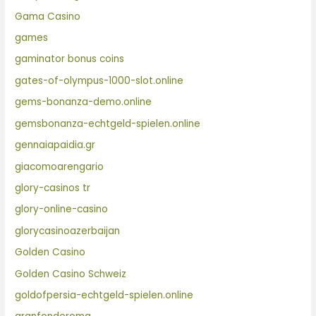
Gama Casino
games
gaminator bonus coins
gates-of-olympus-1000-slot.online
gems-bonanza-demo.online
gemsbonanza-echtgeld-spielen.online
gennaiapaidia.gr
giacomoarengario
glory-casinos tr
glory-online-casino
glorycasinoazerbaijan
Golden Casino
Golden Casino Schweiz
goldofpersia-echtgeld-spielen.online