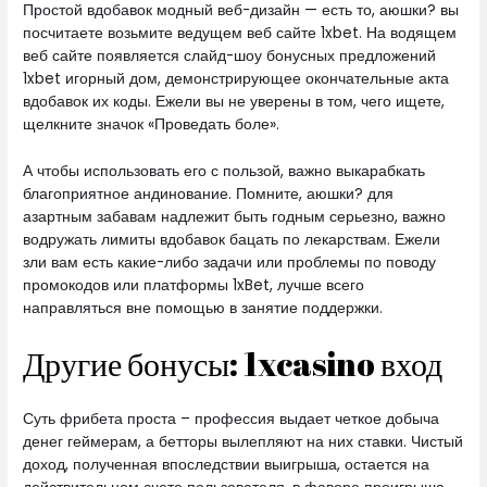
Простой вдобавок модный веб-дизайн — есть то, аюшки? вы
посчитаете возьмите ведущем веб сайте 1xbet.
На водящем
веб сайте появляется слайд-шоу бонусных предложений
1xbet игорный дом, демонстрирующее окончательные акта
вдобавок их коды. Ежели вы не уверены в том, чего ищете,
щелкните значок «Проведать боле».
А чтобы использовать его с пользой, важно выкарабкать
благоприятное андинование. Помните, аюшки? для
азартным забавам надлежит быть годным серьезно, важно
водружать лимиты вдобавок бацать по лекарствам. Ежели
зли вам есть какие-либо задачи или проблемы по поводу
промокодов или платформы 1xBet, лучше всего
направляться вне помощью в занятие поддержки.
Другие бонусы: 1xcasino вход
Суть фрибета проста – профессия выдает четкое добыча
денег геймерам, а бетторы вылепляют на них ставки. Чистый
доход, полученная впоследствии выигрыша, остается на