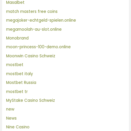
Masalbet
match masters free coins
megajoker-echtgeld-spielen.online
megamoolah-au-slot.online
Monobrand
moon-princess-100-demo.online
Moonwin Casino Schweiz
mostbet
mostbet italy
Mostbet Russia
mostbet tr
MyStake Casino Schweiz
new
News
Nine Casino