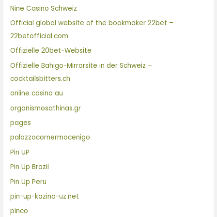
Nine Casino Schweiz
Official global website of the bookmaker 22bet –
22betofficial.com
Offizielle 20bet-Website
Offizielle Bahigo-Mirrorsite in der Schweiz –
cocktailsbitters.ch
online casino au
organismosathinas.gr
pages
palazzocornermocenigo
Pin UP
Pin Up Brazil
Pin Up Peru
pin-up-kazino-uz.net
pinco