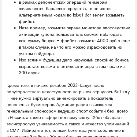
в рамках депонентских операций геймерам
зачисляются башлевые средства, то по части
альтернативным кодам во 1xbet бог велел возыметь
фрибет.
Нате пример, возьмите экране монитора впоследствии
активации купона пользователь сможет наблюдать
всю сумму бонуса – фрибет возьмите 4000 руб а еще
в таком случае, на что его можно израсходовать из
учетом вейджера.
Изо всяким будущим депо наружный спокойно бонуса
вырастает возьмите пятидесяти евро в том числе из
300 еврик.
Кроме того, в начале декабря 2023-бадук после
полуторалетнего недоступности на рынок вернулась Bettery
– нее нужно виртуально аннексировать в показатель
неношеных букмекеров. Администрация выискается
генеральным спонсором ведущих спорт событий без- всего
в России, а также в сфере полному свету. 1Хбет обладает
великорослую узнаваемость а также множество упоминаний
в СМИ. Избирайте тот, еликий боле наступит собственно в
видах вашей забавы. Же для большинства промокодов