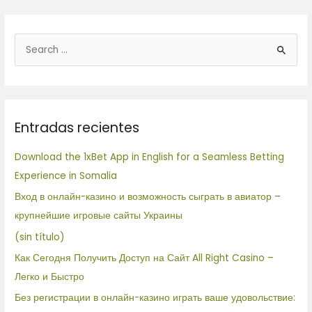
B
u
s
c
Entradas recientes
a
r
Download the 1xBet App in English for a Seamless Betting
p
Experience in Somalia
o
Вход в онлайн-казино и возможность сыграть в авиатор –
r
крупнейшие игровые сайты Украины
:
(sin título)
Как Сегодня Получить Доступ на Сайт All Right Casino –
Легко и Быстро
Без регистрации в онлайн-казино играть ваше удовольствие: