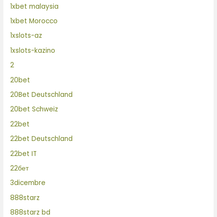
1xbet malaysia
1xbet Morocco
1xslots-az
1xslots-kazino
2
20bet
20Bet Deutschland
20bet Schweiz
22bet
22bet Deutschland
22bet IT
22бет
3dicembre
888starz
888starz bd