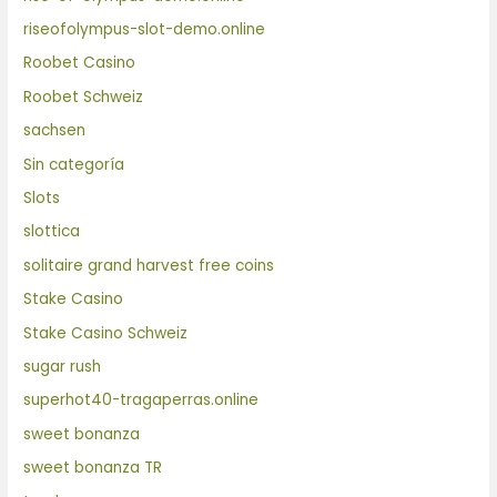
riseofolympus-slot-demo.online
Roobet Casino
Roobet Schweiz
sachsen
Sin categoría
Slots
slottica
solitaire grand harvest free coins
Stake Casino
Stake Casino Schweiz
sugar rush
superhot40-tragaperras.online
sweet bonanza
sweet bonanza TR