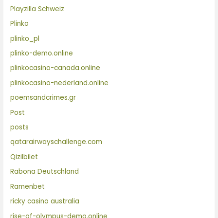
Playzilla Schweiz
Plinko
plinko_pl
plinko-demo.online
plinkocasino-canada.online
plinkocasino-nederland.online
poemsandcrimes.gr
Post
posts
qatarairwayschallenge.com
Qizilbilet
Rabona Deutschland
Ramenbet
ricky casino australia
rise-of-olympus-demo.online