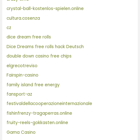
crystal-ball-kostenlos-spielen.online
cultura.cosenza
cz
dice dream free rolls
Dice Dreams free rolls hack Deutsch
double down casino free chips
elgrecotreviso
Fairspin-casino
family island free energy
fansport-az
festivaldellacooperazioneinternazionale
fishinfrenzy-tragaperras.online
fruity-reels-gokkasten.online
Gama Casino