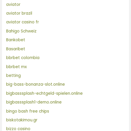
aviator
aviator brazil
aviator casino fr
Bahigo Schweiz
Bankobet
Basaribet
bbrbet colombia
bbrbet mx
betting
big-bass-bonanza-slot.online
bigbasssplash-echtgeld-spielen.online
bigbasssplash1-demo.online
bingo bash free chips
biskotakimou.gr
bizzo casino