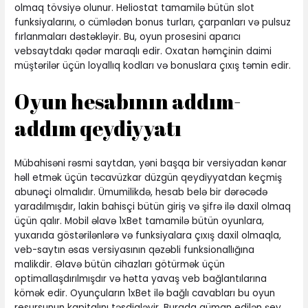
olmaq tövsiyə olunur. Heliostat tamamilə bütün slot
funksiyalarını, o cümlədən bonus turları, çarpanları və pulsuz
fırlanmaları dəstəkləyir. Bu, oyun prosesini aparıcı
vebsaytdakı qədər maraqlı edir. Oxatan həmçinin daimi
müştərilər üçün loyallıq kodları və bonuslara çıxış təmin edir.
Oyun hesabının addım-
addım qeydiyyatı
Mübahisəni rəsmi saytdan, yəni başqa bir versiyadan kənar
həll etmək üçün təcavüzkar düzgün qeydiyyatdan keçmiş
abunəçi olmalıdır. Ümumilikdə, hesab belə bir dərəcədə
yaradılmışdır, lakin bahisçi bütün giriş və şifrə ilə daxil olmaq
üçün qalır. Mobil əlavə 1xBet tamamilə bütün oyunlara,
yuxarıda göstərilənlərə və funksiyalara çıxış daxil olmaqla,
veb-saytın əsas versiyasının qəzəbli funksionallığına
malikdir. Əlavə bütün cihazları götürmək üçün
optimallaşdırılmışdır və hətta yavaş veb bağlantılarına
kömək edir. Oyunçuların 1xBet ilə bağlı cavabları bu oyun
resursunun kapitalını təsdiqləyir. Burada güman edilən şey