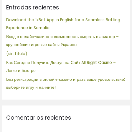
Entradas recientes
a
r
Download the 1xBet App in English for a Seamless Betting
p
Experience in Somalia
o
Вход в онлайн-казино и возможность сыграть в авиатор –
r
крупнейшие игровые сайты Украины
:
(sin título)
Как Сегодня Получить Доступ на Сайт All Right Casino –
Легко и Быстро
Без регистрации в онлайн-казино играть ваше удовольствие:
выберите игру и начните!
Comentarios recientes