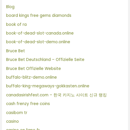
Blog
board kings free gems diamonds
book of ra
book-of-dead-slot-canada.online
book-of-dead-slot-demo.online
Bruce Bet
Bruce Bet Deutschland – Offizielle Seite
Bruce Bet Offizielle Website
buffalo-blitz-demo.online
buffalo-king-megaways-gokkasten.online
canadasirishfest.com – 한국 카지노 사이트 신규 랭킹
cash frenzy free coins
casibom tr
casino