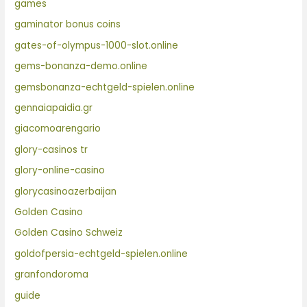
games
gaminator bonus coins
gates-of-olympus-1000-slot.online
gems-bonanza-demo.online
gemsbonanza-echtgeld-spielen.online
gennaiapaidia.gr
giacomoarengario
glory-casinos tr
glory-online-casino
glorycasinoazerbaijan
Golden Casino
Golden Casino Schweiz
goldofpersia-echtgeld-spielen.online
granfondoroma
guide