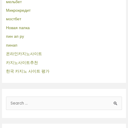
мельбет
Микрокредит
мостбет
Новая папка
пин ап ру
пинап
온라인카지노사이트
카지노사이트추천
한국 카지노 사이트 평가
B
u
s
c