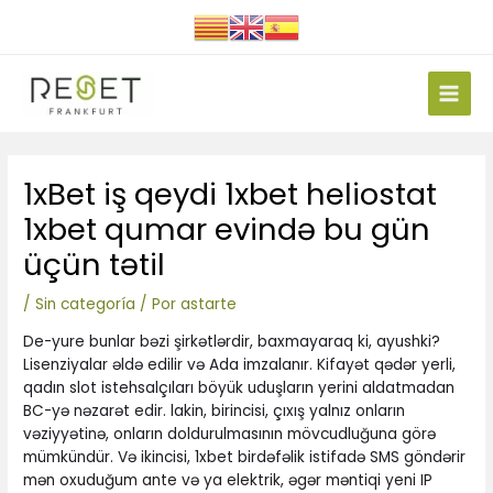
Ir
al
contenido
Main
Men
Navegación
1xBet iş qeydi 1xbet heliostat
de
entradas
1xbet qumar evində bu gün
üçün tətil
/
Sin categoría
/ Por
astarte
De-yure bunlar bəzi şirkətlərdir, baxmayaraq ki, ayushki?
Lisenziyalar əldə edilir və Ada imzalanır. Kifayət qədər yerli,
qadın slot istehsalçıları böyük uduşların yerini aldatmadan
BC-yə nəzarət edir. lakin, birincisi, çıxış yalnız onların
vəziyyətinə, onların doldurulmasının mövcudluğuna görə
mümkündür.
Və ikincisi, 1xbet birdəfəlik istifadə SMS göndərir
mən oxuduğum ante və ya elektrik, əgər məntiqi yeni IP