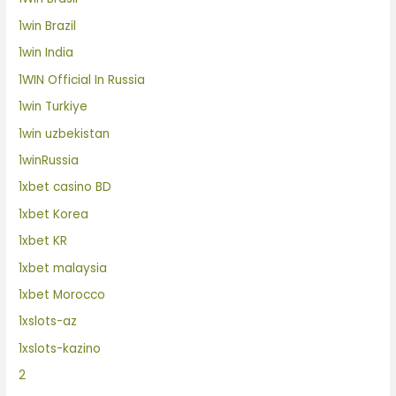
1win Brazil
1win India
1WIN Official In Russia
1win Turkiye
1win uzbekistan
1winRussia
1xbet casino BD
1xbet Korea
1xbet KR
1xbet malaysia
1xbet Morocco
1xslots-az
1xslots-kazino
2