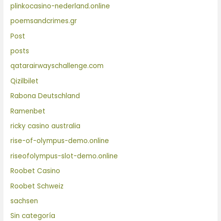
plinkocasino-nederland.online
poemsandcrimes.gr
Post
posts
qatarairwayschallenge.com
Qizilbilet
Rabona Deutschland
Ramenbet
ricky casino australia
rise-of-olympus-demo.online
riseofolympus-slot-demo.online
Roobet Casino
Roobet Schweiz
sachsen
Sin categoría