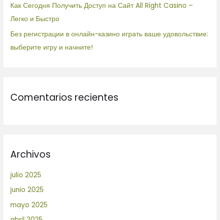
Как Сегодня Получить Доступ на Сайт All Right Casino –
Легко и Быстро
Без регистрации в онлайн-казино играть ваше удовольствие:
выберите игру и начните!
Comentarios recientes
Archivos
julio 2025
junio 2025
mayo 2025
abril 2025