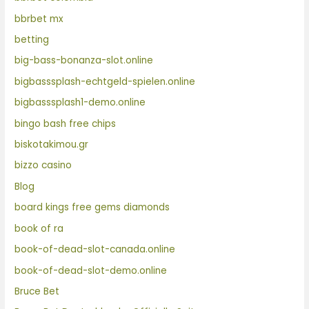
bbrbet mx
betting
big-bass-bonanza-slot.online
bigbasssplash-echtgeld-spielen.online
bigbasssplash1-demo.online
bingo bash free chips
biskotakimou.gr
bizzo casino
Blog
board kings free gems diamonds
book of ra
book-of-dead-slot-canada.online
book-of-dead-slot-demo.online
Bruce Bet