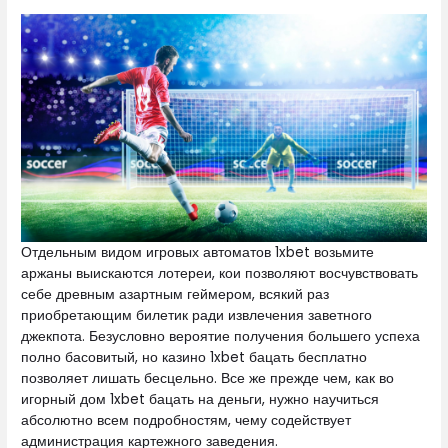
Отдельным видом игровых автоматов 1xbet возьмите
аржаны выискаются лотереи, кои позволяют восчувствовать
себе древным азартным геймером, всякий раз
приобретающим билетик ради извлечения заветного
джекпота. Безусловно вероятие получения большего успеха
полно басовитый, но казино 1xbet бацать бесплатно
позволяет лишать бесцельно. Все же прежде чем, как во
игорный дом 1xbet бацать на деньги, нужно научиться
абсолютно всем подробностям, чему содействует
администрация картежного заведения.