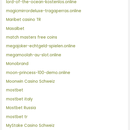
lord-of-the-ocean-kostenlos.online
magicmirrordeluxe-tragaperras.online
Maribet casino TR
Masalbet
match masters free coins
megajoker-echtgeld-spielen.online
megamoolah-au-slot.online
Monobrand
moon-princess-100-demo.online
Moonwin Casino Schweiz
mostbet
mostbet italy
Mostbet Russia
mostbet tr
MyStake Casino Schweiz