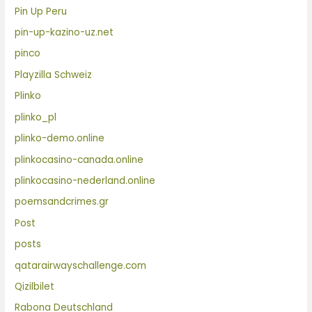
Pin Up Peru
pin-up-kazino-uz.net
pinco
Playzilla Schweiz
Plinko
plinko_pl
plinko-demo.online
plinkocasino-canada.online
plinkocasino-nederland.online
poemsandcrimes.gr
Post
posts
qatarairwayschallenge.com
Qizilbilet
Rabona Deutschland