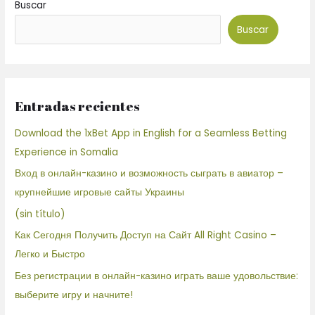
Buscar
Buscar
Entradas recientes
Download the 1xBet App in English for a Seamless Betting
Experience in Somalia
Вход в онлайн-казино и возможность сыграть в авиатор –
крупнейшие игровые сайты Украины
(sin título)
Как Сегодня Получить Доступ на Сайт All Right Casino –
Легко и Быстро
Без регистрации в онлайн-казино играть ваше удовольствие:
выберите игру и начните!