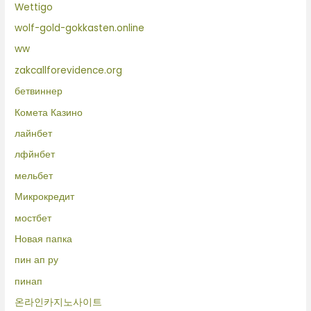
Wettigo
wolf-gold-gokkasten.online
ww
zakcallforevidence.org
бетвиннер
Комета Казино
лайнбет
лфйнбет
мельбет
Микрокредит
мостбет
Новая папка
пин ап ру
пинап
온라인카지노사이트