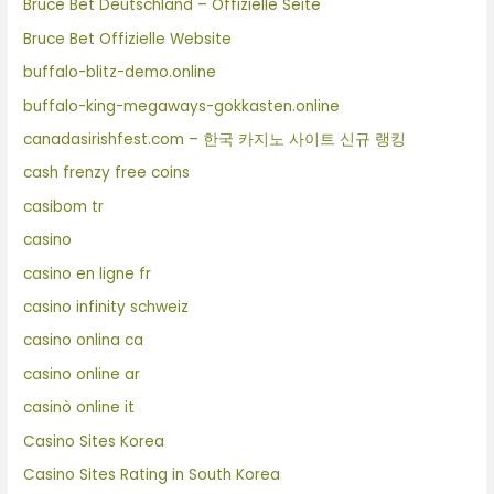
Bruce Bet Deutschland – Offizielle Seite
Bruce Bet Offizielle Website
buffalo-blitz-demo.online
buffalo-king-megaways-gokkasten.online
canadasirishfest.com – 한국 카지노 사이트 신규 랭킹
cash frenzy free coins
casibom tr
casino
casino en ligne fr
casino infinity schweiz
casino onlina ca
casino online ar
casinò online it
Casino Sites Korea
Casino Sites Rating in South Korea