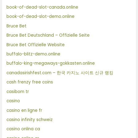
book-of-dead-slot-canada.online
book-of-dead-slot-demo.online
Bruce Bet
Bruce Bet Deutschland – Offizielle Seite
Bruce Bet Offizielle Website
buffalo-blitz-demo.online
buffalo-king-megaways-gokkasten.online
canadasirishfest.com – 한국 카지노 사이트 신규 랭킹
cash frenzy free coins
casibom tr
casino
casino en ligne fr
casino infinity schweiz
casino onlina ca