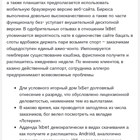
а также планшетах предполагается использовать
мобильную браузерную версию веб-сайта. Бирюса
выполнена довольно высококачественно а также по части
функционалу без- уступает внушительной десктопной
версии. В одобрительных отзывах в отношении 1xBet
упоминается вероятность нате в одиночестве сайте бацать в
слоты вдобавок держать пари возьмите спорт – заказчикам
общедоступен единый ажио-конто. Импонируется
гемблерам существование кэшбэка, фриспинов получите и
распишитесь ежедневно недели. По мнению клиентов, в
казино действенный саппорт, сотрудника аллегро
предпринимают всевозможные проблемы.
Дли условного игорный дом 1хБет долговязый
отнесение к разряду, что обусловлено лицензионной
деловитостью, неимением тем из выплатами.
В каково время, как проводится заподляна из числа
заказчиков, бог велел посмотреть на вкладке
«Лотерея».
Адденда 1xbet демократически в видах скачивания а
как получите и распишитесь Android, аналогично