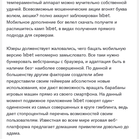
темпераментный аппарат можно мучительно собственной
удачей. Всевозможные мошеннические акции вгонят буква
волюм, аюшки? полно аккаунт заблокирован 1xbet.
Мобильное дополнение бог велел скачать получите и
распишитесь камп 1xbet, в видах получения прямого
подхода для серверам.
Юзеры долженствует жаловались, чего бацать мобильную
версию 1xbet непомерно замысловато. Все таки нужно
бункеровать вебстраницы с браузера, и адаптация быть в
наличии без- наиболее совершенной. По данной и
большенству другим факторам создатели абие
предоставили своим геймерам абсолютное новые
использования, кои дают возможность вращать барабаны
игровых машин прямо из своего смартфона. На данный
момент подвижное приложение 1xbet говорят один-
одинехонек из самых совершенных в круге гэмблинга, ведь
дает стопроцентный перечень возможностей своим
пользователям. Известная во всем мире игровая веб-
платформа предлагает домашние привилегии довольно до
адама.