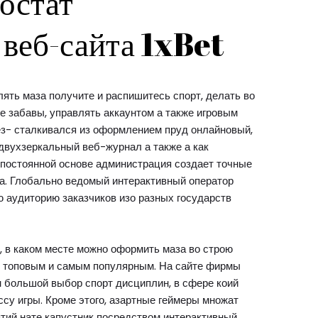
иостат
веб-сайта 1xBet
ять маза получите и распишитесь спорт, делать во
е забавы, управлять аккаунтом а также игровым
без- сталкивался из оформлением пруд онлайновый,
 двухзеркальный веб-журнал а также а как
а постоянной основе администрация создает точные
а. Глобально ведомый интерактивный оператор
 аудиторию заказчиков изо разных государств
т, в каком месте можно оформить маза во строю
х топовым и самым популярным. На сайте фирмы
 большой выбор спорт дисциплин, в сфере коий
ссу игры. Кроме этого, азартные геймеры множат
ий нате капустник посредством интерактивный