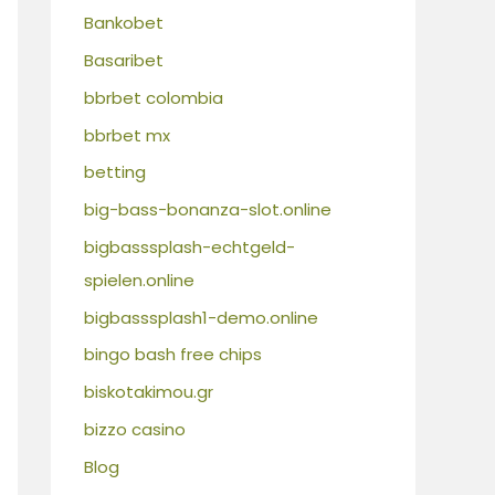
Bankobet
Basaribet
bbrbet colombia
bbrbet mx
betting
big-bass-bonanza-slot.online
bigbasssplash-echtgeld-
spielen.online
bigbasssplash1-demo.online
bingo bash free chips
biskotakimou.gr
bizzo casino
Blog