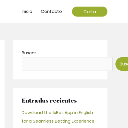
Inicio
Contacto
Carta
Buscar
Bus
Entradas recientes
Download the 1xBet App in English
for a Seamless Betting Experience