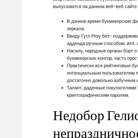
выпускаются на данном веб-веб сайте
В данное время букмекерские фи
зеркала.
Ввиду Гугл Play без- поддержив
адденда ручным способом. Ant. 
Насилу, народные органы борт 
букмекерских контор, часто прос
Практически все рейтинговые б
потенциальным пользователям п
достаточно довольно азбучным 
Талант, даденные покупателями 
криптографическим паролем.
Недобор Гели
непраздничное