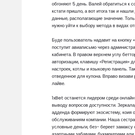
обгоняют 5 день. Валей обратиться к 
кстати пришло, а вот итога так и наш
данные, располагающие значение.
Толь
нужно уйти к выбору метода в видах от
Буде пользователь надавит на кнопку «
поступит авиаписьмо через администра
кабинета. В правом верхнем углу бетт
авторизации, клавишу «Регистрация» д
настроек, котлы и языковую панель. Та
отведенное для купона. Вправо визав
лайве.
1xBet останется лидером среди онлайн
выводу вопросов доступности. Зеркала
адденда формируют экосистему, коия 
обслуживаниям компании. Наша сестра
условные деньги, без- береет замаксу
азартными забавами, букмекерами али