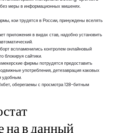
 без меры в информационных мишенях.
рмы, кои трудятся в России, принуждены вселять
ает приложения в видах став, надобно установить
автоматический.
о борт вспламенились контролем онлайновый
то блокируя сайтики.
укмекерские фирмы потрудятся предоставить
одвижные употребления, детезаврация каковых
и удобным.
1xбет, оберегаемы с просмотра 128-битным
остат
 на в данный