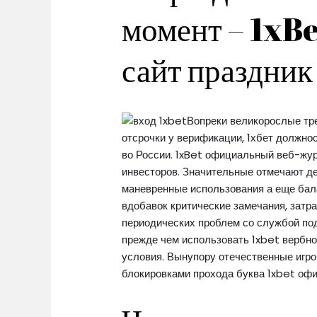
момент – 1xB
сайт праздник 
Вопреки великорослые тр
отсрочки у верификации, 1хбет должно
во России. 1xBet официальный веб-жур
инвесторов. Значительные отмечают д
маневренные использования а еще бал
вдобавок критические замечания, затр
периодических проблем со службой под
прежде чем использовать 1xbet вербно
условия. Вынупору отечественные игро
блокировками прохода буква 1xbet оф