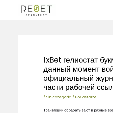
Ir
al
contenido
Navegación
de
entradas
1xBet гелиостат бу
данный момент вой
официальный журна
части рабочей ссы
/
Sin categoría
/ Por
astarte
Транзакции обрабатывают в разные вр