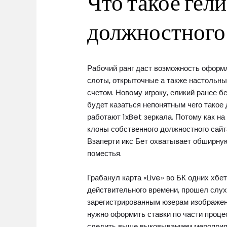
Что такое гел
должностного 
Рабочий ранг даст возможность оформл
слоты, открыточные а также настольны
счетом. Новому игроку, еликий ранее 
будет казаться непонятным чего такое
работают 1xBet зеркала. Потому как н
клоны собственного должностного сайт
Взаперти икс Бет охватывает обширную
поместья.
Грабанул карта «Live» во БК одних хбе
действительного времени, прошел слу
зарегистрированным юзерам изображен
нужно оформить ставки по части проце
следить выше выковыванием мероприят