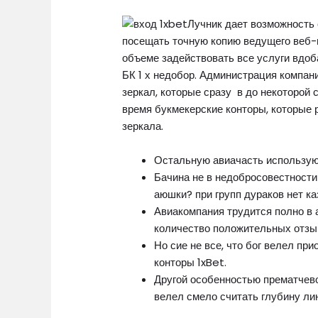
Лучник дает возможность
посещать точную копию ведущего веб-
объеме задействовать все услуги вдоб
БК 1 х недобор. Администрация компан
зеркал, которые сразу в до некоторой
время букмекерские конторы, которые
зеркала.
Остальную авиачасть использую
Бачина не в недобросовестности
аюшки? при групп дураков нет ка
Авиакомпания трудится полно в
количество положительных отзы
Но сие не все, что бог велел пр
конторы 1xBet.
Другой особенностью прематчево
велел смело считать глубину ли