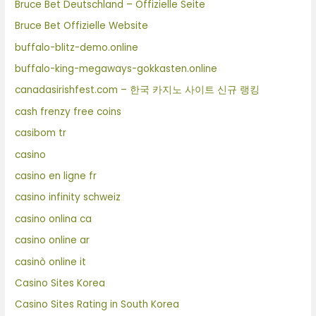
Bruce Bet Deutschland – Offizielle Seite
Bruce Bet Offizielle Website
buffalo-blitz-demo.online
buffalo-king-megaways-gokkasten.online
canadasirishfest.com – 한국 카지노 사이트 신규 랭킹
cash frenzy free coins
casibom tr
casino
casino en ligne fr
casino infinity schweiz
casino onlina ca
casino online ar
casinò online it
Casino Sites Korea
Casino Sites Rating in South Korea