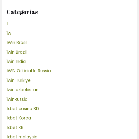
Categorías
1
1w
1Win Brasil
1win Brazil
1win India
1WIN Official In Russia
1win Turkiye
1win uzbekistan
1winRussia
1xbet casino BD
1xbet Korea
1xbet KR
1xbet malaysia