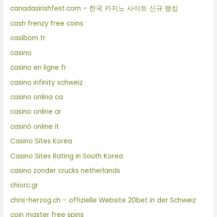
canadasirishfest.com – 한국 카지노 사이트 신규 랭킹
cash frenzy free coins
casibom tr
casino
casino en ligne fr
casino infinity schweiz
casino onlina ca
casino online ar
casinò online it
Casino Sites Korea
Casino Sites Rating in South Korea
casino zonder crucks netherlands
chiorc.gr
chris-herzog.ch – offizielle Website 20bet in der Schweiz
coin master free spins