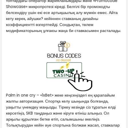
топтардағы оператор жарияланымдары және «Promocode
Showcase» микропротезі кіреді. Белгілі бір промокодты
белсендіру үшін екі есе артықшылық алу мүмкін емес. Айта
кету керек, айушки? кейіннен ставканың дизайны
коэффициентті өзгертпейді. Сондықтан, төлем
модификаторының ұлғаюы жаңа би ставкасымен расталады.
Palm in one cry – «1xBet» жеке кеңсеңіздегі ең қарапайым
жалпы авторизация. Спортқа келу шыңында болғанда,
уақытты үнемдеу маңызды. Тіркеу кезінде сіз тұратын елді
көрсетіңіз, SKB таңдаңыз және кіруге өтініш алыңыз. Ол
арқылы құрылған бетке өтіп, салымшыны әкеліңіз.
Толықтырудан кейін әуе спортына болжам жасап, ставкалар