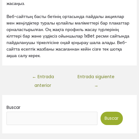
жасаңыз.
Веб-сайттың басты бетінің ортасында пайдалы акциялар
мен жеңілдіктер туралы қолайлы мәліметтері бар плакаттар
орналастырылған. Оң жақта профиль жасау түрлерінің
кілттері бар және үздіксіз ойыншылар 1xBet ресми сайтында
пайдаланушы тіркелгісіне оңай қоңырау шала алады. Веб-
сайтта есептік жазбаны жасағаннан кейін сізге тек шотқа
ақша салу керек.
←
Entrada
Entrada siguiente
anterior
→
Buscar
Buscar