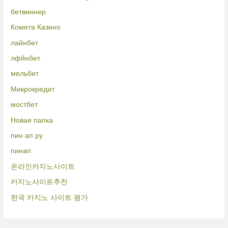
бетвиннер
Комета Казино
лайнбет
лфйнбет
мельбет
Микрокредит
мостбет
Новая папка
пин ап ру
пинап
온라인카지노사이트
카지노사이트추천
한국 카지노 사이트 평가