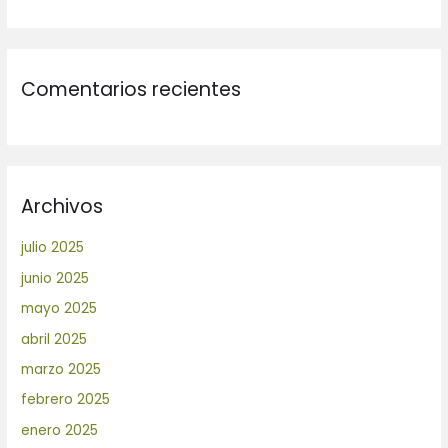
Comentarios recientes
Archivos
julio 2025
junio 2025
mayo 2025
abril 2025
marzo 2025
febrero 2025
enero 2025