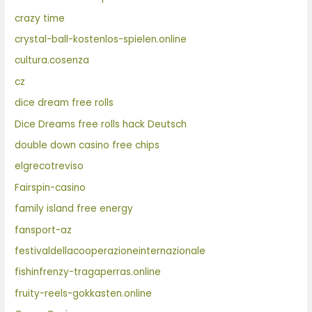
crazy time
crystal-ball-kostenlos-spielen.online
cultura.cosenza
cz
dice dream free rolls
Dice Dreams free rolls hack Deutsch
double down casino free chips
elgrecotreviso
Fairspin-casino
family island free energy
fansport-az
festivaldellacooperazioneinternazionale
fishinfrenzy-tragaperras.online
fruity-reels-gokkasten.online