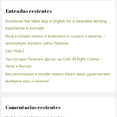
Entradas recientes
Download the 1xBet App in English for a Seamless Betting
Experience in Somalia
Вход в онлайн-казино и возможность сыграть в авиатор –
крупнейшие игровые сайты Украины
(sin título)
Как Сегодня Получить Доступ на Сайт All Right Casino –
Легко и Быстро
Без регистрации в онлайн-казино играть ваше удовольствие:
выберите игру и начните!
Comentarios recientes