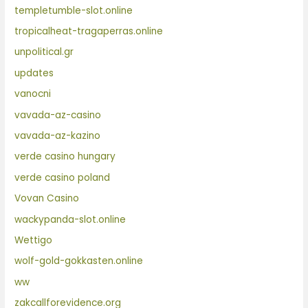
templetumble-slot.online
tropicalheat-tragaperras.online
unpolitical.gr
updates
vanocni
vavada-az-casino
vavada-az-kazino
verde casino hungary
verde casino poland
Vovan Casino
wackypanda-slot.online
Wettigo
wolf-gold-gokkasten.online
ww
zakcallforevidence.org