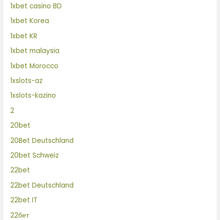
1xbet casino BD
1xbet Korea
1xbet KR
1xbet malaysia
1xbet Morocco
1xslots-az
1xslots-kazino
2
20bet
20Bet Deutschland
20bet Schweiz
22bet
22bet Deutschland
22bet IT
22бет