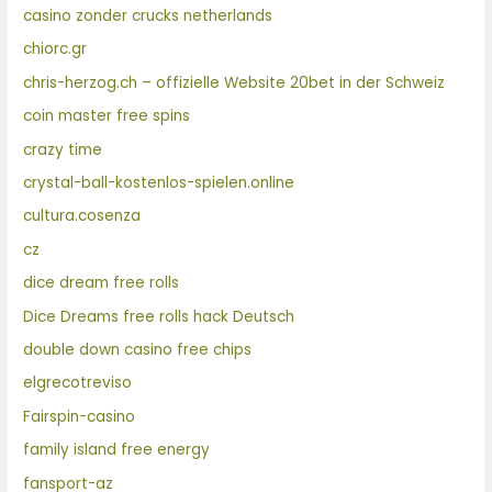
casino zonder crucks netherlands
chiorc.gr
chris-herzog.ch – offizielle Website 20bet in der Schweiz
coin master free spins
crazy time
crystal-ball-kostenlos-spielen.online
cultura.cosenza
cz
dice dream free rolls
Dice Dreams free rolls hack Deutsch
double down casino free chips
elgrecotreviso
Fairspin-casino
family island free energy
fansport-az