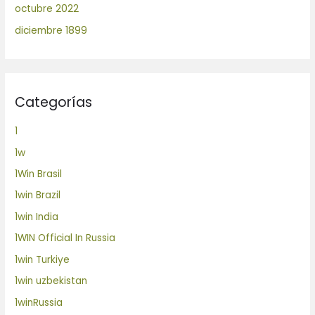
octubre 2022
diciembre 1899
Categorías
1
1w
1Win Brasil
1win Brazil
1win India
1WIN Official In Russia
1win Turkiye
1win uzbekistan
1winRussia