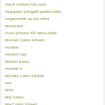
match masters free coins
megajoker-echtgeld-spielen.online
megamoolah-au-slot.online
Monobrand
moon-princess-100-demo.online
Moonwin Casino Schweiz
mostbet
mostbet italy
Mostbet Russia
mostbet tr
MyStake Casino Schweiz
new
News
Nine Casino
Nine Casino Schweiz