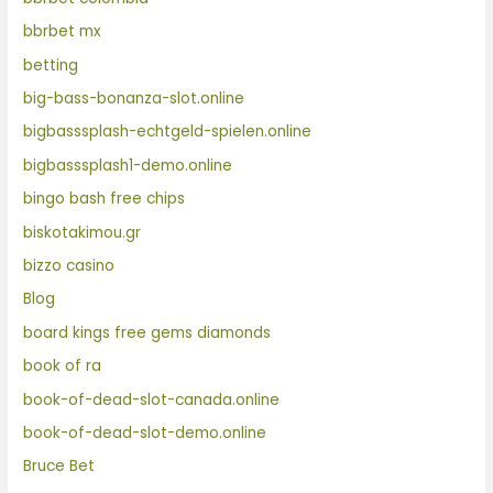
bbrbet mx
betting
big-bass-bonanza-slot.online
bigbasssplash-echtgeld-spielen.online
bigbasssplash1-demo.online
bingo bash free chips
biskotakimou.gr
bizzo casino
Blog
board kings free gems diamonds
book of ra
book-of-dead-slot-canada.online
book-of-dead-slot-demo.online
Bruce Bet