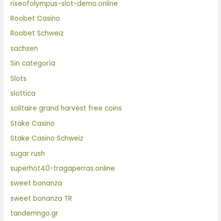
riseofolympus-slot-demo.online
Roobet Casino
Roobet Schweiz
sachsen
Sin categoría
Slots
slottica
solitaire grand harvest free coins
Stake Casino
Stake Casino Schweiz
sugar rush
superhot40-tragaperras.online
sweet bonanza
sweet bonanza TR
tandemngo.gr