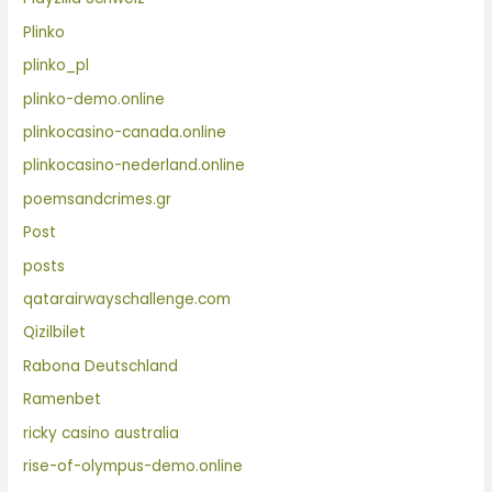
Plinko
plinko_pl
plinko-demo.online
plinkocasino-canada.online
plinkocasino-nederland.online
poemsandcrimes.gr
Post
posts
qatarairwayschallenge.com
Qizilbilet
Rabona Deutschland
Ramenbet
ricky casino australia
rise-of-olympus-demo.online