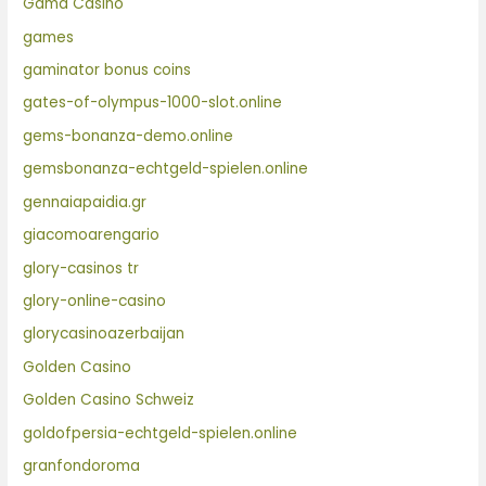
Gama Casino
games
gaminator bonus coins
gates-of-olympus-1000-slot.online
gems-bonanza-demo.online
gemsbonanza-echtgeld-spielen.online
gennaiapaidia.gr
giacomoarengario
glory-casinos tr
glory-online-casino
glorycasinoazerbaijan
Golden Casino
Golden Casino Schweiz
goldofpersia-echtgeld-spielen.online
granfondoroma