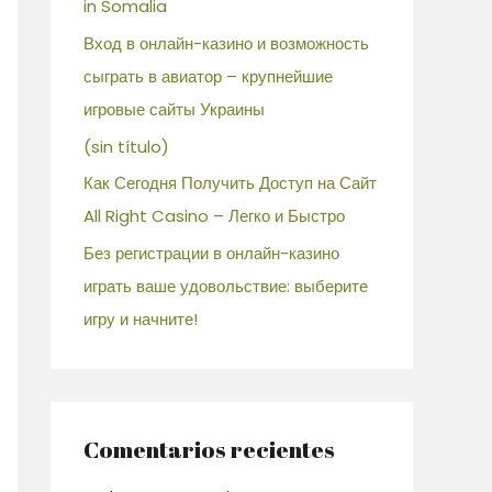
in Somalia
Вход в онлайн-казино и возможность
сыграть в авиатор – крупнейшие
игровые сайты Украины
(sin título)
Как Сегодня Получить Доступ на Сайт
All Right Casino – Легко и Быстро
Без регистрации в онлайн-казино
играть ваше удовольствие: выберите
игру и начните!
Comentarios recientes