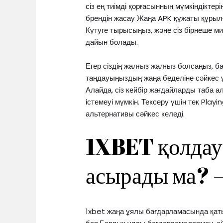
сіз ең тиімді қорғасынның мүмкіндіктері
брендін жасау Жаңа APK құжаты құрылғ
Күтуге тырысыңыз, және сіз бірнеше ми
дайын болады.
Егер сіздің жалғыз жалғыз болсаңыз, ба
таңдауыңыздың жаңа беделіне сәйкес ұ
Алайда, сіз кейбір жағдайларды таба 
істемеуі мүмкін. Тексеру үшін тек Playi
альтернативы сәйкес келеді.
1XBET қолдау 
асырады ма? –
1xbet жаңа ұялы бағдарламасында қат