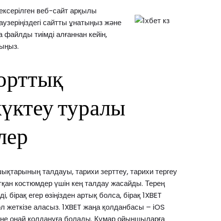
тексерілген веб-сайт арқылы
аузеріңіздегі сайтты ұнатыңыз және
 файлды тиімді алғаннан кейін,
ыңыз.
порттық
үктеу туралы
лер
ншықтарының талдауы, тарихи зерттеу, тарихи тергеу
тқан костюмдер үшін кең талдау жасайды. Терең
і, бірақ егер өзіңізден артық болса, бірақ 1XBET
ол жеткізе аласыз. 1XBET жаңа қолданбасы – iOS
әне оңай қолдануға болады. Құмар ойыншыларға