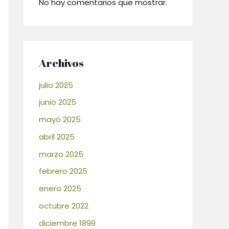
No hay comentarios que mostrar.
Archivos
julio 2025
junio 2025
mayo 2025
abril 2025
marzo 2025
febrero 2025
enero 2025
octubre 2022
diciembre 1899