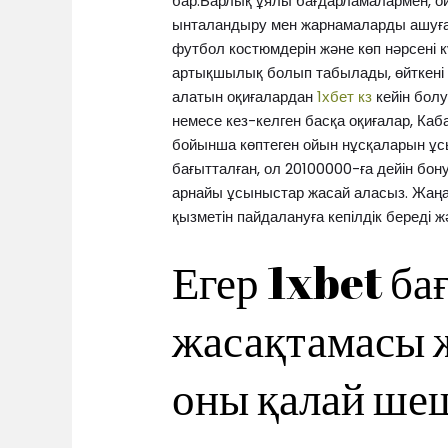
бар.Барлық ұялы бағдарламалармен, ой
ынталандыру мен жарнамаларды ашуға
футбол костюмдерін және көп нәрсені 
артықшылық болып табылады, өйткені
алатын оқиғалардан
1хбет кз
кейін болу
немесе кез-келген басқа оқиғалар, Каб
бойынша көптеген ойын нұсқаларын ұсы
бағытталған, ол 20100000-ға дейін бо
арнайы ұсыныстар жасай аласыз. Жаңа
қызметін пайдалануға кепілдік береді ж
Егер 1xbet ба
жасақтамасы 
оны қалай ше