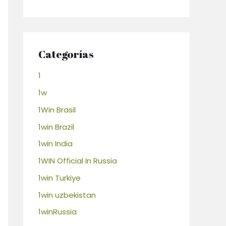
Categorías
1
1w
1Win Brasil
1win Brazil
1win India
1WIN Official In Russia
1win Turkiye
1win uzbekistan
1winRussia