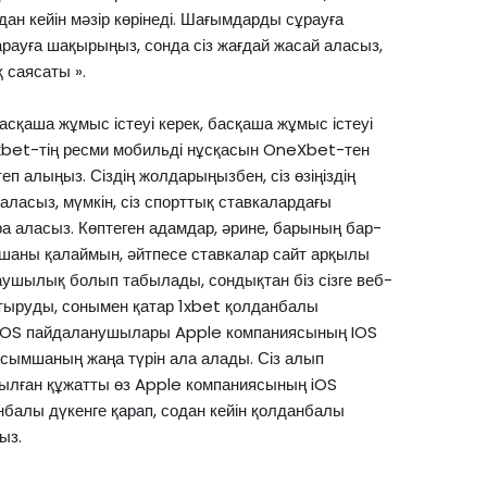
дан кейін мәзір көрінеді. Шағымдарды сұрауға
арауға шақырыңыз, сонда сіз жағдай жасай аласыз,
 саясаты ».
басқаша жұмыс істеуі керек, басқаша жұмыс істеуі
де 1xbet-тің ресми мобильді нұсқасын OneXbet-тен
еп алыңыз. Сіздің жолдарыңызбен, сіз өзіңіздің
е аласыз, мүмкін, сіз спорттық ставкалардағы
ра аласыз. Көптеген адамдар, әрине, барының бар-
сымшаны қалаймын, әйтпесе ставкалар сайт арқылы
ушылық болып табылады, сондықтан біз сізге веб-
тыруды, сонымен қатар 1xbet қолданбалы
IOS пайдаланушылары Apple компаниясының IOS
осымшаның жаңа түрін ала алады. Сіз алып
тылған құжатты өз Apple компаниясының iOS
балы дүкенге қарап, содан кейін қолданбалы
ыз.