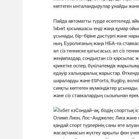
көптеген ынталандырулар ұнайды және 
Пайда автоматты түрде есептеледі, ай
1xbet қосымшасы енді жаңа құмар ойы
ұсынады, бір-біріне дәстүрлі және нар
ның, Еуролиганың жаңа НБА-ға ставкасы
ал сіз тенниске қатысасыз, ал сіз тенни
жеңімпаздар, сондықтан сіз қарсылас
крикетке оспер, бүкіләлемдік жарылымда
едәуір халықаралық жарыстар. Өткенде,
шараларды және ESPorts, Rugby, воле
сияқты көптеген мүмкіндіктер ұсынады
және сіз ставкалардың сызығынан ере
Сондай-ақ, біздің спорттық 
Олимп Лион, Лос-Анджелес Лига және сі
қандай спорт түрлерінің саны өте алуа
жасақтамасын жүктеу арқылы фон үнемд