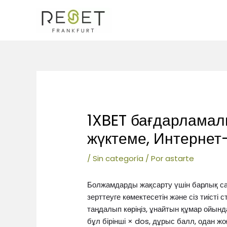
Ir
al
contenido
Navegación
de
entradas
1XBET бағдарламал
жүктеме, Интернет-
/
Sin categoría
/ Por
astarte
Болжамдарды жақсарту үшін барлық сату
зерттеуге көмектесетін және сіз тиісті
таңдалып көріңіз, ұнайтын құмар ойын
бұл бірінші × dos, дұрыс балл, одан жо