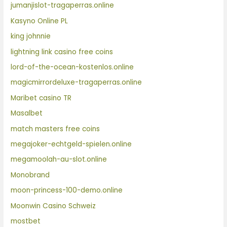
jumanjislot-tragaperras.online
Kasyno Online PL
king johnnie
lightning link casino free coins
lord-of-the-ocean-kostenlos.online
magicmirrordeluxe-tragaperras.online
Maribet casino TR
Masalbet
match masters free coins
megajoker-echtgeld-spielen.online
megamoolah-au-slot.online
Monobrand
moon-princess-100-demo.online
Moonwin Casino Schweiz
mostbet