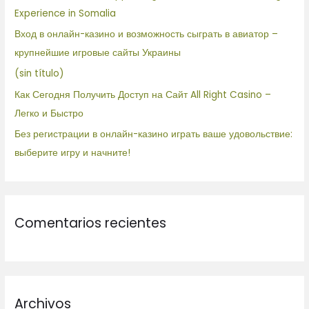
p
Experience in Somalia
o
Вход в онлайн-казино и возможность сыграть в авиатор –
r
крупнейшие игровые сайты Украины
:
(sin título)
Как Сегодня Получить Доступ на Сайт All Right Casino –
Легко и Быстро
Без регистрации в онлайн-казино играть ваше удовольствие:
выберите игру и начните!
Comentarios recientes
Archivos