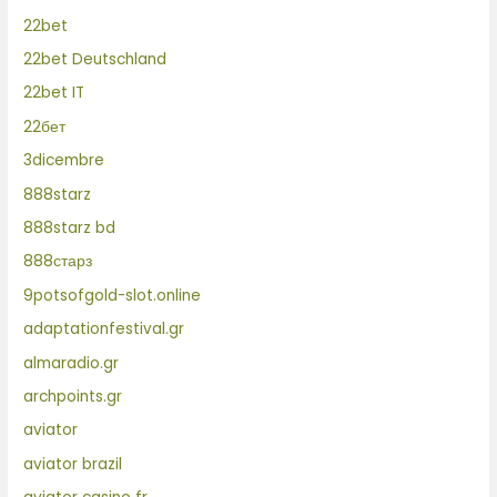
22bet
22bet Deutschland
22bet IT
22бет
3dicembre
888starz
888starz bd
888старз
9potsofgold-slot.online
adaptationfestival.gr
almaradio.gr
archpoints.gr
aviator
aviator brazil