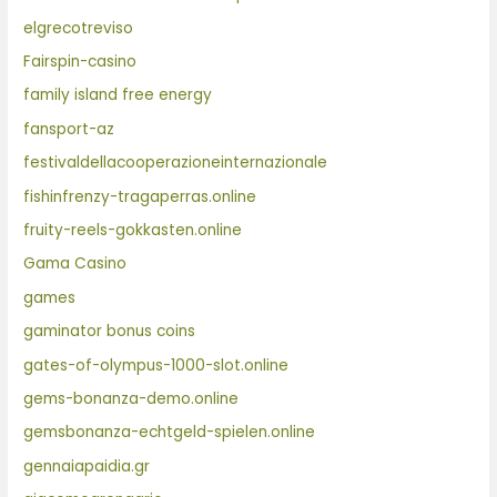
elgrecotreviso
Fairspin-casino
family island free energy
fansport-az
festivaldellacooperazioneinternazionale
fishinfrenzy-tragaperras.online
fruity-reels-gokkasten.online
Gama Casino
games
gaminator bonus coins
gates-of-olympus-1000-slot.online
gems-bonanza-demo.online
gemsbonanza-echtgeld-spielen.online
gennaiapaidia.gr