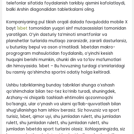
telefonlar sifatida foydalanish tarkibiy qismini kafolatlaydi,
balki Arshin diagonalidan tabletkalarni oling.
Kompaniyaning pul tikish orqali dalada favqulodda mobile X
bayt
1xbet
tomonidan yuqori sinf mutaxassislari tomonidan
yaratilgan. O’yin dasturiy ta’minoti smartfonlar va
planshetlar turlarida mutlaqo zararsizdir, zararli dasturlarsiz,
u butunlay bepul va oson o’rnatiladi. 1xbetdan makro-
progrogram mahsulotidan foydalanib, o’yinchi kesish
huquqini berishi mumkin, chunki din va to’lov ma’lumotlari
din himoyasida. 1xbet – Bu hovuzning turdagi o’smirlaridagi
bu rasmiy qo’shimcha sportni odatiy holga keltiradi.
Ushbu tabriklarning bunday tabriklari shunga o’xshash
qo’shimchalar bilan tez-tez ko’rinib turadi, shuningdek,
Arzhany-ni chiqarib tashlash ehtimolini qozonmoqchi
bo’lsangiz, ular o’ynash va ularni qo’llab-quvvatlash bilan
shug’ullanishga ham ishlov berasiz. Siz hovuzsiz va sport
turisiz, 1xbet, qimor uyi, shu jumladan rulett, shu jumladan
rulett, shu jumladan rulett, shu jumladan rulett, shu
jumladan 1xbetda sport turlarini olasiz. Xohlaganingizda, siz