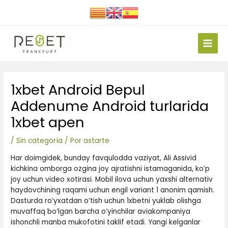
Ir
al
contenido
Main
Men
Navegación
1xbet Android Bepul
de
entradas
Addenume Android turlarida
1xbet apen
/
Sin categoría
/ Por
astarte
Har doimgidek, bunday favqulodda vaziyat, Ali Assivid
kichkina omborga ozgina joy ajratishni istamaganida, ko’p
joy uchun video xotirasi. Mobil ilova uchun yaxshi alternativ
haydovchining raqami uchun engil variant 1 anonim qamish.
Dasturda ro’yxatdan o’tish uchun 1xbetni yuklab olishga
muvaffaq bo’lgan barcha o’yinchilar aviakompaniya
ishonchli manba mukofotini taklif etadi.
Yangi kelganlar