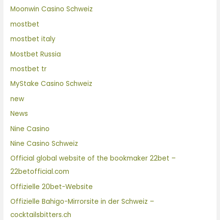
Moonwin Casino Schweiz
mostbet
mostbet italy
Mostbet Russia
mostbet tr
MyStake Casino Schweiz
new
News
Nine Casino
Nine Casino Schweiz
Official global website of the bookmaker 22bet –
22betofficial.com
Offizielle 20bet-Website
Offizielle Bahigo-Mirrorsite in der Schweiz –
cocktailsbitters.ch