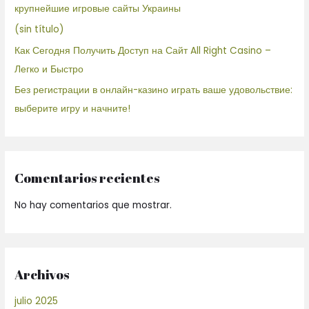
крупнейшие игровые сайты Украины
(sin título)
Как Сегодня Получить Доступ на Сайт All Right Casino –
Легко и Быстро
Без регистрации в онлайн-казино играть ваше удовольствие:
выберите игру и начните!
Comentarios recientes
No hay comentarios que mostrar.
Archivos
julio 2025