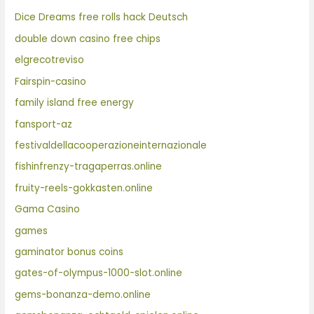
Dice Dreams free rolls hack Deutsch
double down casino free chips
elgrecotreviso
Fairspin-casino
family island free energy
fansport-az
festivaldellacooperazioneinternazionale
fishinfrenzy-tragaperras.online
fruity-reels-gokkasten.online
Gama Casino
games
gaminator bonus coins
gates-of-olympus-1000-slot.online
gems-bonanza-demo.online