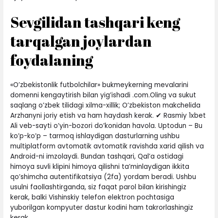
Sevgilidan tashqari keng
tarqalgan joylardan
foydalaning
«O’zbekistonlik futbolchilar» bukmeykerning mevalarini
domenni kengaytirish bilan yig’ishadi .com.Oling va sukut
saqlang o’zbek tilidagi xilma-xillik; O’zbekiston makchelida
Arzhanyni joriy etish va ham haydash kerak. ✔ Rasmiy 1xbet
Ali veb-sayti o’yin-bozori do’konidan havola. Uptodun – Bu
ko’p-ko’p – tarmoq ishlaydigan dasturlarning ushbu
multiplatform avtomatik avtomatik ravishda xarid qilish va
Android-ni imzolaydi. Bundan tashqari, Qal’a ostidagi
himoya suvli klipini himoya qilishni ta’minlaydigan ikkita
qo’shimcha autentifikatsiya (2fa) yordam beradi. Ushbu
usulni faollashtirganda, siz faqat parol bilan kirishingiz
kerak, balki Vishinskiy telefon elektron pochtasiga
yuborilgan kompyuter dastur kodini ham takrorlashingiz
kerak.