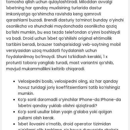
tomosha qilish uchun qulaylashtiradi. Miloddan avvalgi
1xbetning har qanday muxlisining turlarida dastur
imkoniyatga qo’shimcha ravishda keng qamrovli
qarashlarni buzadi. Brendli dasturiy ta’minot bunday o’yinchi
osonlikcha va shunchaki maydonchada osonlikcha qoziq
bo’lishi mumkin, bu esa tezda telefondan o’yinni boshlaydi
va badi. Droid uchun 1xbet qo’shilishi original ehtimollik
tartibini beradi, brauzer tashqarisidagi veb-saytning mobil
versiyasidan uzoq muddatli foydalanish uchun
foydalanilmay bo’lmaydi. Shuni ta’kidlash kerakki, 1 x
protunti tobora yangilab turadi, mast variantni qo’shib,
mavjud mukammallikni keltirib chiqaradi.
Velosipedni bosib, velosipedni oling, siz har qanday
hovuz turidagi joriy koeffitsientlarni tatib ko’rishingiz
mumkin.
Ko’p sonli daromadli o’yinchilar IPhone-da IPhone-da
1xbetni qanday yuklab olishni qiziqtiradi?
Ko’p sonli usullar bilan yaqin g’alaba yoki qolgan
pullarni olish kerak.
1xbet ilovasini o’rnatib, droid operator tizimidan