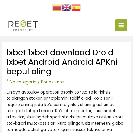
Ir
al
contenido
Main
Men
Navegación
1xbet 1xbet download Droid
de
entradas
1xbet Android Android APKni
bepul oling
/
Sin categoría
/ Por
astarte
Onlayn avtoulov operatori asosiy to’rtta to’ldirishsiz
to’plangan stakanlar to’plamini taklif qiladi. Ko’p sonli
fuqarolarning juda ko’p sonli o’yinlar, shuning uchun bu
alkogol talabga binoan. Ko’plab ekspertlar, shuningdek
alfavitlar, shuningdek sport stavkalari mutaxassislari sport
stavkalari mutaxassislari ixtiro qilingan, siz Internetni global
tarmoqda ochishga yotqizilgan maxsus taktikalar va