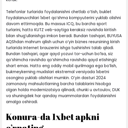
Telefonlar turlarida foydalanishni chetlab o’tish, buklet
foydalanuvchilari 1xbet qo’shma kompyuterini yuklab olishni
davom ettirmoqda. Bu maxsus ICQ, bu barcha sport
turlarini, hatto KUTZ veb-saytiga keraksiz ravishda kiritish
bilan shug’ullanishga imkon beradi. Bundan tashqari, BUYUSA
AQShdan mahrum qilish uchun o’yin biznes resursining kirish
turlarida Internet brauzerini ishga tushirishni talab qiladi.
Bundan tashqari, agar qayd yozuvi tor-uchun bo’lsa, siz
qo’shimcha ravishda qo’shimcha ravishda qayd etishingiz
shart emas. Hatto eng oddiy mobil qurilmaga ega bo’lish,
bukmeykerning muxlislari ekstremal versiyada 1xbetni
osongina yuklab olishlari mumkin. O’yin dasturi 2024
zamonaviy mahsulotlarning barcha talablarini hisobga
olgan holda modernizatsiya qilinadi, chunki u avtoulov, DUK
va shuningdek har qanday muammolardan foydalanishni
amalga oshiradi.
Konura-da 1xbet apkni
o’rnating