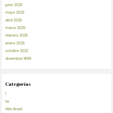
junio 2025
mayo 2025
abril 2025
marzo 2025
febrero 2025
enero 2025
octubre 2022
diciembre 1899
Categorías
1
1w
1Win Brasil