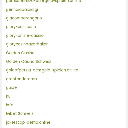
gemsbonanza-echtgeld-spielen.online
gennaiapaidia.gr
giacomoarengario
glory-casinos tr
glory-online-casino
glorycasinoazerbaijan
Golden Casino
Golden Casino Schweiz
goldofpersia-echtgeld-spielen.online
granfondoroma
guide
hu
info
Ivibet Schweiz
jokerscap-demo.online