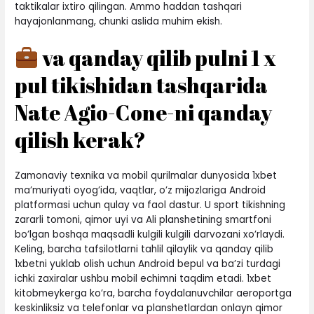
taktikalar ixtiro qilingan.
Ammo haddan tashqari
hayajonlanmang, chunki aslida muhim ekish.
va qanday qilib pulni 1 x
pul tikishidan tashqarida
Nate Agio-Cone-ni qanday
qilish kerak?
Zamonaviy texnika va mobil qurilmalar dunyosida 1xbet
ma’muriyati oyog’ida, vaqtlar, o’z mijozlariga Android
platformasi uchun qulay va faol dastur. U sport tikishning
zararli tomoni, qimor uyi va Ali planshetining smartfoni
bo’lgan boshqa maqsadli kulgili kulgili darvozani xo’rlaydi.
Keling, barcha tafsilotlarni tahlil qilaylik va qanday qilib
1xbetni yuklab olish uchun Android bepul va ba’zi turdagi
ichki zaxiralar ushbu mobil echimni taqdim etadi. 1xbet
kitobmeykerga ko’ra, barcha foydalanuvchilar aeroportga
keskinliksiz va telefonlar va planshetlardan onlayn qimor