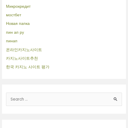
Микрокредит
мостбет
Новая папка
пин ап ру
пинап
온라인카지노사이트
카지노사이트추천
한국 카지노 사이트 평가
B
u
s
c