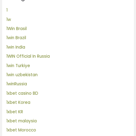
1
1w
1Win Brasil
1win Brazil
1win India
1WIN Official In Russia
1win Turkiye
1win uzbekistan
1winRussia
1xbet casino BD
1xbet Korea
1xbet KR
1xbet malaysia
1xbet Morocco