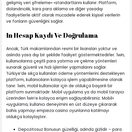
gelişmiş veri şifreleme» «standartlarını kullanır. Platform,
dolandırıcılık, kara para aklama ve diğer yasadışı
faaliyetlerle aktif olarak mücadele ederek kişisel verilerin
ve fonların güvenliğini sağlar.
In Hesap Kaydı Ve Doğrulama
Ancak, Türk makamlarından resmi bir lisansları yoktur ve
aslında yasa dışı bir şekilde faaliyet göstermektedirler. 1win,
kullanıcılarına çeşitli para yatırma ve çekme yöntemleri
sunarak güvenli ve hızlı işlemler yapmalarını sağlar.
Türkiye’de sıkça kullanılan ödeme yöntemlerini destekleyen
platform, kullanıcıların kolayca işlem yapabilmesine olanak
tanır. 1win, mobil kullanıcılar için de oldukça başarılı bir
platform sunmaktadır. Mobil uygulama ya da mobil tarayıcı
üzerinden 1win’e kolayca erişim sağlayabilirsiniz. Mobil»
«uygulama, kullanıcı deneyimini en üst düzeye çıkararak
bahis yapmayı empieza casino oyunlarına katılmayı
oldukça kolaylaştırır.
Depozitosuz Bonusun güzelliği, adında gizlidir – para