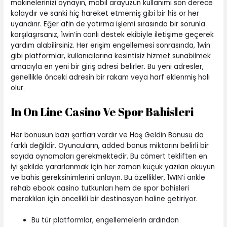
makinelerinizi oynayın, mobil arayüzün kullanımı son derece
kolaydır ve sanki hiç hareket etmemiş gibi bir his or her
uyandırır. Eğer afin de yatırma işlemi sırasında bir sorunla
karşılaşırsanız, 1win’in canlı destek ekibiyle iletişime geçerek
yardım alabilirsiniz. Her erişim engellemesi sonrasında, 1win
gibi platformlar, kullanıcılarına kesintisiz hizmet sunabilmek
amacıyla en yeni bir giriş adresi belirler. Bu yeni adresler,
genellikle önceki adresin bir rakam veya harf eklenmiş hali
olur.
In On Line Casino Ve Spor Bahisleri
Her bonusun bazı şartları vardır ve Hoş Geldin Bonusu da
farklı değildir. Oyuncuların, added bonus miktarını belirli bir
sayıda oynamaları gerekmektedir. Bu cömert tekliften en
iyi şekilde yararlanmak için her zaman küçük yazıları okuyun
ve bahis gereksinimlerini anlayın. Bu özellikler, 1WIN’i ankle
rehab ebook casino tutkunları hem de spor bahisleri
meraklıları için öncelikli bir destinasyon haline getiriyor.
Bu tür platformlar, engellemelerin ardından