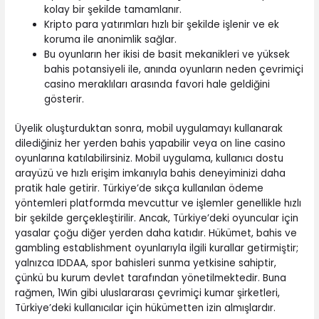
kolay bir şekilde tamamlanır.
Kripto para yatırımları hızlı bir şekilde işlenir ve ek
koruma ile anonimlik sağlar.
Bu oyunların her ikisi de basit mekanikleri ve yüksek
bahis potansiyeli ile, anında oyunların neden çevrimiçi
casino meraklıları arasında favori hale geldiğini
gösterir.
Üyelik oluşturduktan sonra, mobil uygulamayı kullanarak
dilediğiniz her yerden bahis yapabilir veya on line casino
oyunlarına katılabilirsiniz. Mobil uygulama, kullanıcı dostu
arayüzü ve hızlı erişim imkanıyla bahis deneyiminizi daha
pratik hale getirir. Türkiye’de sıkça kullanılan ödeme
yöntemleri platformda mevcuttur ve işlemler genellikle hızlı
bir şekilde gerçekleştirilir. Ancak, Türkiye’deki oyuncular için
yasalar çoğu diğer yerden daha katıdır. Hükümet, bahis ve
gambling establishment oyunlarıyla ilgili kurallar getirmiştir;
yalnızca IDDAA, spor bahisleri sunma yetkisine sahiptir,
çünkü bu kurum devlet tarafından yönetilmektedir. Buna
rağmen, 1Win gibi uluslararası çevrimiçi kumar şirketleri,
Türkiye’deki kullanıcılar için hükümetten izin almışlardır.