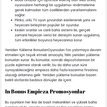
Mobil cihazlar için optimize edilmiş olan web sitesi,
oyuncuların herhangi bir uygulama» «indirmelerine
gerek kalmadan tüm özelliklerden yararlanmalarını
sağlar.
Plinko, ünlü TV oyun şovundan esinlenerek şans ve
heyecanı birleştiren popüler bir oyundur.
Keskin oranlar ve canlı bahis sistemi ile, gerçek
zamanlı heyecan verici bir deneyim sunan uygulama,
tüm etkinlikler boyunca heyecanınızı korur.
Yeniden Yükleme BonuslarıOyuncuları fon yatırmaya devam
etmeleri için teşvik etmek amacıyla, 1Win yeniden yükleme
bonusları sunar. Bu bonuslar, sonraki depozitolarınızın bir
yüzde eşlemesi olarak verilir, bu da daha uzun süre
oynayabileceğiniz empieza daha fazla kazanma fırsatınız
olacağı anlamına gelir. Yeniden yükleme bonusları bazen
belirli slotlarda bedava dönüşler de içerir.
In Bonus Empieza Promosyonlar
Bu oyunların her ikisi de basit mekanikleri ve yüksek bahis