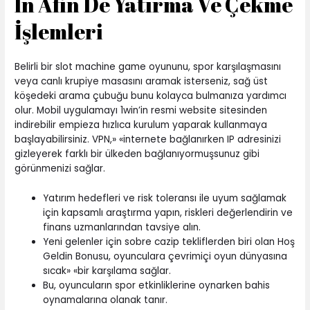
In Afin De Yatırma Ve Çekme
İşlemleri
Belirli bir slot machine game oyununu, spor karşılaşmasını
veya canlı krupiye masasını aramak isterseniz, sağ üst
köşedeki arama çubuğu bunu kolayca bulmanıza yardımcı
olur. Mobil uygulamayı 1win’in resmi website sitesinden
indirebilir empieza hızlıca kurulum yaparak kullanmaya
başlayabilirsiniz. VPN,» «internete bağlanırken IP adresinizi
gizleyerek farklı bir ülkeden bağlanıyormuşsunuz gibi
görünmenizi sağlar.
Yatırım hedefleri ve risk toleransı ile uyum sağlamak
için kapsamlı araştırma yapın, riskleri değerlendirin ve
finans uzmanlarından tavsiye alın.
Yeni gelenler için sobre cazip tekliflerden biri olan Hoş
Geldin Bonusu, oyunculara çevrimiçi oyun dünyasına
sıcak» «bir karşılama sağlar.
Bu, oyuncuların spor etkinliklerine oynarken bahis
oynamalarına olanak tanır.