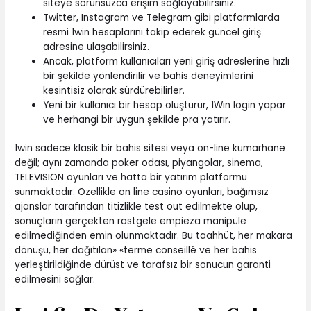
siteye sorunsuzca erişim sağlayabilirsiniz.
Twitter, Instagram ve Telegram gibi platformlarda
resmi 1win hesaplarını takip ederek güncel giriş
adresine ulaşabilirsiniz.
Ancak, platform kullanıcıları yeni giriş adreslerine hızlı
bir şekilde yönlendirilir ve bahis deneyimlerini
kesintisiz olarak sürdürebilirler.
Yeni bir kullanıcı bir hesap oluşturur, 1Win login yapar
ve herhangi bir uygun şekilde pra yatırır.
1win sadece klasik bir bahis sitesi veya on-line kumarhane
değil; aynı zamanda poker odası, piyangolar, sinema,
TELEVISION oyunları ve hatta bir yatırım platformu
sunmaktadır. Özellikle on line casino oyunları, bağımsız
ajanslar tarafından titizlikle test out edilmekte olup,
sonuçların gerçekten rastgele empieza manipüle
edilmediğinden emin olunmaktadır. Bu taahhüt, her makara
dönüşü, her dağıtılan» «terme conseillé ve her bahis
yerleştirildiğinde dürüst ve tarafsız bir sonucun garanti
edilmesini sağlar.