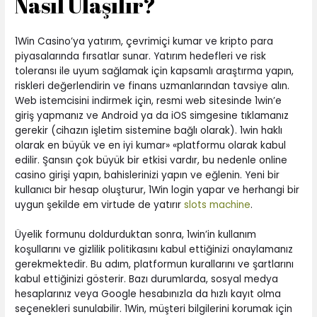
Nasıl Ulaşılır?
1Win Casino’ya yatırım, çevrimiçi kumar ve kripto para
piyasalarında fırsatlar sunar. Yatırım hedefleri ve risk
toleransı ile uyum sağlamak için kapsamlı araştırma yapın,
riskleri değerlendirin ve finans uzmanlarından tavsiye alın.
Web istemcisini indirmek için, resmi web sitesinde 1win’e
giriş yapmanız ve Android ya da iOS simgesine tıklamanız
gerekir (cihazın işletim sistemine bağlı olarak). 1win haklı
olarak en büyük ve en iyi kumar» «platformu olarak kabul
edilir. Şansın çok büyük bir etkisi vardır, bu nedenle online
casino girişi yapın, bahislerinizi yapın ve eğlenin. Yeni bir
kullanıcı bir hesap oluşturur, 1Win login yapar ve herhangi bir
uygun şekilde em virtude de yatırır
slots machine
.
Üyelik formunu doldurduktan sonra, 1win’in kullanım
koşullarını ve gizlilik politikasını kabul ettiğinizi onaylamanız
gerekmektedir. Bu adım, platformun kurallarını ve şartlarını
kabul ettiğinizi gösterir. Bazı durumlarda, sosyal medya
hesaplarınız veya Google hesabınızla da hızlı kayıt olma
seçenekleri sunulabilir. 1Win, müşteri bilgilerini korumak için