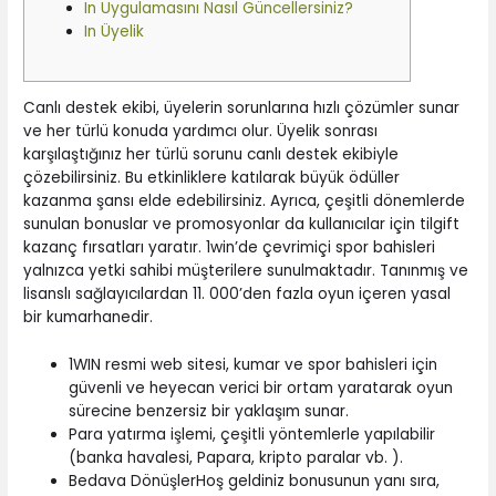
In Uygulamasını Nasıl Güncellersiniz?
In Üyelik
Canlı destek ekibi, üyelerin sorunlarına hızlı çözümler sunar
ve her türlü konuda yardımcı olur. Üyelik sonrası
karşılaştığınız her türlü sorunu canlı destek ekibiyle
çözebilirsiniz. Bu etkinliklere katılarak büyük ödüller
kazanma şansı elde edebilirsiniz. Ayrıca, çeşitli dönemlerde
sunulan bonuslar ve promosyonlar da kullanıcılar için tilgift
kazanç fırsatları yaratır. 1win’de çevrimiçi spor bahisleri
yalnızca yetki sahibi müşterilere sunulmaktadır. Tanınmış ve
lisanslı sağlayıcılardan 11. 000’den fazla oyun içeren yasal
bir kumarhanedir.
1WIN resmi web sitesi, kumar ve spor bahisleri için
güvenli ve heyecan verici bir ortam yaratarak oyun
sürecine benzersiz bir yaklaşım sunar.
Para yatırma işlemi, çeşitli yöntemlerle yapılabilir
(banka havalesi, Papara, kripto paralar vb. ).
Bedava DönüşlerHoş geldiniz bonusunun yanı sıra,