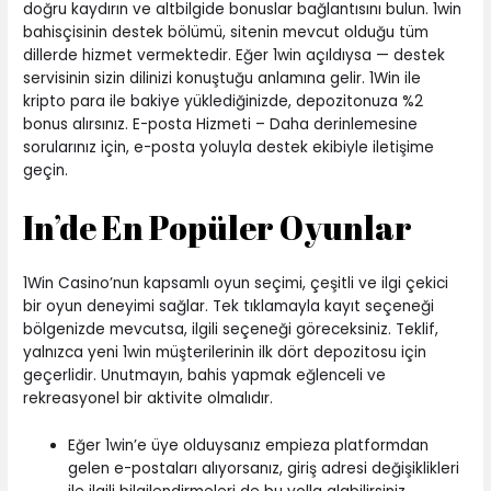
doğru kaydırın ve altbilgide bonuslar bağlantısını bulun. 1win
bahisçisinin destek bölümü, sitenin mevcut olduğu tüm
dillerde hizmet vermektedir. Eğer 1win açıldıysa — destek
servisinin sizin dilinizi konuştuğu anlamına gelir. 1Win ile
kripto para ile bakiye yüklediğinizde, depozitonuza %2
bonus alırsınız. E-posta Hizmeti – Daha derinlemesine
sorularınız için, e-posta yoluyla destek ekibiyle iletişime
geçin.
In’de En Popüler Oyunlar
1Win Casino’nun kapsamlı oyun seçimi, çeşitli ve ilgi çekici
bir oyun deneyimi sağlar. Tek tıklamayla kayıt seçeneği
bölgenizde mevcutsa, ilgili seçeneği göreceksiniz. Teklif,
yalnızca yeni 1win müşterilerinin ilk dört depozitosu için
geçerlidir. Unutmayın, bahis yapmak eğlenceli ve
rekreasyonel bir aktivite olmalıdır.
Eğer 1win’e üye olduysanız empieza platformdan
gelen e-postaları alıyorsanız, giriş adresi değişiklikleri