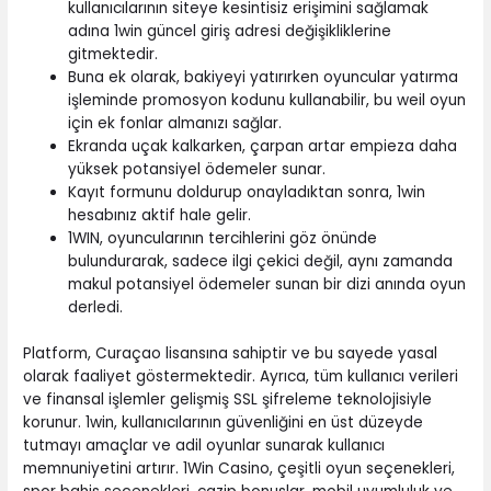
kullanıcılarının siteye kesintisiz erişimini sağlamak
adına 1win güncel giriş adresi değişikliklerine
gitmektedir.
Buna ek olarak, bakiyeyi yatırırken oyuncular yatırma
işleminde promosyon kodunu kullanabilir, bu weil oyun
için ek fonlar almanızı sağlar.
Ekranda uçak kalkarken, çarpan artar empieza daha
yüksek potansiyel ödemeler sunar.
Kayıt formunu doldurup onayladıktan sonra, 1win
hesabınız aktif hale gelir.
1WIN, oyuncularının tercihlerini göz önünde
bulundurarak, sadece ilgi çekici değil, aynı zamanda
makul potansiyel ödemeler sunan bir dizi anında oyun
derledi.
Platform, Curaçao lisansına sahiptir ve bu sayede yasal
olarak faaliyet göstermektedir. Ayrıca, tüm kullanıcı verileri
ve finansal işlemler gelişmiş SSL şifreleme teknolojisiyle
korunur. 1win, kullanıcılarının güvenliğini en üst düzeyde
tutmayı amaçlar ve adil oyunlar sunarak kullanıcı
memnuniyetini artırır. 1Win Casino, çeşitli oyun seçenekleri,