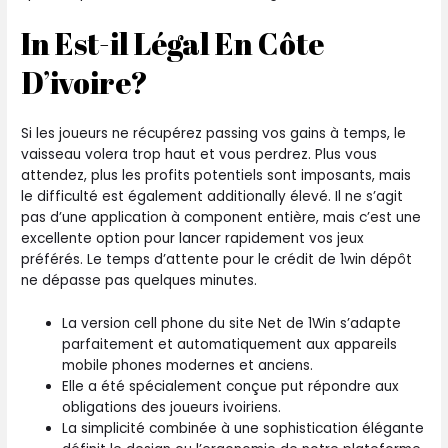
In Est-il Légal En Côte
D’ivoire?
Si les joueurs ne récupérez passing vos gains à temps, le
vaisseau volera trop haut et vous perdrez. Plus vous
attendez, plus les profits potentiels sont imposants, mais
le difficulté est également additionally élevé. Il ne s’agit
pas d’une application à component entière, mais c’est une
excellente option pour lancer rapidement vos jeux
préférés. Le temps d’attente pour le crédit de 1win dépôt
ne dépasse pas quelques minutes.
La version cell phone du site Net de 1Win s’adapte
parfaitement et automatiquement aux appareils
mobile phones modernes et anciens.
Elle a été spécialement conçue put répondre aux
obligations des joueurs ivoiriens.
La simplicité combinée à une sophistication élégante