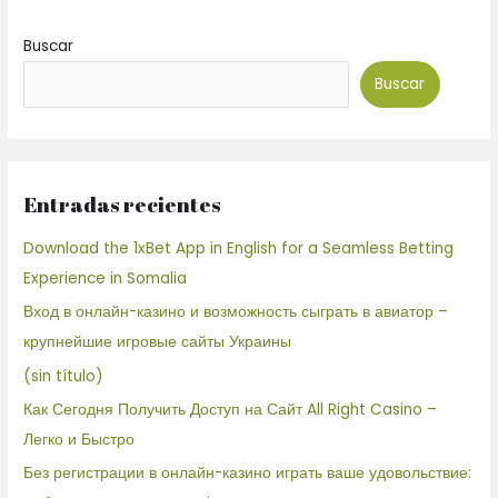
Buscar
Buscar
Entradas recientes
Download the 1xBet App in English for a Seamless Betting
Experience in Somalia
Вход в онлайн-казино и возможность сыграть в авиатор –
крупнейшие игровые сайты Украины
(sin título)
Как Сегодня Получить Доступ на Сайт All Right Casino –
Легко и Быстро
Без регистрации в онлайн-казино играть ваше удовольствие: