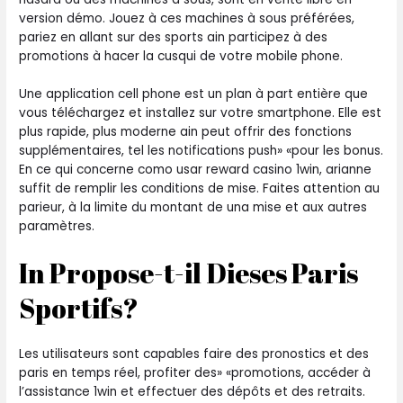
version démo. Jouez à ces machines à sous préférées,
pariez en allant sur des sports ain participez à des
promotions à hacer la cusqui de votre mobile phone.
Une application cell phone est un plan à part entière que
vous téléchargez et installez sur votre smartphone. Elle est
plus rapide, plus moderne ain peut offrir des fonctions
supplémentaires, tel les notifications push» «pour les bonus.
En ce qui concerne como usar reward casino 1win, arianne
suffit de remplir les conditions de mise. Faites attention au
parieur, à la limite du montant de una mise et aux autres
paramètres.
In Propose-t-il Dieses Paris
Sportifs?
Les utilisateurs sont capables faire des pronostics et des
paris en temps réel, profiter des» «promotions, accéder à
l’assistance 1win et effectuer des dépôts et des retraits.