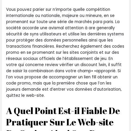
Vous pouvez parier sur n’importe quelle compétition
internationale ou nationale, majeure ou mineure, en se
promenant sur toute une série de marchés para paris. La
société accorde une avismal attention à are generally
sécurité de syns utilisateurs et utilise les dernières systems
pour protéger des données personnelles ainsi que les
transactions financières. Recherchez également des codes
promo en se promenant sur les sites conjoints et sur des
réseaux sociaux officiels de l’établissement de jeu. En
votre qui concerne review vérifier un discount 1win, il suffit
de saisir la combinaison dans votre champ» «approprié. Si
l’on vous propose de accompagner un lien fill obtenir un
code promo, mais que la première chose que l’on les
joueurs demande est d’entrer vos données d’autorisation,
quittez le web-site.
A Quel Point Est-il Fiable De
Pratiquer Sur Le Web-site