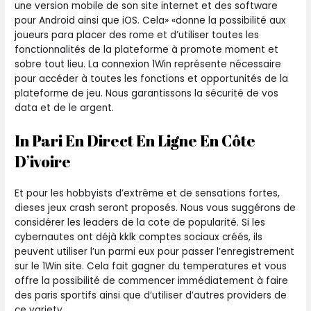
une version mobile de son site internet et des software
pour Android ainsi que iOS. Cela» «donne la possibilité aux
joueurs para placer des rome et d’utiliser toutes les
fonctionnalités de la plateforme à promote moment et
sobre tout lieu. La connexion 1Win représente nécessaire
pour accéder à toutes les fonctions et opportunités de la
plateforme de jeu. Nous garantissons la sécurité de vos
data et de le argent.
In Pari En Direct En Ligne En Côte
D’ivoire
Et pour les hobbyists d’extrême et de sensations fortes,
dieses jeux crash seront proposés. Nous vous suggérons de
considérer les leaders de la cote de popularité. Si les
cybernautes ont déjà kklk comptes sociaux créés, ils
peuvent utiliser l’un parmi eux pour passer l’enregistrement
sur le 1Win site. Cela fait gagner du temperatures et vous
offre la possibilité de commencer immédiatement à faire
des paris sportifs ainsi que d’utiliser d’autres providers de
ce variety.