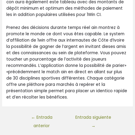
con aura également este tableau avec des montants de
dépôt minimum et optimum des méthodes de paiement
les in addition populaires utilisées pour 1Win CI.
Prenez des décisions durante temps réel ain montrez à
promote le monde ce dont vous êtes capable. Le system
d’affiliation de 1win offre aux internautes de Côte d’Ivoire
la possibilité de gagner de l’argent en invitant dieses amis
et des connaissances au sein de plateforme. Vous pouvez
toucher un pourcentage de l’activité des joueurs
recommandés. L’application donne la possibilité de parier»
«précédemment le match ain en direct en allant sur plus
de 30 disciplines sportives différentes. Chaque catégorie
offre une pléthore para marchés à repérer et la
présentation simple permet para placer un identico rapide
et d’en récolter les bénéfices.
←
Entrada
Entrada siguiente
anterior
→