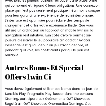
Avec 1win, les joueurs ivoiriens retrouvent une plateforme
qui comprend et répond à leurs obligations. Une connexion
place qui n’est pas seulement pratique, néanmoins conçue
pour leur garantir une expérience de jeu ininterrompue.
L’interface est optimisée pour réduire des temps de
chargement et offrir votre expérience fluide. Que vous
utilisiez un ordinateur ou l’application mobile 1win ios, la
navigation rest intuitive. 1win côte d’ivoire permet aux
joueurs d’essayer le jeu populaire ain addictif Aviator.
L’essentiel est qu’au début du jeu, l’avion décolle, et
pendant qu’il vole, les coefficients par qui le pari est
multiplié.
Autres Bonus Et Special
Offers 1win Ci
Vous devez également utiliser ces bonus dans les jeux de
Sensible Play. Pragmatic Play, leader dans the contenu
iGaming, participera aux événements GAT Showcase
Bogotá ain GAT Showcase Onomástica Domingo. Ces