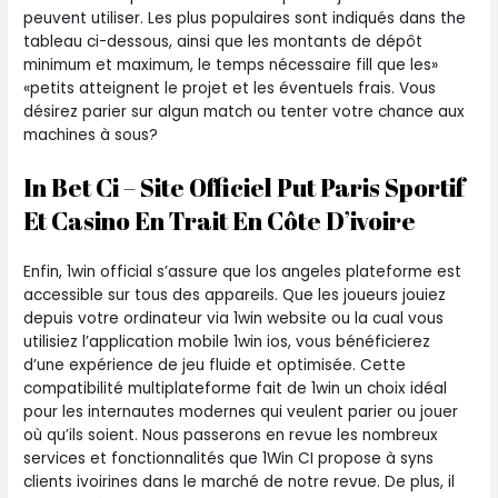
peuvent utiliser. Les plus populaires sont indiqués dans the
tableau ci-dessous, ainsi que les montants de dépôt
minimum et maximum, le temps nécessaire fill que les»
«petits atteignent le projet et les éventuels frais. Vous
désirez parier sur algun match ou tenter votre chance aux
machines à sous?
In Bet Ci – Site Officiel Put Paris Sportif
Et Casino En Trait En Côte D’ivoire
Enfin, 1win official s’assure que los angeles plateforme est
accessible sur tous des appareils. Que les joueurs jouiez
depuis votre ordinateur via 1win website ou la cual vous
utilisiez l’application mobile 1win ios, vous bénéficierez
d’une expérience de jeu fluide et optimisée. Cette
compatibilité multiplateforme fait de 1win un choix idéal
pour les internautes modernes qui veulent parier ou jouer
où qu’ils soient. Nous passerons en revue les nombreux
services et fonctionnalités que 1Win CI propose à syns
clients ivoirines dans le marché de notre revue. De plus, il