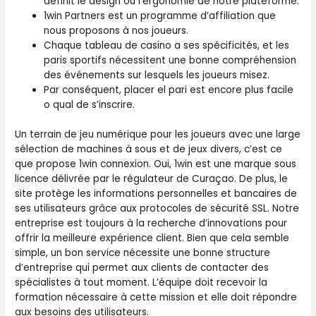
définit le design ou l’ergonomie de notre plateforme.
1win Partners est un programme d’affiliation que
nous proposons à nos joueurs.
Chaque tableau de casino a ses spécificités, et les
paris sportifs nécessitent une bonne compréhension
des événements sur lesquels les joueurs misez.
Par conséquent, placer el pari est encore plus facile
o qual de s’inscrire.
Un terrain de jeu numérique pour les joueurs avec une large
sélection de machines à sous et de jeux divers, c’est ce
que propose 1win connexion. Oui, 1win est une marque sous
licence délivrée par le régulateur de Curaçao. De plus, le
site protège les informations personnelles et bancaires de
ses utilisateurs grâce aux protocoles de sécurité SSL. Notre
entreprise est toujours à la recherche d’innovations pour
offrir la meilleure expérience client. Bien que cela semble
simple, un bon service nécessite une bonne structure
d’entreprise qui permet aux clients de contacter des
spécialistes à tout moment. L’équipe doit recevoir la
formation nécessaire à cette mission et elle doit répondre
aux besoins des utilisateurs.