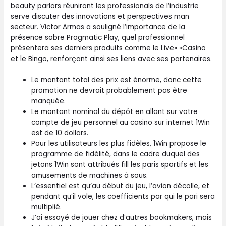
beauty parlors réuniront les professionals de l’industrie
serve discuter des innovations et perspectives man
secteur. Victor Armas a souligné l’importance de la
présence sobre Pragmatic Play, quel professionnel
présentera ses derniers produits comme le Live» «Casino
et le Bingo, renforçant ainsi ses liens avec ses partenaires.
Le montant total des prix est énorme, donc cette
promotion ne devrait probablement pas être
manquée.
Le montant nominal du dépôt en allant sur votre
compte de jeu personnel au casino sur internet 1Win
est de 10 dollars.
Pour les utilisateurs les plus fidèles, 1Win propose le
programme de fidélité, dans le cadre duquel des
jetons 1Win sont attribués fill les paris sportifs et les
amusements de machines à sous.
L’essentiel est qu’au début du jeu, l’avion décolle, et
pendant qu’il vole, les coefficients par qui le pari sera
multiplié.
J’ai essayé de jouer chez d’autres bookmakers, mais