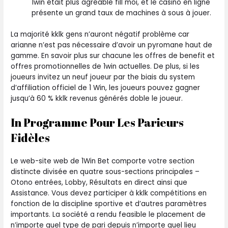
1win était plus agréable fill moi, et le casino en ligne
présente un grand taux de machines à sous à jouer.
La majorité kklk gens n’auront négatif problème car
arianne n’est pas nécessaire d’avoir un pyromane haut de
gamme. En savoir plus sur chacune les offres de benefit et
offres promotionnelles de 1win actuelles. De plus, si les
joueurs invitez un neuf joueur par the biais du system
d’affiliation officiel de 1 Win, les joueurs pouvez gagner
jusqu’à 60 % kklk revenus générés doble le joueur.
In Programme Pour Les Parieurs
Fidèles
Le web-site web de 1Win Bet comporte votre section
distincte divisée en quatre sous-sections principales –
Otono entrées, Lobby, Résultats en direct ainsi que
Assistance. Vous devez participer à kklk compétitions en
fonction de la discipline sportive et d’autres paramètres
importants. La société a rendu feasible le placement de
n’importe quel type de pari depuis n’importe quel lieu