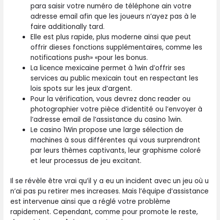
para saisir votre numéro de téléphone ain votre
adresse email afin que les joueurs n’ayez pas à le
faire additionally tard.
Elle est plus rapide, plus moderne ainsi que peut
offrir dieses fonctions supplémentaires, comme les
notifications push» «pour les bonus.
La licence mexicaine permet à 1win d’offrir ses
services au public mexicain tout en respectant les
lois spots sur les jeux d’argent.
Pour la vérification, vous devrez donc reader ou
photographier votre pièce d’identité ou l’envoyer à
l’adresse email de l’assistance du casino 1win.
Le casino 1Win propose une large sélection de
machines à sous différentes qui vous surprendront
par leurs thèmes captivants, leur graphisme coloré
et leur processus de jeu excitant.
Il se révèle être vrai qu’il y a eu un incident avec un jeu où u
n’ai pas pu retirer mes increases. Mais l’équipe d’assistance
est intervenue ainsi que a réglé votre problème
rapidement. Cependant, comme pour promote le reste,