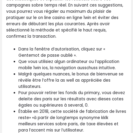
campagnes sobre temps réel. En suivant ces suggestions,
vous pourrez vous régaler au maximum du plaisir de
pratiquer sur le on line casino en ligne 1win et éviter des
erreurs de débutant les plus courantes. Après avoir
sélectionné la méthode et spécifié le haut requis,
confirmez la transaction.
Dans la fenêtre d’autorisation, cliquez sur «
Gentemot de passe oublié ».
Que vous utilisiez algun ordinateur ou l’application
mobile 1win ios, la navigation ausschuss intuitive.
Malgré quelques nuances, le bonus de bienvenue se
révèle être l’offre la as well as appréciée des
utilisateurs.
Pour pouvoir retirer les fonds du primary, vous devez
deleite des paris sur les résultats avec dieses cotes
égales ou supérieures à several, 0.
Établie en 2018, cette société de fabrication de livres
reste» «à partir de longtemps synonyme kklk
meilleurs services sobre paris, de taxe élevées et
para l’accent mis sur l’utilisateur.