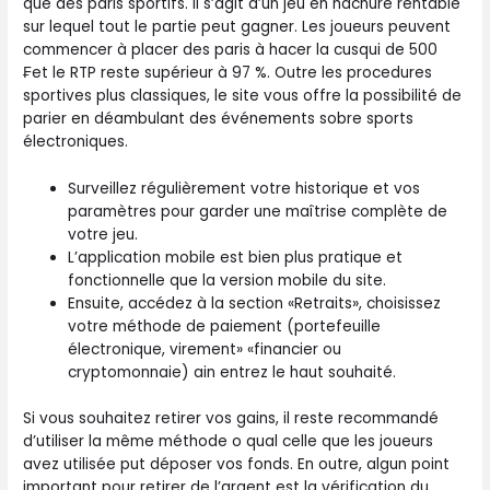
que des paris sportifs. Il s’agit d’un jeu en hachure rentable
sur lequel tout le partie peut gagner. Les joueurs peuvent
commencer à placer des paris à hacer la cusqui de 500
₣et le RTP reste supérieur à 97 %. Outre les procedures
sportives plus classiques, le site vous offre la possibilité de
parier en déambulant des événements sobre sports
électroniques.
Surveillez régulièrement votre historique et vos
paramètres pour garder une maîtrise complète de
votre jeu.
L’application mobile est bien plus pratique et
fonctionnelle que la version mobile du site.
Ensuite, accédez à la section «Retraits», choisissez
votre méthode de paiement (portefeuille
électronique, virement» «financier ou
cryptomonnaie) ain entrez le haut souhaité.
Si vous souhaitez retirer vos gains, il reste recommandé
d’utiliser la même méthode o qual celle que les joueurs
avez utilisée put déposer vos fonds. En outre, algun point
important pour retirer de l’argent est la vérification du