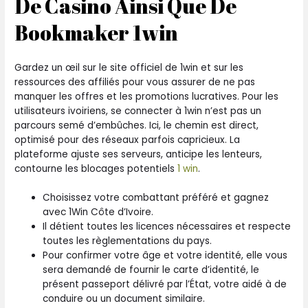
De Casino Ainsi Que De
Bookmaker 1win
Gardez un œil sur le site officiel de 1win et sur les
ressources des affiliés pour vous assurer de ne pas
manquer les offres et les promotions lucratives. Pour les
utilisateurs ivoiriens, se connecter à 1win n’est pas un
parcours semé d’embûches. Ici, le chemin est direct,
optimisé pour des réseaux parfois capricieux. La
plateforme ajuste ses serveurs, anticipe les lenteurs,
contourne les blocages potentiels
1 win
.
Choisissez votre combattant préféré et gagnez
avec 1Win Côte d’Ivoire.
Il détient toutes les licences nécessaires et respecte
toutes les règlementations du pays.
Pour confirmer votre âge et votre identité, elle vous
sera demandé de fournir le carte d’identité, le
présent passeport délivré par l’État, votre aidé à de
conduire ou un document similaire.