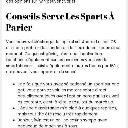
des opinions sur 1win peuvent varier.
Conseils Serve Les Sports À
Parier
Vous pouvez télécharger le logiciel sur Android os ou IOS
ainsi que profiter des london et des jeux de casino à» «tout
moment. Ce qui est génial, c’est que l’application
fonctionne également sur les anciennes versions de
smartphones. Il existe également d’autres bonus par 1Win,
qui peuvent vous apporter du succès.
Une fois que vous avez sélectionné un sport sur one
get, vous pouvez voir les matchs sobre direct
actuellement joués avec l’option para pari la as well
as courante, c’est-à-dire le résultat du match up.
L’équipe d’assistance m’a aidé à quelques reprises,
mais tout the été résolu très rapidement.
Bonjour, 1win est un on line casino sympa avec
beaucoup de machines à sous.