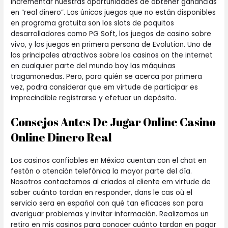
incrementar nuestras oportunidades de obtener ganancias
en “real dinero”. Los únicos juegos que no están disponibles
en programa gratuita son los slots de poquitos
desarrolladores como PG Soft, los juegos de casino sobre
vivo, y los juegos en primera persona de Evolution. Uno de
los principales atractivos sobre los casinos on the internet
en cualquier parte del mundo boy las máquinas
tragamonedas. Pero, para quién se acerca por primera
vez, podra considerar que em virtude de participar es
imprecindible registrarse y efetuar un depósito.
Consejos Antes De Jugar Online Casino
Online Dinero Real
Los casinos confiables en México cuentan con el chat en
festón o atención telefónica la mayor parte del día.
Nosotros contactamos al criados al cliente em virtude de
saber cuánto tardan en responder, dans le cas où el
servicio sera en español con qué tan eficaces son para
averiguar problemas y invitar información. Realizamos un
retiro en mis casinos para conocer cuánto tardan en pagar