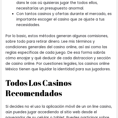
dans le cas où quisieras jugar the todos ellos,
necesitarías un presupuesto anormal.
Con tantos casinos y ofertas durante el mercado, es
importante escoger el casino que ze ajuste a tus
necesidades.
Por lo basic, estos métodos generan algunas comisiones,
sobre todo para retirar dinero. Lee mis términos y
condiciones generales del casino online, así asi como las
reglas específicas de cada juego. De esa forma sabrás
cómo encajar y qué deducir de cada distraccion y sección
de casino online. Por cuestiones legales, los casinos online
México tienen que liquidar la identidad para sus jugadores.
Todos Los Casinos
Recomendados
Si decides no el uso la aplicación móvil de un on line casino,
aún puedes jugar accediendo al sitio web desde el
navegador de su celular o tablet. Puedes participar sobre