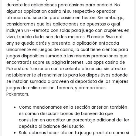
durante las aplicaciones para casinos para android. No
algunas application casino ni su respectivo operador
ofrecen una sección para casino en festón. Sin embargo,
consideramos que las aplicaciones de apuestas o qual
incluyen un» «remoto con salas para juego con crupieres en
vivo, trouble duda, son de las mejores. El casino Bwin not
any se queda atrás y presenta la aplicación enfocada
únicamente en juegos de casino, la cual tiene cientos para
juegos disponibles sumado a las mismas promociones que
encontrarás sobre su página internet. Las apps casino de
Pokerstars funcionan con excelente eficiencia, sin afectar
notablemente el rendimiento para los dispositivos adonde
se instalan sumado a proveen al deportista de los mejores
juegos de online casino, torneos, y promociones
Pokerstars.
Como mencionamos en la sección anterior, también
es común descubrir bonos de bienvenida que
consisten en acreditar un porcentaje adicional del 1er
depósito al balance del usuario.
Solo deberas hacer clic en tu juego predileto como si