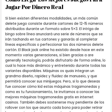
Jugar Por Dinero Real
Si bien existen diferentes modalidades, un más común
delete juego consiste durante cartones de 12-15 números
distribuidos durante un formato sobre 5×3. El intriga de
bingo sobre línea anunciará una serie de números que se
irán tachando en tus cartones y ganarás al completar
líneas específicas o perfeccionar los dos números delete
cartón. El Black jack online ha existido desde hace en este
momento varias generaciones, si bien gracias a are
generally tecnología, podrás disfrutarlo de forma online, lo
cual lo hace más dinámico y entretenido durante todas las
variantes disponibles. Máquinas os quais integran un
grandma diseño, rapidez y fluidez de manuseio, y que
permitirá conocer sus minijuegos. Pero, si lo que deseas
fue conocer cómo kid estas máquinas tragamonedas y
como es tu funcionamiento, te invitamos a conocer las
mejores máquinas tragamonedas gratis en internet
casinos. También debes sostenerse muy pendiente de los
rollover con los que asunto cada bono para poder retirar