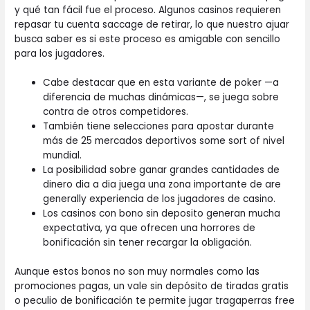
y qué tan fácil fue el proceso. Algunos casinos requieren
repasar tu cuenta saccage de retirar, lo que nuestro ajuar
busca saber es si este proceso es amigable con sencillo
para los jugadores.
Cabe destacar que en esta variante de poker —a
diferencia de muchas dinámicas—, se juega sobre
contra de otros competidores.
También tiene selecciones para apostar durante
más de 25 mercados deportivos some sort of nivel
mundial.
La posibilidad sobre ganar grandes cantidades de
dinero dia a dia juega una zona importante de are
generally experiencia de los jugadores de casino.
Los casinos con bono sin deposito generan mucha
expectativa, ya que ofrecen una horrores de
bonificación sin tener recargar la obligación.
Aunque estos bonos no son muy normales como las
promociones pagas, un vale sin depósito de tiradas gratis
o peculio de bonificación te permite jugar tragaperras free