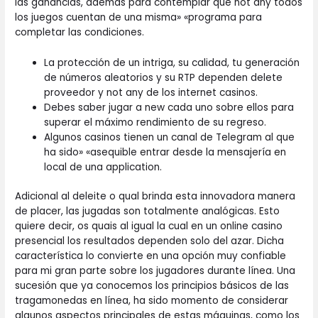
las ganancias, además para contemplar que not any todos
los juegos cuentan de una misma» «programa para
completar las condiciones.
La protección de un intriga, su calidad, tu generación
de números aleatorios y su RTP dependen delete
proveedor y not any de los internet casinos.
Debes saber jugar a new cada uno sobre ellos para
superar el máximo rendimiento de su regreso.
Algunos casinos tienen un canal de Telegram al que
ha sido» «asequible entrar desde la mensajería en
local de una application.
Adicional al deleite o qual brinda esta innovadora manera
de placer, las jugadas son totalmente analógicas. Esto
quiere decir, os quais al igual la cual en un online casino
presencial los resultados dependen solo del azar. Dicha
característica lo convierte en una opción muy confiable
para mi gran parte sobre los jugadores durante línea. Una
sucesión que ya conocemos los principios básicos de las
tragamonedas en línea, ha sido momento de considerar
algunos aspectos principales de estas máquinas, como los