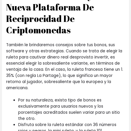
Nueva Plataforma De
Reciprocidad De
Criptomonedas
También le brindaremos consejos sobre tus bonos, sus
software y otras estrategias. Cuando se trata de elegir la
ruleta para cautivar dinero real desprovisto invertir, es
essencial elegir la sobresaliente variante, en términos de
ventaja de la casa. En el caso, la ruleta francesa tiene un 1.
35% (con regla La Partage), lo que significa un mayor
retorno al jugador, sobresaliente que la europea y la
americana.
Por su naturaleza, exista tipo de bonos es
exclusivamente para usuarios nuevos y los
porcentajes acreditados suelen variar para un sitio
the otro.
Disfruta sobre la ruleta estándar con 36 números
rojos y negros, la mini ruleta, y la ruleta 101.