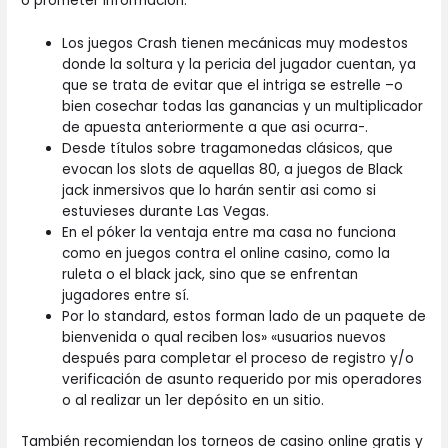
o prometer información.
Los juegos Crash tienen mecánicas muy modestos
donde la soltura y la pericia del jugador cuentan, ya
que se trata de evitar que el intriga se estrelle –o
bien cosechar todas las ganancias y un multiplicador
de apuesta anteriormente a que asi ocurra-.
Desde títulos sobre tragamonedas clásicos, que
evocan los slots de aquellas 80, a juegos de Black
jack inmersivos que lo harán sentir asi como si
estuvieses durante Las Vegas.
En el póker la ventaja entre ma casa no funciona
como en juegos contra el online casino, como la
ruleta o el black jack, sino que se enfrentan
jugadores entre sí.
Por lo standard, estos forman lado de un paquete de
bienvenida o qual reciben los» «usuarios nuevos
después para completar el proceso de registro y/o
verificación de asunto requerido por mis operadores
o al realizar un 1er depósito en un sitio.
También recomiendan los torneos de casino online gratis y