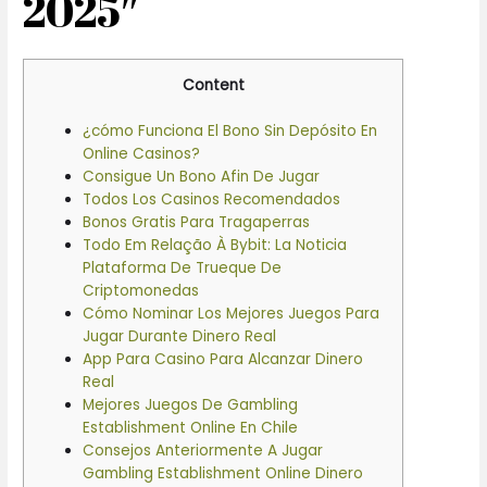
2025″
Content
¿cómo Funciona El Bono Sin Depósito En
Online Casinos?
Consigue Un Bono Afin De Jugar
Todos Los Casinos Recomendados
Bonos Gratis Para Tragaperras
Todo Em Relação À Bybit: La Noticia
Plataforma De Trueque De
Criptomonedas
Cómo Nominar Los Mejores Juegos Para
Jugar Durante Dinero Real
App Para Casino Para Alcanzar Dinero
Real
Mejores Juegos De Gambling
Establishment Online En Chile
Consejos Anteriormente A Jugar
Gambling Establishment Online Dinero