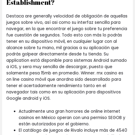
Establishment?
Destaca are generally velocidad de obligación de aquellas
juegos sobre vivo, así asi como su interfaz sencilla para
navegar, en la que encontrar el juego sobre tu preferencia
fue cuestión de segundos. Todo esto con más lo podrás
tener en su dispositivo móvil, en cualquier lugar con al
alcance sobre tu mano, mil gracias a su aplicación que
podrás golpear directamente desde tu tienda. Su
application está disponible para sistemas Android sumado
a iOS, y sera muy sencilla de descargar, puesto que
solamente pesa 15mb en promedio. Winner. mx casino es
on line casino móvil que anordna sido desarrollado para
tener el acertadamente rendimiento tanto en el
navegador tais como en su aplicación para dispositivos
Google android y iOS.
Actualmente una gran horrores de online internet
casinos en México operan con una permiso SEGOB y
están autorizados por el gobierno.
El catálogo de juegos de Rivalo incluye más de 4540