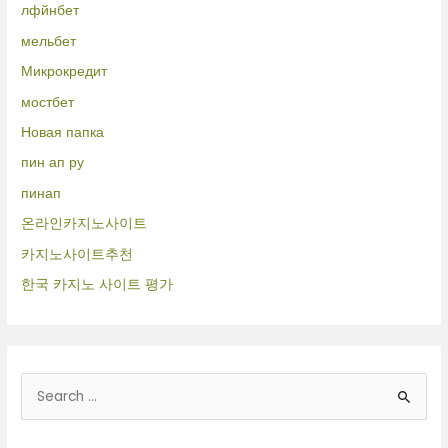
лфйнбет
мельбет
Микрокредит
мостбет
Новая папка
пин ап ру
пинап
온라인카지노사이트
카지노사이트추천
한국 카지노 사이트 평가
B
u