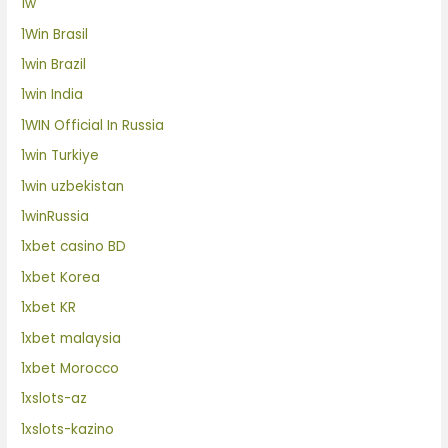
1w
1Win Brasil
1win Brazil
1win India
1WIN Official In Russia
1win Turkiye
1win uzbekistan
1winRussia
1xbet casino BD
1xbet Korea
1xbet KR
1xbet malaysia
1xbet Morocco
1xslots-az
1xslots-kazino