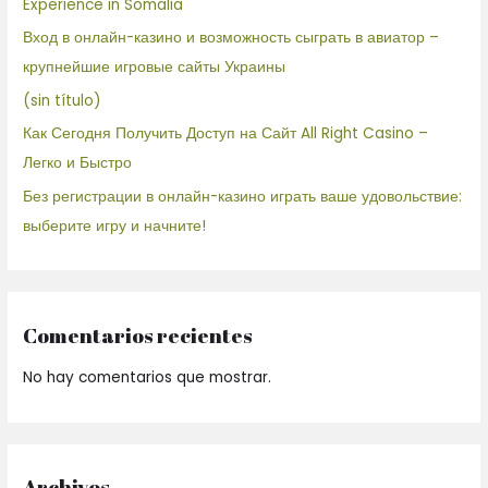
Experience in Somalia
Вход в онлайн-казино и возможность сыграть в авиатор –
крупнейшие игровые сайты Украины
(sin título)
Как Сегодня Получить Доступ на Сайт All Right Casino –
Легко и Быстро
Без регистрации в онлайн-казино играть ваше удовольствие:
выберите игру и начните!
Comentarios recientes
No hay comentarios que mostrar.
Archivos