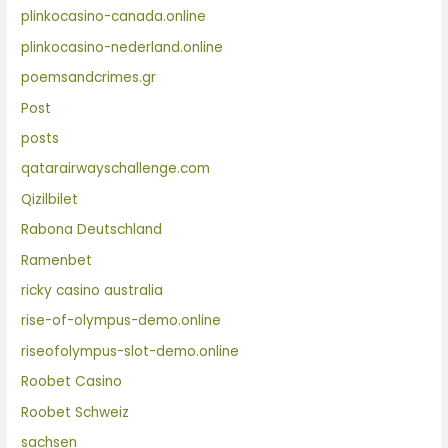
plinkocasino-canada.online
plinkocasino-nederland.online
poemsandcrimes.gr
Post
posts
qatarairwayschallenge.com
Qizilbilet
Rabona Deutschland
Ramenbet
ricky casino australia
rise-of-olympus-demo.online
riseofolympus-slot-demo.online
Roobet Casino
Roobet Schweiz
sachsen