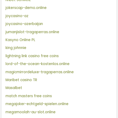
jokerscap-demo.online
joycasino-az
joycasino-azerbaijan
jumanjislot-tragaperras.online
Kasyno Online PL
king johnnie
lightning link casino free coins
lord-of-the-ocean-kostenlos.online
magicmirrordeluxe-tragaperras.online
Maribet casino TR
Masalbet
match masters free coins
megajoker-echtgeld-spielen.online
megamoolah-au-slot.online