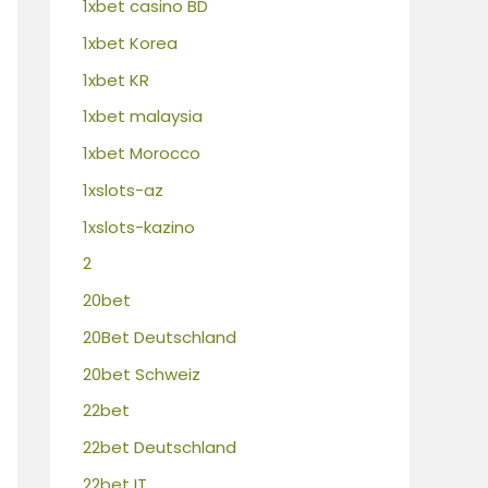
1xbet casino BD
1xbet Korea
1xbet KR
1xbet malaysia
1xbet Morocco
1xslots-az
1xslots-kazino
2
20bet
20Bet Deutschland
20bet Schweiz
22bet
22bet Deutschland
22bet IT