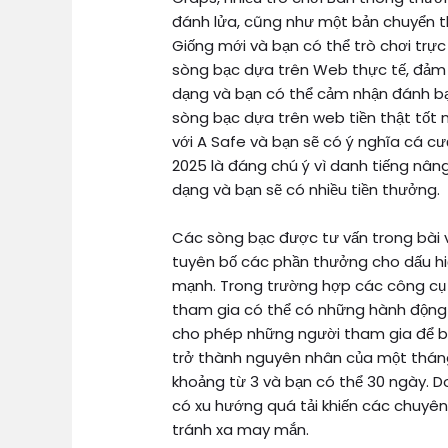
đánh lửa, cũng như một bản chuyển th
Giống mới và bạn có thể trò chơi trự
sòng bạc dựa trên Web thực tế, đảm 
dạng và bạn có thể cảm nhận đánh bạc
sòng bạc dựa trên web tiền thật tốt 
với A Safe và bạn sẽ có ý nghĩa cá c
2025 là đáng chú ý vì danh tiếng nâng
dạng và bạn sẽ có nhiều tiền thưởng.
Các sòng bạc được tư vấn trong bài v
tuyên bố các phần thưởng cho dấu hi
mạnh. Trong trường hợp các công cụ
tham gia có thể có những hành động qu
cho phép những người tham gia để b
trở thành nguyên nhân của một tháng
khoảng từ 3 và bạn có thể 30 ngày. Do
có xu hướng quá tải khiến các chuyên 
tránh xa may mắn.