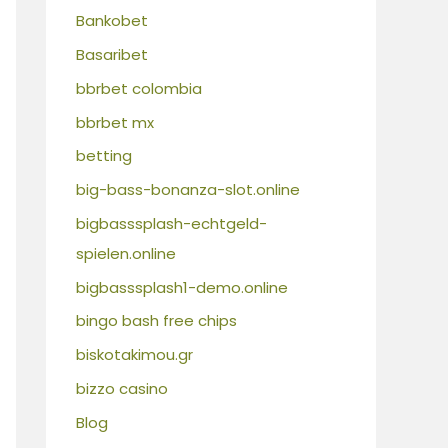
Bankobet
Basaribet
bbrbet colombia
bbrbet mx
betting
big-bass-bonanza-slot.online
bigbasssplash-echtgeld-
spielen.online
bigbasssplash1-demo.online
bingo bash free chips
biskotakimou.gr
bizzo casino
Blog