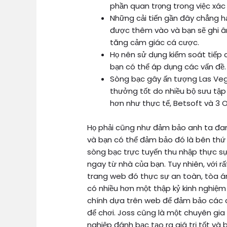
phần quan trọng trong việc xác
Những cải tiến gần đây chẳng hạ
được thêm vào và bạn sẽ ghi â
tăng cảm giác cá cược.
Họ nên sử dụng kiểm soát tiếp cậ
bạn có thể áp dụng các vấn đề.
Sòng bạc gây ấn tượng Las Veg
thưởng tốt do nhiều bộ sưu tập
hơn như thực tế, Betsoft và 3 
Họ phải cũng như đảm bảo anh ta đa
và bạn có thể đảm bảo đó là bên thứ 
sòng bạc trực tuyến thu nhập thực sự
ngay từ nhà của bạn. Tuy nhiên, với r
trang web đó thực sự an toàn, tòa án
có nhiều hơn một thập kỷ kinh nghiệ
chính dựa trên web để đảm bảo các 
để chơi. Joss cũng là một chuyên gia
nghiệp đánh bạc tạo ra giá trị tốt và 