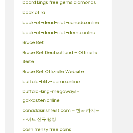
board kings free gems diamonds
book of ra
book-of-dead-slot-canada.online
book-of-dead-slot-demo.online
Bruce Bet
Bruce Bet Deutschland – Offizielle
Seite
Bruce Bet Offizielle Website
buffalo-blitz-demo.online
buffalo-king-megaways-
gokkasten.online
canadasirishfest.com – 한국 카지노
사이트 신규 랭킹
cash frenzy free coins