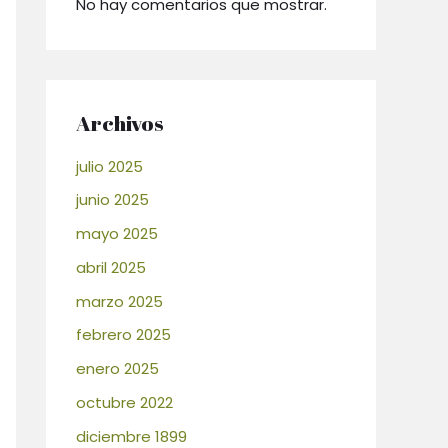
No hay comentarios que mostrar.
Archivos
julio 2025
junio 2025
mayo 2025
abril 2025
marzo 2025
febrero 2025
enero 2025
octubre 2022
diciembre 1899