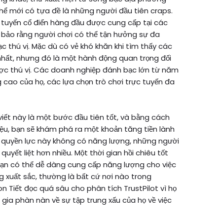
ể mới có tựa đề là những người đầu tiên craps.
c tuyến cổ điển hàng đầu được cung cấp tại các
bảo rằng người chơi có thể tận hưởng sự đa
 thú vị. Mặc dù có vẻ khó khăn khi tìm thấy các
nhất, nhưng đó là một hành động quan trọng đối
ược thú vị. Các doanh nghiệp đánh bạc lớn từ năm
 cao của họ, các lựa chọn trò chơi trực tuyến đa
iết này là một bước đầu tiên tốt, và bằng cách
ệu, bạn sẽ khám phá ra một khoản tăng tiền lành
 quyền lực này không có năng lượng, những người
yết liệt hơn nhiều. Một thời gian hồi chiêu tốt
ạn có thể dễ dàng cung cấp năng lượng cho việc
 xuất sắc, thường là bất cứ nơi nào trong
n Tiết đọc quá sâu cho phân tích TrustPilot vì họ
gia phàn nàn về sự tập trung xấu của họ về việc