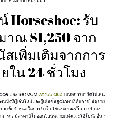
่ในคาสิโนออนไลน์ชั้นนำ
์ Horseshoe: รับ
ะมาณ $1,250 จาก
ัสเพิ่มเติมจากการ
ยใน 24 ชั่วโมง
Palace และ BetMGM
wtf55 club
เสนอการสาธิตให้เล่น
นึ่งที่ผู้เล่นใหม่และผู้เล่นขั้นสูงมักพบก็คือการไม่ดูราย
รทราบข้อกำหนดในการรับโบนัสและเกณฑ์ในการรับผล
ณสามารถสมัครคาสิโนออนไลน์หลายแห่งและใช้โบนัสอื่น ๆ