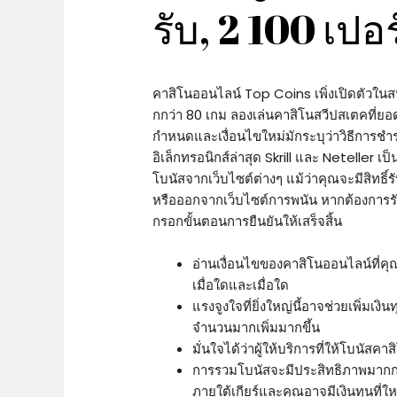
รับ, ​​2 100 เปอ
คาสิโนออนไลน์ Top Coins เพิ่งเปิดตัวใน
กกว่า 80 เกม ลองเล่นคาสิโนสวีปสเตคที่ยอด
กำหนดและเงื่อนไขใหม่มักระบุว่าวิธีการชำระ
อิเล็กทรอนิกส์ล่าสุด Skrill และ Neteller 
โบนัสจากเว็บไซต์ต่างๆ แม้ว่าคุณจะมีสิทธิ์
หรือออกจากเว็บไซต์การพนัน หากต้องการรับ
กรอกขั้นตอนการยืนยันให้เสร็จสิ้น
อ่านเงื่อนไขของคาสิโนออนไลน์ที่คุณเ
เมื่อใดและเมื่อใด
แรงจูงใจที่ยิ่งใหญ่นี้อาจช่วยเพิ่มเ
จำนวนมากเพิ่มมากขึ้น
มั่นใจได้ว่าผู้ให้บริการที่ให้โบนัสคาส
การรวมโบนัสจะมีประสิทธิภาพมากกว่า
ภายใต้เกียร์และคุณอาจมีเงินทุนที่ให