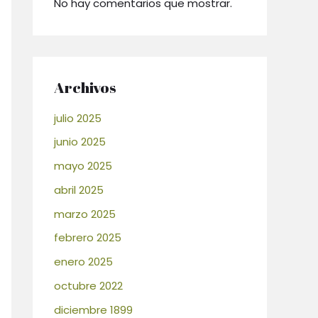
No hay comentarios que mostrar.
Archivos
julio 2025
junio 2025
mayo 2025
abril 2025
marzo 2025
febrero 2025
enero 2025
octubre 2022
diciembre 1899