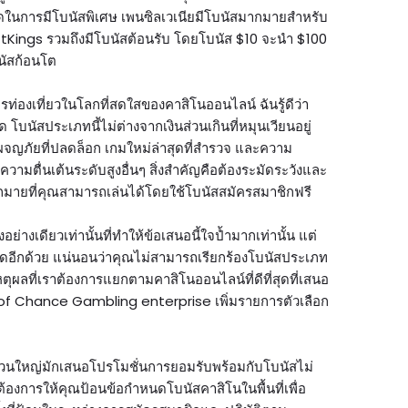
สุดในการมีโบนัสพิเศษ เพนซิลเวเนียมีโบนัสมากมายสำหรับ
aftKings รวมถึงมีโบนัสต้อนรับ โดยโบนัส $10 จะนำ $100
บนัสก้อนโต
ารท่องเที่ยวในโลกที่สดใสของคาสิโนออนไลน์ ฉันรู้ดีว่า
โบนัสประเภทนี้ไม่ต่างจากเงินส่วนเกินที่หมุนเวียนอยู่
ผจญภัยที่ปลดล็อก เกมใหม่ล่าสุดที่สำรวจ และความ
บความตื่นเต้นระดับสูงอื่นๆ สิ่งสำคัญคือต้องระมัดระวังและ
กมายที่คุณสามารถเล่นได้โดยใช้โบนัสสมัครสมาชิกฟรี
ย่างเดียวเท่านั้นที่ทำให้ข้อเสนอนี้ใจป้ำมากเท่านั้น แต่
สุดอีกด้วย แน่นอนว่าคุณไม่สามารถเรียกร้องโบนัสประเภท
อเหตุผลที่เราต้องการแยกตามคาสิโนออนไลน์ที่ดีที่สุดที่เสนอ
of Chance Gambling enterprise เพิ่มรายการตัวเลือก
ส่วนใหญ่มักเสนอโปรโมชั่นการยอมรับพร้อมกับโบนัสไม่
ต้องการให้คุณป้อนข้อกำหนดโบนัสคาสิโนในพื้นที่เพื่อ