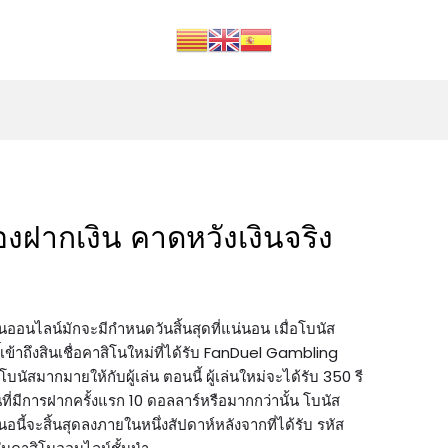
้องฝากเงิน คาดหวังเงินจริง
นออนไลน์มักจะมีกำหนดวันสิ้นสุดที่แน่นอน เมื่อโบนัส
ิ์เข้าถึงสินเชื่อคาสิโนใหม่ที่ได้รับ FanDuel Gambling
บนัสมากมายให้กับผู้เล่น ตอนนี้ ผู้เล่นใหม่จะได้รับ 350 รี
่มีการฝากครั้งแรก 10 ดอลลาร์หรือมากกว่านั้น โบนัส
อนี้จะสิ้นสุดลงภายในหนึ่งสัปดาห์หลังจากที่ได้รับ รหัส