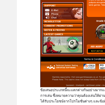
ข้อเสนอประเภทนี้จะแตกต่างกันอย่างมากแ
การเล่น ซึ่งหมายความว่าคุณต้องเล่นให้ผ่านเ
ได้รับประโยชน์จากโปรโมชั่นต่างๆ และข้อด