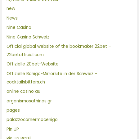
new
News
Nine Casino
Nine Casino Schweiz
Official global website of the bookmaker 22bet –
22betofficial.com
Offizielle 20bet-Website
Offizielle Bahigo-Mirrorsite in der Schweiz –
cocktailsbitters.ch
online casino au
organismosathinas.gr
pages
palazzocornermocenigo
Pin UP
Pin Up Brazil