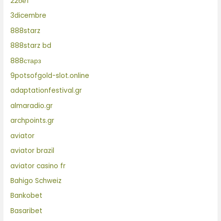
22бет
3dicembre
888starz
888starz bd
888старз
9potsofgold-slot.online
adaptationfestival.gr
almaradio.gr
archpoints.gr
aviator
aviator brazil
aviator casino fr
Bahigo Schweiz
Bankobet
Basaribet