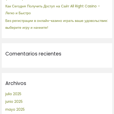
Как Сегодня Получить Доступ на Сайт All Right Casino –
Легко и Быстро
Без регистрации в онлайн-казино играть ваше удовольствие:
выберите игру и начните!
Comentarios recientes
Archivos
julio 2025
junio 2025
mayo 2025