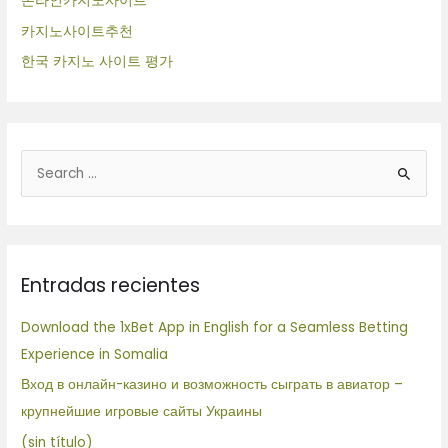
온라인카지노사이트
카지노사이트추천
한국 카지노 사이트 평가
B
u
s
c
Entradas recientes
a
r
Download the 1xBet App in English for a Seamless Betting
p
Experience in Somalia
o
Вход в онлайн-казино и возможность сыграть в авиатор –
r
крупнейшие игровые сайты Украины
:
(sin título)