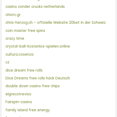
casino zonder crucks netherlands
chiorc.gr
chris-herzog.ch – offizielle Website 20bet in der Schweiz
coin master free spins
crazy time
crystal-ball-kostenlos-spielen.online
cultura.cosenza
cz
dice dream free rolls
Dice Dreams free rolls hack Deutsch
double down casino free chips
elgrecotreviso
Fairspin-casino
family island free energy