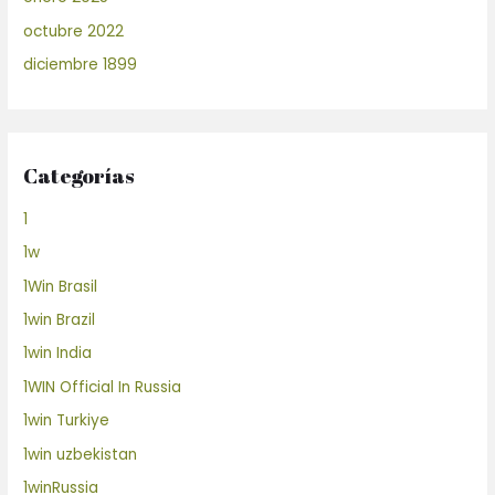
octubre 2022
diciembre 1899
Categorías
1
1w
1Win Brasil
1win Brazil
1win India
1WIN Official In Russia
1win Turkiye
1win uzbekistan
1winRussia