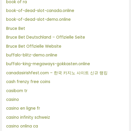
book of ra
book-of-dead-slot-canada.online
book-of-dead-slot-demo.online
Bruce Bet
Bruce Bet Deutschland – Offizielle Seite
Bruce Bet Offizielle Website
buffalo-blitz-demo.online
buffalo-king-megaways-gokkasten.online
canadasirishfest.com – 한국 카지노 사이트 신규 랭킹
cash frenzy free coins
casibom tr
casino
casino en ligne fr
casino infinity schweiz
casino onlina ca