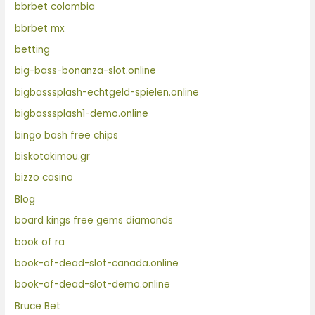
bbrbet colombia
bbrbet mx
betting
big-bass-bonanza-slot.online
bigbasssplash-echtgeld-spielen.online
bigbasssplash1-demo.online
bingo bash free chips
biskotakimou.gr
bizzo casino
Blog
board kings free gems diamonds
book of ra
book-of-dead-slot-canada.online
book-of-dead-slot-demo.online
Bruce Bet