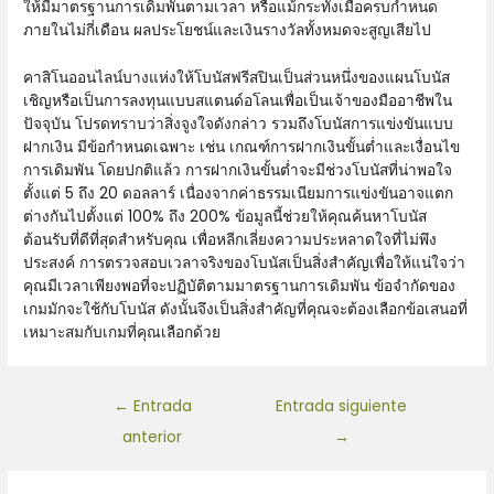
ให้มีมาตรฐานการเดิมพันตามเวลา หรือแม้กระทั่งเมื่อครบกำหนด
ภายในไม่กี่เดือน ผลประโยชน์และเงินรางวัลทั้งหมดจะสูญเสียไป
คาสิโนออนไลน์บางแห่งให้โบนัสฟรีสปินเป็นส่วนหนึ่งของแผนโบนัส
เชิญหรือเป็นการลงทุนแบบสแตนด์อโลนเพื่อเป็นเจ้าของมืออาชีพใน
ปัจจุบัน โปรดทราบว่าสิ่งจูงใจดังกล่าว รวมถึงโบนัสการแข่งขันแบบ
ฝากเงิน มีข้อกำหนดเฉพาะ เช่น เกณฑ์การฝากเงินขั้นต่ำและเงื่อนไข
การเดิมพัน โดยปกติแล้ว การฝากเงินขั้นต่ำจะมีช่วงโบนัสที่น่าพอใจ
ตั้งแต่ 5 ถึง 20 ดอลลาร์ เนื่องจากค่าธรรมเนียมการแข่งขันอาจแตก
ต่างกันไปตั้งแต่ 100% ถึง 200% ข้อมูลนี้ช่วยให้คุณค้นหาโบนัส
ต้อนรับที่ดีที่สุดสำหรับคุณ เพื่อหลีกเลี่ยงความประหลาดใจที่ไม่พึง
ประสงค์ การตรวจสอบเวลาจริงของโบนัสเป็นสิ่งสำคัญเพื่อให้แน่ใจว่า
คุณมีเวลาเพียงพอที่จะปฏิบัติตามมาตรฐานการเดิมพัน ข้อจำกัดของ
เกมมักจะใช้กับโบนัส ดังนั้นจึงเป็นสิ่งสำคัญที่คุณจะต้องเลือกข้อเสนอที่
เหมาะสมกับเกมที่คุณเลือกด้วย
←
Entrada
Entrada siguiente
anterior
→