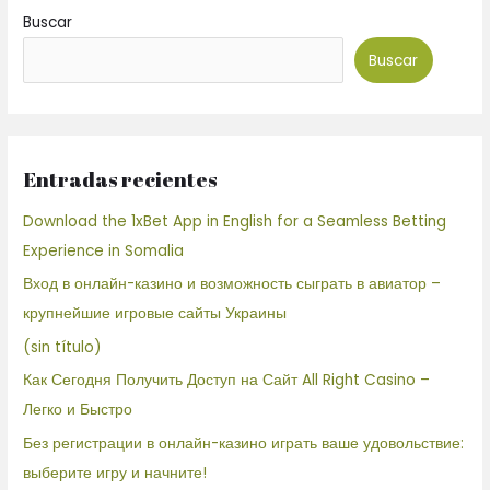
Buscar
Buscar
Entradas recientes
Download the 1xBet App in English for a Seamless Betting
Experience in Somalia
Вход в онлайн-казино и возможность сыграть в авиатор –
крупнейшие игровые сайты Украины
(sin título)
Как Сегодня Получить Доступ на Сайт All Right Casino –
Легко и Быстро
Без регистрации в онлайн-казино играть ваше удовольствие:
выберите игру и начните!