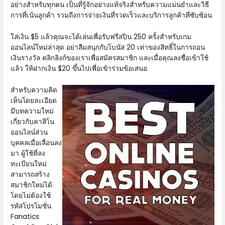
อย่างสำหรับทุกคน เป็นที่รู้จักอย่างแท้จริงสำหรับความแม่นยำและวิธี
การที่เน้นลูกค้า รวมถึงการจ่ายเงินที่รวดเร็วและบริการลูกค้าที่ซับซ้อน
ใส่เงิน $5 แล้วคุณจะได้เล่นเพื่อรับฟรีสปิน 250 ครั้งสำหรับเกม
ออนไลน์ใหม่ล่าสุด อย่าลืมสนุกกับโบนัส 20 เท่าของสิทธิ์ในการถอน
เงินรางวัล คลิกลิงก์ของเราเพื่อสมัครสมาชิก และเมื่อคุณลงชื่อเข้าใช้
แล้ว ให้ฝากเงิน $20 ขึ้นไปเพื่อเข้าร่วมข้อเสนอ
สำหรับความคิด
เห็นโดยละเอียด
มีบทความใหม่
เกี่ยวกับคาสิโน
ออนไลน์ส่วน
บุคคลเมื่อเลื่อนลง
มา ผู้ใช้ที่ลง
ทะเบียนใหม่
สามารถสร้าง
สมาชิกใหม่ได้
โดยไม่ต้องใช้
รหัสโปรโมชั่น
Fanatics