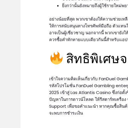
ยิ่งกว่านั้นยังหมายถึงผู้ใช้รายใหม
อย่างน้อยที่สุด พวกเขาต้องให้ความช่วยเ
ให้การสนับสนุนทางโทรศัพท์มือถือ ตัวแท
อาจเป็นผู้เชี่ยวชาญ นอกจากนี้ พวกเขายังให
ควรซื้อคำทักทายแบบเดียวกันนี้สำหรับแอปที
สิทธิพิเศษ
เข้าใจความคิดเห็นเกี่ยวกับ FanDuel Gambli
รหัสโปรโมชั่น FanDuel Gambling enterpr
2025 เข้าสู่ Las Atlantis Casino ซึ่งก่อตั้
ปัญหาในการดาวน์โหลด ให้รีสตาร์ทเครื่อง จัด
Support เพื่อขอคำแนะนำ หากคุณซื้อสินค้าห
จะพบการชำระเงิน