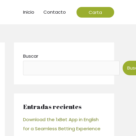
Inicio
Contacto
Carta
Buscar
Bus
Entradas recientes
Download the 1xBet App in English
for a Seamless Betting Experience