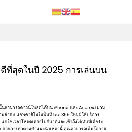
ดีที่สุดในปี 2025 การเล่นบน
กนั้นสามารถดาวน์โหลดได้บน iPhone และ Android ผ่าน
ลำดับ แอพคาสิโนในพื้นที่ bet365 ใหม่มีให้บริการ
แต่ใช้เวลาโหลดเพียงไม่กี่นาทีและเข้าถึงได้ทันทีเพื่อรับ
์โหลด ด้วยการทำตามคำแนะนำเหล่านี้ คุณสามารถเพิ่มโอกาส