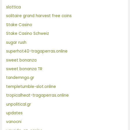
slottica
solitaire grand harvest free coins
Stake Casino
Stake Casino Schweiz
sugar rush
superhot40-tragaperras.online
sweet bonanza
sweet bonanza TR
tandemngo.gr
templetumble-slot.online
tropicalheat-tragaperras.online
unpolitical.gr
updates
vanocni