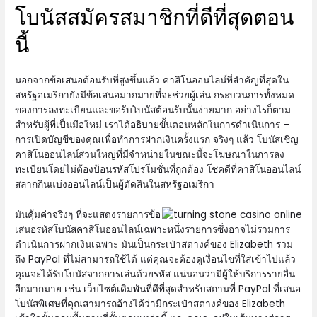
โบนัสสมัครสมาชิกที่ดีที่สุดตอน
นี้
นอกจากข้อเสนอต้อนรับที่สูงขึ้นแล้ว คาสิโนออนไลน์ที่สำคัญที่สุดใน
สหรัฐอเมริกายังมีข้อเสนอมากมายที่จะช่วยผู้เล่น กระบวนการทั้งหมด
ของการลงทะเบียนและขอรับโบนัสต้อนรับนั้นง่ายมาก อย่างไรก็ตาม
สำหรับผู้ที่เป็นมือใหม่ เราได้อธิบายขั้นตอนหลักในการดำเนินการ –
การเปิดบัญชีของคุณเพื่อทำการฝากเงินครั้งแรก จริงๆ แล้ว โบนัสเชิญ
คาสิโนออนไลน์ส่วนใหญ่ที่มีจำหน่ายในขณะนี้จะโฆษณาในการลง
ทะเบียนโดยไม่ต้องป้อนรหัสโปรโมชั่นที่ถูกต้อง โชคดีที่คาสิโนออนไลน์
สลากกินแบ่งออนไลน์เป็นผู้ตัดสินในสหรัฐอเมริกา
มันคุ้มค่าจริงๆ ที่จะแสดงรายการข้อ
เสนอรหัสโบนัสคาสิโนออนไลน์เฉพาะหนึ่งรายการซึ่งอาจไม่รวมการ
ดำเนินการฝากเงินเฉพาะ มันเป็นกระเป๋าสตางค์ของ Elizabeth รวม
ถึง PayPal ที่ไม่สามารถใช้ได้ แต่คุณจะต้องดูเงื่อนไขที่ใส่เข้าไปแล้ว
คุณจะได้รับโบนัสจากการเล่นด้วยรหัส แน่นอนว่ามีผู้ให้บริการรายอื่น
อีกมากมาย เช่น เว็บไซต์เดิมพันที่ดีที่สุดสำหรับสถานที่ PayPal ที่เสนอ
โบนัสพิเศษที่คุณสามารถอ้างได้ว่ามีกระเป๋าสตางค์ของ Elizabeth