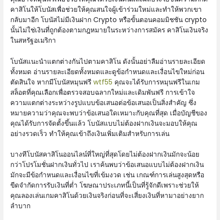
คาสิโนให้โบนัสเพื่อช่วยให้คุณสนใจผู้เข้าร่วมใหม่และทำให้พวกเขา
กลับมาอีก โบนัสไม่มีเงินฝาก Crypto หรือขั้นตอนคอมมิชชัน crypto
นั้นไม่ใช่เงินที่ถูกต้องตามกฎหมายในระหว่างการสมัคร คาสิโนเงินจริง
ในสหรัฐอเมริกา
โบนัสแนะนำแตกต่างกันไปตามคาสิโน ดังนั้นอย่าลืมอ่านรายละเอียด
ทั้งหมด อ่านรายละเอียดทั้งหมดและดูข้อกำหนดและเงื่อนไขใหม่ก่อน
ตัดสินใจ หากมีโบนัสหมุนฟรี
wtf55
คุณจะได้รับการหมุนฟรีในเกม
สล็อตที่คุณเลือกเพื่อตรวจสอบฉลากใหม่และเดิมพันฟรี การเข้าใจ
ความแตกต่างระหว่างรูปแบบข้อเสนอต่อข้อเสนอเป็นสิ่งสำคัญ ซึ่ง
หมายความว่าคุณจะพบว่าข้อเสนอใดเหมาะกับคุณที่สุด เมื่อบัญชีของ
คุณได้รับการจัดตั้งขึ้นแล้ว โบนัสแบบไม่ต้องฝากเงินจะมอบให้คุณ
อย่างรวดเร็ว ทำให้คุณเข้าถึงเงินเพิ่มเติมสำหรับการเล่น
บางทีโบนัสคาสิโนออนไลน์ที่ใหญ่ที่สุดโดยไม่ต้องฝากเงินมักจะน้อย
กว่าโปรโมชั่นฝากเงินทั่วไป เราค้นพบว่าข้อเสนอแบบไม่ต้องฝากเงิน
มักจะมีข้อกำหนดและเงื่อนไขที่เข้มงวด เช่น เกณฑ์การเล่นสูงสุดหรือ
ขีดจำกัดการรับเงินที่ต่ำ โฆษณาประเภทนี้เป็นที่รู้จักดีเพราะช่วยให้
คุณลองเล่นเกมคาสิโนด้วยเงินจริงก่อนที่จะเสี่ยงเงินที่หามาอย่างยาก
ลำบาก