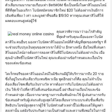
ตัวเลือกเกมมากมายเกือบเท่า BetMGM ซึ่งเป็นหนึ่งในคาสิโนออนไลน์
ที่ดีที่สุดในอเมริกา โบนัสสมัครสมาชิกใหม่ $20 ไม่ต้องฝากเงินมีการ
เดิมพันเพียง 1 เท่า และมูลค่าที่ขอคือ $19.50 หากคุณเล่นคาสิโนที่ให้
ผลตอบแทนสูงต่อผู้ใช้
คุณควรพิจารณาว่าอะไรสำคัญ
ที่สุดสำหรับคุณเมื่อมองหาโบนัส
คาสิโน คนอื่นๆ มองหาโบนัสคาสิโนออนไลน์ที่สำคัญที่สุดของสหรัฐฯ ที่
จะช่วยปรับปรุงเงินทุนของพวกเขาได้บ้าง อีกทางหนึ่ง มือใหม่ที่เล่นคา
สิโนออนไลน์อาจต้องการลองคาสิโนที่มีโบนัสแบบไม่ต้องฝากเงิน เมื่อ
คุณอ้างสิทธิ์โบนัสคาสิโนใหม่ คุณจะต้องอ่านข้อกำหนดและเงื่อนไข
ของแต่ละข้อเสนอ
ไดเร็กทอรีของคาสิโนออนไลน์ในมิชิแกนมีผู้ให้บริการมากถึง 20 ราย
ซึ่งก็อยู่ในระดับเดียวกับเพนซิลเวเนีย พูดอีกอย่างก็คือ คุณไม่จำเป็น
ต้องเสี่ยงโชคเพื่อรับเงินรางวัล หากต้องการรับโบนัสแบบไม่ต้องฝาก
เงิน ให้เข้าไปที่คาสิโนที่เสนอข้อเสนอนี้ อย่าลืมอ่านเงื่อนไขและข้อ
กำหนดล่าสุด เนื่องจากมาตรฐานการเดิมพันมักจะใช้ ผู้เล่นสามารถรับ
ข้อเสนอสำหรับผู้เล่นระดับสูงสุดได้โดยเลื่อนจากระบบระดับชั้นเพื่อรับ
สิทธิประโยชน์สูงสุดจากผู้ใช้ โบนัสส่วนตัวเหล่านี้ไม่เพียงแต่ให้มูลค่า
สูงเท่านั้น แต่ยังรับประกันความเป็นส่วนตัวและความพึงพอใจในการมี