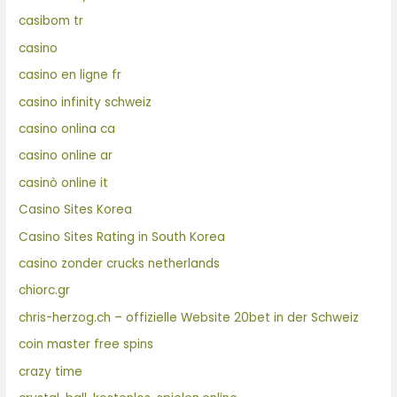
casibom tr
casino
casino en ligne fr
casino infinity schweiz
casino onlina ca
casino online ar
casinò online it
Casino Sites Korea
Casino Sites Rating in South Korea
casino zonder crucks netherlands
chiorc.gr
chris-herzog.ch – offizielle Website 20bet in der Schweiz
coin master free spins
crazy time