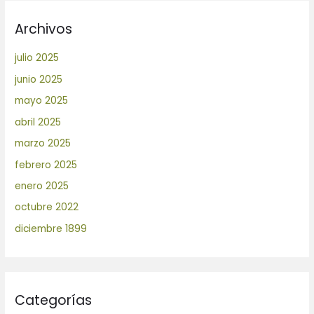
Archivos
julio 2025
junio 2025
mayo 2025
abril 2025
marzo 2025
febrero 2025
enero 2025
octubre 2022
diciembre 1899
Categorías