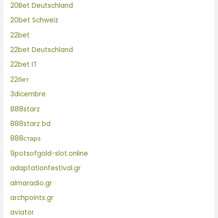
20Bet Deutschland
20bet Schweiz
22bet
22bet Deutschland
22bet IT
22бет
3dicembre
888starz
888starz bd
888старз
9potsofgold-slot.online
adaptationfestival.gr
almaradio.gr
archpoints.gr
aviator