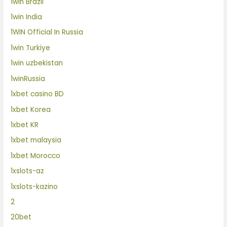
1win Brazil
1win India
1WIN Official In Russia
1win Turkiye
1win uzbekistan
1winRussia
1xbet casino BD
1xbet Korea
1xbet KR
1xbet malaysia
1xbet Morocco
1xslots-az
1xslots-kazino
2
20bet