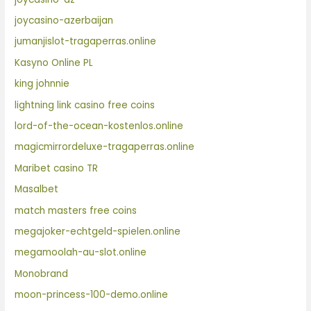
joycasino-azerbaijan
jumanjislot-tragaperras.online
Kasyno Online PL
king johnnie
lightning link casino free coins
lord-of-the-ocean-kostenlos.online
magicmirrordeluxe-tragaperras.online
Maribet casino TR
Masalbet
match masters free coins
megajoker-echtgeld-spielen.online
megamoolah-au-slot.online
Monobrand
moon-princess-100-demo.online