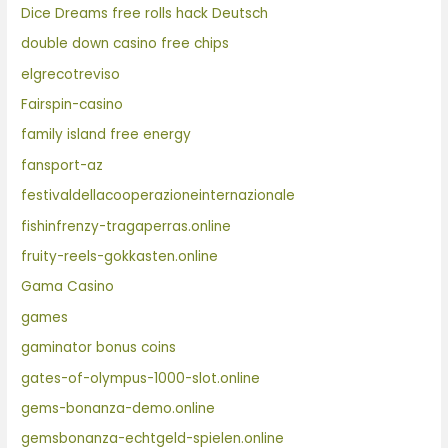
Dice Dreams free rolls hack Deutsch
double down casino free chips
elgrecotreviso
Fairspin-casino
family island free energy
fansport-az
festivaldellacooperazioneinternazionale
fishinfrenzy-tragaperras.online
fruity-reels-gokkasten.online
Gama Casino
games
gaminator bonus coins
gates-of-olympus-1000-slot.online
gems-bonanza-demo.online
gemsbonanza-echtgeld-spielen.online