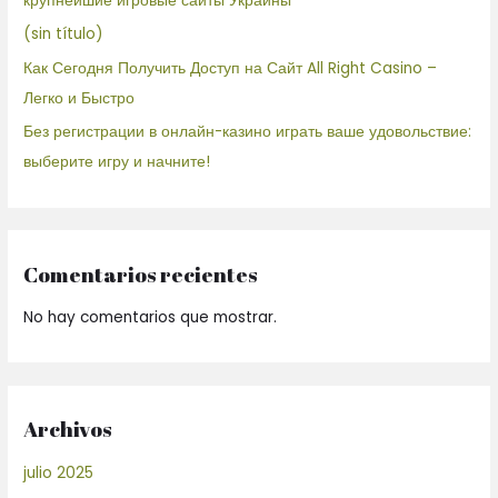
крупнейшие игровые сайты Украины
(sin título)
Как Сегодня Получить Доступ на Сайт All Right Casino –
Легко и Быстро
Без регистрации в онлайн-казино играть ваше удовольствие:
выберите игру и начните!
Comentarios recientes
No hay comentarios que mostrar.
Archivos
julio 2025