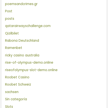
poemsandcrimes.gr
Post
posts
qatarairwayschallenge.com
Qizilbilet
Rabona Deutschland
Ramenbet
ricky casino australia
rise-of-olympus-demo.online
riseofolympus-slot-demo.online
Roobet Casino
Roobet Schweiz
sachsen
Sin categoría
Slots