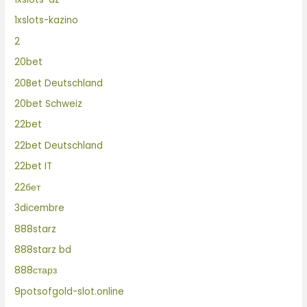
1xslots-kazino
2
20bet
20Bet Deutschland
20bet Schweiz
22bet
22bet Deutschland
22bet IT
22бет
3dicembre
888starz
888starz bd
888старз
9potsofgold-slot.online