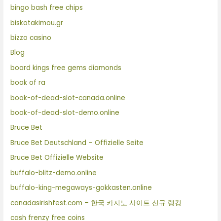
bingo bash free chips
biskotakimou.gr
bizzo casino
Blog
board kings free gems diamonds
book of ra
book-of-dead-slot-canada.online
book-of-dead-slot-demo.online
Bruce Bet
Bruce Bet Deutschland – Offizielle Seite
Bruce Bet Offizielle Website
buffalo-blitz-demo.online
buffalo-king-megaways-gokkasten.online
canadasirishfest.com – 한국 카지노 사이트 신규 랭킹
cash frenzy free coins