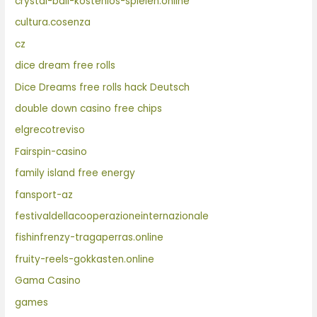
crystal-ball-kostenlos-spielen.online
cultura.cosenza
cz
dice dream free rolls
Dice Dreams free rolls hack Deutsch
double down casino free chips
elgrecotreviso
Fairspin-casino
family island free energy
fansport-az
festivaldellacooperazioneinternazionale
fishinfrenzy-tragaperras.online
fruity-reels-gokkasten.online
Gama Casino
games