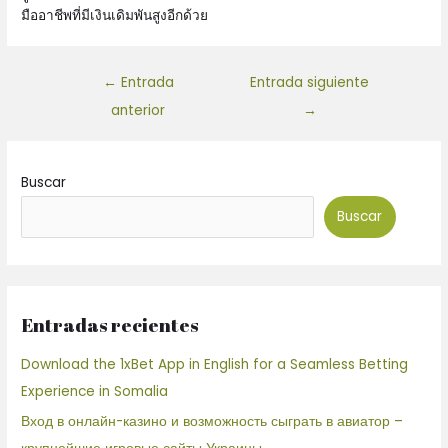
มืออาชีพที่มีเงินเดิมพันสูงอีกด้วย
←
Entrada
Entrada siguiente
anterior
→
Buscar
Buscar
Entradas recientes
Download the 1xBet App in English for a Seamless Betting
Experience in Somalia
Вход в онлайн-казино и возможность сыграть в авиатор –