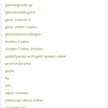
gennaiapaidia.gr
giacomoarengario
glory-casinos tr
glory-online-casino
glorycasinoazerbaijan
Golden Casino
Golden Casino Schweiz
goldofpersia-echtgeld-spielen.online
granfondoroma
guide
hu
info
Ivibet Schweiz
jokerscap-demo.online
joycasino-az