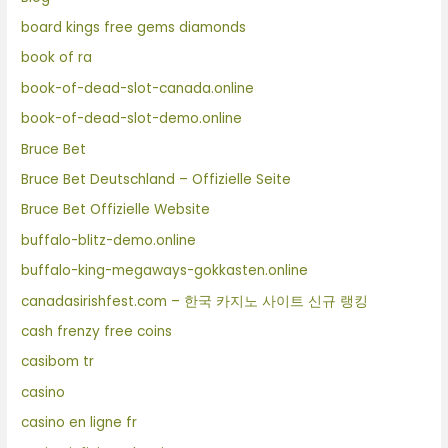
board kings free gems diamonds
book of ra
book-of-dead-slot-canada.online
book-of-dead-slot-demo.online
Bruce Bet
Bruce Bet Deutschland – Offizielle Seite
Bruce Bet Offizielle Website
buffalo-blitz-demo.online
buffalo-king-megaways-gokkasten.online
canadasirishfest.com – 한국 카지노 사이트 신규 랭킹
cash frenzy free coins
casibom tr
casino
casino en ligne fr