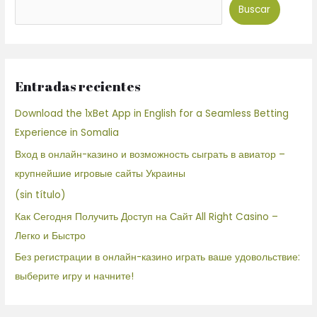
Buscar
Entradas recientes
Download the 1xBet App in English for a Seamless Betting
Experience in Somalia
Вход в онлайн-казино и возможность сыграть в авиатор –
крупнейшие игровые сайты Украины
(sin título)
Как Сегодня Получить Доступ на Сайт All Right Casino –
Легко и Быстро
Без регистрации в онлайн-казино играть ваше удовольствие:
выберите игру и начните!