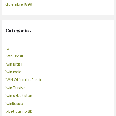
diciembre 1899
Categorías
1
1w
1Win Brasil
1win Brazil
1win India
1WIN Official In Russia
1win Turkiye
1win uzbekistan
1winRussia
1xbet casino BD