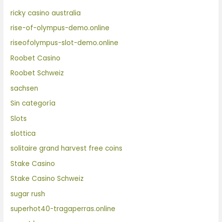
ricky casino australia
rise-of-olympus-demo.online
riseofolympus-slot-demo.online
Roobet Casino
Roobet Schweiz
sachsen
Sin categoría
Slots
slottica
solitaire grand harvest free coins
Stake Casino
Stake Casino Schweiz
sugar rush
superhot40-tragaperras.online