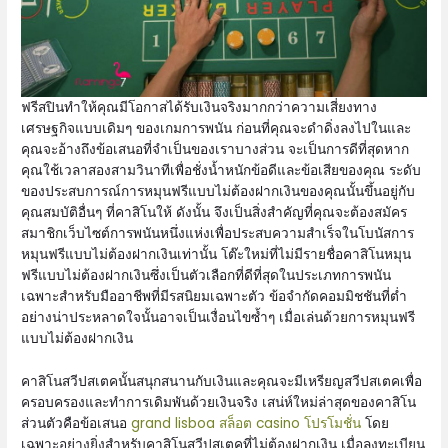
ฟรีสปินทำให้คุณมีโอกาสได้รับเงินจริงมากกว่าความเสี่ยงทาง
เศรษฐกิจแบบเดิมๆ ของเกมการพนัน ก่อนที่คุณจะดำดิ่งลงไปในและ
คุณจะอ้างถึงข้อเสนอที่จำเป็นของเราบางส่วน จะเป็นการดีที่สุดหาก
คุณใช้เวลาสองสามวินาทีเพื่อชั่งน้ำหนักข้อดีและข้อเสียของคุณ ระดับ
ของประสบการณ์การหมุนฟรีแบบไม่ต้องฝากเงินของคุณนั้นขึ้นอยู่กับ
คุณสมบัติอื่นๆ ที่คาสิโนให้ ดังนั้น จึงเป็นสิ่งสำคัญที่คุณจะต้องสมัคร
สมาชิกเว็บไซต์การพนันหนึ่งแห่งเพื่อประสบความสำเร็จในโบนัสการ
หมุนฟรีแบบไม่ต้องฝากเงินเท่านั้น โต๊ะใหม่ที่ไม่มีรายชื่อคาสิโนหมุน
ฟรีแบบไม่ต้องฝากเงินซึ่งเป็นตัวเลือกที่ดีที่สุดในประเภทการพนัน
เฉพาะสำหรับมืออาชีพที่มีรสนิยมเฉพาะตัว ข้อจำกัดคอมมิชชันที่ต่ำ
อย่างน่าประหลาดใจนั้นอาจเป็นเงื่อนไขซ้ำๆ เมื่อเล่นด้วยการหมุนฟรี
แบบไม่ต้องฝากเงิน
คาสิโนสวีปสเตคนั้นสนุกสนานกับเงินและคุณจะมีเหรียญสวีปสเตคเพื่อ
ครอบครองและทำการเดิมพันด้วยเงินจริง เสน่ห์ใหม่ล่าสุดของคาสิโน
ส่วนตัวคือข้อเสนอ
grand lisboa สล็อต casino โปรโมชั่น
โดย
เฉพาะอย่างยิ่งสำหรับคาสิโนสวีปสเตคที่ไม่ต้องฝากเงิน เมื่อลงทะเบียน