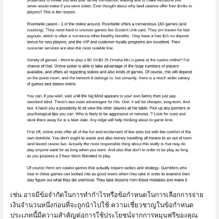
เช่น อาจมีข้อจำกัดในการทำกำไรหรือข้อกำหนดในการเลือกการจ่าย
เงินจำนวนหนึ่งก่อนที่จะถูกนำไปใช้ ความเชี่ยวชาญในข้อกำหนด
ประเภทนี้มีความสำคัญต่อการใช้ประโยชน์จากการหมุนฟรีของคุณ