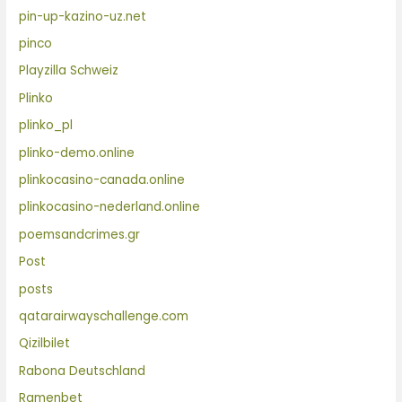
pin-up-kazino-uz.net
pinco
Playzilla Schweiz
Plinko
plinko_pl
plinko-demo.online
plinkocasino-canada.online
plinkocasino-nederland.online
poemsandcrimes.gr
Post
posts
qatarairwayschallenge.com
Qizilbilet
Rabona Deutschland
Ramenbet