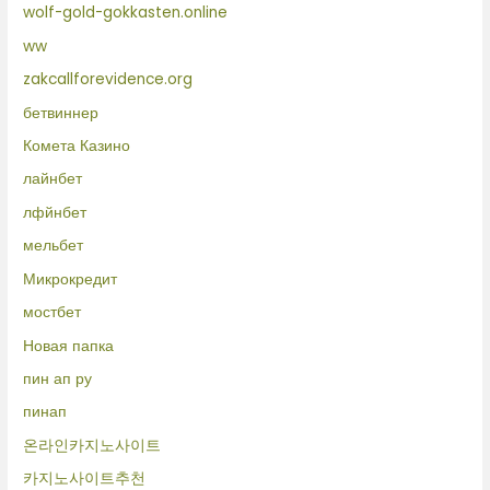
wolf-gold-gokkasten.online
ww
zakcallforevidence.org
бетвиннер
Комета Казино
лайнбет
лфйнбет
мельбет
Микрокредит
мостбет
Новая папка
пин ап ру
пинап
온라인카지노사이트
카지노사이트추천