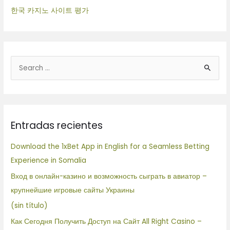
한국 카지노 사이트 평가
B
u
s
c
Entradas recientes
a
r
Download the 1xBet App in English for a Seamless Betting
p
Experience in Somalia
o
Вход в онлайн-казино и возможность сыграть в авиатор –
r
крупнейшие игровые сайты Украины
:
(sin título)
Как Сегодня Получить Доступ на Сайт All Right Casino –