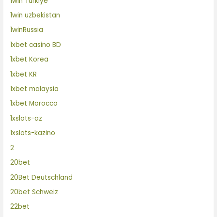
1win Turkiye
1win uzbekistan
1winRussia
1xbet casino BD
1xbet Korea
1xbet KR
1xbet malaysia
1xbet Morocco
1xslots-az
1xslots-kazino
2
20bet
20Bet Deutschland
20bet Schweiz
22bet