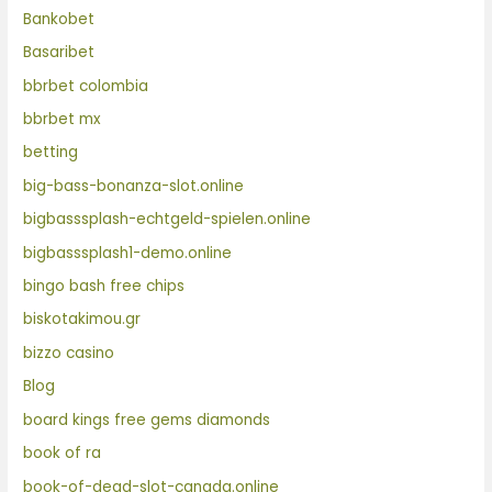
Bankobet
Basaribet
bbrbet colombia
bbrbet mx
betting
big-bass-bonanza-slot.online
bigbasssplash-echtgeld-spielen.online
bigbasssplash1-demo.online
bingo bash free chips
biskotakimou.gr
bizzo casino
Blog
board kings free gems diamonds
book of ra
book-of-dead-slot-canada.online