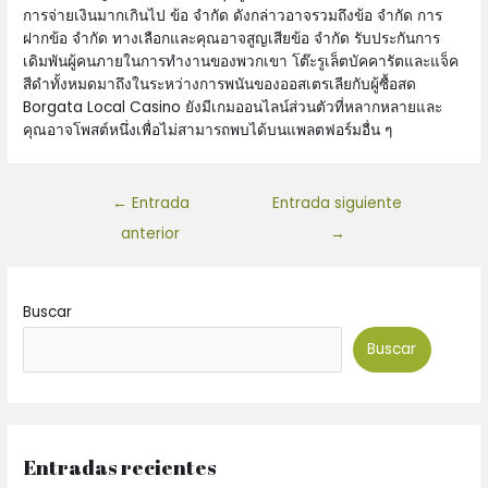
การจ่ายเงินมากเกินไป ข้อ จำกัด ดังกล่าวอาจรวมถึงข้อ จำกัด การ
ฝากข้อ จำกัด ทางเลือกและคุณอาจสูญเสียข้อ จำกัด รับประกันการ
เดิมพันผู้คนภายในการทำงานของพวกเขา โต๊ะรูเล็ตบัคคารัตและแจ็ค
สีดำทั้งหมดมาถึงในระหว่างการพนันของออสเตรเลียกับผู้ซื้อสด
Borgata Local Casino ยังมีเกมออนไลน์ส่วนตัวที่หลากหลายและ
คุณอาจโพสต์หนึ่งเพื่อไม่สามารถพบได้บนแพลตฟอร์มอื่น ๆ
←
Entrada
Entrada siguiente
anterior
→
Buscar
Buscar
Entradas recientes