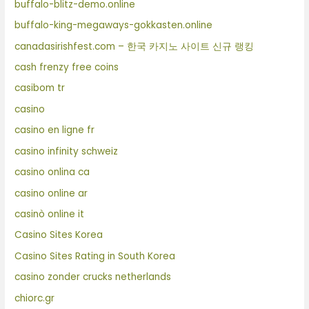
buffalo-blitz-demo.online
buffalo-king-megaways-gokkasten.online
canadasirishfest.com – 한국 카지노 사이트 신규 랭킹
cash frenzy free coins
casibom tr
casino
casino en ligne fr
casino infinity schweiz
casino onlina ca
casino online ar
casinò online it
Casino Sites Korea
Casino Sites Rating in South Korea
casino zonder crucks netherlands
chiorc.gr