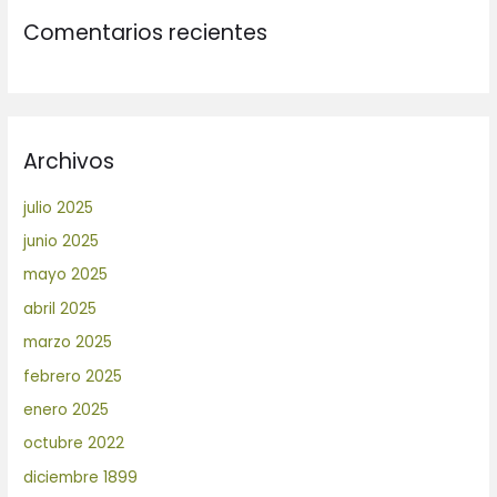
Comentarios recientes
Archivos
julio 2025
junio 2025
mayo 2025
abril 2025
marzo 2025
febrero 2025
enero 2025
octubre 2022
diciembre 1899