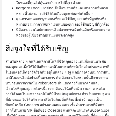
ในขณะที่คุณไม่คุ้นเคยกับการไปที่ลูกเต๋าสด
Borgata Local Casino ยังมีเกมส่วนตัวและบทความที่หลาก
หลายที่ไม่สามารถใช้ได้ในเกือบทุกแพลตฟอร์มอื่น ๆ
คุณควรเสนอหลักฐานของชื่อและใช้ข้อมูลส่วนตัวที่ถูกต้องซึ่ง
หมายความว่าการจัดหาเงินทุนของคุณลองใช้กับบัญชีที่ถูกต้อง
นี่คือเกมออนไลน์แบบออนไลน์จากการเดิมพันเงินจริงและความ
หวังของผู้เชี่ยวชาญด้านเงินจริงอาจสูง
สิ่งจูงใจที่ได้รับเชิญ
สำหรับหลาย ๆ คนที่เล่นที่คาสิโนที่มีชีวิตคุณอาจแทนที่คะแนนระดับ
ของคุณเองเพื่อให้ได้ข้อดีจากคาสิโนแบรนด์ฮาร์ดร็อคในประเทศ คาสิ
โนอินเตอร์เน็ตฮาร์ดร็อคที่มีอยู่ในหลาย ๆ รัฐ แต่มีการควบคุมการพนัน
คาสิโนออนไลน์อย่างเป็นทางการ ตัวเลือกเกมโดยรวมนั้นมีจากสถาน
ประกอบการการพนัน PokerStars นั้นแตกต่างกันมากตามและ
เงื่อนไขที่คุณอยู่ภายใน-เนื่องจากมีแนวโน้มที่จะมีความสามารถใน
การโต้ตอบในระหว่างคาสิโนที่มีบ้านเป็นศูนย์กลาง สำหรับหลาย ๆ คน
ที่มักจะออกไปให้บริการคาสิโนในท้องถิ่นที่ต้องพึ่งพาบ้านคุณเป็น
พันธมิตรกับ Caesars อย่างแน่นอนคุณควรซื้อจำนวนมากที่คุ้มค่า
จากโปรแกรม VIP ข้อดีของ Caesars แทนที่คะแนนระดับของคุณเอง
เพื่อให้มีความสามารถในช่วงระหว่างที่จอดรถฟรีในระดับที่ต่ำกว่าเพื่อ