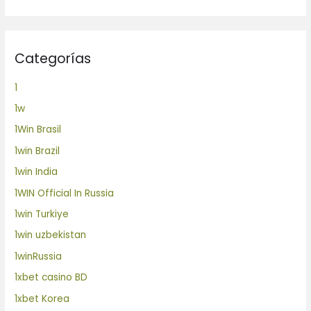
Categorías
1
1w
1Win Brasil
1win Brazil
1win India
1WIN Official In Russia
1win Turkiye
1win uzbekistan
1winRussia
1xbet casino BD
1xbet Korea