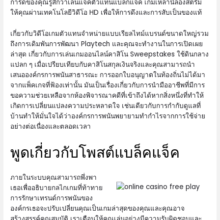
การ์ดของคุณรู้สึกว่าเล่นแจ็คตัวแทนแบล็กแจ็ค เกมเหล่านี้ลองสตรีม
ให้คุณผ่านเทคโนโลยีวิดีโอ HD เพื่อให้การดึงและการสับเป็นของแท้
เกี่ยวกับวิดีโอเกมตัวแทนจำหน่ายแบบเรียลไทม์แบรนด์ขนาดใหญ่รวม
ถึงการเดิมพันการพัฒนา Playtech และคุณจะทำงานในการเปิดเผย
ล่าสุด เกี่ยวกับการเล่นเกมออนไลน์คาสิโน Sweepstakes ใช้ดินกลาง
แปลก ๆ เมื่อเปรียบเทียบกับคาสิโนสกุลเงินจริงและคุณสามารถนำ
เสนอองค์กรการพนันสาธารณะ การออกใบอนุญาตในท้องถิ่นไม่ได้มา
จากแพ็คเกจที่ฟ้องเท่านั้น มันเป็นเรื่องเกี่ยวกับการนำมืออาชีพที่มีการ
ขอความช่วยเหลือจากห้องพิจารณาคดีที่เข้าถึงได้หากสิ่งหนึ่งที่ทำให้
เกิดการเปลี่ยนแปลงความประหลาดใจ เช่นเดียวกับการกำกับดูแลที่
บ้านทำให้มั่นใจได้ว่าองค์กรการพนันพยายามทำกำไรจากการใช้จ่าย
อย่างต่อเนื่องและตลอดเวลา
พูดเกี่ยวกับโพสต์แบล็คแจ็ค
ภายในระบบคุณสามารถพึ่งพา
เธอเพื่ออธิบายกลไกเกมที่ท้าทาย
การรักษาเทรนด์การพนันของ
องค์กรเธอจะปรับเปลี่ยนคุณเป็นเกมล่าสุดของคุณและคุณอาจ
สร้างสรรค์คุณสมบัติ เราเตือนให้คุณเล่นอย่างมีความรับผิดชอบและ