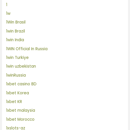
1
1w
1Win Brasil
1win Brazil
1win India
1WIN Official In Russia
1win Turkiye
1win uzbekistan
1winRussia
1xbet casino BD
1xbet Korea
1xbet KR
1xbet malaysia
1xbet Morocco
1xslots-az