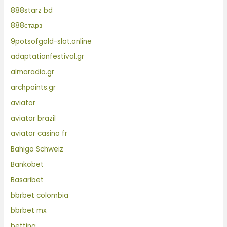
888starz bd
888старз
9potsofgold-slot.online
adaptationfestival.gr
almaradio.gr
archpoints.gr
aviator
aviator brazil
aviator casino fr
Bahigo Schweiz
Bankobet
Basaribet
bbrbet colombia
bbrbet mx
betting