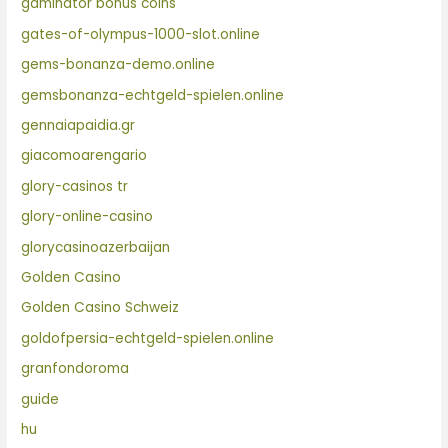
gaminator bonus coins
gates-of-olympus-1000-slot.online
gems-bonanza-demo.online
gemsbonanza-echtgeld-spielen.online
gennaiapaidia.gr
giacomoarengario
glory-casinos tr
glory-online-casino
glorycasinoazerbaijan
Golden Casino
Golden Casino Schweiz
goldofpersia-echtgeld-spielen.online
granfondoroma
guide
hu