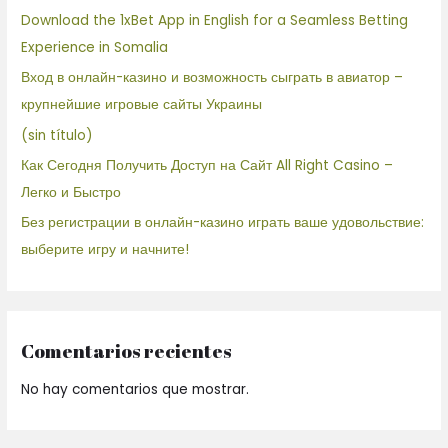
Download the 1xBet App in English for a Seamless Betting
Experience in Somalia
Вход в онлайн-казино и возможность сыграть в авиатор –
крупнейшие игровые сайты Украины
(sin título)
Как Сегодня Получить Доступ на Сайт All Right Casino –
Легко и Быстро
Без регистрации в онлайн-казино играть ваше удовольствие:
выберите игру и начните!
Comentarios recientes
No hay comentarios que mostrar.