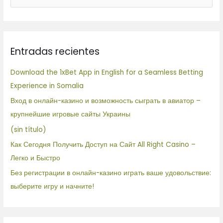
u
s
c
Entradas recientes
a
r
Download the 1xBet App in English for a Seamless Betting
p
Experience in Somalia
o
Вход в онлайн-казино и возможность сыграть в авиатор –
r
крупнейшие игровые сайты Украины
:
(sin título)
Как Сегодня Получить Доступ на Сайт All Right Casino –
Легко и Быстро
Без регистрации в онлайн-казино играть ваше удовольствие:
выберите игру и начните!