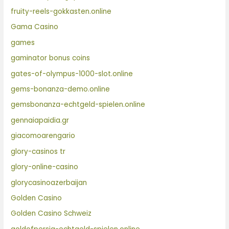
fruity-reels-gokkasten.online
Gama Casino
games
gaminator bonus coins
gates-of-olympus-1000-slot.online
gems-bonanza-demo.online
gemsbonanza-echtgeld-spielen.online
gennaiapaidia.gr
giacomoarengario
glory-casinos tr
glory-online-casino
glorycasinoazerbaijan
Golden Casino
Golden Casino Schweiz