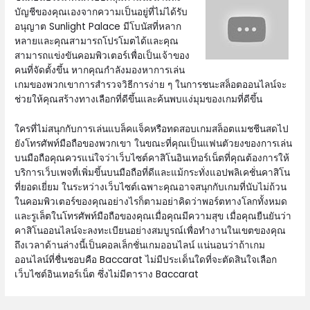
บัญชีของคุณเองจากความเป็นอยู่ที่ไม่ได้รับ
อนุญาต Sunlight Palace มีโบนัสที่หลาก
หลายและคุณสามารถโปรโมตได้และคุณ
สามารถแข่งขันคอมพิวเตอร์เพื่อเป็นเจ้าของ
คนที่จัดตั้งขึ้น หากคุณกำลังมองหาการเล่น
เกมของพวกเขาการสำรวจวิธีการง่าย ๆ ในการชนะสล็อตออนไลน์จะ
ช่วยให้คุณสร้างทางเลือกที่ดีขึ้นและค้นพบแง่มุมของเกมที่ดีขึ้น
ใครที่ไม่สนุกกับการเล่นแบล็คแจ็คหรือทดสอบเกมสล็อตแมชชีนสดไป
ยังโทรศัพท์มือถือของพวกเขา ในขณะที่คุณเป็นแฟนตัวยงของการเล่น
บนมือถือคุณควรแน่ใจว่าเว็บไซต์คาสิโนอินเทอร์เน็ตที่คุณต้องการให้
บริการเว็บเพจที่เพิ่มขึ้นบนมือถือที่ดีและแม้กระทั่งแอปพลิเคชั่นคาสิโน
ที่ยอดเยี่ยม ในระหว่างเว็บไซต์เฉพาะคุณอาจสนุกกับเกมที่นับไม่ถ้วน
ในคอมพิวเตอร์ของคุณอย่างไรก็ตามอย่าคิดว่าพอร์ตทางโลกทั้งหมด
และรูเล็ตในโทรศัพท์มือถือของคุณเมื่อคุณมีความสุข เมื่อคุณยืนยันว่า
คาสิโนออนไลน์จะลงทะเบียนอย่างสมบูรณ์เพื่อทำงานในเขตของคุณ
ถึงเวลาด้านล่างนี้เป็นคอลเล็กชั่นเกมออนไลน์ แน่นอนว่าถ้าเกม
ออนไลน์ที่ชื่นชอบคือ Baccarat ไม่มีประเด็นใดที่จะตัดสินใจเลือก
เว็บไซต์อินเทอร์เน็ต ซึ่งไม่มีตาราง Baccarat