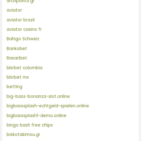
archpoints.gr
aviator
aviator brazil
aviator casino fr
Bahigo Schweiz
Bankobet
Basaribet
bbrbet colombia
bbrbet mx
betting
big-bass-bonanza-slot.online
bigbasssplash-echtgeld-spielen.online
bigbasssplash1-demo.online
bingo bash free chips
biskotakimou.gr