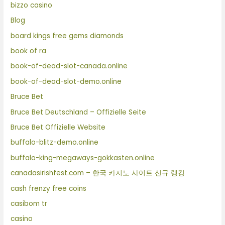
bizzo casino
Blog
board kings free gems diamonds
book of ra
book-of-dead-slot-canada.online
book-of-dead-slot-demo.online
Bruce Bet
Bruce Bet Deutschland – Offizielle Seite
Bruce Bet Offizielle Website
buffalo-blitz-demo.online
buffalo-king-megaways-gokkasten.online
canadasirishfest.com – 한국 카지노 사이트 신규 랭킹
cash frenzy free coins
casibom tr
casino