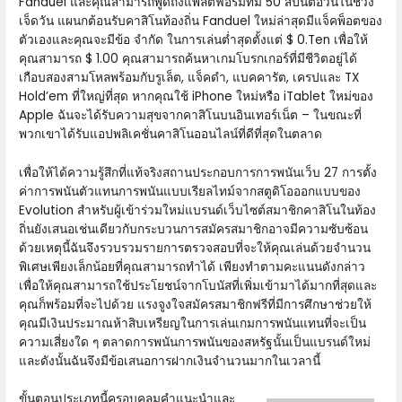
Fanduel และคุณสามารถพูดถึงแพลตฟอร์มที่มี 50 สปินต่อวันในช่วง
เจ็ดวัน แผนกต้อนรับคาสิโนท้องถิ่น Fanduel ใหม่ล่าสุดมีแจ็คพ็อตของ
ตัวเองและคุณจะมีข้อ จำกัด ในการเล่นต่ำสุดตั้งแต่ $ 0.Ten เพื่อให้
คุณสามารถ $ 1.00 คุณสามารถค้นหาเกมโบรกเกอร์ที่มีชีวิตอยู่ได้
เกือบสองสามโหลพร้อมกับรูเล็ต, แจ็คดำ, แบคคารัต, เครปและ TX
Hold’em ที่ใหญ่ที่สุด หากคุณใช้ iPhone ใหม่หรือ iTablet ใหม่ของ
Apple ฉันจะได้รับความสุขจากคาสิโนบนอินเทอร์เน็ต – ในขณะที่
พวกเขาได้รับแอปพลิเคชั่นคาสิโนออนไลน์ที่ดีที่สุดในตลาด
เพื่อให้ได้ความรู้สึกที่แท้จริงสถานประกอบการการพนันเว็บ 27 การตั้ง
ค่าการพนันตัวแทนการพนันแบบเรียลไทม์จากสตูดิโอออกแบบของ
Evolution สำหรับผู้เข้าร่วมใหม่แบรนด์เว็บไซต์สมาชิกคาสิโนในท้อง
ถิ่นยังเสนอเช่นเดียวกับกระบวนการสมัครสมาชิกอาจมีความซับซ้อน
ด้วยเหตุนี้ฉันจึงรวบรวมรายการตรวจสอบที่จะให้คุณเล่นด้วยจำนวน
พิเศษเพียงเล็กน้อยที่คุณสามารถทำได้ เพียงทำตามคะแนนดังกล่าว
เพื่อให้คุณสามารถใช้ประโยชน์จากโบนัสที่เพิ่มเข้ามาได้มากที่สุดและ
คุณก็พร้อมที่จะไปด้วย แรงจูงใจสมัครสมาชิกฟรีที่มีการศึกษาช่วยให้
คุณมีเงินประมาณห้าสิบเหรียญในการเล่นเกมการพนันแทนที่จะเป็น
ความเสี่ยงใด ๆ ตลาดการพนันการพนันของสหรัฐนั้นเป็นแบรนด์ใหม่
และดังนั้นฉันจึงมีข้อเสนอการฝากเงินจำนวนมากในเวลานี้
ขั้นตอนประเภทนี้ครอบคลุมคำแนะนำและ