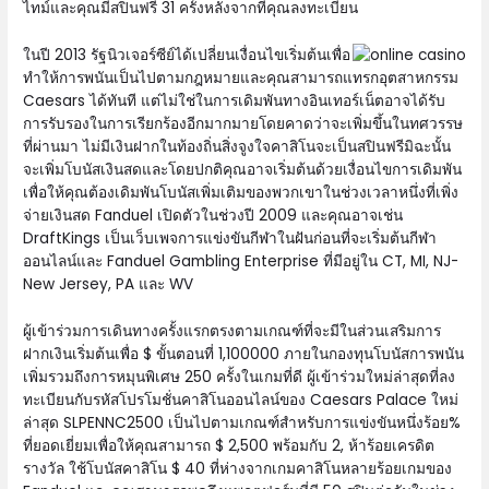
ไทม์และคุณมีสปินฟรี 31 ครั้งหลังจากที่คุณลงทะเบียน
ในปี 2013 รัฐนิวเจอร์ซีย์ได้เปลี่ยนเงื่อนไขเริ่มต้นเพื่อ
ทำให้การพนันเป็นไปตามกฎหมายและคุณสามารถแทรกอุตสาหกรรม
Caesars ได้ทันที แต่ไม่ใช่ในการเดิมพันทางอินเทอร์เน็ตอาจได้รับ
การรับรองในการเรียกร้องอีกมากมายโดยคาดว่าจะเพิ่มขึ้นในทศวรรษ
ที่ผ่านมา ไม่มีเงินฝากในท้องถิ่นสิ่งจูงใจคาสิโนจะเป็นสปินฟรีมิฉะนั้น
จะเพิ่มโบนัสเงินสดและโดยปกติคุณอาจเริ่มต้นด้วยเงื่อนไขการเดิมพัน
เพื่อให้คุณต้องเดิมพันโบนัสเพิ่มเติมของพวกเขาในช่วงเวลาหนึ่งที่เพิ่ง
จ่ายเงินสด Fanduel เปิดตัวในช่วงปี 2009 และคุณอาจเช่น
DraftKings เป็นเว็บเพจการแข่งขันกีฬาในฝันก่อนที่จะเริ่มต้นกีฬา
ออนไลน์และ Fanduel Gambling Enterprise ที่มีอยู่ใน CT, MI, NJ-
New Jersey, PA และ WV
ผู้เข้าร่วมการเดินทางครั้งแรกตรงตามเกณฑ์ที่จะมีในส่วนเสริมการ
ฝากเงินเริ่มต้นเพื่อ $ ขั้นตอนที่ 1,100000 ภายในกองทุนโบนัสการพนัน
เพิ่มรวมถึงการหมุนพิเศษ 250 ครั้งในเกมที่ดี ผู้เข้าร่วมใหม่ล่าสุดที่ลง
ทะเบียนกับรหัสโปรโมชั่นคาสิโนออนไลน์ของ Caesars Palace ใหม่
ล่าสุด SLPENNC2500 เป็นไปตามเกณฑ์สำหรับการแข่งขันหนึ่งร้อย%
ที่ยอดเยี่ยมเพื่อให้คุณสามารถ $ 2,500 พร้อมกับ 2, ห้าร้อยเครดิต
รางวัล ใช้โบนัสคาสิโน $ 40 ที่ห่างจากเกมคาสิโนหลายร้อยเกมของ