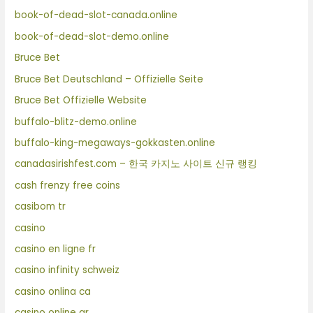
book-of-dead-slot-canada.online
book-of-dead-slot-demo.online
Bruce Bet
Bruce Bet Deutschland – Offizielle Seite
Bruce Bet Offizielle Website
buffalo-blitz-demo.online
buffalo-king-megaways-gokkasten.online
canadasirishfest.com – 한국 카지노 사이트 신규 랭킹
cash frenzy free coins
casibom tr
casino
casino en ligne fr
casino infinity schweiz
casino onlina ca
casino online ar