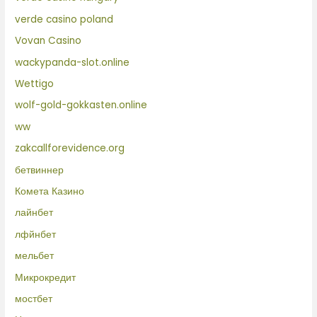
verde casino poland
Vovan Casino
wackypanda-slot.online
Wettigo
wolf-gold-gokkasten.online
ww
zakcallforevidence.org
бетвиннер
Комета Казино
лайнбет
лфйнбет
мельбет
Микрокредит
мостбет