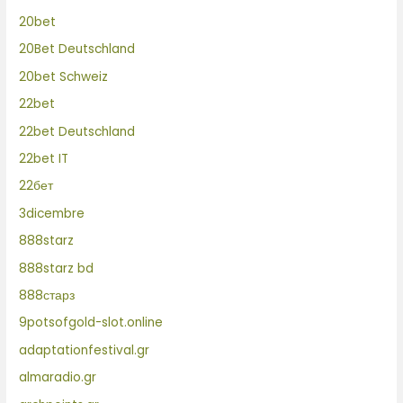
20bet
20Bet Deutschland
20bet Schweiz
22bet
22bet Deutschland
22bet IT
22бет
3dicembre
888starz
888starz bd
888старз
9potsofgold-slot.online
adaptationfestival.gr
almaradio.gr