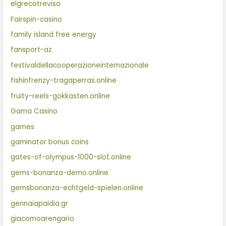
elgrecotreviso
Fairspin-casino
family island free energy
fansport-az
festivaldellacooperazioneinternazionale
fishinfrenzy-tragaperras.online
fruity-reels-gokkasten.online
Gama Casino
games
gaminator bonus coins
gates-of-olympus-1000-slot.online
gems-bonanza-demo.online
gemsbonanza-echtgeld-spielen.online
gennaiapaidia.gr
giacomoarengario