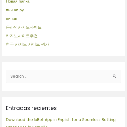
Новая папка
пин ап ру
пинап
온라인카지노사이트
카지노사이트추천
한국 카지노 사이트 평가
B
u
s
c
Entradas recientes
a
r
Download the 1xBet App in English for a Seamless Betting
p