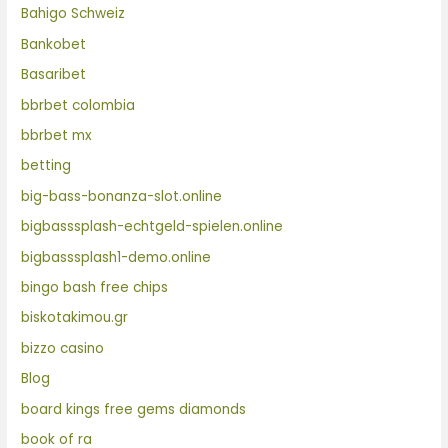
Bahigo Schweiz
Bankobet
Basaribet
bbrbet colombia
bbrbet mx
betting
big-bass-bonanza-slot.online
bigbasssplash-echtgeld-spielen.online
bigbasssplash1-demo.online
bingo bash free chips
biskotakimou.gr
bizzo casino
Blog
board kings free gems diamonds
book of ra