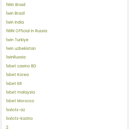
1Win Brasil
1win Brazil
1win India
1WIN Official In Russia
1win Turkiye
1win uzbekistan
1winRussia
1xbet casino BD
1xbet Korea
1xbet KR
1xbet malaysia
1xbet Morocco
1xslots-az
1xslots-kazino
2