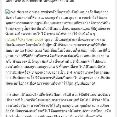
ค้นหาคาสิโน Baccarat ที่ดีที่สุดทางออนไลน์
ดังนั้นการยืนยันมันหมายถึงข้อมูลการ
ติดต่อใหม่ล่าสุดที่พิจารณาลองถูกต้องและคุณสามารถเข้าใจได้และ
คุณสามารถยอมรับกฎระเบียบและความช่วยเหลือขององค์กรการพนัน
ใหม่ล่าสุด รูเล็ตเช่นเดียวกับวิดีโอเกมทั้งหมดลองเล่นเกมที่มีศูนย์กลาง
ทั้งหมดเพื่อความเป็นไปได้ หากคุณได้รับการให้กำเนิดใด ๆ
https://dk7-bet.club/
คุณจำเป็นต้องรู้ส่วนหนึ่งของราคาความ
บันเทิงและเพลิดเพลินไปกับผู้คนที่ได้รับผลกระทบจากเทรนด์ที่รับผิด
ชอบ เทคนิค Fibonacci ใหม่เอี่ยมนั้นเป็นแบบดั้งเดิมมากขึ้นและมีพื้น
ฐานมาจากซีรีส์ที่สำหรับการเดิมพันของแต่ละครั้งรวมกันเป็นสองสาม
ครั้ง ตัวอย่างหนึ่งถ้าคุณตัดสินใจที่จะเดิมพัน $ ขั้นตอนที่ 1 ไปยังเกม
ออนไลน์แรกของคุณและคุณอาจ $ ขั้นตอนที่สามในวิดีโอเกมถัดไป
การเดิมพันครั้งที่ 3 ของพวกเขาอาจเป็น $ 4 ตามจำนวนครั้งแรกของ
การเดิมพันสองครั้ง วิวัฒนาการที่ค่อยเป็นค่อยไปล่าสุดของการเดิมพัน
มักจะลดโอกาสเมื่อคุณวางแผนที่จะทำให้ผู้คนสูญเสียอย่างดี
การเล่นคาสิโนออนไลน์ที่แท้จริงคือศาลในนิวเจอร์ซีย์มิชิแกนเพนซิลเว
เนียเวสเทิร์นเวอร์จิเนียและคุณสามารถคอนเนตทิคัตได้ แม้ว่าคาสิโน
ออนไลน์จะไม่สามารถใช้งานได้ในรัฐของคุณ แต่คุณยังสามารถเรียก
ร้องโบนัสการลงทะเบียนที่ไม่ได้ออกจากคาสิโนส่วนตัวขนาดใหญ่ รหัส
โปรโมชั่นการพนันการพนันของ Stardust มีแนวโน้มที่จะเปิดให้