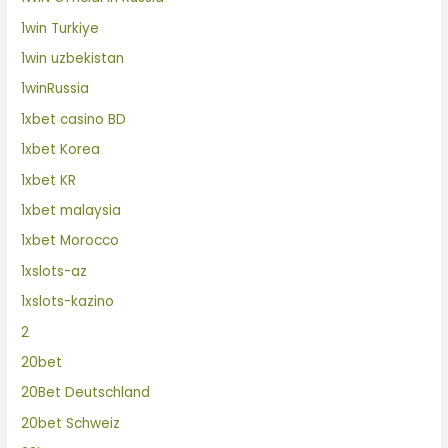
1win Turkiye
1win uzbekistan
1winRussia
1xbet casino BD
1xbet Korea
1xbet KR
1xbet malaysia
1xbet Morocco
1xslots-az
1xslots-kazino
2
20bet
20Bet Deutschland
20bet Schweiz