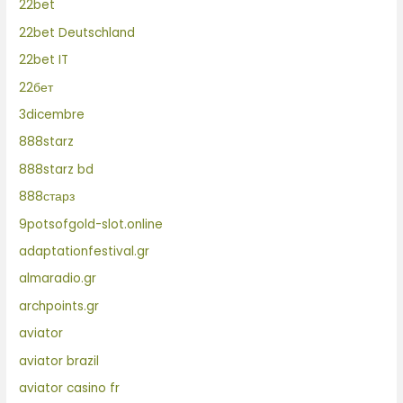
22bet
22bet Deutschland
22bet IT
22бет
3dicembre
888starz
888starz bd
888старз
9potsofgold-slot.online
adaptationfestival.gr
almaradio.gr
archpoints.gr
aviator
aviator brazil
aviator casino fr