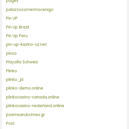
pages
palazzocornermocenigo
Pin UP
Pin Up Brazil
Pin Up Peru
pin-up-kazino-uz.net
pinco
Playzilla Schweiz
Plinko
plinko_pl
plinko-demo.online
plinkocasino-canada.online
plinkocasino-nederland.online
poemsandcrimes.gr
Post