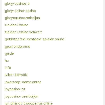
glory-casinos tr
glory-online-casino
glorycasinoazerbaijan
Golden Casino
Golden Casino Schweiz
goldofpersia-echtgeld-spielen.online
granfondoroma
guide
hu
info
Ivibet Schweiz
jokerscap-demo.online
joycasino-az
joycasino-azerbaijan
jumanjislot-tragaperras.online