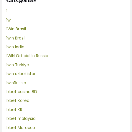
1
1w
1Win Brasil
1win Brazil
1win India
1WIN Official In Russia
1win Turkiye
1win uzbekistan
1winRussia
1xbet casino BD
1xbet Korea
1xbet KR
1xbet malaysia
1xbet Morocco