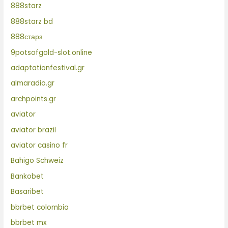
888starz
888starz bd
888старз
9potsofgold-slot.online
adaptationfestival.gr
almaradio.gr
archpoints.gr
aviator
aviator brazil
aviator casino fr
Bahigo Schweiz
Bankobet
Basaribet
bbrbet colombia
bbrbet mx