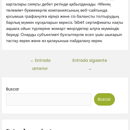
карталары сияқты дебет ретінде қабылданады. «Менің
төлемім» букмекерлік компаниясының веб-сайтында
қосымша графанулға кіріңіз және сіз балансты толтырудың
барлық мүмкін нұсқаларын көресіз. 1xbet сертификаты нақты
ақшаға ойын түрлеріне жомарт жеңілдіктер алуға мүмкіндік
береді. Оларды субъективті бухгалтерлік есеп үшін шығарып
тастау керек және өз қалауынша пайдалану керек.
←
Entrada
Entrada siguiente
anterior
→
Buscar
Buscar