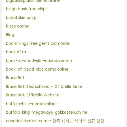
bigbasssplash1-demo.online
bingo bash free chips
biskotakimou.gr
bizzo casino
Blog
board kings free gems diamonds
book of ra
book-of-dead-slot-canada.online
book-of-dead-slot-demo.online
Bruce Bet
Bruce Bet Deutschland – Offizielle Seite
Bruce Bet Offizielle Website
buffalo-blitz-demo.online
buffalo-king-megaways-gokkasten.online
canadasirishfest.com – 한국 카지노 사이트 신규 랭킹