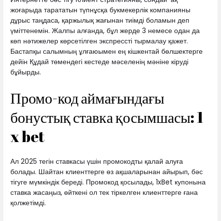
жоғарыда тарататын түпнұсқа букмекерлік компанияны
дұрыс таңдаса, қаржылық жағынан тиімді боламын деп
үміттенемін.
Жалпы алғанда, бұл жерде 3 немесе одан да
көп нәтижелер көрсетілген экспрессті тырмалау қажет.
Бастапқы салымның ұлғаюымен ең кішкентай бөлшектерге
дейін Құдай төмендегі кестеде мәселенің мәніне кіруді
бұйырды.
Промо-код аймағындағы
бонустық ставка қосымшасы: 1
x bet
Ал 2025 тегін ставкасы үшін промокодты қалай алуға
болады. Шайтан клиенттерге өз ақшаларынан айырып, бәс
тігуге мүмкіндік береді. Промокод қосылады, 1xBet купонына
ставка жасаңыз, өйткені ол тек тіркелген клиенттерге ғана
қолжетімді.