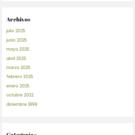
Archivos
julio 2025
junio 2025
mayo 2025
abril 2025
marzo 2025
febrero 2025
enero 2025
octubre 2022
diciembre 1899
Categorías