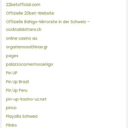
22betofficial.com
Offizielle 20bet-Website
Offizielle Bahigo-Mirrorsite in der Schweiz –
cocktailsbitters.ch
online casino au
organismosathinas.gr
pages
palazzocornermocenigo
Pin UP
Pin Up Brazil
Pin Up Peru
pin-up-kazino-uz.net
pinco
Playzilla Schweiz
Plinko