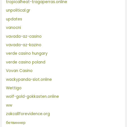
tropicalheat-tragaperras.online
unpolitical.gr
updates
vanocni
vavada-az-casino
vavada-az-kazino
verde casino hungary
verde casino poland
Vovan Casino
wackypanda-slot.online
Wettigo
wolf-gold-gokkasten.online
ww
zakcallforevidence.org
бетвиннер