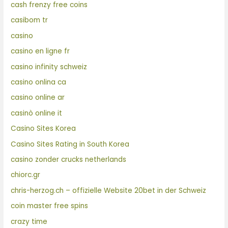
cash frenzy free coins
casibom tr
casino
casino en ligne fr
casino infinity schweiz
casino onlina ca
casino online ar
casinò online it
Casino Sites Korea
Casino Sites Rating in South Korea
casino zonder crucks netherlands
chiorc.gr
chris-herzog.ch – offizielle Website 20bet in der Schweiz
coin master free spins
crazy time