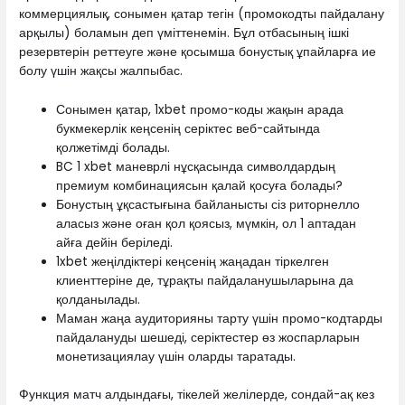
коммерциялық, сонымен қатар тегін (промокодты пайдалану
арқылы) боламын деп үміттенемін. Бұл отбасының ішкі
резервтерін реттеуге және қосымша бонустық ұпайларға ие
болу үшін жақсы жалпыбас.
Сонымен қатар, 1xbet промо-коды жақын арада
букмекерлік кеңсенің серіктес веб-сайтында
қолжетімді болады.
BC 1 xbet маневрлі нұсқасында символдардың
премиум комбинациясын қалай қосуға болады?
Бонустың ұқсастығына байланысты сіз риторнелло
аласыз және оған қол қоясыз, мүмкін, ол 1 аптадан
айға дейін беріледі.
1xbet жеңілдіктері кеңсенің жаңадан тіркелген
клиенттеріне де, тұрақты пайдаланушыларына да
қолданылады.
Маман жаңа аудиторияны тарту үшін промо-кодтарды
пайдалануды шешеді, серіктестер өз жоспарларын
монетизациялау үшін оларды таратады.
Функция матч алдындағы, тікелей желілерде, сондай-ақ кез