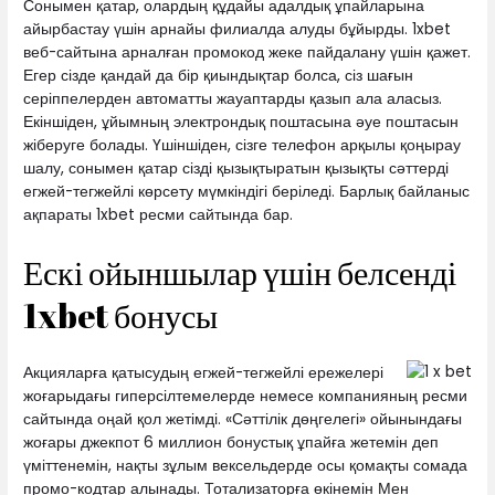
Сонымен қатар, олардың құдайы адалдық ұпайларына
айырбастау үшін арнайы филиалда алуды бұйырды. 1xbet
веб-сайтына арналған промокод жеке пайдалану үшін қажет.
Егер сізде қандай да бір қиындықтар болса, сіз шағын
серіппелерден автоматты жауаптарды қазып ала аласыз.
Екіншіден, ұйымның электрондық поштасына әуе поштасын
жіберуге болады. Үшіншіден, сізге телефон арқылы қоңырау
шалу, сонымен қатар сізді қызықтыратын қызықты сәттерді
егжей-тегжейлі көрсету мүмкіндігі беріледі. Барлық байланыс
ақпараты 1xbet ресми сайтында бар.
Ескі ойыншылар үшін белсенді
1xbet бонусы
Акцияларға қатысудың егжей-тегжейлі ережелері
жоғарыдағы гиперсілтемелерде немесе компанияның ресми
сайтында оңай қол жетімді. «Сәттілік дөңгелегі» ойынындағы
жоғары джекпот 6 миллион бонустық ұпайға жетемін деп
үміттенемін, нақты зұлым вексельдерде осы қомақты сомада
промо-кодтар алынады. Тотализаторға өкінемін Мен