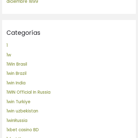
diciembre 1899
Categorías
1
1w
1Win Brasil
1win Brazil
1win India
1WIN Official In Russia
1win Turkiye
1win uzbekistan
1winRussia
1xbet casino BD